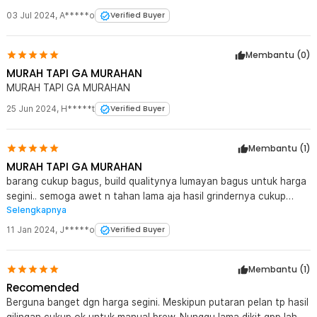
03 Jul 2024
,
A*****o
Verified Buyer
Membantu (
0
)
MURAH TAPI GA MURAHAN
MURAH TAPI GA MURAHAN
25 Jun 2024
,
H*****t
Verified Buyer
Membantu (
1
)
MURAH TAPI GA MURAHAN
barang cukup bagus, build qualitynya lumayan bagus untuk harga
segini.. semoga awet n tahan lama aja hasil grindernya cukup
Selengkapnya
halus dan merata, cocok buat pemula kaya saya yang pake
manual press bisa di setting halus sampe kasar 1 porsi kurang
11 Jan 2024
,
J*****o
Verified Buyer
lebih 8gram kopi kurang lebih butuh waktu 3-5 menit ya lumayan
lama cuman masih oke yang masih penasaran mungkin pisau
Membantu (
1
)
keramiknya apakah bisa di replace kalo rusak nanti mungkin bisa
diakal2ain karna mirip2 dengan manual grinder
Recomended
Berguna banget dgn harga segini. Meskipun putaran pelan tp hasil