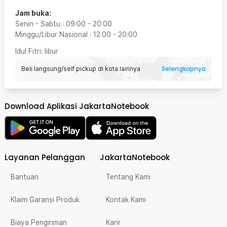
Jam buka:
Senin - Sabtu
:
09:00
-
20:00
Minggu/Libur Nasional
:
12:00
-
20:00
Idul Fitri
: libur
Selengkapnya
Beli langsung/self pickup di kota lainnya
Download Aplikasi JakartaNotebook
Layanan Pelanggan
JakartaNotebook
Bantuan
Tentang Kami
Klaim Garansi Produk
Kontak Kami
Biaya Pengiriman
Karir