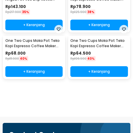
960ml - RF-15
Stovetop 6 Cup 300ml - Z21
Rp
143.100
Rp
78.900
Rp
217.900
35%
Rp
125.900
38%
+ Keranjang
+ Keranjang
One Two Cups Moka Pot Teko
One Two Cups Moka Pot Teko
Kopi Espresso Coffee Maker
Kopi Espresso Coffee Maker
Stovetop 4 Cup 200ml - Z21
Stovetop 2 Cup 100ml - Z21
Rp
68.000
Rp
64.500
Rp
111.900
40%
Rp
106.900
40%
+ Keranjang
+ Keranjang
Beli Sekarang