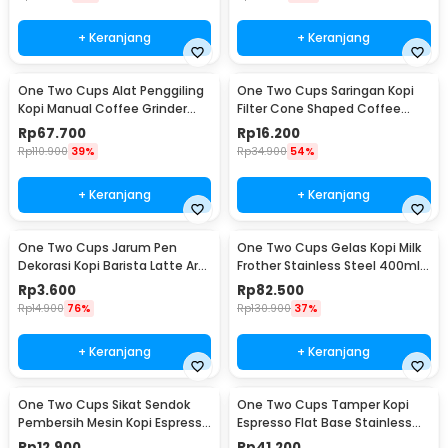
+ Keranjang
+ Keranjang
One Two Cups Alat Penggiling
One Two Cups Saringan Kopi
Kopi Manual Coffee Grinder
Filter Cone Shaped Coffee
Adjustable - CF4146
Dripper 1 PCS - K741
Rp
67.700
Rp
16.200
Rp
110.900
39%
Rp
34.900
54%
+ Keranjang
+ Keranjang
One Two Cups Jarum Pen
One Two Cups Gelas Kopi Milk
Dekorasi Kopi Barista Latte Art
Frother Stainless Steel 400ml -
Needle 13cm - F3F27
WZ0011
Rp
3.600
Rp
82.500
Rp
14.900
76%
Rp
130.900
37%
+ Keranjang
+ Keranjang
One Two Cups Sikat Sendok
One Two Cups Tamper Kopi
Pembersih Mesin Kopi Espresso
Espresso Flat Base Stainless
2in1 - 8809
Steel 51mm - SS51
Rp
12.900
Rp
41.200