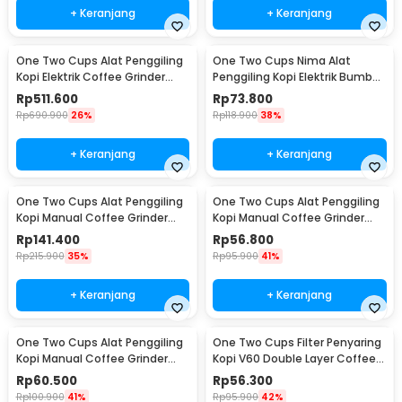
+ Keranjang
+ Keranjang
One Two Cups Alat Penggiling
One Two Cups Nima Alat
Kopi Elektrik Coffee Grinder
Penggiling Kopi Elektrik Bumbu
Adjustable - 600N
Coffee Grinder - NM-8300
Rp
511.600
Rp
73.800
Rp
690.900
26%
Rp
118.900
38%
+ Keranjang
+ Keranjang
One Two Cups Alat Penggiling
One Two Cups Alat Penggiling
Kopi Manual Coffee Grinder
Kopi Manual Coffee Grinder
Wood 30g - CW85532
160ml - CF012
Rp
141.400
Rp
56.800
Rp
215.900
35%
Rp
95.900
41%
+ Keranjang
+ Keranjang
One Two Cups Alat Penggiling
One Two Cups Filter Penyaring
Kopi Manual Coffee Grinder
Kopi V60 Double Layer Coffee
Adjustable - RHNHA0176
Filter - FS-40S
Rp
60.500
Rp
56.300
Rp
100.900
41%
Rp
95.900
42%