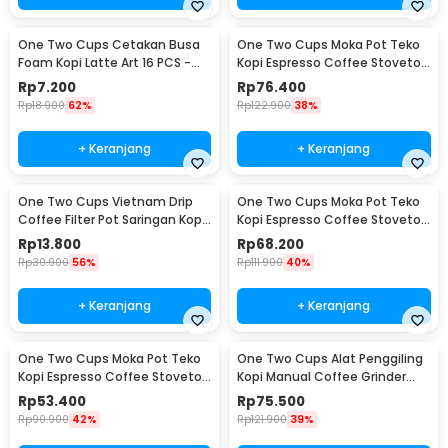
One Two Cups Cetakan Busa
One Two Cups Moka Pot Teko
Foam Kopi Latte Art 16 PCS -
Kopi Espresso Coffee Stovetop
JJYE01
6 Cup 300ml - Z20
Rp
7.200
Rp
76.400
Rp
18.900
62%
Rp
122.900
38%
+ Keranjang
+ Keranjang
One Two Cups Vietnam Drip
One Two Cups Moka Pot Teko
Coffee Filter Pot Saringan Kopi
Kopi Espresso Coffee Stovetop
180ml 8Q - LC1
4 Cup 200ml - Z20
Rp
13.800
Rp
68.200
Rp
30.900
56%
Rp
111.900
40%
+ Keranjang
+ Keranjang
One Two Cups Moka Pot Teko
One Two Cups Alat Penggiling
Kopi Espresso Coffee Stovetop
Kopi Manual Coffee Grinder
2 Cup 100ml - Z20
Wood - 16290
Rp
53.400
Rp
75.500
Rp
90.900
42%
Rp
121.900
39%