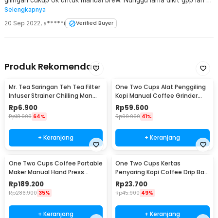
gilingan cukup ok untuk manual brew. Nunggu lama dikit gpp lah tp
Selengkapnya
yg ga lama banget. Puas pokoknya sama barangnya, ga rugi deh
20 Sep 2022
,
a*****i
Verified Buyer
Produk Rekomendasi
Mr. Tea Saringan Teh Tea Filter
One Two Cups Alat Penggiling
Infuser Strainer Chilling Man
Kopi Manual Coffee Grinder
Silicon - MR03
Portable - WFCG9800
Rp
6.900
Rp
59.600
Rp
18.900
64%
Rp
99.900
41%
+ Keranjang
+ Keranjang
One Two Cups Coffee Portable
One Two Cups Kertas
Maker Manual Hand Press
Penyaring Kopi Coffee Drip Bag
Espresso 300ml - T35066
Paper Filter 50PCS - T111
Rp
189.200
Rp
23.700
Rp
286.900
35%
Rp
45.900
49%
+ Keranjang
+ Keranjang