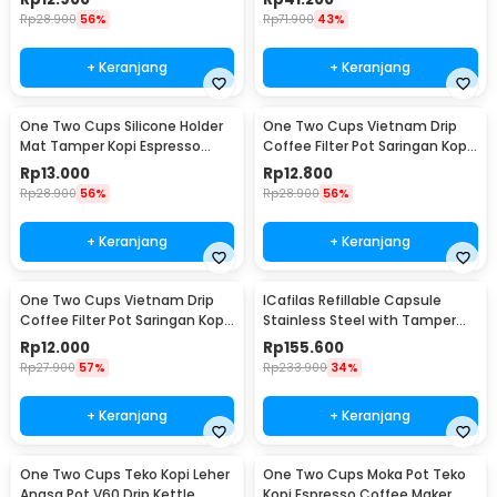
Rp
28.900
56%
Rp
71.900
43%
+ Keranjang
+ Keranjang
One Two Cups Silicone Holder
One Two Cups Vietnam Drip
Mat Tamper Kopi Espresso
Coffee Filter Pot Saringan Kopi
Barista - 0310
124ml 7Q - LC1
Rp
13.000
Rp
12.800
Rp
28.900
56%
Rp
28.900
56%
+ Keranjang
+ Keranjang
One Two Cups Vietnam Drip
ICafilas Refillable Capsule
Coffee Filter Pot Saringan Kopi
Stainless Steel with Tamper
114ml 6Q - LC1
for Nespresso - F456
Rp
12.000
Rp
155.600
Rp
27.900
57%
Rp
233.900
34%
+ Keranjang
+ Keranjang
One Two Cups Teko Kopi Leher
One Two Cups Moka Pot Teko
Angsa Pot V60 Drip Kettle
Kopi Espresso Coffee Maker