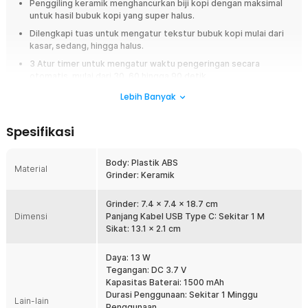
Penggiling keramik menghancurkan biji kopi dengan maksimal
untuk hasil bubuk kopi yang super halus.
Dilengkapi tuas untuk mengatur tekstur bubuk kopi mulai dari
kasar, sedang, hingga halus.
3 Atur timer untuk mengatur waktu pengeringan secara
otomatis, mulai dari 30, 60 hingga 90 detik.
Tangki kopi dengan kapasitas 120 ml pas untuk digunakan
Lebih Banyak
sehari-hari.
Spesifikasi
Ringkasan
Masih menggiling kopi menggunakan tangan? Tinggalkan cara manual
Body: Plastik ABS
tersebut dan beralih menggunakan alat penggiling kopi elektrik dari One
Material
Grinder: Keramik
Two Cups. Anda hanya perlu menekan sebuah tombol untuk menggiling
biji kopi dengan tingkat kehalusan yang dapat diatur sesuai kebutuhan.
Meski terlihat ringkas, penggiling kopi ini mampu menampung hingga
Grinder: 7.4 x 7.4 x 18.7 cm
120 ml bubuk kopi.
Dimensi
Panjang Kabel USB Type C: Sekitar 1 M
Sikat: 13.1 x 2.1 cm
Fitur
Daya: 13 W
Elektrik Lebih Efisien
Tegangan: DC 3.7 V
Tidak perlu lagi menggunakan kedua tangan untuk menghaluskan
Kapasitas Baterai: 1500 mAh
biji kopi. Dengan alat penggiling kopi elektrik ini, Anda hanya perlu
Durasi Penggunaan: Sekitar 1 Minggu
Lain-lain
menekan tombol dengan satu jari untuk memulai penggilingan. Cara
Penggunaan