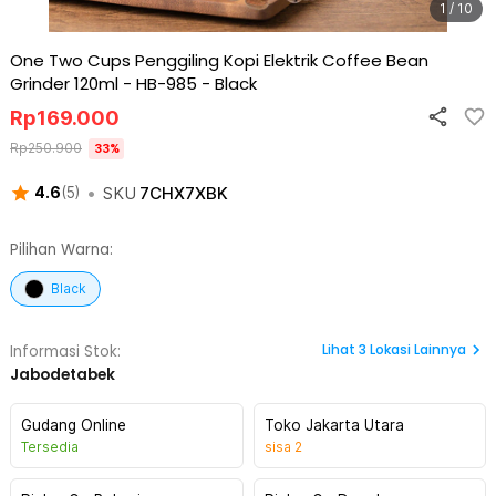
1 / 10
One Two Cups Penggiling Kopi Elektrik Coffee Bean
Grinder 120ml - HB-985
-
Black
Rp
169.000
Rp
250.900
33
%
•
SKU
7CHX7XBK
4.6
(
5
)
Pilihan Warna:
Black
Lihat
3
Lokasi Lainnya
Informasi Stok:
Jabodetabek
Gudang Online
Toko Jakarta Utara
Tersedia
sisa
2