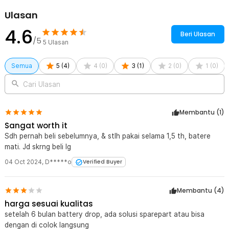
Kelengkapan Produk
Ulasan
Rincian yang Anda dapatkan untuk pembelian produk ini:
4.6
1 x One Two Cups Penggiling Kopi Elektrik Coffee Bean Grinder
Beri Ulasan
/5
120ml - HB-985
5
Ulasan
1 x Sikat Pembersih
1 x Kabel USB Type C
Semua
5
(
4
)
4
(
0
)
3
(
1
)
2
(
0
)
1
(
0
)
1 x Panduan Penggunaan
Cari Ulasan
Membantu (
1
)
Sangat worth it
Sdh pernah beli sebelumnya, & stlh pakai selama 1,5 th, batere
mati. Jd skrng beli lg
04 Oct 2024
,
D*****o
Verified Buyer
Membantu (
4
)
harga sesuai kualitas
setelah 6 bulan battery drop, ada solusi sparepart atau bisa
dengan di colok langsung