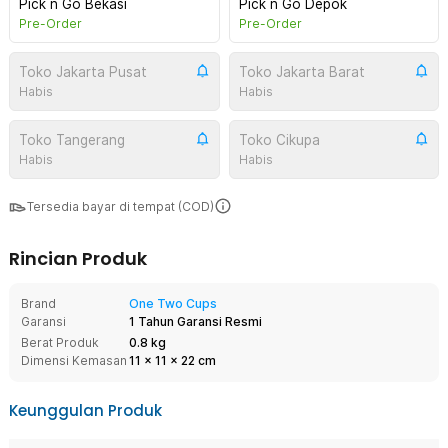
Pick n Go Bekasi
Pick n Go Depok
Pre-Order
Pre-Order
Toko Jakarta Pusat
Toko Jakarta Barat
Habis
Habis
Toko Tangerang
Toko Cikupa
Habis
Habis
Tersedia bayar di tempat (COD)
Rincian Produk
Brand
One Two Cups
Garansi
1 Tahun Garansi Resmi
Berat Produk
0.8 kg
Dimensi Kemasan
11
x
11
x
22
cm
Keunggulan Produk