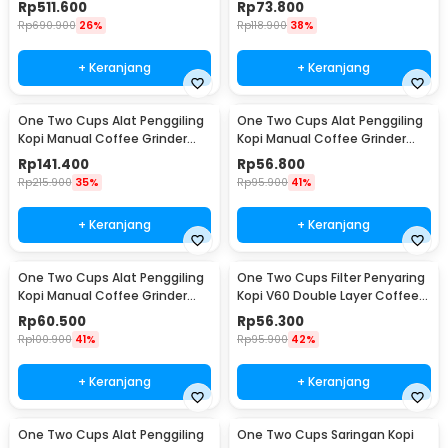
Rp
511.600
Rp
73.800
Rp
690.900
26%
Rp
118.900
38%
+ Keranjang
+ Keranjang
One Two Cups Alat Penggiling
One Two Cups Alat Penggiling
Kopi Manual Coffee Grinder
Kopi Manual Coffee Grinder
Wood 30g - CW85532
160ml - CF012
Rp
141.400
Rp
56.800
Rp
215.900
35%
Rp
95.900
41%
+ Keranjang
+ Keranjang
One Two Cups Alat Penggiling
One Two Cups Filter Penyaring
Kopi Manual Coffee Grinder
Kopi V60 Double Layer Coffee
Adjustable - RHNHA0176
Filter - FS-40S
Rp
60.500
Rp
56.300
Rp
100.900
41%
Rp
95.900
42%
+ Keranjang
+ Keranjang
One Two Cups Alat Penggiling
One Two Cups Saringan Kopi