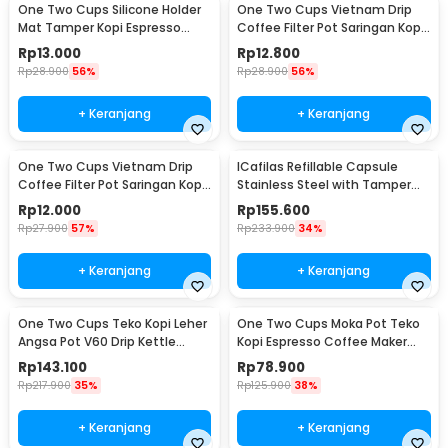
One Two Cups Silicone Holder
One Two Cups Vietnam Drip
Mat Tamper Kopi Espresso
Coffee Filter Pot Saringan Kopi
Barista - 0310
124ml 7Q - LC1
Rp
13.000
Rp
12.800
Rp
28.900
56%
Rp
28.900
56%
+ Keranjang
+ Keranjang
One Two Cups Vietnam Drip
ICafilas Refillable Capsule
Coffee Filter Pot Saringan Kopi
Stainless Steel with Tamper
114ml 6Q - LC1
for Nespresso - F456
Rp
12.000
Rp
155.600
Rp
27.900
57%
Rp
233.900
34%
+ Keranjang
+ Keranjang
One Two Cups Teko Kopi Leher
One Two Cups Moka Pot Teko
Angsa Pot V60 Drip Kettle
Kopi Espresso Coffee Maker
960ml - RF-15
Stovetop 6 Cup 300ml - Z21
Rp
143.100
Rp
78.900
Rp
217.900
35%
Rp
125.900
38%
+ Keranjang
+ Keranjang