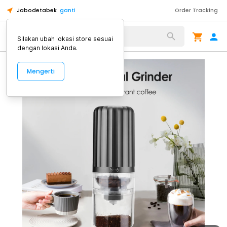
Jabodetabek
ganti
Order Tracking
Alat Kopi
Silakan ubah lokasi store sesuai
dengan lokasi Anda.
Mengerti