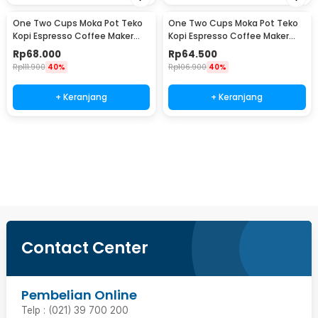
One Two Cups Moka Pot Teko
One Two Cups Moka Pot Teko
Kopi Espresso Coffee Maker
Kopi Espresso Coffee Maker
Stovetop 4 Cup 200ml - Z21
Stovetop 2 Cup 100ml - Z21
Rp
68.000
Rp
64.500
Rp
111.900
40%
Rp
106.900
40%
+ Keranjang
+ Keranjang
Ingatkan Saya
Contact Center
Pembelian Online
Telp : (021) 39 700 200