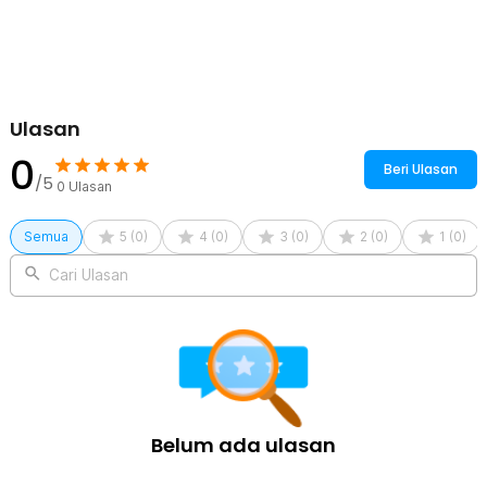
Kelengkapan Produk
Rincian yang Anda dapatkan untuk pembelian produk ini:
1 x One Two Cups Penggiling Kopi Elektrik Wireless Coffee
Grinder 1200mAh - YMJ01
1 x Kabel USB Type C
Ulasan
1 x Brush
0
1 x Panduan Penggunaan
Beri Ulasan
/5
0
Ulasan
Semua
5
(
0
)
4
(
0
)
3
(
0
)
2
(
0
)
1
(
0
)
Cari Ulasan
Belum ada ulasan