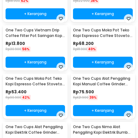
Rp
18.900
62%
Rp
122.900
38%
+ Keranjang
+ Keranjang
One Two Cups Vietnam Drip
One Two Cups Moka Pot Teko
Coffee Filter Pot Saringan Kopi
Kopi Espresso Coffee Stovetop
180ml 8Q - LC1
4 Cup 200ml - Z20
Rp
13.800
Rp
68.200
Rp
30.900
56%
Rp
111.900
40%
+ Keranjang
+ Keranjang
One Two Cups Moka Pot Teko
One Two Cups Alat Penggiling
Kopi Espresso Coffee Stovetop
Kopi Manual Coffee Grinder
2 Cup 100ml - Z20
Wood - 16290
Rp
53.400
Rp
75.500
Rp
90.900
42%
Rp
121.900
39%
+ Keranjang
+ Keranjang
One Two Cups Alat Penggiling
One Two Cups Nima Alat
Kopi Elektrik Coffee Grinder
Penggiling Kopi Elektrik Bumbu
Adjustable - 600N
Coffee Grinder - NM-8300