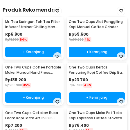
Produk Rekomendasi
Mr. Tea Saringan Teh Tea Filter
One Two Cups Alat Penggiling
Infuser Strainer Chilling Man
Kopi Manual Coffee Grinder
Silicon - MR03
Portable - WFCG9800
Rp
6.900
Rp
59.600
Rp
18.900
64%
Rp
99.900
41%
+ Keranjang
+ Keranjang
One Two Cups Coffee Portable
One Two Cups Kertas
Maker Manual Hand Press
Penyaring Kopi Coffee Drip Bag
Espresso 300ml - T35066
Paper Filter 50PCS - T111
Rp
189.200
Rp
23.700
Rp
286.900
35%
Rp
45.900
49%
+ Keranjang
+ Keranjang
One Two Cups Cetakan Busa
One Two Cups Moka Pot Teko
Foam Kopi Latte Art 16 PCS -
Kopi Espresso Coffee Stovetop
JJYE01
6 Cup 300ml - Z20
Rp
7.200
Rp
76.400