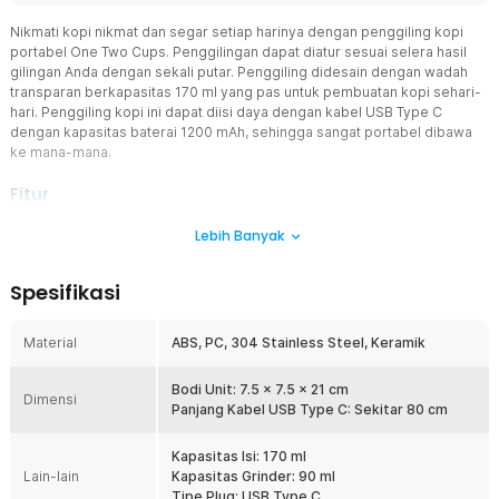
Nikmati kopi nikmat dan segar setiap harinya dengan penggiling kopi
portabel One Two Cups. Penggilingan dapat diatur sesuai selera hasil
gilingan Anda dengan sekali putar. Penggiling didesain dengan wadah
transparan berkapasitas 170 ml yang pas untuk pembuatan kopi sehari-
hari. Penggiling kopi ini dapat diisi daya dengan kabel USB Type C
dengan kapasitas baterai 1200 mAh, sehingga sangat portabel dibawa
ke mana-mana.
Fitur
Penggiling Kopi Multifungsi
Lebih Banyak
Menggiling kopi lebih mudah dan praktis tanpa harus menggunakan
mesin yang besar dan berat. Dengan menggiling kopi dari One Two
Spesifikasi
Cups, Anda juga bisa menggunakannya untuk menggiling rempah-
rempah dan bumbu lainnya seperti lada dan garam kasar.
Material
ABS, PC, 304 Stainless Steel, Keramik
Inti Penggiling Keramik
Penggiling kopi portable ini dilengkapi dengan inti penggiling
keramik yang mudah dicuci dan tidak menimbulkan bau, serta anti
Bodi Unit: 7.5 x 7.5 x 21 cm
Dimensi
karat. Anda pun dapat menikmati cita rasa kopi berkualitas dengan
Panjang Kabel USB Type C: Sekitar 80 cm
penggiling ini.
Kapasitas Isi: 170 ml
Giling Kopi dengan Satu Sentuhan
Lain-lain
Kapasitas Grinder: 90 ml
Mengoperasikan penggiling kopi elektrik ini sangat mudah, hanya
Tipe Plug: USB Type C