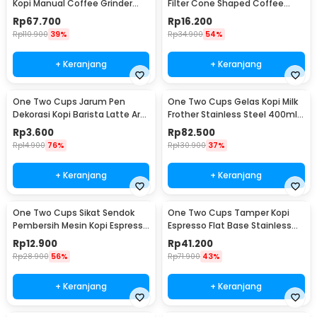
Kopi Manual Coffee Grinder
Filter Cone Shaped Coffee
Adjustable - CF4146
Dripper 1 PCS - K741
Rp
67.700
Rp
16.200
Rp
110.900
39%
Rp
34.900
54%
+ Keranjang
+ Keranjang
One Two Cups Jarum Pen
One Two Cups Gelas Kopi Milk
Dekorasi Kopi Barista Latte Art
Frother Stainless Steel 400ml -
Needle 13cm - F3F27
WZ0011
Rp
3.600
Rp
82.500
Rp
14.900
76%
Rp
130.900
37%
+ Keranjang
+ Keranjang
One Two Cups Sikat Sendok
One Two Cups Tamper Kopi
Pembersih Mesin Kopi Espresso
Espresso Flat Base Stainless
2in1 - 8809
Steel 51mm - SS51
Rp
12.900
Rp
41.200
Rp
28.900
56%
Rp
71.900
43%
+ Keranjang
+ Keranjang