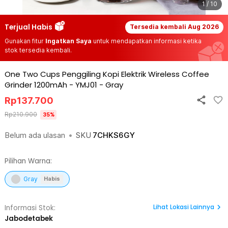
1 / 10
Terjual Habis
Tersedia kembali
Aug 2026
Gunakan fitur
Ingatkan Saya
untuk mendapatkan informasi ketika
stok tersedia kembali.
One Two Cups Penggiling Kopi Elektrik Wireless Coffee
Grinder 1200mAh - YMJ01
-
Gray
Rp
137.700
Rp
210.900
35
%
Belum ada ulasan
•
SKU
7CHKS6GY
Pilihan Warna:
Gray
Habis
Lihat
Lokasi Lainnya
Informasi Stok:
Jabodetabek