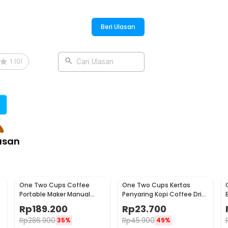
Beri Ulasan
1
(
0
)
Cari Ulasan
asan
One Two Cups Coffee
One Two Cups Kertas
Portable Maker Manual
Penyaring Kopi Coffee Drip
Hand Press Espresso 300ml
Bag Paper Filter 50PCS -
Rp
189.200
Rp
23.700
- T35066
T111
Rp
286.900
Rp
45.900
35%
49%