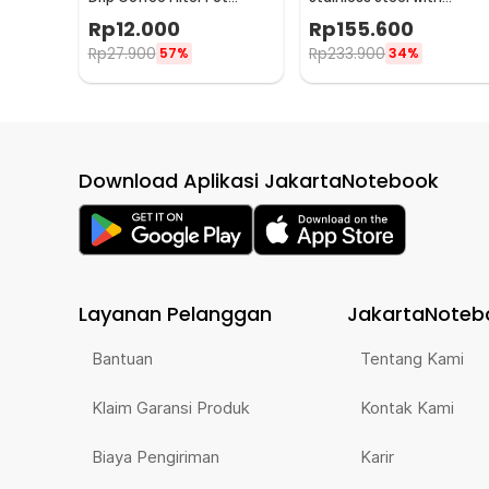
Saringan Kopi 114ml 6Q -
Tamper for Nespresso -
Rp
12.000
Rp
155.600
LC1
F456
Rp
27.900
Rp
233.900
57%
34%
Download Aplikasi JakartaNotebook
Layanan Pelanggan
JakartaNoteb
Bantuan
Tentang Kami
Klaim Garansi Produk
Kontak Kami
Biaya Pengiriman
Karir