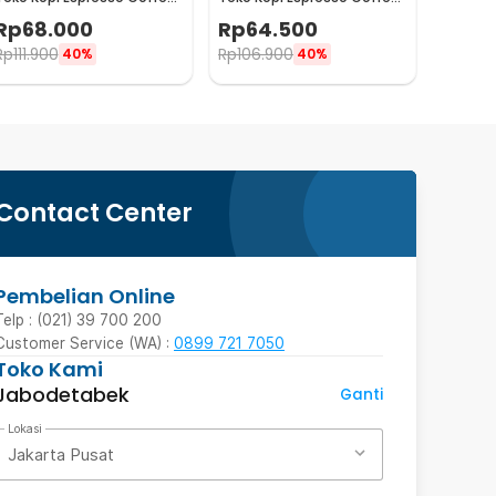
Maker Stovetop 4 Cup
Maker Stovetop 2 Cup
Rp
68.000
Rp
64.500
200ml - Z21
100ml - Z21
Rp
111.900
Rp
106.900
40%
40%
Contact Center
Pembelian Online
Telp : (021) 39 700 200
Customer Service (WA) :
0899 721 7050
Toko Kami
Jabodetabek
Ganti
Lokasi
Jakarta Pusat