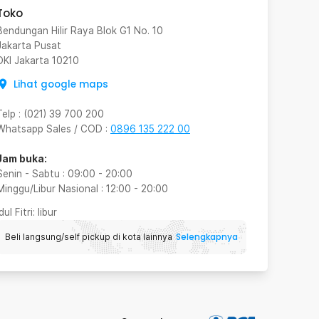
Toko
Bendungan Hilir Raya Blok G1 No. 10
Jakarta Pusat
DKI Jakarta
10210
Lihat google maps
Telp
:
(021) 39 700 200
Whatsapp Sales / COD
:
0896 135 222 00
Jam buka:
Senin - Sabtu
:
09:00
-
20:00
Minggu/Libur Nasional
:
12:00
-
20:00
Idul Fitri
: libur
Selengkapnya
Beli langsung/self pickup di kota lainnya