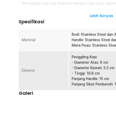
Menggiling kopi bisa dilakukan dengan cara yang sangat
akan mendapatkan bubuk kopi siap seduh.
Lebih Banyak
Mata Penggiling Kokoh
Spesifikasi
Penggiling terbuat dari CNC stainless steel 420 yang t
jangka panjang.
Bodi: Stainless Steel dan 
Atur Tekstur Bubuk Kopi
Material
Handle: Stainless Steel d
Dilengkapi dengan tingkat kehalusan kopi yang bisa An
Mata Pisau: Stainless Ste
penyeduhan kopi yang Anda ingin lakukan.
Desain Ergonomis
Penggiling Kopi:
Penggiling kopi pas di genggaman sehingga proses pe
- Diameter Atas: 6 cm
merasakan pegal meski menggunakan mekanisme manua
- Diameter Bawah: 5.3 cm
Dimensi
- Tinggi: 16.8 cm
Kelengkapan Produk
Panjang Handle: 15 cm
Panjang Sikat Pembersih: 
Rincian yang Anda dapatkan untuk pembelian produk ini
Galeri
1 x One Two Cups Penggiling Kopi Manual Coffee Gri
1 x Sikat Pembersih
1 x Panduan Penggunaan