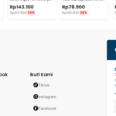
Kettle 960ml - RF-15
Maker Stovetop 6 Cup
Rp
143.100
Rp
78.900
300ml - Z21
Rp
217.900
Rp
125.900
35%
38%
ook
Ikuti Kami
Tiktok
Instagram
Facebook