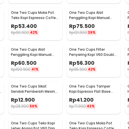
One Two Cups Moka Pot
One Two Cups Alat
Teko Kopi Espresso Coffee
Penggiling Kopi Manual
Stovetop 2 Cup 100ml -
Coffee Grinder Wood -
Rp
53.400
Rp
75.500
Z20
16290
Rp
90.900
Rp
121.900
42%
39%
One Two Cups Alat
One Two Cups Filter
Penggiling Kopi Manual
Penyaring Kopi V60 Double
Coffee Grinder Adjustable
Layer Coffee Filter - FS-40S
Rp
60.500
Rp
56.300
- RHNHA0176
Rp
100.900
Rp
95.900
41%
42%
One Two Cups Sikat
One Two Cups Tamper
Sendok Pembersih Mesin
Kopi Espresso Flat Base
Kopi Espresso 2in1 - 8809
Stainless Steel 51mm -
Rp
12.900
Rp
41.200
SS51
Rp
28.900
Rp
71.900
56%
43%
One Two Cups Teko Kopi
One Two Cups Moka Pot
Leher Angsa Pot V60 Drip
Teko Kopi Espresso Coffee