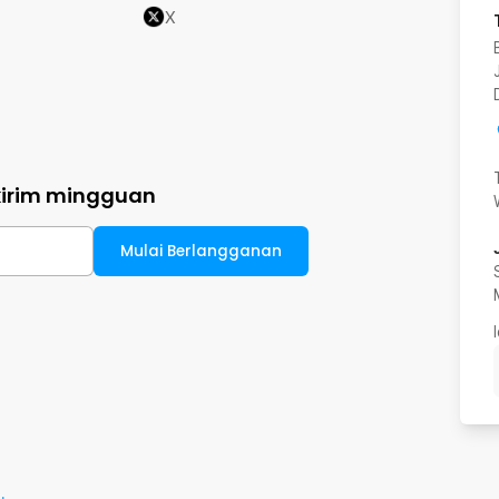
X
kirim mingguan
Mulai Berlangganan