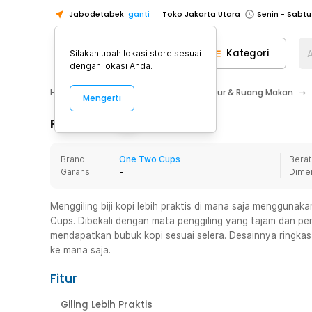
Jabodetabek
ganti
Toko Jakarta Utara
Toko Tangerang
Kategori
A
Silakan ubah lokasi store sesuai
Toko Cikupa
dengan lokasi Anda.
Pick n Go Jakarta Barat
Senin - J
Home Appliance
Perlengkapan Dapur & Ruang Makan
Mengerti
Pick n Go Bekasi
Senin - Jumat (08
Pick n Go Depok
Senin - Jumat (08
Rincian Produk
Toko Jakarta Pusat
Senin - Sabtu
Brand
One Two Cups
Berat
Toko Jakarta Barat
Senin - Sabtu
Garansi
-
Dime
Toko Jakarta Utara
Toko Tangerang
Menggiling biji kopi lebih praktis di mana saja menggunak
Cups. Dibekali dengan mata penggiling yang tajam dan pe
Toko Cikupa
mendapatkan bubuk kopi sesuai selera. Desainnya ringkas
Pick n Go Jakarta Barat
Senin - J
ke mana saja.
Pick n Go Bekasi
Senin - Jumat (08
Fitur
Pick n Go Depok
Senin - Jumat (08
Giling Lebih Praktis