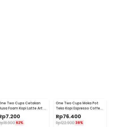
One Two Cups Cetakan
One Two Cups Moka Pot
Busa Foam Kopi Latte Art 16
Teko Kopi Espresso Coffee
PCS - JJYE01
Stovetop 6 Cup 300ml -
Rp
7.200
Rp
76.400
Z20
Rp
18.900
Rp
122.900
62%
38%