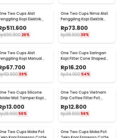
One Two Cups Alat
One Two Cups Nima Alat
Penggiling Kopi Elektrik
Penggiling Kopi Elektrik
Coffee Grinder Adjustable
Bumbu Coffee Grinder -
Rp
511.600
Rp
73.800
- 600N
NM-8300
Rp
690.900
Rp
118.900
26%
38%
One Two Cups Alat
One Two Cups Saringan
Penggiling Kopi Manual
Kopi Filter Cone Shaped
Coffee Grinder Adjustable
Coffee Dripper 1 PCS - K741
Rp
67.700
Rp
16.200
- CF4146
Rp
110.900
Rp
34.900
39%
54%
One Two Cups Silicone
One Two Cups Vietnam
Holder Mat Tamper Kopi
Drip Coffee Filter Pot
Espresso Barista - 0310
Saringan Kopi 124ml 7Q -
Rp
13.000
Rp
12.800
LC1
Rp
28.900
Rp
28.900
56%
56%
One Two Cups Moka Pot
One Two Cups Moka Pot
Teko Kopi Espresso Coffee
Teko Kopi Espresso Coffee