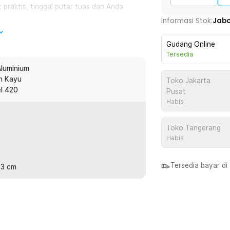
 praktis, tinggal putar tuas dan Anda
Informasi Stok:
Jab
Gudang Online
ajam, keras, dan tentu saja tahan untuk
Tersedia
Aluminium
an Kayu
Toko Jakarta
da pilih sesuai dengan metode
el 420
Pusat
Habis
nggilingan aman dan nyaman tanpa
Toko Tangerang
l.
Habis
Tersedia bayar d
13 cm
:
nder Stainless 420 - X1