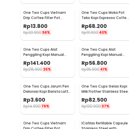
One Two Cups Vietnam
One Two Cups Moka Pot
Drip Coffee Filter Pot
Teko Kopi Espresso Coffee
Saringan Kopi 180ml 8Q -
Stovetop 4 Cup 200ml -
Rp
13.800
Rp
68.200
LC1
Z20
Rp
30.900
Rp
111.900
56%
40%
One Two Cups Alat
One Two Cups Alat
Penggiling Kopi Manual
Penggiling Kopi Manual
Coffee Grinder Wood 30g -
Coffee Grinder 160ml -
Rp
141.400
Rp
56.800
CW85532
CF012
Rp
215.900
Rp
95.900
35%
41%
One Two Cups Jarum Pen
One Two Cups Gelas Kopi
Dekorasi Kopi Barista Latte
Milk Frother Stainless Steel
Art Needle 13cm - F3F27
400ml - WZ0011
Rp
3.600
Rp
82.500
Rp
14.900
Rp
130.900
76%
37%
One Two Cups Vietnam
ICafilas Refillable Capsule
Drip Coffee Filter Pot
Stainless Steel with