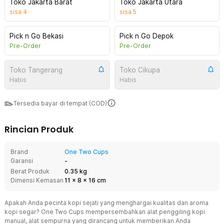
Toko Jakarta Barat
Toko Jakarta Utara
sisa
4
sisa
5
Pick n Go Bekasi
Pick n Go Depok
Pre-Order
Pre-Order
Toko Tangerang
Toko Cikupa
Habis
Habis
Tersedia bayar di tempat (COD)
Rincian Produk
Brand
One Two Cups
Garansi
-
Berat Produk
0.35 kg
Dimensi Kemasan
11
x
8
x
16
cm
Apakah Anda pecinta kopi sejati yang menghargai kualitas dan aroma
kopi segar? One Two Cups mempersembahkan alat penggiling kopi
manual, alat sempurna yang dirancang untuk memberikan Anda