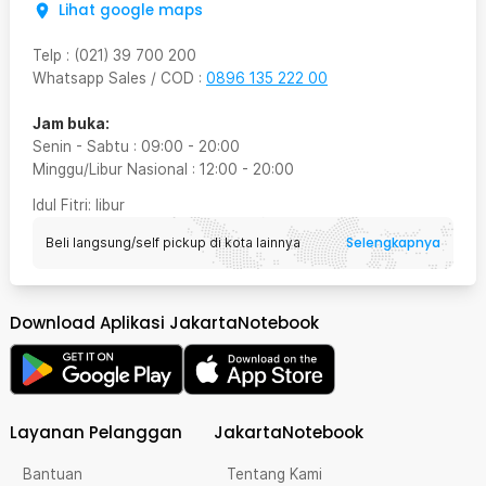
Lihat google maps
Telp
:
(021) 39 700 200
Whatsapp Sales / COD
:
0896 135 222 00
Jam buka:
Senin - Sabtu
:
09:00
-
20:00
Minggu/Libur Nasional
:
12:00
-
20:00
Idul Fitri
: libur
Selengkapnya
Beli langsung/self pickup di kota lainnya
Download Aplikasi JakartaNotebook
Layanan Pelanggan
JakartaNotebook
Bantuan
Tentang Kami