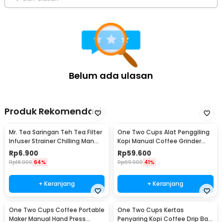
Belum ada ulasan
Produk Rekomendasi
Mr. Tea Saringan Teh Tea Filter
One Two Cups Alat Penggiling
Infuser Strainer Chilling Man
Kopi Manual Coffee Grinder
Silicon - MR03
Portable - WFCG9800
Rp
6.900
Rp
59.600
Rp
18.900
64%
Rp
99.900
41%
+ Keranjang
+ Keranjang
One Two Cups Coffee Portable
One Two Cups Kertas
Maker Manual Hand Press
Penyaring Kopi Coffee Drip Bag