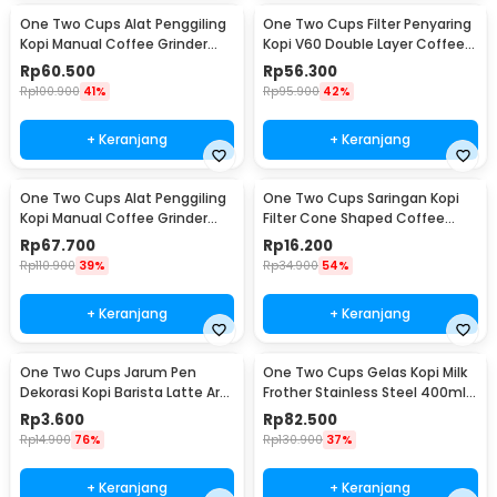
One Two Cups Alat Penggiling
One Two Cups Filter Penyaring
Kopi Manual Coffee Grinder
Kopi V60 Double Layer Coffee
Adjustable - RHNHA0176
Filter - FS-40S
Rp
60.500
Rp
56.300
Rp
100.900
41%
Rp
95.900
42%
+ Keranjang
+ Keranjang
One Two Cups Alat Penggiling
One Two Cups Saringan Kopi
Kopi Manual Coffee Grinder
Filter Cone Shaped Coffee
Adjustable - CF4146
Dripper 1 PCS - K741
Rp
67.700
Rp
16.200
Rp
110.900
39%
Rp
34.900
54%
+ Keranjang
+ Keranjang
One Two Cups Jarum Pen
One Two Cups Gelas Kopi Milk
Dekorasi Kopi Barista Latte Art
Frother Stainless Steel 400ml -
Needle 13cm - F3F27
WZ0011
Rp
3.600
Rp
82.500
Rp
14.900
76%
Rp
130.900
37%
+ Keranjang
+ Keranjang