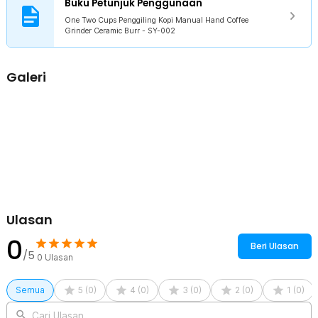
Buku Petunjuk Penggunaan
French press, atau metode lainnya.
One Two Cups Penggiling Kopi Manual Hand Coffee
Desain Ringan dan Portabel
Grinder Ceramic Burr - SY-002
Dengan desain yang ringkas dan ringan, penggiling kopi ini mudah
dibawa bepergian. Baik untuk digunakan di rumah, di kantor, atau
saat berkemah. One Two Cups alat penggiling kopi adalah pilihan
Galeri
sempurna bagi mereka yang tidak ingin mengorbankan kualitas
kopi mereka saat bepergian.
Kelengkapan Produk
Rincian yang Anda dapatkan untuk pembelian produk ini:
1 x One Two Cups Penggiling Kopi Manual Hand Coffee Grinder
Ceramic Burr - SY-002
1 x Kuas Pembersih
1 x Panduan Penggunaan
Ulasan
0
Beri Ulasan
/5
0
Ulasan
Semua
5
(
0
)
4
(
0
)
3
(
0
)
2
(
0
)
1
(
0
)
Cari Ulasan