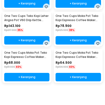
+ Keranjang
+ Keranjang
One Two Cups Teko Kopi Leher
One Two Cups Moka Pot Teko
Angsa Pot V60 Drip Kettle
Kopi Espresso Coffee Maker
960ml - RF-15
Stovetop 6 Cup 300ml - Z21
Rp
143.100
Rp
78.900
Rp
217.900
35%
Rp
125.900
38%
+ Keranjang
+ Keranjang
One Two Cups Moka Pot Teko
One Two Cups Moka Pot Teko
Kopi Espresso Coffee Maker
Kopi Espresso Coffee Maker
Stovetop 4 Cup 200ml - Z21
Stovetop 2 Cup 100ml - Z21
Rp
68.000
Rp
64.500
Rp
111.900
40%
Rp
106.900
40%
+ Keranjang
+ Keranjang
Beli Sekarang