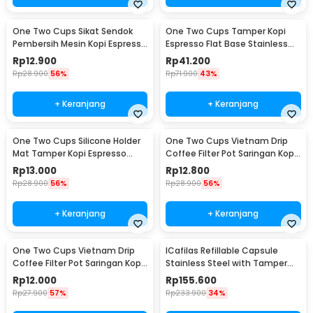
One Two Cups Sikat Sendok
One Two Cups Tamper Kopi
Pembersih Mesin Kopi Espresso
Espresso Flat Base Stainless
2in1 - 8809
Steel 51mm - SS51
Rp
12.900
Rp
41.200
Rp
28.900
56%
Rp
71.900
43%
+ Keranjang
+ Keranjang
One Two Cups Silicone Holder
One Two Cups Vietnam Drip
Mat Tamper Kopi Espresso
Coffee Filter Pot Saringan Kopi
Barista - 0310
124ml 7Q - LC1
Rp
13.000
Rp
12.800
Rp
28.900
56%
Rp
28.900
56%
+ Keranjang
+ Keranjang
One Two Cups Vietnam Drip
ICafilas Refillable Capsule
Coffee Filter Pot Saringan Kopi
Stainless Steel with Tamper
114ml 6Q - LC1
for Nespresso - F456
Rp
12.000
Rp
155.600
Rp
27.900
57%
Rp
233.900
34%