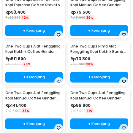
Kopi Espresso Coffee Stovetop
Kopi Manual Coffee Grinder
2 Cup 100ml - Z20
Wood - 16290
Rp
53.400
Rp
75.500
Rp
90.900
42%
Rp
121.900
39%
+ Keranjang
+ Keranjang
One Two Cups Alat Penggiling
One Two Cups Nima Alat
Kopi Elektrik Coffee Grinder
Penggiling Kopi Elektrik Bumbu
Adjustable - 600N
Coffee Grinder - NM-8300
Rp
511.600
Rp
73.800
Rp
690.900
26%
Rp
118.900
38%
+ Keranjang
+ Keranjang
One Two Cups Alat Penggiling
One Two Cups Alat Penggiling
Kopi Manual Coffee Grinder
Kopi Manual Coffee Grinder
Wood 30g - CW85532
160ml - CF012
Rp
141.400
Rp
56.800
Rp
215.900
35%
Rp
95.900
41%
+ Keranjang
+ Keranjang