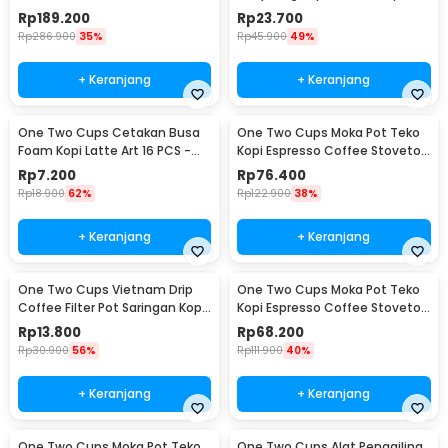
Espresso 300ml - T35066
Paper Filter 50PCS - T111
Rp
189.200
Rp
23.700
Rp
286.900
35%
Rp
45.900
49%
+ Keranjang
+ Keranjang
One Two Cups Cetakan Busa
One Two Cups Moka Pot Teko
Foam Kopi Latte Art 16 PCS -
Kopi Espresso Coffee Stovetop
JJYE01
6 Cup 300ml - Z20
Rp
7.200
Rp
76.400
Rp
18.900
62%
Rp
122.900
38%
+ Keranjang
+ Keranjang
One Two Cups Vietnam Drip
One Two Cups Moka Pot Teko
Coffee Filter Pot Saringan Kopi
Kopi Espresso Coffee Stovetop
180ml 8Q - LC1
4 Cup 200ml - Z20
Rp
13.800
Rp
68.200
Rp
30.900
56%
Rp
111.900
40%
+ Keranjang
+ Keranjang
One Two Cups Moka Pot Teko
One Two Cups Alat Penggiling