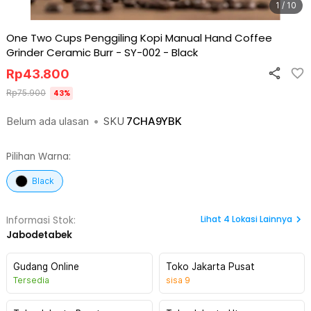
1 / 10
One Two Cups Penggiling Kopi Manual Hand Coffee
Grinder Ceramic Burr - SY-002
-
Black
Rp
43.800
Rp
75.900
43
%
Belum ada ulasan
•
SKU
7CHA9YBK
Pilihan Warna:
Black
Lihat
4
Lokasi Lainnya
Informasi Stok:
Jabodetabek
Gudang Online
Toko Jakarta Pusat
Tersedia
sisa
9