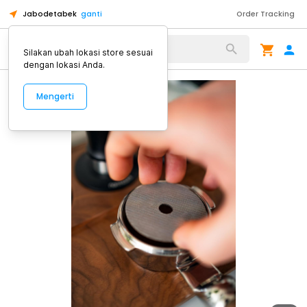
Jabodetabek
ganti
Order Tracking
Alat Kopi
Silakan ubah lokasi store sesuai
dengan lokasi Anda.
Mengerti