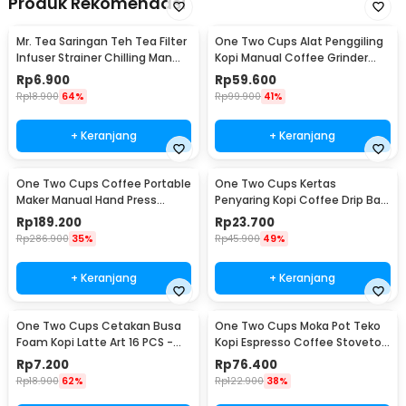
Produk Rekomendasi
Mr. Tea Saringan Teh Tea Filter
One Two Cups Alat Penggiling
Infuser Strainer Chilling Man
Kopi Manual Coffee Grinder
Silicon - MR03
Portable - WFCG9800
Rp
6.900
Rp
59.600
Rp
18.900
64%
Rp
99.900
41%
+ Keranjang
+ Keranjang
One Two Cups Coffee Portable
One Two Cups Kertas
Maker Manual Hand Press
Penyaring Kopi Coffee Drip Bag
Espresso 300ml - T35066
Paper Filter 50PCS - T111
Rp
189.200
Rp
23.700
Rp
286.900
35%
Rp
45.900
49%
+ Keranjang
+ Keranjang
One Two Cups Cetakan Busa
One Two Cups Moka Pot Teko
Foam Kopi Latte Art 16 PCS -
Kopi Espresso Coffee Stovetop
JJYE01
6 Cup 300ml - Z20
Rp
7.200
Rp
76.400
Rp
18.900
62%
Rp
122.900
38%