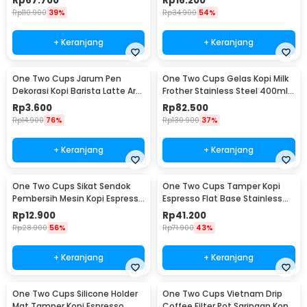
Rp
67.700
Rp
16.200
Rp
110.900
39%
Rp
34.900
54%
+ Keranjang
+ Keranjang
One Two Cups Jarum Pen
One Two Cups Gelas Kopi Milk
Dekorasi Kopi Barista Latte Art
Frother Stainless Steel 400ml -
Needle 13cm - F3F27
WZ0011
Rp
3.600
Rp
82.500
Rp
14.900
76%
Rp
130.900
37%
+ Keranjang
+ Keranjang
One Two Cups Sikat Sendok
One Two Cups Tamper Kopi
Pembersih Mesin Kopi Espresso
Espresso Flat Base Stainless
2in1 - 8809
Steel 51mm - SS51
Rp
12.900
Rp
41.200
Rp
28.900
56%
Rp
71.900
43%
+ Keranjang
+ Keranjang
One Two Cups Silicone Holder
One Two Cups Vietnam Drip
Mat Tamper Kopi Espresso
Coffee Filter Pot Saringan Kopi