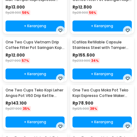
Barista - 0310
124ml 7Q - LC1
Rp
13.000
Rp
12.800
Rp
28.900
56%
Rp
28.900
56%
+ Keranjang
+ Keranjang
One Two Cups Vietnam Drip
ICafilas Refillable Capsule
Coffee Filter Pot Saringan Kopi
Stainless Steel with Tamper
114ml 6Q - LC1
for Nespresso - F456
Rp
12.000
Rp
155.600
Rp
27.900
57%
Rp
233.900
34%
+ Keranjang
+ Keranjang
One Two Cups Teko Kopi Leher
One Two Cups Moka Pot Teko
Angsa Pot V60 Drip Kettle
Kopi Espresso Coffee Maker
960ml - RF-15
Stovetop 6 Cup 300ml - Z21
Rp
143.100
Rp
78.900
Rp
217.900
35%
Rp
125.900
38%
+ Keranjang
+ Keranjang