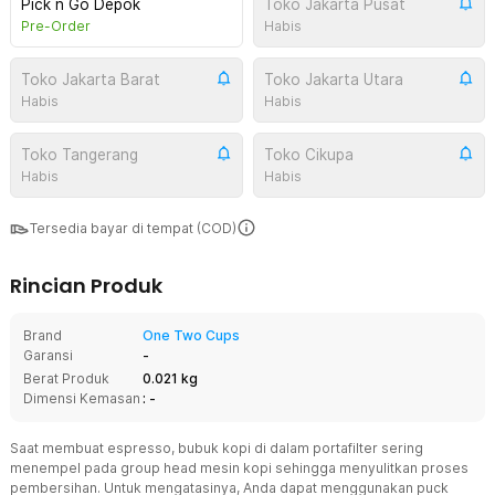
Pick n Go Depok
Toko Jakarta Pusat
Pre-Order
Habis
Toko Jakarta Barat
Toko Jakarta Utara
Habis
Habis
Toko Tangerang
Toko Cikupa
Habis
Habis
Tersedia bayar di tempat (COD)
Rincian Produk
Brand
One Two Cups
Garansi
-
Berat Produk
0.021 kg
Dimensi Kemasan
: -
Saat membuat espresso, bubuk kopi di dalam portafilter sering
menempel pada group head mesin kopi sehingga menyulitkan proses
pembersihan. Untuk mengatasinya, Anda dapat menggunakan puck