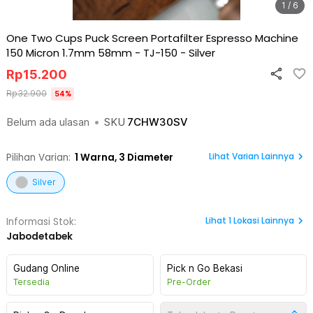
1 / 6
One Two Cups Puck Screen Portafilter Espresso Machine
150 Micron 1.7mm 58mm - TJ-150
-
Silver
Rp
15.200
Rp
32.900
54
%
Belum ada ulasan
•
SKU
7CHW30SV
Lihat Varian Lainnya
Pilihan Varian:
1
Warna,
3 Diameter
Silver
Lihat
1
Lokasi Lainnya
Informasi Stok:
Jabodetabek
Gudang Online
Pick n Go Bekasi
Tersedia
Pre-Order