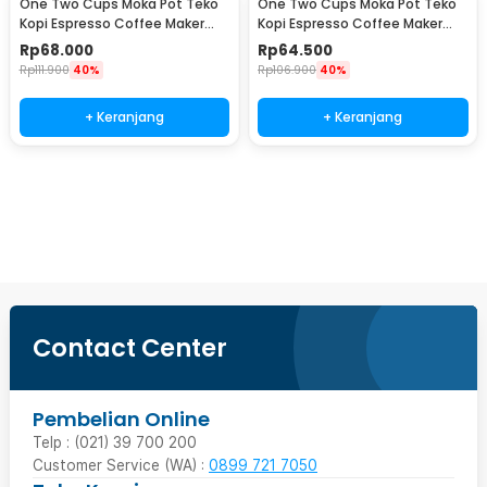
One Two Cups Moka Pot Teko
One Two Cups Moka Pot Teko
Kopi Espresso Coffee Maker
Kopi Espresso Coffee Maker
Stovetop 4 Cup 200ml - Z21
Stovetop 2 Cup 100ml - Z21
Rp
68.000
Rp
64.500
Rp
111.900
40%
Rp
106.900
40%
+ Keranjang
+ Keranjang
Beli Sekarang
Contact Center
Pembelian Online
Telp : (021) 39 700 200
Customer Service (WA) :
0899 721 7050