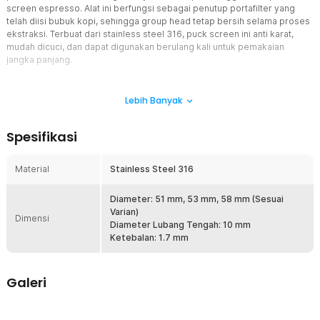
screen espresso. Alat ini berfungsi sebagai penutup portafilter yang
telah diisi bubuk kopi, sehingga group head tetap bersih selama proses
ekstraksi. Terbuat dari stainless steel 316, puck screen ini anti karat,
mudah dicuci, dan dapat digunakan berulang kali untuk pemakaian
jangka panjang.
Fitur
Lebih Banyak
Lebih Bersih dan Rapi
Penggunaan puck screen espresso membantu proses ekstraksi
Spesifikasi
menjadi lebih rapi. Bubuk kopi tidak menempel pada group head,
sehingga mesin kopi tetap bersih dan Anda tidak perlu sering
membersihkannya setelah setiap seduhan.
Material
Stainless Steel 316
Tidak Menghambat Ekstraksi
Puck screen dirancang menyerupai saringan dengan lubang-
Diameter: 51 mm, 53 mm, 58 mm (Sesuai
lubang kecil yang tersebar merata. Desain ini memungkinkan air
Varian)
Dimensi
mengalir secara optimal melewati bubuk kopi tanpa menghambat
Diameter Lubang Tengah: 10 mm
proses ekstraksi, sehingga hasil espresso tetap maksimal.
Ketebalan: 1.7 mm
Takaran Lebih Konsisten
Dengan mencegah bubuk kopi tercecer atau terbuang, puck
Galeri
screen membantu menjaga takaran kopi tetap konsisten. Hasilnya,
setiap seduhan espresso memiliki rasa dan aroma yang stabil dari
waktu ke waktu.