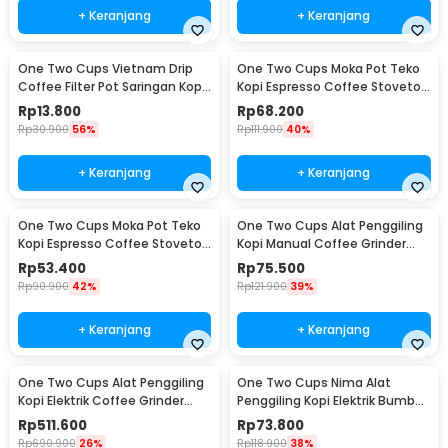
+ Keranjang
+ Keranjang
One Two Cups Vietnam Drip
One Two Cups Moka Pot Teko
Coffee Filter Pot Saringan Kopi
Kopi Espresso Coffee Stovetop
180ml 8Q - LC1
4 Cup 200ml - Z20
Rp
13.800
Rp
68.200
Rp
30.900
56%
Rp
111.900
40%
+ Keranjang
+ Keranjang
One Two Cups Moka Pot Teko
One Two Cups Alat Penggiling
Kopi Espresso Coffee Stovetop
Kopi Manual Coffee Grinder
2 Cup 100ml - Z20
Wood - 16290
Rp
53.400
Rp
75.500
Rp
90.900
42%
Rp
121.900
39%
+ Keranjang
+ Keranjang
One Two Cups Alat Penggiling
One Two Cups Nima Alat
Kopi Elektrik Coffee Grinder
Penggiling Kopi Elektrik Bumbu
Adjustable - 600N
Coffee Grinder - NM-8300
Rp
511.600
Rp
73.800
Rp
690.900
26%
Rp
118.900
38%