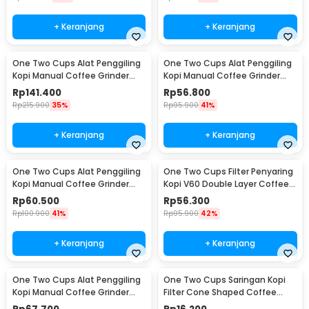
+ Keranjang
+ Keranjang
One Two Cups Alat Penggiling
One Two Cups Alat Penggiling
Kopi Manual Coffee Grinder
Kopi Manual Coffee Grinder
Wood 30g - CW85532
160ml - CF012
Rp
141.400
Rp
56.800
Rp
215.900
35%
Rp
95.900
41%
+ Keranjang
+ Keranjang
One Two Cups Alat Penggiling
One Two Cups Filter Penyaring
Kopi Manual Coffee Grinder
Kopi V60 Double Layer Coffee
Adjustable - RHNHA0176
Filter - FS-40S
Rp
60.500
Rp
56.300
Rp
100.900
41%
Rp
95.900
42%
+ Keranjang
+ Keranjang
One Two Cups Alat Penggiling
One Two Cups Saringan Kopi
Kopi Manual Coffee Grinder
Filter Cone Shaped Coffee
Adjustable - CF4146
Dripper 1 PCS - K741