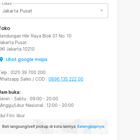
Lokasi
Jakarta Pusat
Toko
Bendungan Hilir Raya Blok G1 No. 10
Jakarta Pusat
DKI Jakarta
10210
Lihat google maps
Telp
:
(021) 39 700 200
Whatsapp Sales / COD
:
0896 135 222 00
Jam buka:
Senin - Sabtu
:
09:00
-
20:00
Minggu/Libur Nasional
:
12:00
-
20:00
Idul Fitri
: libur
Selengkapnya
Beli langsung/self pickup di kota lainnya