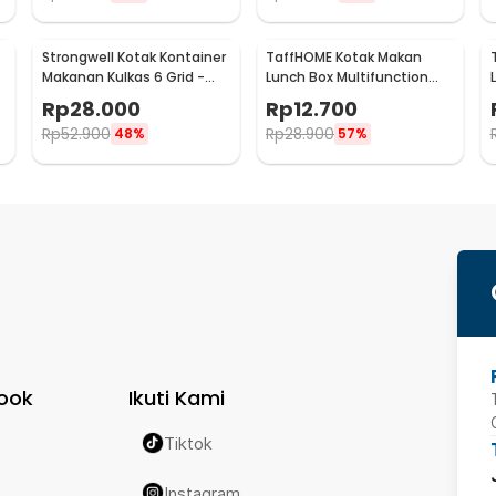
Strongwell Kotak Kontainer
TaffHOME Kotak Makan
Makanan Kulkas 6 Grid -
Lunch Box Multifunction
SW810
Stainless Steel 304 550ml
Rp
28.000
Rp
12.700
- AC-21
Rp
52.900
Rp
28.900
48%
57%
ook
Ikuti Kami
Tiktok
Instagram