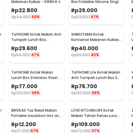
3
Makanan Kulkas - SW804-L
Box Foldable Silicone Single
Layer 800ml - TN99
Rp
22.800
Rp
29.000
Rp
44.900
Rp
53.900
50%
47%
i
TaffHOME Kotak Makan Anti
SHIMOYAMA Kotak
Tumpah Lunch Box
Kontainer Makanan Kulkas
Stainless Steel 304 350ml
Organizer Drainer with Lid
Rp
29.600
Rp
40.000
- KT273
1.7L - RFS49
Rp
54.900
Rp
69.900
47%
43%
TaffHOME Kotak Makan
TaffHOME Life Kotak Makan
Lunch Box Stainless Steel 4
Anti Tumpah Lunch Box 3
Grid 1L - LB0919
Grid 1.5L - CPL050
Rp
77.000
Rp
76.700
Rp
123.900
Rp
122.900
38%
38%
h
BRIVILAS Tas Bekal Makan
LOVE KITCHEN LIFE Kotak
e
Portable Insulation Hot and
Makan Tahan Panas Lunch
Cold Lunch Bag - EI23
Box Double Layer -
Rp
12.200
Rp
109.000
YM8686/YM9645
Rp
27.900
Rp
172.900
57%
37%