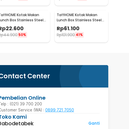
TaffHOME Kotak Makan
TaffHOME Kotak Makan
Lunch Box Stainless Steel
Lunch Box Stainless Steel
410 650ml - HS410
Single Layer 850ml - U-30
Rp
22.600
Rp
61.100
Rp
44.900
Rp
101.900
50%
41%
Contact Center
Pembelian Online
Telp : (021) 39 700 200
Customer Service (WA) :
0899 721 7050
Toko Kami
Jabodetabek
Ganti