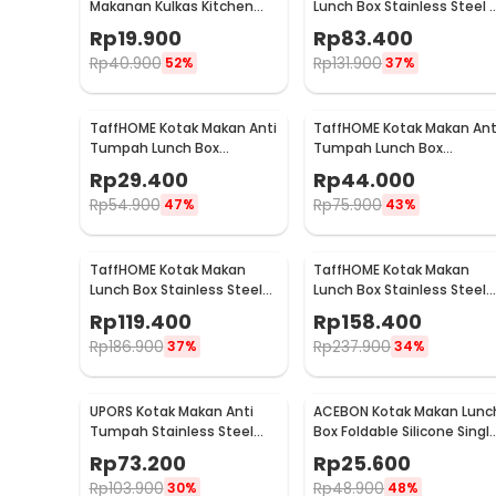
Makanan Kulkas Kitchen
Lunch Box Stainless Steel 
1 x Wadah Saus
Storage Food Box - SW804-
Grid 1L - OU1000
Rp
19.900
Rp
83.400
1 x Garpu
M
Rp
40.900
Rp
131.900
52%
37%
TaffHOME Kotak Makan Anti
TaffHOME Kotak Makan Ant
Tumpah Lunch Box
Tumpah Lunch Box
Stainless Steel 304 350ml
Stainless Steel 304 850ml
Rp
29.400
Rp
44.000
- KT046
- KT273
Rp
54.900
Rp
75.900
47%
43%
TaffHOME Kotak Makan
TaffHOME Kotak Makan
Lunch Box Stainless Steel
Lunch Box Stainless Steel
304 2L Single
304 2L Triple
Rp
119.400
Rp
158.400
Compartment - HS233
Compartment - HS233
Rp
186.900
Rp
237.900
37%
34%
UPORS Kotak Makan Anti
ACEBON Kotak Makan Lunc
Tumpah Stainless Steel
Box Foldable Silicone Singl
Lunch Box 3 Grid 1.3L - UP3
Layer 550ml - ACB55
Rp
73.200
Rp
25.600
Rp
103.900
Rp
48.900
30%
48%