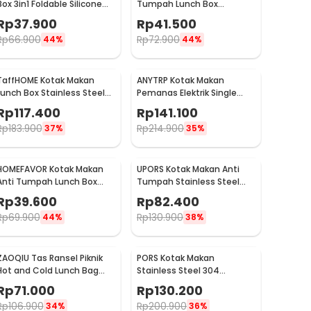
Box 3in1 Foldable Silicone
Tumpah Lunch Box
300ml 600ml 1200ml - B1
Stainless Steel 304 850ml
Rp
37.900
Rp
41.500
- KT046
Rp
66.900
Rp
72.900
44%
44%
TaffHOME Kotak Makan
ANYTRP Kotak Makan
Lunch Box Stainless Steel
Pemanas Elektrik Single
Double Layer 1.4L Grid 4 -
Layer Lunch Box 2 Bowl 1.2L -
Rp
117.400
Rp
141.100
J274
DFH-C01
Rp
183.900
Rp
214.900
37%
35%
HOMEFAVOR Kotak Makan
UPORS Kotak Makan Anti
Anti Tumpah Lunch Box
Tumpah Stainless Steel
Double Layer 3 Grid 1.2L -
Lunch Box 4 Grid 1.5L - UP4
Rp
39.600
Rp
82.400
HF225
Rp
69.900
Rp
130.900
44%
38%
ZAOQIU Tas Ransel Piknik
PORS Kotak Makan
Hot and Cold Lunch Bag
Stainless Steel 304
Insulated Backpack - YY29
Leakproof with Soup Bowl 5
Rp
71.000
Rp
130.200
Grid - P-5
Rp
106.900
Rp
200.900
34%
36%