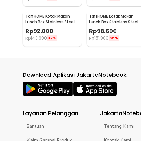
TaffHOME Kotak Makan
TaffHOME Kotak Makan
Lunch Box Stainless Steel
Lunch Box Stainless Steel
304 1.3L 3 Grid - U-4
304 1.3L 4 Grid - U-4
Rp
92.000
Rp
98.600
Rp
143.900
Rp
151.900
37%
36%
Download Aplikasi JakartaNotebook
Layanan Pelanggan
JakartaNoteb
Bantuan
Tentang Kami
Klaim Garansi Produk
Kontak Kami