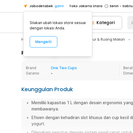
Jabodetabek
ganti
Toko Jakarta Utara
Toko Tangerang
Kategori
A
Silakan ubah lokasi store sesuai
Toko Cikupa
dengan lokasi Anda.
Pick n Go Jakarta Barat
Senin - J
Home Appliance
Perlengkapan Dapur & Ruang Makan
Mengerti
Pick n Go Bekasi
Senin - Jumat (08
Pick n Go Depok
Senin - Jumat (08
Rincian Produk
Toko Jakarta Pusat
Senin - Sabtu
Brand
One Two Cups
Berat
Toko Jakarta Barat
Senin - Sabtu
Garansi
-
Dime
Toko Jakarta Utara
Toko Tangerang
Keunggulan Produk
Toko Cikupa
Memiliki kapasitas 1 L dengan desain ergonomis yan
Pick n Go Jakarta Barat
Senin - J
membawanya.
Pick n Go Bekasi
Senin - Jumat (08
Efisien dengan kehadiran slot khusus dan cup kecil
Pick n Go Depok
Senin - Jumat (08
yogurt.
Dilengkapi penutup dengan sistem segel rapat untu