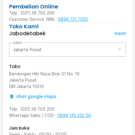
Pembelian Online
Telp : (021) 39 700 200
Customer Service (WA) :
0899 721 7050
Toko Kami
Jabodetabek
Ganti
Lokasi
Jakarta Pusat
Toko
Bendungan Hilir Raya Blok G1 No. 10
Jakarta Pusat
DKI Jakarta
10210
Lihat google maps
Telp
:
(021) 39 700 200
Whatsapp Sales / COD
:
0896 135 222 00
Jam buka:
Senin - Sabtu
:
09:00
-
20:00