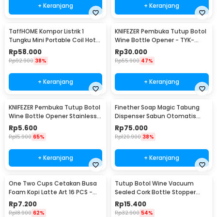
+ Keranjang
+ Keranjang
TaffHOME Kompor Listrik 1
KNIFEZER Pembuka Tutup Botol
Tungku Mini Portable Coil Hot
Wine Bottle Opener - TYK-
Plate 500W - C1-1000-03
074B
Rp
58.000
Rp
30.000
Rp
92.900
38%
Rp
55.900
47%
+ Keranjang
+ Keranjang
KNIFEZER Pembuka Tutup Botol
Finether Soap Magic Tabung
Wine Bottle Opener Stainless
Dispenser Sabun Otomatis
Steel - WS01
400ml - AD-03
Rp
5.600
Rp
75.000
Rp
15.900
65%
Rp
120.900
38%
+ Keranjang
+ Keranjang
One Two Cups Cetakan Busa
Tutup Botol Wine Vacuum
Foam Kopi Latte Art 16 PCS -
Sealed Cork Bottle Stopper
JJYE01
Stainless Steel - G94529
Rp
7.200
Rp
15.400
Rp
18.900
62%
Rp
32.900
54%