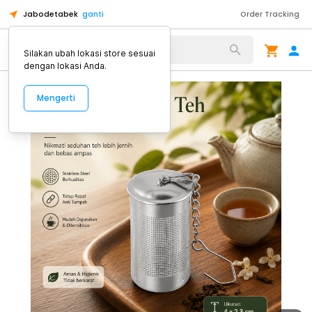
Jabodetabek
ganti
Order Tracking
Alat Kopi
Silakan ubah lokasi store sesuai
dengan lokasi Anda.
Mengerti