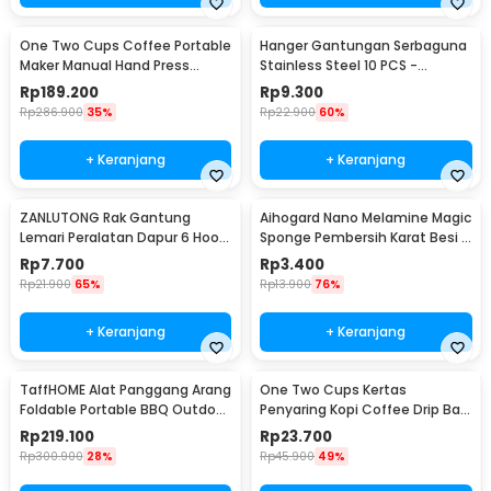
One Two Cups Coffee Portable
Hanger Gantungan Serbaguna
Maker Manual Hand Press
Stainless Steel 10 PCS -
Espresso 300ml - T35066
M127105
Rp
189.200
Rp
9.300
Rp
286.900
35%
Rp
22.900
60%
+ Keranjang
+ Keranjang
ZANLUTONG Rak Gantung
Aihogard Nano Melamine Magic
Lemari Peralatan Dapur 6 Hook
Sponge Pembersih Karat Besi -
Besi - 2137
CW62
Rp
7.700
Rp
3.400
Rp
21.900
65%
Rp
13.900
76%
+ Keranjang
+ Keranjang
TaffHOME Alat Panggang Arang
One Two Cups Kertas
Foldable Portable BBQ Outdoor
Penyaring Kopi Coffee Drip Bag
Grill Stove - HWSK77
Paper Filter 50PCS - T111
Rp
219.100
Rp
23.700
Rp
300.900
28%
Rp
45.900
49%