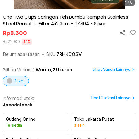
1 / 8
One Two Cups Saringan Teh Bumbu Rempah Stainless
Steel Reusable Filter 4x2.3cm - TK304
-
Silver
Rp
8.600
Rp
21.900
61
%
Belum ada ulasan
•
SKU
7RHKCOSV
Lihat Varian Lainnya
Pilihan Varian:
1
Warna,
2 Ukuran
Silver
Lihat
1
Lokasi Lainnya
Informasi Stok:
Jabodetabek
Gudang Online
Toko Jakarta Pusat
Tersedia
sisa
4