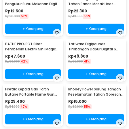
Pengukur Suhu Makanan Digital
Tahan Panas Masak Heat
Daging Kopi Susu - TP101
Resistant Gloves - 540F
Rp
12.500
Rp
22.300
Rp
28.900
57%
Rp
43.900
50%
+ Keranjang
+ Keranjang
BATHE PROJECT Sikat
Taffware Digipounds
Pembersih Elektrik 5in1 Magic
Timbangan Dapur Digital 6
Brush Rechargeable - WQ8110
Satuan 1kg 0.1g - i2000
Rp
47.600
Rp
49.800
Rp
80.900
42%
Rp
83.900
41%
+ Keranjang
+ Keranjang
Firetric Kepala Gas Torch
Rhodey Power Sarung Tangan
Butane Portable Flame Gun
Keselamatan Tahan Goresan
Adjustable - 807
Pisau - EN388
Rp
29.400
Rp
15.000
Rp
54.900
47%
Rp
32.900
55%
+ Keranjang
+ Keranjang