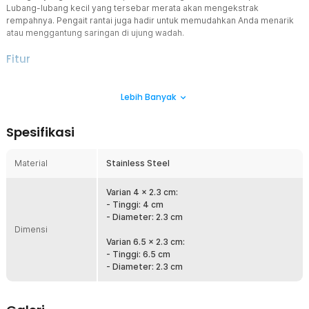
Lubang-lubang kecil yang tersebar merata akan mengekstrak
rempahnya. Pengait rantai juga hadir untuk memudahkan Anda menarik
atau menggantung saringan di ujung wadah.
Fitur
Menyaring dengan Baik
Lebih Banyak
Jika diperhatikan, terdapat lubang-lubang kecil pada bodi saringan
teh stainless steel ini. Air panas akan melewati lubang tersebut
untuk mengekstrak rempah yang ada di dalamnya. Distribusi
Spesifikasi
proses ekstraksi akan berjalan dengan baik karena susunan lubang
kecil yang merata.
Material
Stainless Steel
Dengan Pengait Rantai
Saringan ini dibekali pengait rantai untuk menjaga posisinya saat
digunakan di dalam gelas, teko, atau panci. Anda cukup kaitkan
Varian 4 x 2.3 cm:
rantainya di tepi wadah agar saringan tidak tenggelam atau
- Tinggi: 4 cm
berpindah tempat. Selain menjaga kemudahan penggunaan, rantai
- Diameter: 2.3 cm
Dimensi
ini juga memudahkan saat ingin mengangkat tabung saringan
setelah digunakan.
Varian 6.5 x 2.3 cm:
- Tinggi: 6.5 cm
Material Kuat dan Aman
- Diameter: 2.3 cm
Saringan ini terbuat dari stainless steel, yang dikenal tahan panas,
aman untuk makanan, dan tidak berkarat. Material ini tidak akan
mempengaruhi rasa dari seduhan, serta tidak mengeluarkan zat