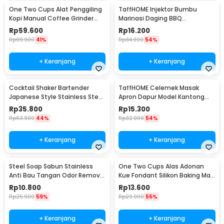
One Two Cups Alat Penggiling
TaffHOME Injektor Bumbu
Kopi Manual Coffee Grinder
Marinasi Daging BBQ
Portable - WFCG9800
Seasoning Injector - HC117
Rp
59.600
Rp
16.200
Rp
99.900
41%
Rp
34.900
54%
+ Keranjang
+ Keranjang
Cocktail Shaker Bartender
TaffHOME Celemek Masak
Japanese Style Stainless Steel
Apron Dapur Model Kantong
200ml
Pola Spatula - JJ41
Rp
35.800
Rp
15.300
Rp
63.900
44%
Rp
32.900
54%
+ Keranjang
+ Keranjang
Steel Soap Sabun Stainless
One Two Cups Alas Adonan
Anti Bau Tangan Odor Remove
Kue Fondant Silikon Baking Mat
- HW071
Anti Slip - JJ3873
Rp
10.800
Rp
13.600
Rp
25.900
59%
Rp
29.900
55%
+ Keranjang
+ Keranjang