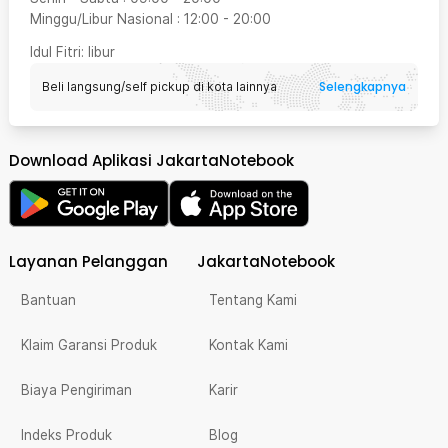
Minggu/Libur Nasional
:
12:00
-
20:00
Idul Fitri
: libur
Selengkapnya
Beli langsung/self pickup di kota lainnya
Download Aplikasi JakartaNotebook
Layanan Pelanggan
JakartaNotebook
Bantuan
Tentang Kami
Klaim Garansi Produk
Kontak Kami
Biaya Pengiriman
Karir
Indeks Produk
Blog