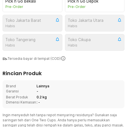
Pick n Go Bekasi
Pick n Go Depok
Pre-Order
Pre-Order
Toko Jakarta Barat
Toko Jakarta Utara
Habis
Habis
Toko Tangerang
Toko Cikupa
Habis
Habis
Tersedia bayar di tempat (COD)
Rincian Produk
Brand
Lainnya
Garansi
-
Berat Produk
0.2 kg
Dimensi Kemasan
: -
Ingin menyeduh teh tanpa repot menyaring residunya? Gunakan saja
saringan teh dari One Two Cups. Anda hanya perlu memasukkan
saringan yang telah diisi rempah ke dalam gelas, teko, atau panci masak.