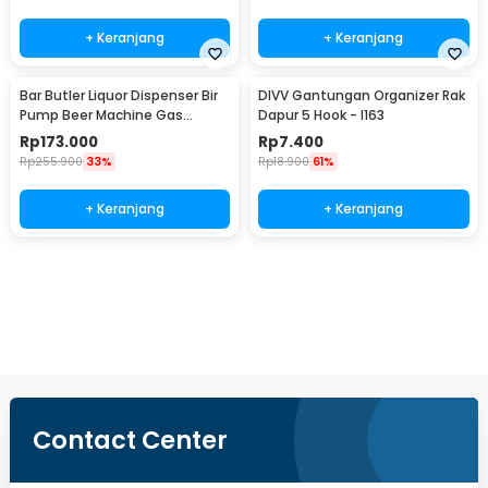
+ Keranjang
+ Keranjang
Bar Butler Liquor Dispenser Bir
DIVV Gantungan Organizer Rak
Pump Beer Machine Gas
Dapur 5 Hook - I163
Station 900ml - P-36
Rp
173.000
Rp
7.400
Rp
255.900
33%
Rp
18.900
61%
+ Keranjang
+ Keranjang
Beli Sekarang
Contact Center