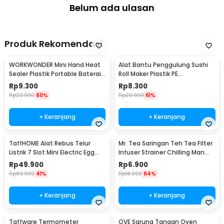
Belum ada ulasan
Produk Rekomendasi
WORKWONDER Mini Hand Heat
Alat Bantu Penggulung Sushi
Sealer Plastik Portable Baterai
Roll Maker Plastik PE
AA - LX2000A
22x20.5x0.1cm - E1119
Rp
9.300
Rp
8.300
Rp
22.900
60%
Rp
20.900
61%
+ Keranjang
+ Keranjang
TaffHOME Alat Rebus Telur
Mr. Tea Saringan Teh Tea Filter
Listrik 7 Slot Mini Electric Egg
Infuser Strainer Chilling Man
Cooker 350W - YS-203
Silicon - MR03
Rp
49.900
Rp
6.900
Rp
83.900
41%
Rp
18.900
64%
+ Keranjang
+ Keranjang
Taffware Termometer
OVE Sarung Tangan Oven