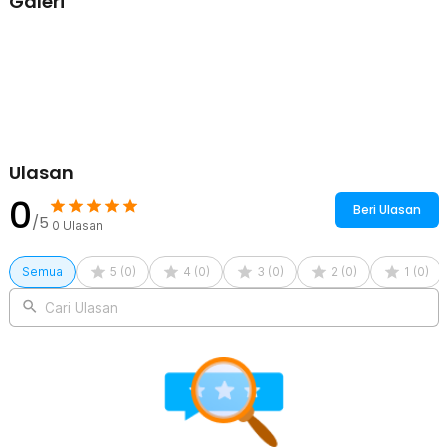
Galeri
berbahaya saat terkena suhu tinggi. Selain itu, saringannya juga
mudah dibersihkan setelah digunakan.
Kelengkapan Produk
Rincian yang Anda dapatkan untuk pembelian produk ini:
1 x One Two Cups Saringan Teh Bumbu Rempah Stainless Steel
Reusable Filter - TK304
Ulasan
0
Beri Ulasan
/5
0
Ulasan
Semua
5
(
0
)
4
(
0
)
3
(
0
)
2
(
0
)
1
(
0
)
Cari Ulasan