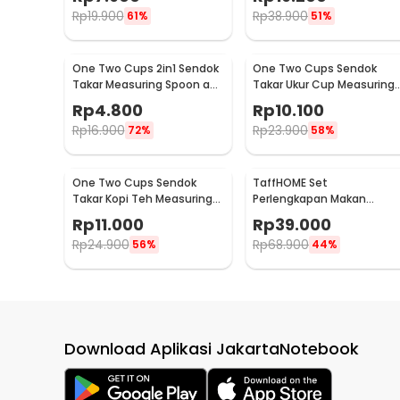
Bambu Cutlery Set -
Rp
19.900
Rp
38.900
61%
51%
EA02510
One Two Cups 2in1 Sendok
One Two Cups Sendok
Takar Measuring Spoon and
Takar Ukur Cup Measuring
Coffee Tamper - G1120
Spoon 10 PCS - 16799
Rp
4.800
Rp
10.100
Rp
16.900
Rp
23.900
72%
58%
One Two Cups Sendok
TaffHOME Set
Takar Kopi Teh Measuring
Perlengkapan Makan
Spoon with Clip - G166
Sendok Garpu Pisau Sumpi
Rp
11.000
Rp
39.000
8 PCS - EA02300
Rp
24.900
Rp
68.900
56%
44%
Download Aplikasi JakartaNotebook