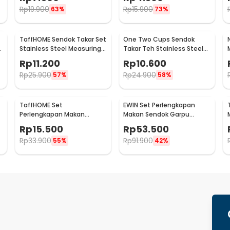
LX708
- RR-11
Rp
19.900
Rp
15.900
63%
73%
TaffHOME Sendok Takar Set
One Two Cups Sendok
Stainless Steel Measuring
Takar Teh Stainless Steel
Spoon 5 PCS - S300
Measuring Spoon 5 PCS -
Rp
11.200
Rp
10.600
S301
Rp
25.900
Rp
24.900
57%
58%
TaffHOME Set
EWIN Set Perlengkapan
Perlengkapan Makan
Makan Sendok Garpu
t
Sendok Garpu Sumpit
dengan Holder Angsa Swan
Rp
15.500
Rp
53.500
Pouch Cutlery Set - T1
Rack - NP311
Rp
33.900
Rp
91.900
55%
42%