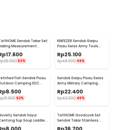
TaffHOME Sendok Takar Set
KNIFEZER Sendok Garpu
Baking Measurement
Pisau Swiss Army Tools
Spoon 0.62-15ml 6 PCS -
Knife EDC - A010
Rp
17.600
Rp
25.100
16752
Rp
36.900
Rp
48.900
53%
49%
Petrified Fish Sendok Pisau
Sendok Garpu Pisau Swiss
Outdoor Camping EDC
Army Military Camping
Tools - LX709
Pocket Knife EDC 4 in 1 -
Rp
8.500
Rp
22.400
A011
Rp
21.900
Rp
43.900
62%
49%
Novelty Sendok Sayur
TaffHOME Goodcook Set
Centong Sup Soup Laddle
Sendok Takar Stainless
Wooden Spoon - RR-20
Measuring Spoon 8 PCS -
Rp
8.000
Rp
36.700