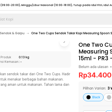
lat Kopi
umat (07:00 - 20:00), Sabtu - Minggu (08:00 - 20:00), Tutup pada Idul Fitri
Sele
Sendok & Garpu
One Two Cups Sendok Takar Kopi Measuring Spoon St
:00 - 20:00), Sabtu - Minggu/ Libur Nasional (08:00 - 17:00)
Selengkapnya
:00 - 20:00), Sabtu - Minggu/ Libur Nasional (08:00 - 17:00)
One Two Cu
Selengkapnya
Measuring S
 (09:00-20:00), Minggu/Libur Nasional (12:00-20:00), Tutup pada Idul Fitri
Sele
15ml - PR3
 Produk
0.13 kg
 (09:00-20:00), Minggu/Libur Nasional (12:00-20:00), Tutup pada Idul Fitri
Sele
nsi Kemasan
: -
Belum ada ulasan
•
Rp
34.400
kan sendok takar dari One Two Cups. Hadir
 untuk menakar berbagai bahan makanan.
n yang aman untuk makanan. Tahan lama dan
umat (07:00 - 20:00), Sabtu - Minggu (08:00 - 20:00), Tutup pada Idul Fitri
Sele
Pilihan Varian:
3
:00 - 20:00), Sabtu - Minggu/ Libur Nasional (08:00 - 17:00)
Selengkapnya
Black
:00 - 20:00), Sabtu - Minggu/ Libur Nasional (08:00 - 17:00)
Selengkapnya