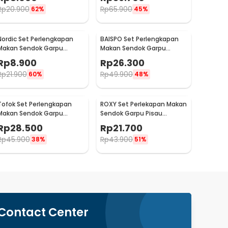
167
Rp
20.900
Rp
65.900
62%
45%
Nordic Set Perlengkapan
BAISPO Set Perlengkapan
Makan Sendok Garpu
Makan Sendok Garpu
Stainless Steel Cutlery Set
Sumpit Bambu Cutlery Set
Rp
8.900
Rp
26.300
- XS-B014
Winding - EA025
Rp
21.900
Rp
49.900
60%
48%
Tofok Set Perlengkapan
ROXY Set Perlekapan Makan
Makan Sendok Garpu
Sendok Garpu Pisau
Sumpit Sedotan dengan
Western Cutlery Set 4 PCS
Rp
28.500
Rp
21.700
Pouch - T5
- C24
Rp
45.900
Rp
43.900
38%
51%
Contact Center