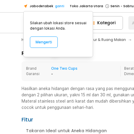
Jabodetabek
ganti
Toko Jakarta Utara
Toko Tangerang
Kategori
A
Silakan ubah lokasi store sesuai
Toko Cikupa
dengan lokasi Anda.
Pick n Go Jakarta Barat
Senin - J
Home Appliance
Perlengkapan Dapur & Ruang Makan
Mengerti
Pick n Go Bekasi
Senin - Jumat (08
Pick n Go Depok
Senin - Jumat (08
Rincian Produk
Toko Jakarta Pusat
Senin - Sabtu
Brand
One Two Cups
Berat
Toko Jakarta Barat
Senin - Sabtu
Garansi
-
Dime
Toko Jakarta Utara
Toko Tangerang
Hasilkan aneka hidangan dengan rasa yang pas mengguna
dengan 2 pilihan ukuran, yakni 15 ml dan 30 ml, gunakan
Toko Cikupa
Materal stainless steel anti karat dan mudah dibersihka
Pick n Go Jakarta Barat
Senin - J
cocok untuk penggunaan sehari-hari.
Pick n Go Bekasi
Senin - Jumat (08
Fitur
Pick n Go Depok
Senin - Jumat (08
Takaran Ideal untuk Aneka Hidangan