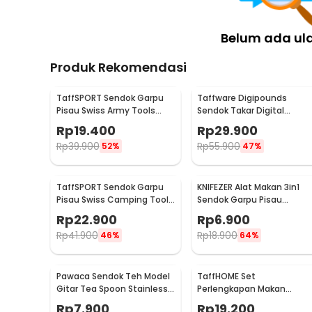
Belum ada ul
Produk Rekomendasi
TaffSPORT Sendok Garpu
Taffware Digipounds
Pisau Swiss Army Tools
Sendok Takar Digital
Knife EDC 6in1 - A007
Measuring Spoon 500g 0.1
Rp
19.400
Rp
29.900
- HM10
Rp
39.900
Rp
55.900
52%
47%
TaffSPORT Sendok Garpu
KNIFEZER Alat Makan 3in1
Pisau Swiss Camping Tools
Sendok Garpu Pisau
Pocket Knife EDC 5in1 -
Stainless Travel 20cm -
Rp
22.900
Rp
6.900
A008
HG1514
Rp
41.900
Rp
18.900
46%
64%
Pawaca Sendok Teh Model
TaffHOME Set
Gitar Tea Spoon Stainless
Perlengkapan Makan
Steel 304 12cm - RR-09
Sendok Garpu Bahan
Rp
7.900
Rp
19.200