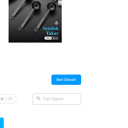
Beri Ulasan
1
(
0
)
Cari Ulasan