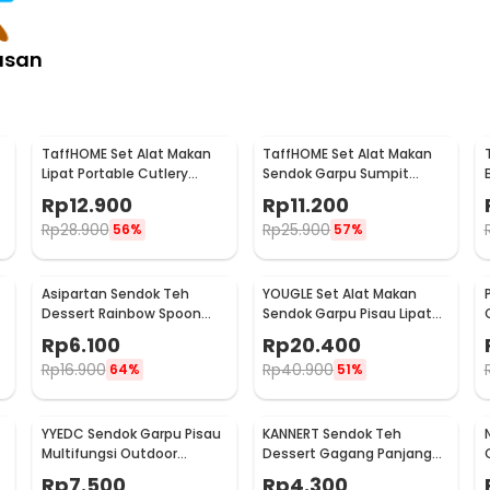
asan
TaffHOME Set Alat Makan
TaffHOME Set Alat Makan
Lipat Portable Cutlery
Sendok Garpu Sumpit
g
Stainless Steel 410 - AOTU
Cutlery with Pouch -
Rp
12.900
Rp
11.200
CJ0091
Rp
28.900
Rp
25.900
56%
57%
Asipartan Sendok Teh
YOUGLE Set Alat Makan
Dessert Rainbow Spoon
Sendok Garpu Pisau Lipat
Stainless Steel Bulat - A014
Cutlery Set 3 PCS - A009
Rp
6.100
Rp
20.400
Rp
16.900
Rp
40.900
64%
51%
YYEDC Sendok Garpu Pisau
KANNERT Sendok Teh
Multifungsi Outdoor
Dessert Gagang Panjang
Camping Spork EDC Tools -
Long Spoon Stainless Steel
Rp
7.500
Rp
4.300