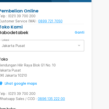
Pembelian Online
Telp : (021) 39 700 200
Customer Service (WA) :
0899 721 7050
Toko Kami
Jabodetabek
Ganti
Lokasi
Jakarta Pusat
Toko
Bendungan Hilir Raya Blok G1 No. 10
Jakarta Pusat
DKI Jakarta
10210
Lihat google maps
Telp
:
(021) 39 700 200
Whatsapp Sales / COD
:
0896 135 222 00
Jam buka: