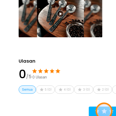
Ulasan
0
/5
0
Ulasan
Semua
5
(
0
)
4
(
0
)
3
(
0
)
2
(
0
)