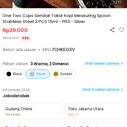
1 / 11
One Two Cups Sendok Takar Kopi Measuring Spoon
Stainless Steel 3 PCS 15ml - PR3
-
Silver
Rp
29.000
Rp
54.900
48
%
Belum ada ulasan
•
SKU
7CHKEGSV
Lihat Varian Lainnya
Pilihan Varian:
3
Warna,
2 Dimensi
Black
Silver
Golden
Lihat
3
Lokasi Lainnya
Informasi Stok:
Jabodetabek
Gudang Online
Toko Jakarta Utara
Tersedia
sisa
3