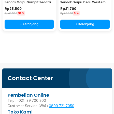
Sendok Garpu Sumpit Sedotan
Sendok Garpu Pisau Western
dengan Pouch - T5
Cutlery Set 4 PCS - C24
Rp
28.500
Rp
21.700
Rp
45.900
38%
Rp
43.900
51%
+ Keranjang
+ Keranjang
Beli Sekarang
Contact Center
Pembelian Online
Telp : (021) 39 700 200
Customer Service (WA) :
0899 721 7050
Toko Kami