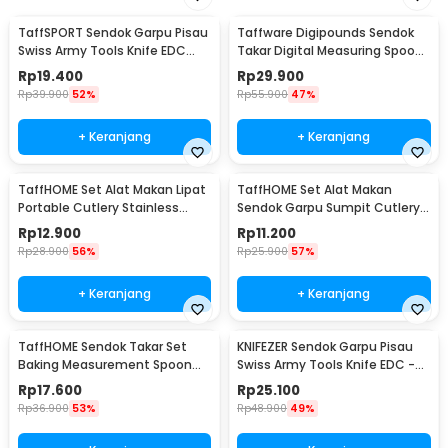
TaffSPORT Sendok Garpu Pisau
Taffware Digipounds Sendok
Swiss Army Tools Knife EDC
Takar Digital Measuring Spoon
6in1 - A007
500g 0.1g - HM10
Rp
19.400
Rp
29.900
Rp
39.900
52%
Rp
55.900
47%
+ Keranjang
+ Keranjang
TaffHOME Set Alat Makan Lipat
TaffHOME Set Alat Makan
Portable Cutlery Stainless
Sendok Garpu Sumpit Cutlery
Steel 410 - AOTU
with Pouch - CJ0091
Rp
12.900
Rp
11.200
Rp
28.900
56%
Rp
25.900
57%
+ Keranjang
+ Keranjang
TaffHOME Sendok Takar Set
KNIFEZER Sendok Garpu Pisau
Baking Measurement Spoon
Swiss Army Tools Knife EDC -
0.62-15ml 6 PCS - 16752
A010
Rp
17.600
Rp
25.100
Rp
36.900
53%
Rp
48.900
49%