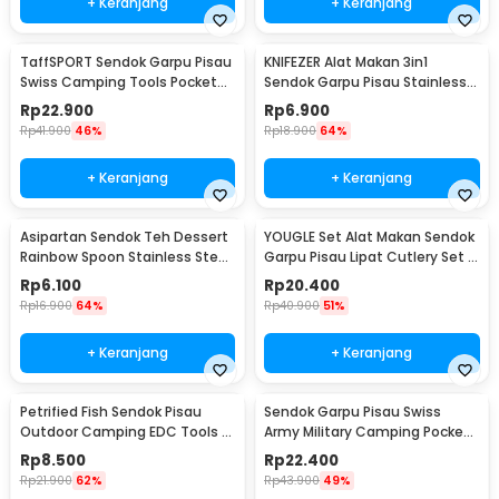
+ Keranjang
+ Keranjang
TaffSPORT Sendok Garpu Pisau
KNIFEZER Alat Makan 3in1
Swiss Camping Tools Pocket
Sendok Garpu Pisau Stainless
Knife EDC 5in1 - A008
Travel 20cm - HG1514
Rp
22.900
Rp
6.900
Rp
41.900
46%
Rp
18.900
64%
+ Keranjang
+ Keranjang
Asipartan Sendok Teh Dessert
YOUGLE Set Alat Makan Sendok
Rainbow Spoon Stainless Steel
Garpu Pisau Lipat Cutlery Set 3
Bulat - A014
PCS - A009
Rp
6.100
Rp
20.400
Rp
16.900
64%
Rp
40.900
51%
+ Keranjang
+ Keranjang
Petrified Fish Sendok Pisau
Sendok Garpu Pisau Swiss
Outdoor Camping EDC Tools -
Army Military Camping Pocket
LX709
Knife EDC 4 in 1 - A011
Rp
8.500
Rp
22.400
Rp
21.900
62%
Rp
43.900
49%