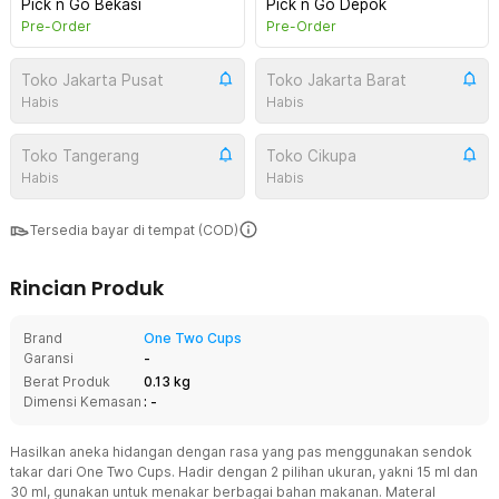
Pick n Go Bekasi
Pick n Go Depok
Pre-Order
Pre-Order
Toko Jakarta Pusat
Toko Jakarta Barat
Habis
Habis
Toko Tangerang
Toko Cikupa
Habis
Habis
Tersedia bayar di tempat (COD)
Rincian Produk
Brand
One Two Cups
Garansi
-
Berat Produk
0.13 kg
Dimensi Kemasan
: -
Hasilkan aneka hidangan dengan rasa yang pas menggunakan sendok
takar dari One Two Cups. Hadir dengan 2 pilihan ukuran, yakni 15 ml dan
30 ml, gunakan untuk menakar berbagai bahan makanan. Materal