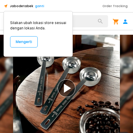
Jabodetabek
ganti
Order Tracking
Alat Kopi
Silakan ubah lokasi store sesuai
dengan lokasi Anda.
Mengerti