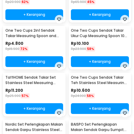
Rp
20.900
62%
Rp
65.900
45%
+ Keranjang
+ Keranjang
One Two Cups 2in1 Sendok
One Two Cups Sendok Takar
Takar Measuring Spoon and
Ukur Cup Measuring Spoon 10
Coffee Tamper - G1120
PCS - 16799
Rp
4.800
Rp
10.100
Rp
16.900
72%
Rp
23.900
58%
+ Keranjang
+ Keranjang
TaffHOME Sendok Takar Set
One Two Cups Sendok Takar
Stainless Steel Measuring
Teh Stainless Steel Measuring
Spoon 5 PCS - S300
Spoon 5 PCS - S301
Rp
11.200
Rp
10.600
Rp
25.900
57%
Rp
24.900
58%
+ Keranjang
+ Keranjang
Nordic Set Perlengkapan Makan
BAISPO Set Perlengkapan
Sendok Garpu Stainless Steel
Makan Sendok Garpu Sumpit