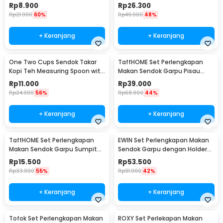
Cutlery Set - XS-B014
Bambu Cutlery Set Winding -
Rp
8.900
Rp
26.300
EA025
Rp
21.900
60%
Rp
49.900
48%
+ Keranjang
+ Keranjang
One Two Cups Sendok Takar
TaffHOME Set Perlengkapan
Kopi Teh Measuring Spoon with
Makan Sendok Garpu Pisau
Clip - G166
Sumpit 8 PCS - EA02300
Rp
11.000
Rp
39.000
Rp
24.900
56%
Rp
68.900
44%
+ Keranjang
+ Keranjang
TaffHOME Set Perlengkapan
EWIN Set Perlengkapan Makan
Makan Sendok Garpu Sumpit
Sendok Garpu dengan Holder
Pouch Cutlery Set - T1
Angsa Swan Rack - NP311
Rp
15.500
Rp
53.500
Rp
33.900
55%
Rp
91.900
42%
+ Keranjang
+ Keranjang
Tofok Set Perlengkapan Makan
ROXY Set Perlekapan Makan