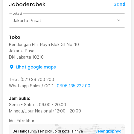
Jabodetabek
Ganti
Lokasi
Jakarta Pusat
Toko
Bendungan Hilir Raya Blok G1 No. 10
Jakarta Pusat
DKI Jakarta
10210
Lihat google maps
Telp
:
(021) 39 700 200
Whatsapp Sales / COD
:
0896 135 222 00
Jam buka:
Senin - Sabtu
:
09:00
-
20:00
Minggu/Libur Nasional
:
12:00
-
20:00
Idul Fitri
: libur
Selengkapnya
Beli langsung/self pickup di kota lainnya