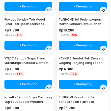
+ Keranjang
+ Keranjang
Pawaca Sendok Teh Model
TaffHOME Set Perlengkapan
Gitar Tea Spoon Stainless
Makan Sendok Garpu Bahan
Steel 304 12cm - RR-09
Bambu Cutlery Set - EA02510
Rp
7.900
Rp
19.200
Rp
19.900
61%
Rp
38.900
51%
+ Keranjang
+ Keranjang
YYEDC Sendok Garpu Pisau
KANNERT Sendok Teh Dessert
Multifungsi Outdoor Camping
Gagang Panjang Long Spoon
Spork EDC Tools - LX708
Stainless Steel - RR-11
Rp
7.500
Rp
4.300
Rp
19.900
63%
Rp
15.900
73%
+ Keranjang
+ Keranjang
Novelty Sendok Sayur Centong
TaffHOME Goodcook Set
Sup Soup Laddle Wooden
Sendok Takar Stainless
Spoon - RR-20
Measuring Spoon 8 PCS - 167
Rp
8.000
Rp
36.700