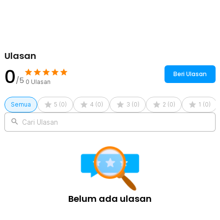
Ulasan
0
Beri Ulasan
/5
0
Ulasan
Semua
5
(
0
)
4
(
0
)
3
(
0
)
2
(
0
)
1
(
0
)
Cari Ulasan
Belum ada ulasan