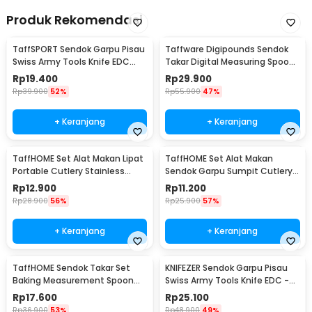
Produk Rekomendasi
TaffSPORT Sendok Garpu Pisau
Taffware Digipounds Sendok
Swiss Army Tools Knife EDC
Takar Digital Measuring Spoon
6in1 - A007
500g 0.1g - HM10
Rp
19.400
Rp
29.900
Rp
39.900
52%
Rp
55.900
47%
+ Keranjang
+ Keranjang
TaffHOME Set Alat Makan Lipat
TaffHOME Set Alat Makan
Portable Cutlery Stainless
Sendok Garpu Sumpit Cutlery
Steel 410 - AOTU
with Pouch - CJ0091
Rp
12.900
Rp
11.200
Rp
28.900
56%
Rp
25.900
57%
+ Keranjang
+ Keranjang
TaffHOME Sendok Takar Set
KNIFEZER Sendok Garpu Pisau
Baking Measurement Spoon
Swiss Army Tools Knife EDC -
0.62-15ml 6 PCS - 16752
A010
Rp
17.600
Rp
25.100
Rp
36.900
53%
Rp
48.900
49%