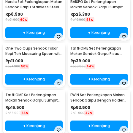
Nordic Set Perlengkapan Makan
BAISPO Set Perlengkapan
Sendok Garpu Stainless Steel
Makan Sendok Garpu Sumpit
Cutlery Set - XS-B014
Bambu Cutlery Set Winding -
Rp
8.900
Rp
26.300
EA025
Rp
21.900
60%
Rp
49.900
48%
+ Keranjang
+ Keranjang
One Two Cups Sendok Takar
TaffHOME Set Perlengkapan
Kopi Teh Measuring Spoon with
Makan Sendok Garpu Pisau
Clip - G166
Sumpit 8 PCS - EA02300
Rp
11.000
Rp
39.000
Rp
24.900
56%
Rp
68.900
44%
+ Keranjang
+ Keranjang
TaffHOME Set Perlengkapan
EWIN Set Perlengkapan Makan
Makan Sendok Garpu Sumpit
Sendok Garpu dengan Holder
Pouch Cutlery Set - T1
Angsa Swan Rack - NP311
Rp
15.500
Rp
53.500
Rp
33.900
55%
Rp
91.900
42%
+ Keranjang
+ Keranjang