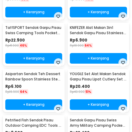
+ Keranjang
+ Keranjang
TaffSPORT Sendok Garpu Pisau
KNIFEZER Alat Makan 3in1
Swiss Camping Tools Pocket
Sendok Garpu Pisau Stainless
Knife EDC 5in1 - A008
Travel 20cm - HG1514
Rp
22.900
Rp
6.900
Rp
41.900
46%
Rp
18.900
64%
+ Keranjang
+ Keranjang
Asipartan Sendok Teh Dessert
YOUGLE Set Alat Makan Sendok
Rainbow Spoon Stainless Steel
Garpu Pisau Lipat Cutlery Set 3
Bulat - A014
PCS - A009
Rp
6.100
Rp
20.400
Rp
16.900
64%
Rp
40.900
51%
+ Keranjang
+ Keranjang
Petrified Fish Sendok Pisau
Sendok Garpu Pisau Swiss
Outdoor Camping EDC Tools -
Army Military Camping Pocket
LX709
Knife EDC 4 in 1 - A011