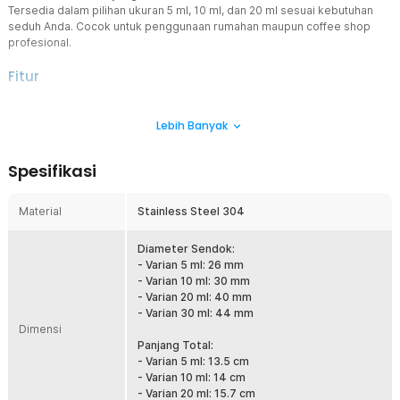
Tersedia dalam pilihan ukuran 5 ml, 10 ml, dan 20 ml sesuai kebutuhan
seduh Anda. Cocok untuk penggunaan rumahan maupun coffee shop
profesional.
Fitur
Tersedia 3 Pilihan Ukuran Presisi
Lebih Banyak
Tersedia dalam kapasitas 5 ml, 10 ml, dan 20 ml untuk berbagai
kebutuhan racikan kopi. Ukuran kecil cocok untuk espresso atau
single shot, sedangkan ukuran lebih besar ideal untuk manual brew
Spesifikasi
atau kopi tubruk. Takaran konsisten membantu menjaga rasa tetap
stabil setiap penyajian.
Material
Stainless Steel 304
Gagang Panjang Ergonomis
Dirancang dengan gagang panjang agar mudah menjangkau bagian
dasar toples kopi. Membantu mengurangi risiko bubuk tumpah saat
Diameter Sendok:
diambil. Nyaman digenggam dan stabil saat digunakan.
- Varian 5 ml: 26 mm
- Varian 10 ml: 30 mm
Gantung dengan Mudah
- Varian 20 ml: 40 mm
Peralatan dapur yang digantung cenderung lebih efisien dari segi
- Varian 30 ml: 44 mm
penyimpanan dan penggunaan. Itulah mengapa sendok takar kopi
Dimensi
ini dibekali sebuah lubang pengait di ujungnya. Anda pun bisa
Panjang Total:
menggantung sendok dengan mudah dan cepat.
- Varian 5 ml: 13.5 cm
- Varian 10 ml: 14 cm
Material Berkualitas
- Varian 20 ml: 15.7 cm
Bukan lagi plastik, sendok takar ini terbuat dari material stainless