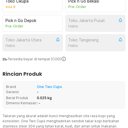
Toko Cikupa
Pick n Go Bekasi
sisa
9
Pre-Order
Pick n Go Depok
Toko Jakarta Pusat
Pre-Order
Habis
Toko Jakarta Utara
Toko Tangerang
Habis
Habis
Tersedia bayar di tempat (COD)
Rincian Produk
Brand
One Two Cups
Garansi
-
Berat Produk
0.025 kg
Dimensi Kemasan
: -
Takaran yang akurat adalah kunci menghasilkan cita rasa kopi yang
konsisten. One Two Cups menghadirkan sendok takar kopi berbahan
stainless steel 304 yang tahan karat, kuat, dan aman untuk makanan.