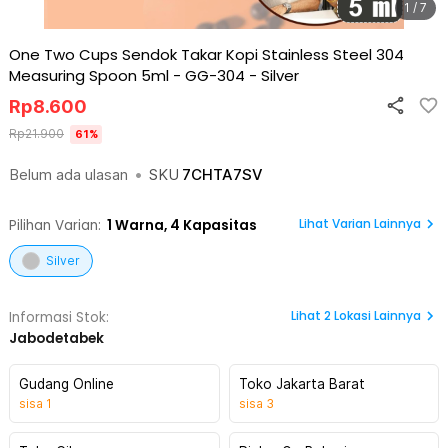
1 / 7
One Two Cups Sendok Takar Kopi Stainless Steel 304
Measuring Spoon 5ml - GG-304
-
Silver
Rp
8.600
Rp
21.900
61
%
Belum ada ulasan
•
SKU
7CHTA7SV
Lihat Varian Lainnya
Pilihan Varian:
1
Warna,
4 Kapasitas
Silver
Lihat
2
Lokasi Lainnya
Informasi Stok:
Jabodetabek
Gudang Online
Toko Jakarta Barat
sisa
1
sisa
3