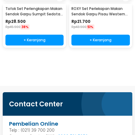
Tofok Set Perlengkapan Makan
ROXY Set Perlekapan Makan
Sendok Garpu Sumpit Sedotan
Sendok Garpu Pisau Western
dengan Pouch - T5
Cutlery Set 4 PCS - C24
Rp
28.500
Rp
21.700
Rp
45.900
38%
Rp
43.900
51%
+ Keranjang
+ Keranjang
Beli Sekarang
Contact Center
Pembelian Online
Telp : (021) 39 700 200