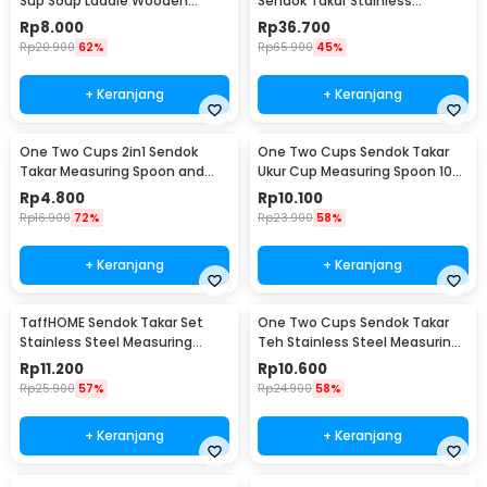
Sup Soup Laddle Wooden
Sendok Takar Stainless
Spoon - RR-20
Measuring Spoon 8 PCS - 167
Rp
8.000
Rp
36.700
Rp
20.900
62%
Rp
65.900
45%
+ Keranjang
+ Keranjang
One Two Cups 2in1 Sendok
One Two Cups Sendok Takar
Takar Measuring Spoon and
Ukur Cup Measuring Spoon 10
Coffee Tamper - G1120
PCS - 16799
Rp
4.800
Rp
10.100
Rp
16.900
72%
Rp
23.900
58%
+ Keranjang
+ Keranjang
TaffHOME Sendok Takar Set
One Two Cups Sendok Takar
Stainless Steel Measuring
Teh Stainless Steel Measuring
Spoon 5 PCS - S300
Spoon 5 PCS - S301
Rp
11.200
Rp
10.600
Rp
25.900
57%
Rp
24.900
58%
+ Keranjang
+ Keranjang