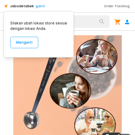
Jabodetabek
ganti
Order Tracking
Alat Kopi
Silakan ubah lokasi store sesuai
dengan lokasi Anda.
Mengerti