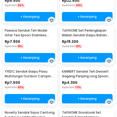
Rp
8.500
Rp
22.400
Rp
21.900
62%
Rp
43.900
49%
+ Keranjang
+ Keranjang
Pawaca Sendok Teh Model
TaffHOME Set Perlengkapan
Gitar Tea Spoon Stainless
Makan Sendok Garpu Bahan
Steel 304 12cm - RR-09
Bambu Cutlery Set - EA02510
Rp
7.900
Rp
19.200
Rp
19.900
61%
Rp
38.900
51%
+ Keranjang
+ Keranjang
YYEDC Sendok Garpu Pisau
KANNERT Sendok Teh Dessert
Multifungsi Outdoor Camping
Gagang Panjang Long Spoon
Spork EDC Tools - LX708
Stainless Steel - RR-11
Rp
7.500
Rp
4.300
Rp
19.900
63%
Rp
15.900
73%
+ Keranjang
+ Keranjang
Novelty Sendok Sayur Centong
TaffHOME Goodcook Set