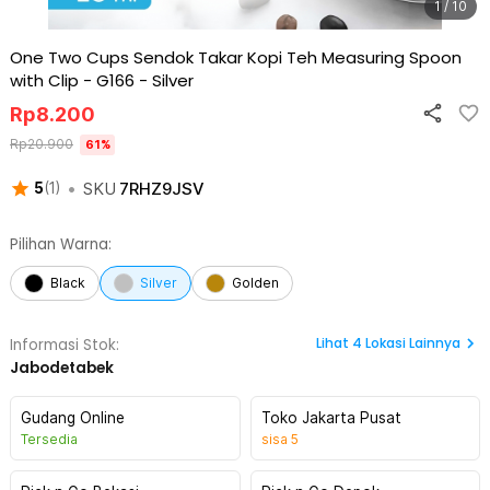
1 / 10
One Two Cups Sendok Takar Kopi Teh Measuring Spoon
with Clip - G166
-
Silver
Rp
8.200
Rp
20.900
61
%
•
SKU
7RHZ9JSV
5
(
1
)
Pilihan Warna:
Black
Silver
Golden
Lihat
4
Lokasi Lainnya
Informasi Stok:
Jabodetabek
Gudang Online
Toko Jakarta Pusat
Tersedia
sisa
5