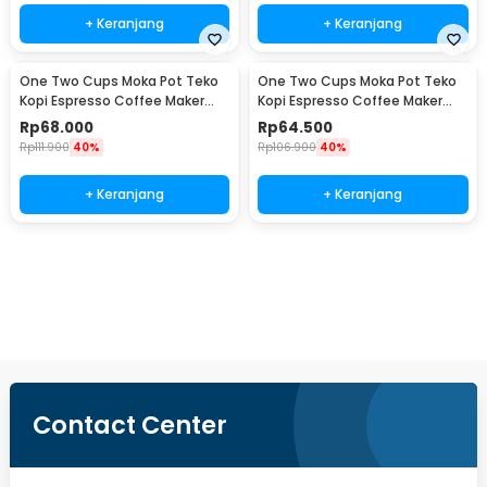
+ Keranjang
+ Keranjang
One Two Cups Moka Pot Teko
One Two Cups Moka Pot Teko
Kopi Espresso Coffee Maker
Kopi Espresso Coffee Maker
Stovetop 4 Cup 200ml - Z21
Stovetop 2 Cup 100ml - Z21
Rp
68.000
Rp
64.500
Rp
111.900
40%
Rp
106.900
40%
+ Keranjang
+ Keranjang
Beli Sekarang
Contact Center