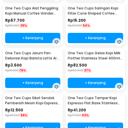
One Two Cups Alat Penggiling
One Two Cups Saringan Kopi
Kopi Manual Coffee Grinder
Filter Cone Shaped Coffee
Adjustable - CF4146
Dripper 1 PCS - K741
Rp
67.700
Rp
16.200
Rp
110.900
39%
Rp
34.900
54%
+ Keranjang
+ Keranjang
One Two Cups Jarum Pen
One Two Cups Gelas Kopi Milk
Dekorasi Kopi Barista Latte Art
Frother Stainless Steel 400ml -
Needle 13cm - F3F27
WZ0011
Rp
3.600
Rp
82.500
Rp
14.900
76%
Rp
130.900
37%
+ Keranjang
+ Keranjang
One Two Cups Sikat Sendok
One Two Cups Tamper Kopi
Pembersih Mesin Kopi Espresso
Espresso Flat Base Stainless
2in1 - 8809
Steel 51mm - SS51
Rp
12.900
Rp
41.200
Rp
28.900
56%
Rp
71.900
43%
+ Keranjang
+ Keranjang