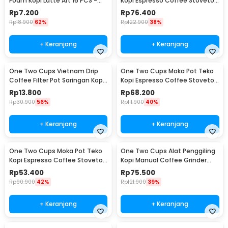
Foam Kopi Latte Art 16 PCS -
Kopi Espresso Coffee Stovetop
JJYE01
6 Cup 300ml - Z20
Rp
7.200
Rp
76.400
Rp
18.900
62%
Rp
122.900
38%
+ Keranjang
+ Keranjang
One Two Cups Vietnam Drip
One Two Cups Moka Pot Teko
Coffee Filter Pot Saringan Kopi
Kopi Espresso Coffee Stovetop
180ml 8Q - LC1
4 Cup 200ml - Z20
Rp
13.800
Rp
68.200
Rp
30.900
56%
Rp
111.900
40%
+ Keranjang
+ Keranjang
One Two Cups Moka Pot Teko
One Two Cups Alat Penggiling
Kopi Espresso Coffee Stovetop
Kopi Manual Coffee Grinder
2 Cup 100ml - Z20
Wood - 16290
Rp
53.400
Rp
75.500
Rp
90.900
42%
Rp
121.900
39%
+ Keranjang
+ Keranjang