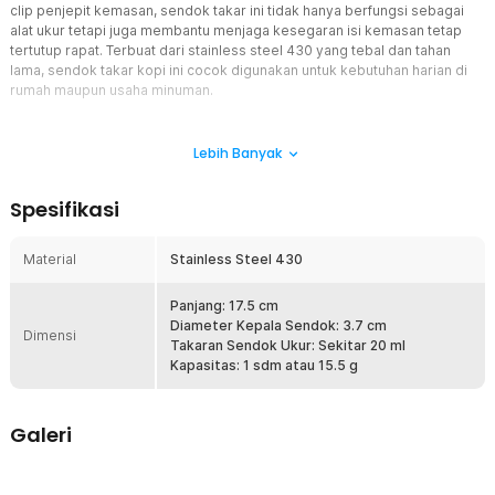
clip penjepit kemasan, sendok takar ini tidak hanya berfungsi sebagai
alat ukur tetapi juga membantu menjaga kesegaran isi kemasan tetap
tertutup rapat. Terbuat dari stainless steel 430 yang tebal dan tahan
lama, sendok takar kopi ini cocok digunakan untuk kebutuhan harian di
rumah maupun usaha minuman.
Fitur
Lebih Banyak
Takaran Ideal untuk Berbagi
Dengan kapasitas sekitar 20 ml, sendok takar ini cocok digunakan
Spesifikasi
untuk membuat beberapa gelas kopi atau minuman sekaligus.
Ukurannya pas untuk kebutuhan dapur maupun usaha minuman.
Takaran yang konsisten membantu menjaga cita rasa minuman
Material
Stainless Steel 430
tetap stabil setiap kali penyajian. Sangat ideal untuk penggunaan
rutin agar hasil racikan selalu presisi.
Panjang: 17.5 cm
Jaga Kondisi Minuman
Diameter Kepala Sendok: 3.7 cm
Dimensi
Bagian belakang sendok dilengkapi clip yang dapat digunakan
Takaran Sendok Ukur: Sekitar 20 ml
untuk menjepit kemasan kopi atau teh agar tetap tertutup rapat.
Kapasitas: 1 sdm atau 15.5 g
Fitur ini membantu menjaga kualitas dan kesegaran bahan lebih
lama. Desain 2 in 1 membuat sendok lebih fungsional tanpa perlu
tambahan penjepit terpisah. Praktis digunakan dan membantu
Galeri
menjaga area dapur tetap rapi.
Tebal dan Tahan Lama