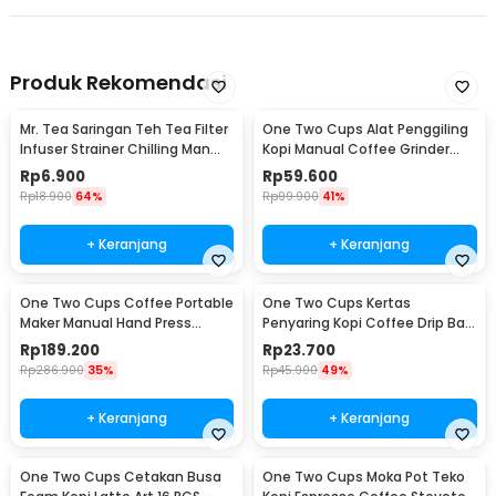
Produk Rekomendasi
Mr. Tea Saringan Teh Tea Filter
One Two Cups Alat Penggiling
Infuser Strainer Chilling Man
Kopi Manual Coffee Grinder
Silicon - MR03
Portable - WFCG9800
Rp
6.900
Rp
59.600
Rp
18.900
64%
Rp
99.900
41%
+ Keranjang
+ Keranjang
One Two Cups Coffee Portable
One Two Cups Kertas
Maker Manual Hand Press
Penyaring Kopi Coffee Drip Bag
Espresso 300ml - T35066
Paper Filter 50PCS - T111
Rp
189.200
Rp
23.700
Rp
286.900
35%
Rp
45.900
49%
+ Keranjang
+ Keranjang
One Two Cups Cetakan Busa
One Two Cups Moka Pot Teko