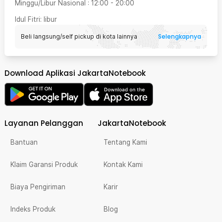
Minggu/Libur Nasional
:
12:00
-
20:00
Idul Fitri
: libur
Selengkapnya
Beli langsung/self pickup di kota lainnya
Download Aplikasi JakartaNotebook
Layanan Pelanggan
JakartaNotebook
Bantuan
Tentang Kami
Klaim Garansi Produk
Kontak Kami
Biaya Pengiriman
Karir
Indeks Produk
Blog