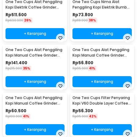
One Two Cups Alat Penggiling
One Two Cups Nima Alat
Kopi Elektrik Coffee Grinder
Penggiling Kopi Elektrik Bumbu
Adjustable - 600N
Coffee Grinder - NM-8300
Rp
511.600
Rp
73.800
Rp
690.900
26%
Rp
118.900
38%
+ Keranjang
+ Keranjang
One Two Cups Alat Penggiling
One Two Cups Alat Penggiling
Kopi Manual Coffee Grinder
Kopi Manual Coffee Grinder
Wood 30g - CW85532
160ml - CF012
Rp
141.400
Rp
56.800
Rp
215.900
35%
Rp
95.900
41%
+ Keranjang
+ Keranjang
One Two Cups Alat Penggiling
One Two Cups Filter Penyaring
Kopi Manual Coffee Grinder
Kopi V60 Double Layer Coffee
Adjustable - RHNHA0176
Filter - FS-40S
Rp
60.500
Rp
56.300
Rp
100.900
41%
Rp
95.900
42%
+ Keranjang
+ Keranjang