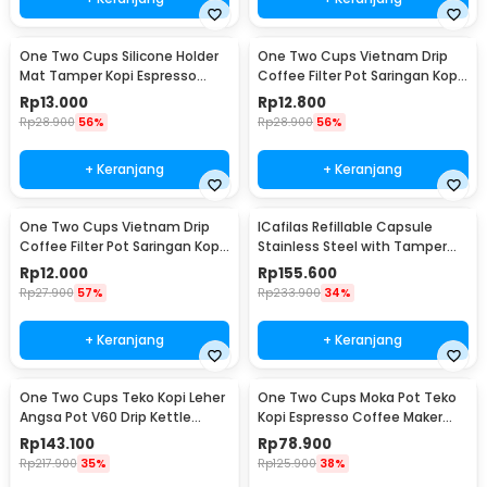
One Two Cups Silicone Holder
One Two Cups Vietnam Drip
Mat Tamper Kopi Espresso
Coffee Filter Pot Saringan Kopi
Barista - 0310
124ml 7Q - LC1
Rp
13.000
Rp
12.800
Rp
28.900
56%
Rp
28.900
56%
+ Keranjang
+ Keranjang
One Two Cups Vietnam Drip
ICafilas Refillable Capsule
Coffee Filter Pot Saringan Kopi
Stainless Steel with Tamper
114ml 6Q - LC1
for Nespresso - F456
Rp
12.000
Rp
155.600
Rp
27.900
57%
Rp
233.900
34%
+ Keranjang
+ Keranjang
One Two Cups Teko Kopi Leher
One Two Cups Moka Pot Teko
Angsa Pot V60 Drip Kettle
Kopi Espresso Coffee Maker
960ml - RF-15
Stovetop 6 Cup 300ml - Z21
Rp
143.100
Rp
78.900
Rp
217.900
35%
Rp
125.900
38%