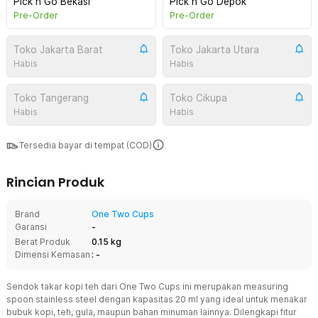
Pick n Go Bekasi
Pick n Go Depok
Pre-Order
Pre-Order
Toko Jakarta Barat
Toko Jakarta Utara
Habis
Habis
Toko Tangerang
Toko Cikupa
Habis
Habis
Tersedia bayar di tempat (COD)
Rincian Produk
Brand
One Two Cups
Garansi
-
Berat Produk
0.15 kg
Dimensi Kemasan
: -
Sendok takar kopi teh dari One Two Cups ini merupakan measuring
spoon stainless steel dengan kapasitas 20 ml yang ideal untuk menakar
bubuk kopi, teh, gula, maupun bahan minuman lainnya. Dilengkapi fitur