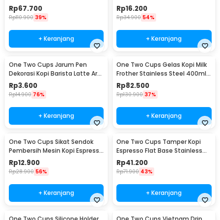
Adjustable - CF4146
Dripper 1 PCS - K741
Rp
67.700
Rp
16.200
Rp
110.900
39%
Rp
34.900
54%
+ Keranjang
+ Keranjang
One Two Cups Jarum Pen
One Two Cups Gelas Kopi Milk
Dekorasi Kopi Barista Latte Art
Frother Stainless Steel 400ml -
Needle 13cm - F3F27
WZ0011
Rp
3.600
Rp
82.500
Rp
14.900
76%
Rp
130.900
37%
+ Keranjang
+ Keranjang
One Two Cups Sikat Sendok
One Two Cups Tamper Kopi
Pembersih Mesin Kopi Espresso
Espresso Flat Base Stainless
2in1 - 8809
Steel 51mm - SS51
Rp
12.900
Rp
41.200
Rp
28.900
56%
Rp
71.900
43%
+ Keranjang
+ Keranjang
One Two Cups Silicone Holder
One Two Cups Vietnam Drip