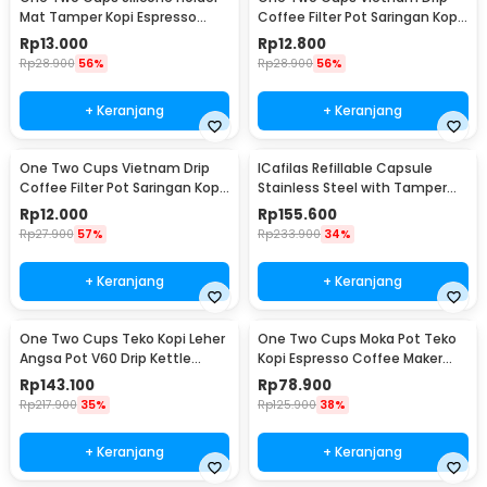
Mat Tamper Kopi Espresso
Coffee Filter Pot Saringan Kopi
Barista - 0310
124ml 7Q - LC1
Rp
13.000
Rp
12.800
Rp
28.900
56%
Rp
28.900
56%
+ Keranjang
+ Keranjang
One Two Cups Vietnam Drip
ICafilas Refillable Capsule
Coffee Filter Pot Saringan Kopi
Stainless Steel with Tamper
114ml 6Q - LC1
for Nespresso - F456
Rp
12.000
Rp
155.600
Rp
27.900
57%
Rp
233.900
34%
+ Keranjang
+ Keranjang
One Two Cups Teko Kopi Leher
One Two Cups Moka Pot Teko
Angsa Pot V60 Drip Kettle
Kopi Espresso Coffee Maker
960ml - RF-15
Stovetop 6 Cup 300ml - Z21
Rp
143.100
Rp
78.900
Rp
217.900
35%
Rp
125.900
38%
+ Keranjang
+ Keranjang