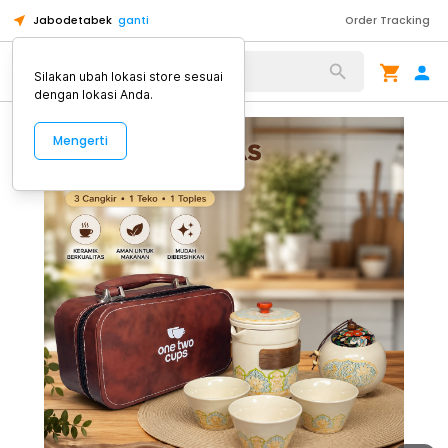
Jabodetabek
ganti
Order Tracking
Alat Kopi
Silakan ubah lokasi store sesuai
dengan lokasi Anda.
Mengerti