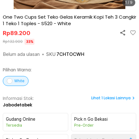
1 / 9
One Two Cups Set Teko Gelas Keramik Kopi Teh 3 Cangkir
1 Teko 1 Toples - S520
-
White
Rp
89.200
Rp
132.900
33
%
Belum ada ulasan
•
SKU
7CHTOCWH
Pilihan Warna:
White
Lihat
1
Lokasi Lainnya
Informasi Stok:
Jabodetabek
Gudang Online
Pick n Go Bekasi
Tersedia
Pre-Order