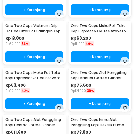
+ Keranjang
+ Keranjang
One Two Cups Vietnam Drip
One Two Cups Moka Pot Teko
Coffee Filter Pot Saringan Kopi
Kopi Espresso Coffee Stovetop
180ml 8Q - LC1
4 Cup 200ml - Z20
Rp
13.800
Rp
68.200
Rp
30.900
56%
Rp
111.900
40%
+ Keranjang
+ Keranjang
One Two Cups Moka Pot Teko
One Two Cups Alat Penggiling
Kopi Espresso Coffee Stovetop
Kopi Manual Coffee Grinder
2 Cup 100ml - Z20
Wood - 16290
Rp
53.400
Rp
75.500
Rp
90.900
42%
Rp
121.900
39%
+ Keranjang
+ Keranjang
One Two Cups Alat Penggiling
One Two Cups Nima Alat
Kopi Elektrik Coffee Grinder
Penggiling Kopi Elektrik Bumbu
Adjustable - 600N
Coffee Grinder - NM-8300
Rp
511.600
Rp
73.800