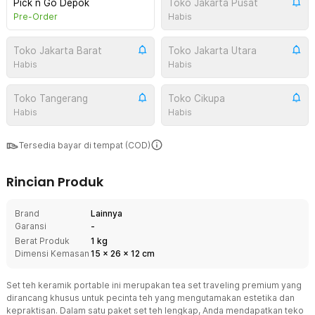
Pick n Go Depok
Toko Jakarta Pusat
Pre-Order
Habis
Toko Jakarta Barat
Toko Jakarta Utara
Habis
Habis
Toko Tangerang
Toko Cikupa
Habis
Habis
Tersedia bayar di tempat (COD)
Rincian Produk
Brand
Lainnya
Garansi
-
Berat Produk
1 kg
Dimensi Kemasan
15
x
26
x
12
cm
Set teh keramik portable ini merupakan tea set traveling premium yang
dirancang khusus untuk pecinta teh yang mengutamakan estetika dan
kepraktisan. Dalam satu paket set teh lengkap, Anda mendapatkan teko