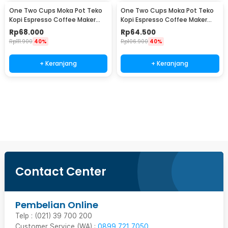
One Two Cups Moka Pot Teko
One Two Cups Moka Pot Teko
Kopi Espresso Coffee Maker
Kopi Espresso Coffee Maker
Stovetop 4 Cup 200ml - Z21
Stovetop 2 Cup 100ml - Z21
Rp
68.000
Rp
64.500
Rp
111.900
40%
Rp
106.900
40%
+ Keranjang
+ Keranjang
Beli Sekarang
Contact Center
Pembelian Online
Telp : (021) 39 700 200
Customer Service (WA) :
0899 721 7050