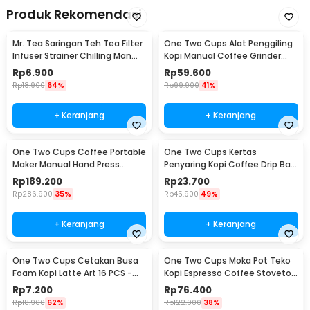
Produk Rekomendasi
Mr. Tea Saringan Teh Tea Filter
One Two Cups Alat Penggiling
Infuser Strainer Chilling Man
Kopi Manual Coffee Grinder
Silicon - MR03
Portable - WFCG9800
Rp
6.900
Rp
59.600
Rp
18.900
64%
Rp
99.900
41%
+ Keranjang
+ Keranjang
One Two Cups Coffee Portable
One Two Cups Kertas
Maker Manual Hand Press
Penyaring Kopi Coffee Drip Bag
Espresso 300ml - T35066
Paper Filter 50PCS - T111
Rp
189.200
Rp
23.700
Rp
286.900
35%
Rp
45.900
49%
+ Keranjang
+ Keranjang
One Two Cups Cetakan Busa
One Two Cups Moka Pot Teko
Foam Kopi Latte Art 16 PCS -
Kopi Espresso Coffee Stovetop
JJYE01
6 Cup 300ml - Z20
Rp
7.200
Rp
76.400
Rp
18.900
62%
Rp
122.900
38%