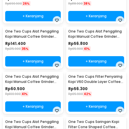
Rp
690.900
26%
Rp
118.900
38%
+ Keranjang
+ Keranjang
One Two Cups Alat Penggiling
One Two Cups Alat Penggiling
Kopi Manual Coffee Grinder
Kopi Manual Coffee Grinder
Wood 30g - CW85532
160ml - CF012
Rp
141.400
Rp
56.800
Rp
215.900
35%
Rp
95.900
41%
+ Keranjang
+ Keranjang
One Two Cups Alat Penggiling
One Two Cups Filter Penyaring
Kopi Manual Coffee Grinder
Kopi V60 Double Layer Coffee
Adjustable - RHNHA0176
Filter - FS-40S
Rp
60.500
Rp
56.300
Rp
100.900
41%
Rp
95.900
42%
+ Keranjang
+ Keranjang
One Two Cups Alat Penggiling
One Two Cups Saringan Kopi
Kopi Manual Coffee Grinder
Filter Cone Shaped Coffee