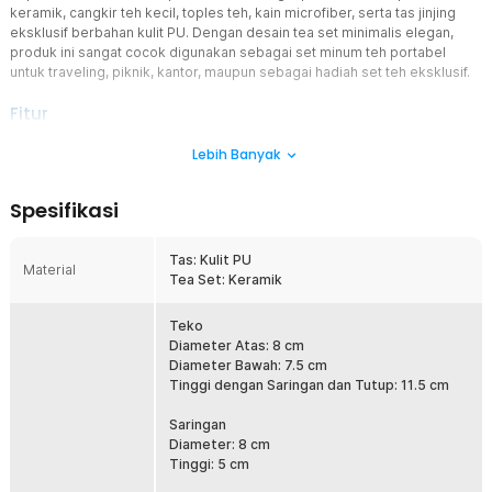
keramik, cangkir teh kecil, toples teh, kain microfiber, serta tas jinjing
eksklusif berbahan kulit PU. Dengan desain tea set minimalis elegan,
produk ini sangat cocok digunakan sebagai set minum teh portabel
untuk traveling, piknik, kantor, maupun sebagai hadiah set teh eksklusif.
Fitur
Set Teh Lengkap untuk Penyajian Teh di Mana Saja
Lebih Banyak
Tea set portable ini terdiri dari teko keramik, 3 cangkir teh kecil,
toples teh, kain microfiber, dan tas penyimpanan eksklusif yang
Spesifikasi
tersusun rapi dalam satu kemasan. Kombinasi ini menjadikan
produk sebagai set teh lengkap yang praktis untuk penyeduhan
dan penyajian teh tradisional. Cocok digunakan sebagai
Tas: Kulit PU
Material
perlengkapan minum teh traveling, set teh kantor, maupun tea set
Tea Set: Keramik
pribadi di rumah.
Desain Portabel dengan Tas Kulit PU Premium
Teko
Dilengkapi tas jinjing kulit PU berwarna cokelat elegan, tea set ini
Diameter Atas: 8 cm
mudah dibawa dan tetap terlihat eksklusif. Tas memiliki ritsleting
Diameter Bawah: 7.5 cm
kuat dan pegangan kokoh, sehingga aman menyimpan peralatan
Tinggi dengan Saringan dan Tutup: 11.5 cm
teh saat bepergian. Desain ini menjadikan produk sebagai tea set
portable premium yang ideal untuk traveling, piknik, hingga aktivitas
Saringan
outdoor ringan.
Diameter: 8 cm
Tinggi: 5 cm
Material Keramik Berkualitas Tinggi dan Aman