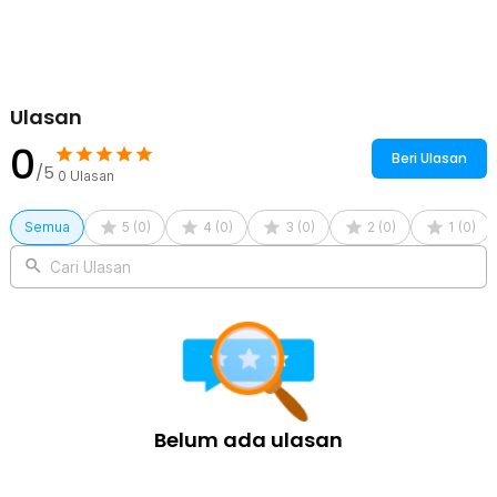
Ulasan
0
Beri Ulasan
/5
0
Ulasan
Semua
5
(
0
)
4
(
0
)
3
(
0
)
2
(
0
)
1
(
0
)
Cari Ulasan
Belum ada ulasan