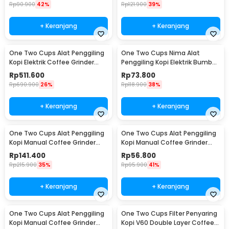
Rp
90.900
42%
Rp
121.900
39%
+ Keranjang
+ Keranjang
One Two Cups Alat Penggiling
One Two Cups Nima Alat
Kopi Elektrik Coffee Grinder
Penggiling Kopi Elektrik Bumbu
Adjustable - 600N
Coffee Grinder - NM-8300
Rp
511.600
Rp
73.800
Rp
690.900
26%
Rp
118.900
38%
+ Keranjang
+ Keranjang
One Two Cups Alat Penggiling
One Two Cups Alat Penggiling
Kopi Manual Coffee Grinder
Kopi Manual Coffee Grinder
Wood 30g - CW85532
160ml - CF012
Rp
141.400
Rp
56.800
Rp
215.900
35%
Rp
95.900
41%
+ Keranjang
+ Keranjang
One Two Cups Alat Penggiling
One Two Cups Filter Penyaring
Kopi Manual Coffee Grinder
Kopi V60 Double Layer Coffee