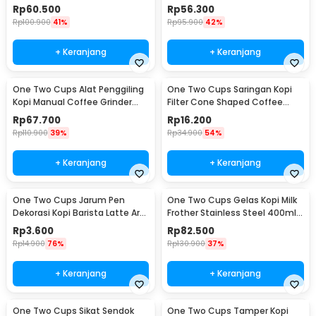
Adjustable - RHNHA0176
Filter - FS-40S
Rp
60.500
Rp
56.300
Rp
100.900
41%
Rp
95.900
42%
+ Keranjang
+ Keranjang
One Two Cups Alat Penggiling
One Two Cups Saringan Kopi
Kopi Manual Coffee Grinder
Filter Cone Shaped Coffee
Adjustable - CF4146
Dripper 1 PCS - K741
Rp
67.700
Rp
16.200
Rp
110.900
39%
Rp
34.900
54%
+ Keranjang
+ Keranjang
One Two Cups Jarum Pen
One Two Cups Gelas Kopi Milk
Dekorasi Kopi Barista Latte Art
Frother Stainless Steel 400ml -
Needle 13cm - F3F27
WZ0011
Rp
3.600
Rp
82.500
Rp
14.900
76%
Rp
130.900
37%
+ Keranjang
+ Keranjang
One Two Cups Sikat Sendok
One Two Cups Tamper Kopi