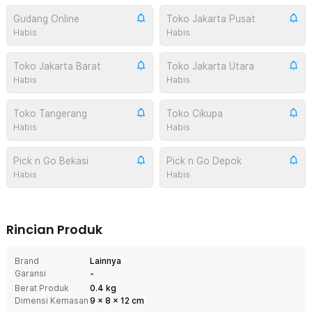
Gudang Online
Toko Jakarta Pusat
Habis
Habis
Toko Jakarta Barat
Toko Jakarta Utara
Habis
Habis
Toko Tangerang
Toko Cikupa
Habis
Habis
Pick n Go Bekasi
Pick n Go Depok
Habis
Habis
Rincian Produk
Brand
Lainnya
Garansi
-
Berat Produk
0.4 kg
Dimensi Kemasan
9
x
8
x
12
cm