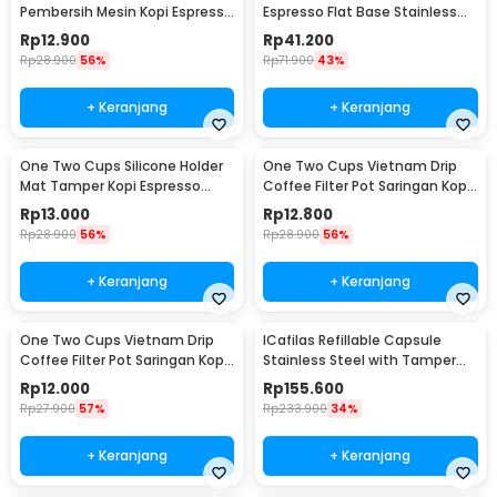
Pembersih Mesin Kopi Espresso
Espresso Flat Base Stainless
2in1 - 8809
Steel 51mm - SS51
Rp
12.900
Rp
41.200
Rp
28.900
56%
Rp
71.900
43%
+ Keranjang
+ Keranjang
One Two Cups Silicone Holder
One Two Cups Vietnam Drip
Mat Tamper Kopi Espresso
Coffee Filter Pot Saringan Kopi
Barista - 0310
124ml 7Q - LC1
Rp
13.000
Rp
12.800
Rp
28.900
56%
Rp
28.900
56%
+ Keranjang
+ Keranjang
One Two Cups Vietnam Drip
ICafilas Refillable Capsule
Coffee Filter Pot Saringan Kopi
Stainless Steel with Tamper
114ml 6Q - LC1
for Nespresso - F456
Rp
12.000
Rp
155.600
Rp
27.900
57%
Rp
233.900
34%
+ Keranjang
+ Keranjang