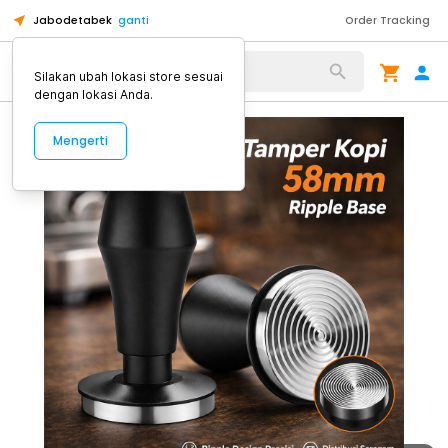
Jabodetabek
ganti
Order Tracking
Alat Kopi
Silakan ubah lokasi store sesuai
dengan lokasi Anda.
Mengerti