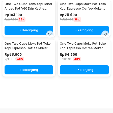
One Two Cups Teko Kopi Leher
One Two Cups Moka Pot Teko
Angsa Pot V60 Drip Kettle
Kopi Espresso Coffee Maker
960ml - RF-15
Stovetop 6 Cup 300ml - Z21
Rp
143.100
Rp
78.900
Rp
217.900
35%
Rp
125.900
38%
+ Keranjang
+ Keranjang
One Two Cups Moka Pot Teko
One Two Cups Moka Pot Teko
Kopi Espresso Coffee Maker
Kopi Espresso Coffee Maker
Stovetop 4 Cup 200ml - Z21
Stovetop 2 Cup 100ml - Z21
Rp
68.000
Rp
64.500
Rp
111.900
40%
Rp
106.900
40%
+ Keranjang
+ Keranjang
Ingatkan Saya