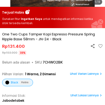
1 / 9
Terjual Habis
Gunakan fitur
Ingatkan Saya
untuk mendapatkan informasi ketika
stok tersedia kembali.
One Two Cups Tamper Kopi Espresso Pressure Spring
Ripple Base 58mm - JN-24
-
Black
Rp
131.400
Rp
193.900
33
%
Belum ada ulasan
•
SKU
7CHWO2BK
Lihat Varian Lainnya
Pilihan Varian:
1
Warna,
2 Dimensi
Black
Habis
Lihat
Lokasi Lainnya
Informasi Stok:
Jabodetabek