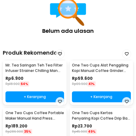
1 x One Two Cups Tamper Kopi Espresso Pressure Spring
Ripple Base - JN-24
1 x Base Cover
Belum ada ulasan
Produk Rekomendasi
Mr. Tea Saringan Teh Tea Filter
One Two Cups Alat Penggiling
Infuser Strainer Chilling Man
Kopi Manual Coffee Grinder
Silicon - MR03
Portable - WFCG9800
Rp
6.900
Rp
59.600
Rp
18.900
64%
Rp
99.900
41%
+ Keranjang
+ Keranjang
One Two Cups Coffee Portable
One Two Cups Kertas
Maker Manual Hand Press
Penyaring Kopi Coffee Drip Bag
Espresso 300ml - T35066
Paper Filter 50PCS - T111
Rp
189.200
Rp
23.700
Rp
286.900
35%
Rp
45.900
49%