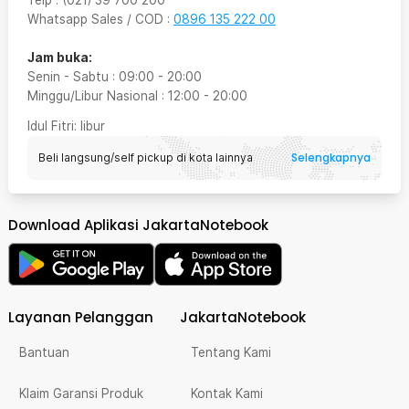
Whatsapp Sales / COD
:
0896 135 222 00
Jam buka:
Senin - Sabtu
:
09:00
-
20:00
Minggu/Libur Nasional
:
12:00
-
20:00
Idul Fitri
: libur
Selengkapnya
Beli langsung/self pickup di kota lainnya
Download Aplikasi JakartaNotebook
Layanan Pelanggan
JakartaNotebook
Bantuan
Tentang Kami
Klaim Garansi Produk
Kontak Kami