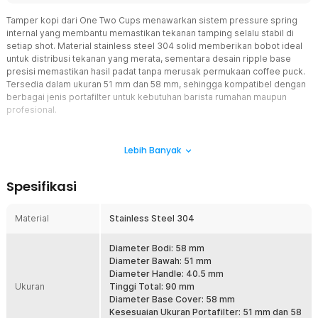
Tamper kopi dari One Two Cups menawarkan sistem pressure spring
internal yang membantu memastikan tekanan tamping selalu stabil di
setiap shot. Material stainless steel 304 solid memberikan bobot ideal
untuk distribusi tekanan yang merata, sementara desain ripple base
presisi memastikan hasil padat tanpa merusak permukaan coffee puck.
Tersedia dalam ukuran 51 mm dan 58 mm, sehingga kompatibel dengan
berbagai jenis portafilter untuk kebutuhan barista rumahan maupun
profesional.
Fitur
Lebih Banyak
Tipe Ripple Base
Tamper kopi espresso dilengkapi mekanisme pressure spring
Spesifikasi
internal yang dirancang untuk membantu menghasilkan tekanan
tamping yang lebih konsisten pada setiap penggunaan. Sistem ini
membantu mengurangi perbedaan tekanan antar shot sehingga
Material
Stainless Steel 304
distribusi kopi menjadi lebih seragam dan hasil ekstraksi lebih
stabil. Fitur auto rebound juga membuat tamper kembali ke posisi
Diameter Bodi: 58 mm
semula setelah ditekan, memberikan kenyamanan dan kontrol yang
Diameter Bawah: 51 mm
lebih baik saat proses tamping.
Diameter Handle: 40.5 mm
Sistem Pressure Spring Konsisten
Ukuran
Tinggi Total: 90 mm
Menggunakan desain ripple base dengan pola bergelombang pada
Diameter Base Cover: 58 mm
bagian bawah yang membantu mendistribusikan tekanan ke seluruh
Kesesuaian Ukuran Portafilter: 51 mm dan 58