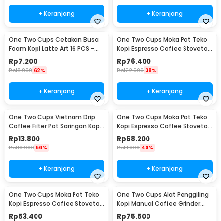
+ Keranjang
+ Keranjang
One Two Cups Cetakan Busa
One Two Cups Moka Pot Teko
Foam Kopi Latte Art 16 PCS -
Kopi Espresso Coffee Stovetop
JJYE01
6 Cup 300ml - Z20
Rp
7.200
Rp
76.400
Rp
18.900
62%
Rp
122.900
38%
+ Keranjang
+ Keranjang
One Two Cups Vietnam Drip
One Two Cups Moka Pot Teko
Coffee Filter Pot Saringan Kopi
Kopi Espresso Coffee Stovetop
180ml 8Q - LC1
4 Cup 200ml - Z20
Rp
13.800
Rp
68.200
Rp
30.900
56%
Rp
111.900
40%
+ Keranjang
+ Keranjang
One Two Cups Moka Pot Teko
One Two Cups Alat Penggiling
Kopi Espresso Coffee Stovetop
Kopi Manual Coffee Grinder
2 Cup 100ml - Z20
Wood - 16290
Rp
53.400
Rp
75.500