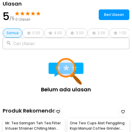
Ulasan
5
Beri Ulasan
/5
0
Ulasan
Semua
5
(
0
)
4
(
0
)
3
(
0
)
2
(
0
)
1
(
0
)
Cari Ulasan
Belum ada ulasan
Produk Rekomendasi
Mr. Tea Saringan Teh Tea Filter
One Two Cups Alat Penggiling
Infuser Strainer Chilling Man
Kopi Manual Coffee Grinder