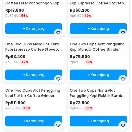
Coffee Filter Pot Saringan Kopi
Kopi Espresso Coffee Stovetop
180ml 8Q - LC1
4 Cup 200ml - Z20
Rp
13.800
Rp
68.200
Rp
30.900
56%
Rp
111.900
40%
+ Keranjang
+ Keranjang
One Two Cups Moka Pot Teko
One Two Cups Alat Penggiling
Kopi Espresso Coffee Stovetop
Kopi Manual Coffee Grinder
2 Cup 100ml - Z20
Wood - 16290
Rp
53.400
Rp
75.500
Rp
90.900
42%
Rp
121.900
39%
+ Keranjang
+ Keranjang
One Two Cups Alat Penggiling
One Two Cups Nima Alat
Kopi Elektrik Coffee Grinder
Penggiling Kopi Elektrik Bumbu
Adjustable - 600N
Coffee Grinder - NM-8300
Rp
511.600
Rp
73.800
Rp
690.900
26%
Rp
118.900
38%
+ Keranjang
+ Keranjang