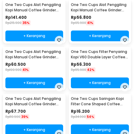
One Two Cups Alat Penggiling
One Two Cups Alat Penggiling
Kopi Manual Coffee Grinder
Kopi Manual Coffee Grinder
Wood 30g - CW85532
160ml - CF012
Rp
141.400
Rp
56.800
Rp
215.900
35%
Rp
95.900
41%
+ Keranjang
+ Keranjang
One Two Cups Alat Penggiling
One Two Cups Filter Penyaring
Kopi Manual Coffee Grinder
Kopi V60 Double Layer Coffee
Adjustable - RHNHA0176
Filter - FS-40S
Rp
60.500
Rp
56.300
Rp
100.900
41%
Rp
95.900
42%
+ Keranjang
+ Keranjang
One Two Cups Alat Penggiling
One Two Cups Saringan Kopi
Kopi Manual Coffee Grinder
Filter Cone Shaped Coffee
Adjustable - CF4146
Dripper 1 PCS - K741
Rp
67.700
Rp
16.200
Rp
110.900
39%
Rp
34.900
54%
+ Keranjang
+ Keranjang