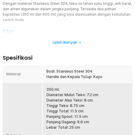
Dengan material Stainless Steel 304, teko ini tahan suhu tinggi, anti karat,
dan aman digunakan dalam jangka panjang. Tersedia dua pilihan
kapasitas (350 ml dan 600 ml) yang bisa disesuaikan dengan kebutuhan
seduh Anda.
Fitur
Spout Leher Angsa Presisi
Lebih Banyak
Desain leher angsa memungkinkan aliran air lebih stabil dan
terkontrol saat proses pouring. Hal ini sangat penting untuk metode
Spesifikasi
manual brew seperti V60 atau Kalita agar ekstraksi kopi merata.
Dengan kontrol yang baik, Anda bisa menghasilkan cita rasa kopi
yang lebih kaya dan seimbang seperti racikan barista profesional.
Bodi: Stainless Steel 304
Material
Handle dan Kepala Tutup: Kayu
Material Stainless Steel 304 Premium
Menggunakan stainless steel 304 yang tahan terhadap suhu tinggi
dan tidak mudah berkarat. Material ini aman untuk air panas dan
350 ml:
tidak memengaruhi rasa kopi. Cocok digunakan untuk jangka
Diameter Mulut Teko: 7.2 cm
panjang tanpa khawatir korosi atau perubahan warna.
Diameter Alas Teko: 8 cm
Tinggi Teko: 8.75 cm
Handle dan Knop Kayu Ergonomis
Tinggi Total: 11.5 cm
Bagian pegangan dan kepala tutup menggunakan material kayu
Panjang Spout: 11.5 cm
yang memberikan isolasi panas alami. Tangan tetap nyaman saat
Panjang Gagang: 9.6 cm
menuang air panas tanpa risiko panas berlebih. Selain fungsional,
Lebar Total: 25 cm
detail kayu ini juga menambah kesan estetik dan premium.