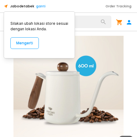
Jabodetabek
ganti
Order Tracking
Alat Kopi
Silakan ubah lokasi store sesuai
dengan lokasi Anda.
Mengerti