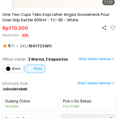
1 / 10
One Two Cups Teko Kopi Leher Angsa Gooseneck Pour
Over Drip Kettle 600ml - TC-36
-
White
Rp
170.200
Rp
252.900
33
%
•
SKU
RHHT03WH
5
(
1
)
Lihat Varian Lainnya
Pilihan Varian:
2
Warna,
2 Kapasitas
Black
White
Lihat
1
Lokasi Lainnya
Informasi Stok:
Jabodetabek
Gudang Online
Pick n Go Bekasi
Tersedia
Pre-Order