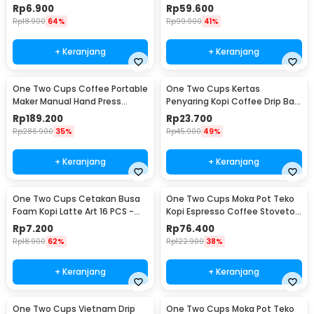
Silicon - MR03
Portable - WFCG9800
Rp
6.900
Rp
59.600
Rp
18.900
64%
Rp
99.900
41%
+ Keranjang
+ Keranjang
One Two Cups Coffee Portable
One Two Cups Kertas
Maker Manual Hand Press
Penyaring Kopi Coffee Drip Bag
Espresso 300ml - T35066
Paper Filter 50PCS - T111
Rp
189.200
Rp
23.700
Rp
286.900
35%
Rp
45.900
49%
+ Keranjang
+ Keranjang
One Two Cups Cetakan Busa
One Two Cups Moka Pot Teko
Foam Kopi Latte Art 16 PCS -
Kopi Espresso Coffee Stovetop
JJYE01
6 Cup 300ml - Z20
Rp
7.200
Rp
76.400
Rp
18.900
62%
Rp
122.900
38%
+ Keranjang
+ Keranjang
One Two Cups Vietnam Drip
One Two Cups Moka Pot Teko