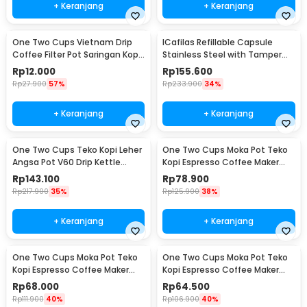
+ Keranjang
+ Keranjang
One Two Cups Vietnam Drip
ICafilas Refillable Capsule
Coffee Filter Pot Saringan Kopi
Stainless Steel with Tamper
114ml 6Q - LC1
for Nespresso - F456
Rp
12.000
Rp
155.600
Rp
27.900
57%
Rp
233.900
34%
+ Keranjang
+ Keranjang
One Two Cups Teko Kopi Leher
One Two Cups Moka Pot Teko
Angsa Pot V60 Drip Kettle
Kopi Espresso Coffee Maker
960ml - RF-15
Stovetop 6 Cup 300ml - Z21
Rp
143.100
Rp
78.900
Rp
217.900
35%
Rp
125.900
38%
+ Keranjang
+ Keranjang
One Two Cups Moka Pot Teko
One Two Cups Moka Pot Teko
Kopi Espresso Coffee Maker
Kopi Espresso Coffee Maker
Stovetop 4 Cup 200ml - Z21
Stovetop 2 Cup 100ml - Z21
Rp
68.000
Rp
64.500
Rp
111.900
40%
Rp
106.900
40%