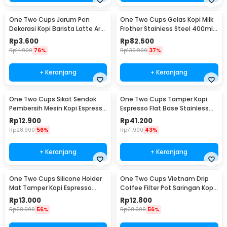
One Two Cups Jarum Pen
One Two Cups Gelas Kopi Milk
Dekorasi Kopi Barista Latte Art
Frother Stainless Steel 400ml -
Needle 13cm - F3F27
WZ0011
Rp
3.600
Rp
82.500
Rp
14.900
76%
Rp
130.900
37%
+ Keranjang
+ Keranjang
One Two Cups Sikat Sendok
One Two Cups Tamper Kopi
Pembersih Mesin Kopi Espresso
Espresso Flat Base Stainless
2in1 - 8809
Steel 51mm - SS51
Rp
12.900
Rp
41.200
Rp
28.900
56%
Rp
71.900
43%
+ Keranjang
+ Keranjang
One Two Cups Silicone Holder
One Two Cups Vietnam Drip
Mat Tamper Kopi Espresso
Coffee Filter Pot Saringan Kopi
Barista - 0310
124ml 7Q - LC1
Rp
13.000
Rp
12.800
Rp
28.900
56%
Rp
28.900
56%