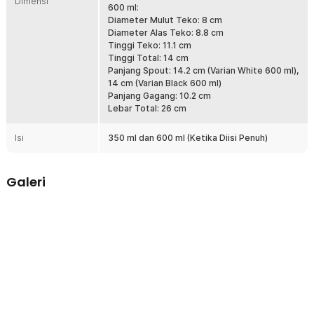
Dimensi
600 ml:
Kapasitas Ideal untuk Manual Brew
Diameter Mulut Teko: 8 cm
Tersedia dalam dua pilihan kapasitas: 350 ml untuk seduhan
Diameter Alas Teko: 8.8 cm
personal dan 600 ml untuk 2-3 cangkir kopi. Ukuran ini ideal untuk
Tinggi Teko: 11.1 cm
penggunaan rumahan maupun coffee corner kecil. Tidak terlalu
Tinggi Total: 14 cm
besar sehingga mudah dikontrol saat menuang.
Panjang Spout: 14.2 cm (Varian White 600 ml),
Desain Minimalis dan Modern
14 cm (Varian Black 600 ml)
Tampilan stainless steel dengan kombinasi kayu memberikan
Panjang Gagang: 10.2 cm
kesan elegan dan profesional. Cocok digunakan di rumah, kantor,
Lebar Total: 26 cm
maupun coffee shop kecil. Desainnya juga Instagramable untuk
kebutuhan konten kopi Anda.
Isi
350 ml dan 600 ml (Ketika Diisi Penuh)
Kelengkapan Produk
Galeri
Rincian yang Anda dapatkan untuk pembelian produk ini:
1 x One Two Cups Teko Kopi Leher Angsa Gooseneck Pour Over
Drip Kettle - TC-36