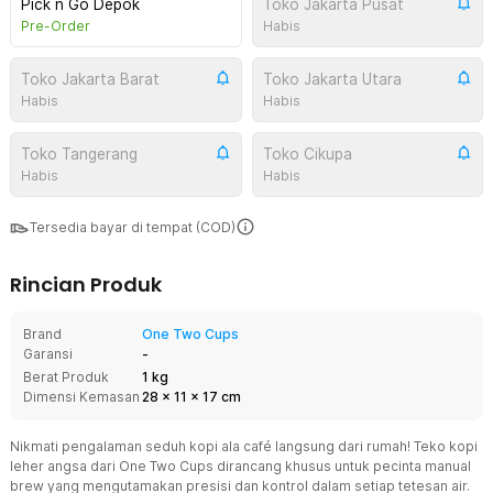
Pick n Go Depok
Toko Jakarta Pusat
Pre-Order
Habis
Toko Jakarta Barat
Toko Jakarta Utara
Habis
Habis
Toko Tangerang
Toko Cikupa
Habis
Habis
Tersedia bayar di tempat (COD)
Rincian Produk
Brand
One Two Cups
Garansi
-
Berat Produk
1 kg
Dimensi Kemasan
28
x
11
x
17
cm
Nikmati pengalaman seduh kopi ala café langsung dari rumah! Teko kopi
leher angsa dari One Two Cups dirancang khusus untuk pecinta manual
brew yang mengutamakan presisi dan kontrol dalam setiap tetesan air.