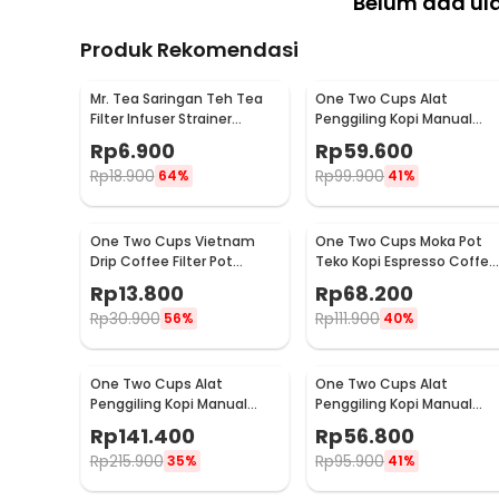
Belum ada ul
Produk Rekomendasi
Mr. Tea Saringan Teh Tea
One Two Cups Alat
Filter Infuser Strainer
Penggiling Kopi Manual
Chilling Man Silicon - MR03
Coffee Grinder Portable -
Rp
6.900
Rp
59.600
WFCG9800
Rp
18.900
Rp
99.900
64%
41%
One Two Cups Vietnam
One Two Cups Moka Pot
Drip Coffee Filter Pot
Teko Kopi Espresso Coffee
Saringan Kopi 180ml 8Q -
Stovetop 4 Cup 200ml -
Rp
13.800
Rp
68.200
LC1
Z20
Rp
30.900
Rp
111.900
56%
40%
One Two Cups Alat
One Two Cups Alat
Penggiling Kopi Manual
Penggiling Kopi Manual
Coffee Grinder Wood 30g -
Coffee Grinder 160ml -
Rp
141.400
Rp
56.800
CW85532
CF012
Rp
215.900
Rp
95.900
35%
41%