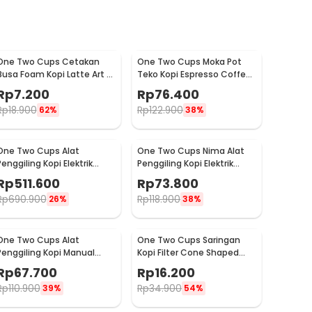
One Two Cups Cetakan
One Two Cups Moka Pot
Busa Foam Kopi Latte Art 16
Teko Kopi Espresso Coffee
PCS - JJYE01
Stovetop 6 Cup 300ml -
Rp
7.200
Rp
76.400
Z20
Rp
18.900
Rp
122.900
62%
38%
One Two Cups Alat
One Two Cups Nima Alat
Penggiling Kopi Elektrik
Penggiling Kopi Elektrik
Coffee Grinder Adjustable
Bumbu Coffee Grinder -
Rp
511.600
Rp
73.800
- 600N
NM-8300
Rp
690.900
Rp
118.900
26%
38%
One Two Cups Alat
One Two Cups Saringan
Penggiling Kopi Manual
Kopi Filter Cone Shaped
Coffee Grinder Adjustable
Coffee Dripper 1 PCS - K741
Rp
67.700
Rp
16.200
- CF4146
Rp
110.900
Rp
34.900
39%
54%