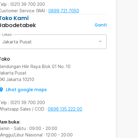
Telp : (021) 39 700 200
Customer Service (WA) :
0899 721 7050
Toko Kami
Jabodetabek
Ganti
Lokasi
Jakarta Pusat
Toko
Bendungan Hilir Raya Blok G1 No. 10
Jakarta Pusat
DKI Jakarta
10210
Lihat google maps
Telp
:
(021) 39 700 200
Whatsapp Sales / COD
:
0896 135 222 00
Jam buka:
Senin - Sabtu
:
09:00
-
20:00
Minggu/Libur Nasional
:
12:00
-
20:00