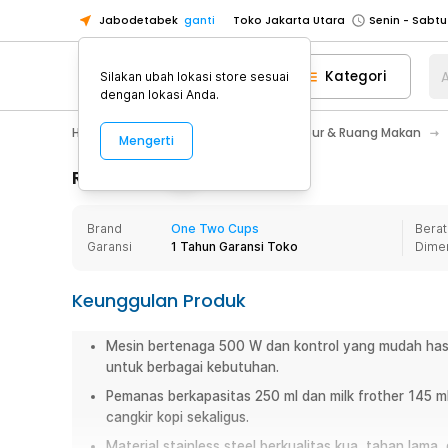
Jabodetabek
ganti
Toko Jakarta Utara
Toko Tangerang
Kategori
A
Silakan ubah lokasi store sesuai
Toko Cikupa
dengan lokasi Anda.
Pick n Go Jakarta Barat
Senin - J
Home Appliance
Perlengkapan Dapur & Ruang Makan
Mengerti
Pick n Go Bekasi
Senin - Jumat (08
Pick n Go Depok
Senin - Jumat (08
Rincian Produk
Toko Jakarta Pusat
Senin - Sabtu
Brand
One Two Cups
Berat
Toko Jakarta Barat
Senin - Sabtu
Garansi
1 Tahun Garansi Toko
Dime
Toko Jakarta Utara
Toko Tangerang
Keunggulan Produk
Toko Cikupa
Mesin bertenaga 500 W dan kontrol yang mudah hasi
Pick n Go Jakarta Barat
Senin - J
untuk berbagai kebutuhan.
Pick n Go Bekasi
Senin - Jumat (08
Pemanas berkapasitas 250 ml dan milk frother 145 ml
Pick n Go Depok
Senin - Jumat (08
cangkir kopi sekaligus.
Material stainless steel berkualitas kua, tahan la