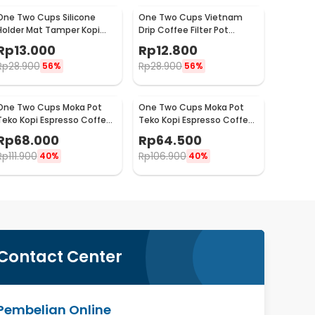
One Two Cups Silicone
One Two Cups Vietnam
Holder Mat Tamper Kopi
Drip Coffee Filter Pot
Espresso Barista - 0310
Saringan Kopi 124ml 7Q -
Rp
13.000
Rp
12.800
LC1
Rp
28.900
Rp
28.900
56%
56%
One Two Cups Moka Pot
One Two Cups Moka Pot
Teko Kopi Espresso Coffee
Teko Kopi Espresso Coffee
Maker Stovetop 4 Cup
Maker Stovetop 2 Cup
Rp
68.000
Rp
64.500
200ml - Z21
100ml - Z21
Rp
111.900
Rp
106.900
40%
40%
Contact Center
Pembelian Online