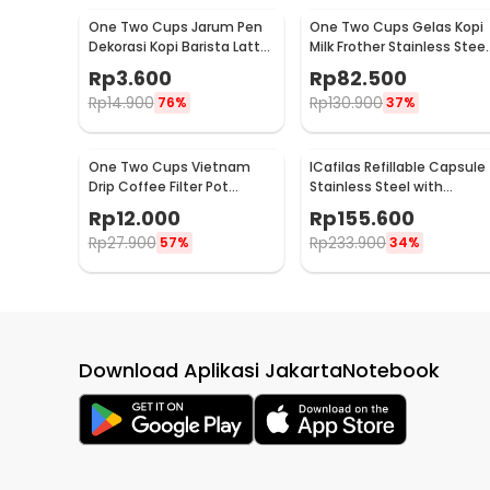
One Two Cups Jarum Pen
One Two Cups Gelas Kopi
Dekorasi Kopi Barista Latte
Milk Frother Stainless Steel
Art Needle 13cm - F3F27
400ml - WZ0011
Rp
3.600
Rp
82.500
Rp
14.900
Rp
130.900
76%
37%
One Two Cups Vietnam
ICafilas Refillable Capsule
Drip Coffee Filter Pot
Stainless Steel with
Saringan Kopi 114ml 6Q -
Tamper for Nespresso -
Rp
12.000
Rp
155.600
LC1
F456
Rp
27.900
Rp
233.900
57%
34%
Download Aplikasi JakartaNotebook