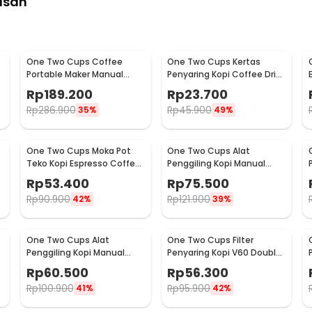
asan
One Two Cups Coffee
One Two Cups Kertas
Portable Maker Manual
Penyaring Kopi Coffee Drip
Hand Press Espresso 300ml
Bag Paper Filter 50PCS -
Rp
189.200
Rp
23.700
- T35066
T111
Rp
286.900
Rp
45.900
35%
49%
One Two Cups Moka Pot
One Two Cups Alat
Teko Kopi Espresso Coffee
Penggiling Kopi Manual
Stovetop 2 Cup 100ml -
Coffee Grinder Wood -
Rp
53.400
Rp
75.500
Z20
16290
Rp
90.900
Rp
121.900
42%
39%
One Two Cups Alat
One Two Cups Filter
Penggiling Kopi Manual
Penyaring Kopi V60 Double
Coffee Grinder Adjustable
Layer Coffee Filter - FS-40S
Rp
60.500
Rp
56.300
- RHNHA0176
Rp
100.900
Rp
95.900
41%
42%