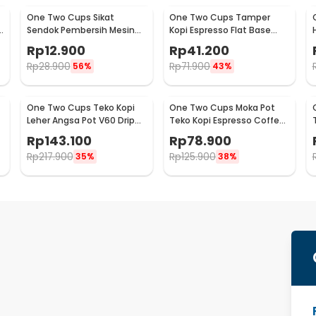
One Two Cups Sikat
One Two Cups Tamper
Sendok Pembersih Mesin
Kopi Espresso Flat Base
Kopi Espresso 2in1 - 8809
Stainless Steel 51mm -
Rp
12.900
Rp
41.200
SS51
Rp
28.900
Rp
71.900
56%
43%
One Two Cups Teko Kopi
One Two Cups Moka Pot
Leher Angsa Pot V60 Drip
Teko Kopi Espresso Coffee
Kettle 960ml - RF-15
Maker Stovetop 6 Cup
Rp
143.100
Rp
78.900
300ml - Z21
Rp
217.900
Rp
125.900
35%
38%