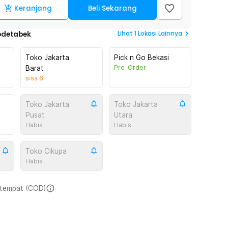
Keranjang
Beli Sekarang
Lihat
1
Lokasi Lainnya
odetabek
Toko Jakarta
Pick n Go Bekasi
Pre-Order
Barat
sisa
6
Toko Jakarta
Toko Jakarta
Pusat
Utara
Habis
Habis
Toko Cikupa
Habis
i tempat (COD)