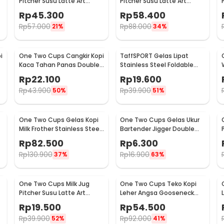
Pitcher Susu Latte Art
Pitcher Susu Latte Art
Espresso Stainless Steel
Espresso Stainless Steel
Rp
45.300
Rp
58.400
600ml - J068
900ml - J068
Rp
57.000
Rp
88.000
21%
34%
i
One Two Cups Cangkir Kopi
TaffSPORT Gelas Lipat
Kaca Tahan Panas Double
Stainless Steel Foldable
Wall Cup 180ml - DOME240
Cup Carabiner 240ml -
Rp
22.100
Rp
19.600
F180
Rp
43.900
Rp
39.900
50%
51%
One Two Cups Gelas Kopi
One Two Cups Gelas Ukur
Milk Frother Stainless Steel
Bartender Jigger Double
400ml - WZ0011
Shot 15ml and 30ml - LE2
Rp
82.500
Rp
6.300
Rp
130.900
Rp
16.900
37%
63%
One Two Cups Milk Jug
One Two Cups Teko Kopi
Pitcher Susu Latte Art
Leher Angsa Gooseneck
Espresso Stainless Steel
Pour Over Drip Kettle 250ml
Rp
19.500
Rp
54.500
5oz - S06HG
- AA049
Rp
39.900
Rp
92.000
52%
41%