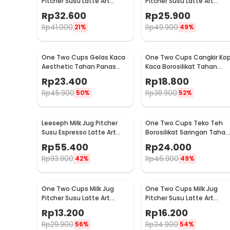
Pitcher Susu Latte Art
Pitcher Susu Latte Art
Espresso Stainless Steel
Espresso Stainless Steel
Rp
32.600
Rp
25.900
350ml - J068
150ml - J068
Rp
41.000
Rp
49.900
21%
49%
One Two Cups Gelas Kaca
One Two Cups Cangkir Kop
Aesthetic Tahan Panas
Kaca Borosilikat Tahan
Double Wall Glass 433ml -
Panas Double Wall Cup
Rp
23.400
Rp
18.800
PLY1704
160ml
Rp
45.900
Rp
38.900
50%
52%
Leeseph Milk Jug Pitcher
One Two Cups Teko Teh
Susu Espresso Latte Art
Borosilikat Saringan Tahan
Stainless Steel 600ml - L-
Panas Teapot 500ml - TP-
Rp
55.400
Rp
24.000
2016
757
Rp
93.900
Rp
46.900
42%
49%
One Two Cups Milk Jug
One Two Cups Milk Jug
Pitcher Susu Latte Art
Pitcher Susu Latte Art
Espresso Stainless Steel
Espresso Stainless Steel
Rp
13.200
Rp
16.200
1.5oz - S06HG
3oz - S06HG
Rp
29.900
Rp
34.900
56%
54%