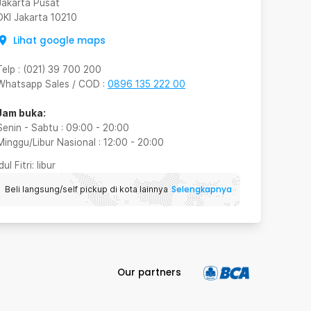
Jakarta Pusat
DKI Jakarta
10210
Lihat google maps
Telp
:
(021) 39 700 200
Whatsapp Sales / COD
:
0896 135 222 00
Jam buka:
Senin - Sabtu
:
09:00
-
20:00
Minggu/Libur Nasional
:
12:00
-
20:00
Idul Fitri
: libur
Selengkapnya
Beli langsung/self pickup di kota lainnya
Our partners