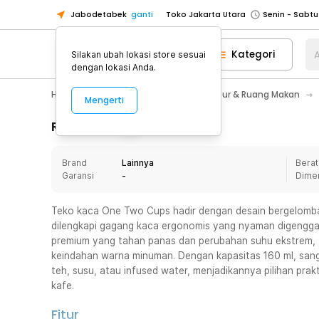
Jabodetabek
ganti
Toko Jakarta Utara
Toko Tangerang
Kategori
A
Silakan ubah lokasi store sesuai
Toko Cikupa
dengan lokasi Anda.
Pick n Go Jakarta Barat
Senin - J
Home Appliance
Perlengkapan Dapur & Ruang Makan
Mengerti
Pick n Go Bekasi
Senin - Jumat (08
Pick n Go Depok
Senin - Jumat (08
Rincian Produk
Toko Jakarta Pusat
Senin - Sabtu
Brand
Lainnya
Berat
Toko Jakarta Barat
Senin - Sabtu
Garansi
-
Dime
Toko Jakarta Utara
Toko Tangerang
Teko kaca One Two Cups hadir dengan desain bergelomban
dilengkapi gagang kaca ergonomis yang nyaman digenggam.
Toko Cikupa
premium yang tahan panas dan perubahan suhu ekstrem, t
Pick n Go Jakarta Barat
Senin - J
keindahan warna minuman. Dengan kapasitas 160 ml, sangat
teh, susu, atau infused water, menjadikannya pilihan prak
Pick n Go Bekasi
Senin - Jumat (08
kafe.
Pick n Go Depok
Senin - Jumat (08
Fitur