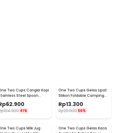
One Two Cups Cangkir Kopi
One Two Cups Gelas Lipat
Stainless Steel Spoon
Silikon Foldable Camping
Saucer Cup 120ml - 201
with Strap 200ml - F120
Rp
62.900
Rp
13.300
Rp
104.900
Rp
29.900
41%
56%
One Two Cups Milk Jug
One Two Cups Gelas Kaca