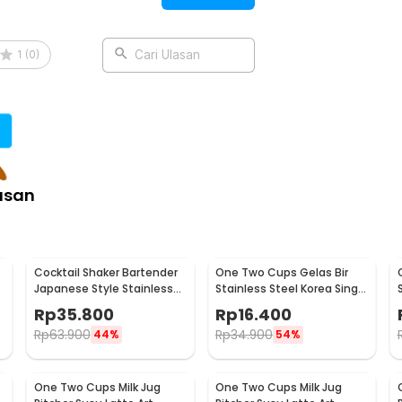
mulai dari kopi, teh, susu hangat, hingga
n kafe sebagai alat saji yang fungsional
1
(
0
)
Cari Ulasan
 minuman harian Anda.
:
Tahan Panas Coffee 160ml - YD6
asan
Cocktail Shaker Bartender
One Two Cups Gelas Bir
Japanese Style Stainless
Stainless Steel Korea Single
Steel 200ml
Wall Glass 180ml - J070
Rp
35.800
Rp
16.400
Rp
63.900
Rp
34.900
44%
54%
One Two Cups Milk Jug
One Two Cups Milk Jug