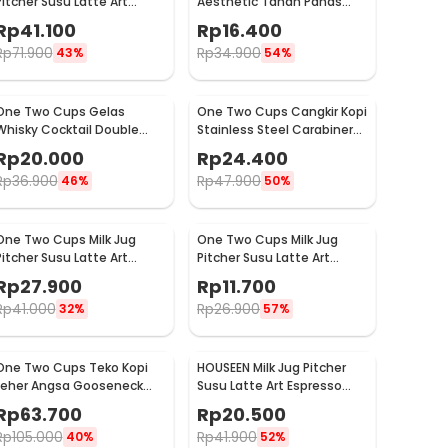
Pitcher Susu Latte Art
Aesthetic Tahan Panas
Espresso Stainless Steel
Double Wall Glass 250ml -
Rp
41.100
Rp
16.400
350ml - 10084
PLY1704
Rp
71.900
Rp
34.900
43%
54%
One Two Cups Gelas
One Two Cups Cangkir Kopi
Whisky Cocktail Double
Stainless Steel Carabiner
Wall Skull Rock Glass 150ml
Camping Cup 220ml - C125
Rp
20.000
Rp
24.400
- SG-02
Rp
36.900
Rp
47.900
46%
50%
One Two Cups Milk Jug
One Two Cups Milk Jug
Pitcher Susu Latte Art
Pitcher Susu Latte Art
Espresso Stainless Steel
Espresso Stainless Steel
Rp
27.900
Rp
11.700
200ml - J068
1oz - S06HG
Rp
41.000
Rp
26.900
32%
57%
One Two Cups Teko Kopi
HOUSEEN Milk Jug Pitcher
Leher Angsa Gooseneck
Susu Latte Art Espresso
Pour Over Drip Kettle 350ml
Stainless Steel 55ml -
Rp
63.700
Rp
20.500
- AA049
DL060
Rp
105.000
Rp
41.900
40%
52%