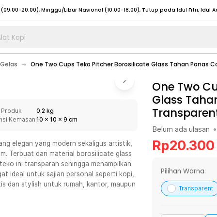
lat Kopi
umat (07:00 - 20:00), Sabtu - Minggu (08:00 - 20:00), Tutup pada Idul Fitri
Sele
Gelas
One Two Cups Teko Pitcher Borosilicate Glass Tahan Panas C
:00 - 20:00), Sabtu - Minggu/ Libur Nasional (08:00 - 17:00)
Selengkapnya
:00 - 20:00), Sabtu - Minggu/ Libur Nasional (08:00 - 17:00)
One Two Cup
Selengkapnya
Glass Taha
 (09:00-20:00), Minggu/Libur Nasional (12:00-20:00), Tutup pada Idul Fitri
Sele
Transparen
 Produk
0.2 kg
 (09:00-20:00), Minggu/Libur Nasional (12:00-20:00), Tutup pada Idul Fitri
Sele
nsi Kemasan
10
x
10
x
9
cm
Belum ada ulasan
•
Rp
20.300
g elegan yang modern sekaligus artistik,
 Terbuat dari material borosilicate glass
eko ini transparan sehingga menampilkan
umat (07:00 - 20:00), Sabtu - Minggu (08:00 - 20:00), Tutup pada Idul Fitri
Sele
Pilihan Warna:
 ideal untuk sajian personal seperti kopi,
tis dan stylish untuk rumah, kantor, maupun
:00 - 20:00), Sabtu - Minggu/ Libur Nasional (08:00 - 17:00)
Selengkapnya
Transparent
:00 - 20:00), Sabtu - Minggu/ Libur Nasional (08:00 - 17:00)
Selengkapnya