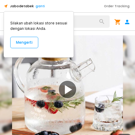
Jabodetabek
ganti
Order Tracking
Alat Kopi
Silakan ubah lokasi store sesuai
dengan lokasi Anda.
Mengerti