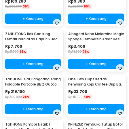
Rp
189.200
Rp
9.300
Rp
286.900
35%
Rp
22.900
60%
+ Keranjang
+ Keranjang
ZANLUTONG Rak Gantung
Aihogard Nano Melamine Magic
Lemari Peralatan Dapur 6 Hook
Sponge Pembersih Karat Besi -
Besi - 2137
CW62
Rp
7.700
Rp
3.400
Rp
21.900
65%
Rp
13.900
76%
+ Keranjang
+ Keranjang
TaffHOME Alat Panggang Arang
One Two Cups Kertas
Foldable Portable BBQ Outdoor
Penyaring Kopi Coffee Drip Bag
Grill Stove - HWSK77
Paper Filter 50PCS - T111
Rp
219.100
Rp
23.700
Rp
300.900
28%
Rp
45.900
49%
+ Keranjang
+ Keranjang
TaffHOME Kompor Listrik 1
KNIFEZER Pembuka Tutup Botol