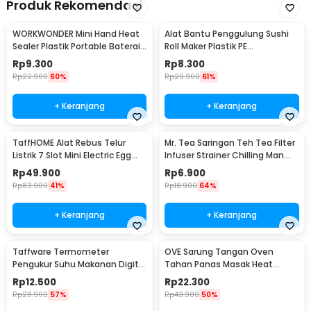
Produk Rekomendasi
WORKWONDER Mini Hand Heat
Alat Bantu Penggulung Sushi
Sealer Plastik Portable Baterai
Roll Maker Plastik PE
AA - LX2000A
22x20.5x0.1cm - E1119
Rp
9.300
Rp
8.300
Rp
22.900
60%
Rp
20.900
61%
+ Keranjang
+ Keranjang
TaffHOME Alat Rebus Telur
Mr. Tea Saringan Teh Tea Filter
Listrik 7 Slot Mini Electric Egg
Infuser Strainer Chilling Man
Cooker 350W - YS-203
Silicon - MR03
Rp
49.900
Rp
6.900
Rp
83.900
41%
Rp
18.900
64%
+ Keranjang
+ Keranjang
Taffware Termometer
OVE Sarung Tangan Oven
Pengukur Suhu Makanan Digital
Tahan Panas Masak Heat
Daging Kopi Susu - TP101
Resistant Gloves - 540F
Rp
12.500
Rp
22.300
Rp
28.900
57%
Rp
43.900
50%