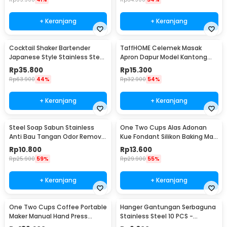
+ Keranjang
+ Keranjang
Cocktail Shaker Bartender
TaffHOME Celemek Masak
Japanese Style Stainless Steel
Apron Dapur Model Kantong
200ml
Pola Spatula - JJ41
Rp
35.800
Rp
15.300
Rp
63.900
44%
Rp
32.900
54%
+ Keranjang
+ Keranjang
Steel Soap Sabun Stainless
One Two Cups Alas Adonan
Anti Bau Tangan Odor Remove
Kue Fondant Silikon Baking Mat
- HW071
Anti Slip - JJ3873
Rp
10.800
Rp
13.600
Rp
25.900
59%
Rp
29.900
55%
+ Keranjang
+ Keranjang
One Two Cups Coffee Portable
Hanger Gantungan Serbaguna
Maker Manual Hand Press
Stainless Steel 10 PCS -
Espresso 300ml - T35066
M127105