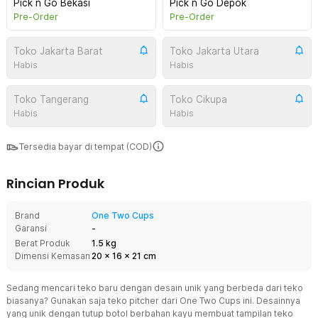
Pick n Go Bekasi
Pick n Go Depok
Pre-Order
Pre-Order
Toko Jakarta Barat
Toko Jakarta Utara
Habis
Habis
Toko Tangerang
Toko Cikupa
Habis
Habis
Tersedia bayar di tempat (COD)
Rincian Produk
Brand
One Two Cups
Garansi
-
Berat Produk
1.5 kg
Dimensi Kemasan
20
x
16
x
21
cm
Sedang mencari teko baru dengan desain unik yang berbeda dari teko
biasanya? Gunakan saja teko pitcher dari One Two Cups ini. Desainnya
yang unik dengan tutup botol berbahan kayu membuat tampilan teko