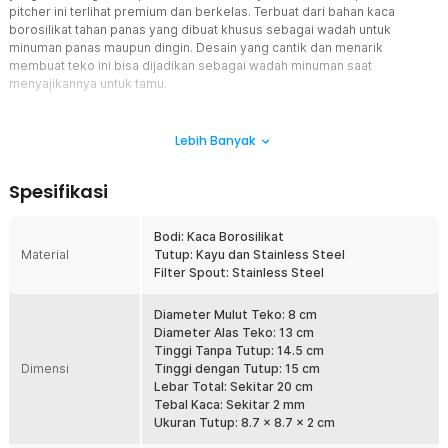
pitcher ini terlihat premium dan berkelas. Terbuat dari bahan kaca
borosilikat tahan panas yang dibuat khusus sebagai wadah untuk
minuman panas maupun dingin. Desain yang cantik dan menarik
membuat teko ini bisa dijadikan sebagai wadah minuman saat
menyajikannya untuk tamu.
Fitur
Lebih Banyak
Teko Unik untuk Sajikan Minuman
Penggunaan kaca borosilikat membuat tampilannya semakin
Spesifikasi
menarik karena Anda dapat melihat isi teko di dalamnya dengan
jelas. Sangat cocok digunakan untuk menjamu tamu yang datang
maupun penggunaan sehari-hari.
Bodi: Kaca Borosilikat
Material
Tutup: Kayu dan Stainless Steel
Kapasitas Isi Besar 1.1 L
Filter Spout: Stainless Steel
Dengan kapasitas 1.1 L, teko pitcher ini mampu menampung air
dalam jumlah banyak sehingga sangat cocok digunakan untuk
menyeduh teh, kopi, atau berbagai minuman lainnya. Kapasitas
Diameter Mulut Teko: 8 cm
yang besar memungkinkan Anda menyajikan minuman ke beberapa
Diameter Alas Teko: 13 cm
gelas sekaligus, sehingga lebih praktis dan efisien, baik saat
Tinggi Tanpa Tutup: 14.5 cm
Dimensi
menjamu tamu, digunakan bersama keluarga, maupun untuk
Tinggi dengan Tutup: 15 cm
kebutuhan sehari-hari di rumah.
Lebar Total: Sekitar 20 cm
Tebal Kaca: Sekitar 2 mm
Tahan Panas dan Dingin
Ukuran Tutup: 8.7 x 8.7 x 2 cm
Terbuat dari bahan kaca borosilikat tahan panas sehingga tidak