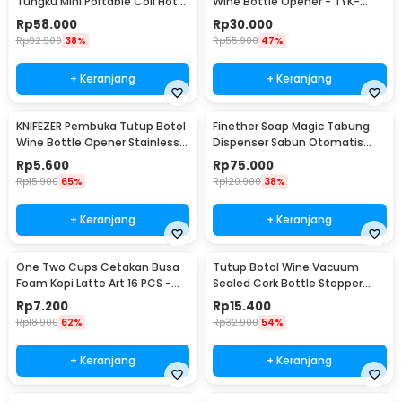
Tungku Mini Portable Coil Hot
Wine Bottle Opener - TYK-
Plate 500W - C1-1000-03
074B
Rp
58.000
Rp
30.000
Rp
92.900
38%
Rp
55.900
47%
+ Keranjang
+ Keranjang
KNIFEZER Pembuka Tutup Botol
Finether Soap Magic Tabung
Wine Bottle Opener Stainless
Dispenser Sabun Otomatis
Steel - WS01
400ml - AD-03
Rp
5.600
Rp
75.000
Rp
15.900
65%
Rp
120.900
38%
+ Keranjang
+ Keranjang
One Two Cups Cetakan Busa
Tutup Botol Wine Vacuum
Foam Kopi Latte Art 16 PCS -
Sealed Cork Bottle Stopper
JJYE01
Stainless Steel - G94529
Rp
7.200
Rp
15.400
Rp
18.900
62%
Rp
32.900
54%
+ Keranjang
+ Keranjang