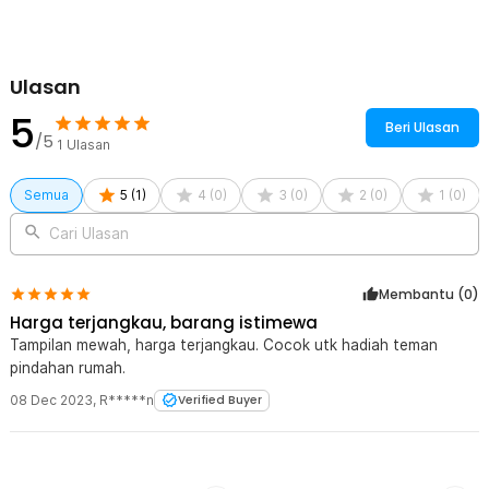
Ulasan
5
Beri Ulasan
/5
1
Ulasan
Semua
5
(
1
)
4
(
0
)
3
(
0
)
2
(
0
)
1
(
0
)
Cari Ulasan
Membantu (
0
)
Harga terjangkau, barang istimewa
Tampilan mewah, harga terjangkau. Cocok utk hadiah teman
pindahan rumah.
08 Dec 2023
,
R*****n
Verified Buyer