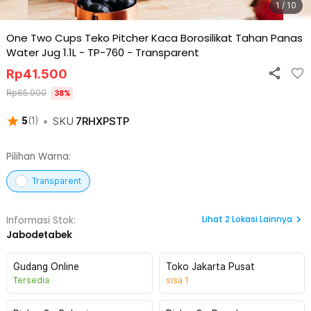
1 / 10
One Two Cups Teko Pitcher Kaca Borosilikat Tahan Panas
Water Jug 1.1L - TP-760
-
Transparent
Rp
41.500
Rp
65.900
38
%
•
SKU
7RHXPSTP
5
(
1
)
Pilihan Warna:
Transparent
Lihat
2
Lokasi Lainnya
Informasi Stok:
Jabodetabek
Gudang Online
Toko Jakarta Pusat
Tersedia
sisa
1