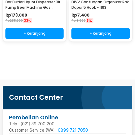
Bar Butler Liquor Dispenser Bir
DIVV Gantungan Organizer Rak
Pump Beer Machine Gas
Dapur 5 Hook - I163
Station 900ml - P-36
Rp
173.000
Rp
7.400
Rp
255.900
33%
Rp
18.900
61%
+ Keranjang
+ Keranjang
Beli Sekarang
Contact Center
Pembelian Online
Telp : (021) 39 700 200
Customer Service (WA) :
0899 721 7050