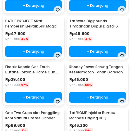
+ Keranjang
+ Keranjang
BATHE PROJECT Sikat
Taffware Digipounds
Pembersih Elektrik 5in1 Magic
Timbangan Dapur Digital 6
Brush Rechargeable - WQ8110
Satuan 1kg 0.1g - i2000
Rp
47.600
Rp
49.800
Rp
80.900
42%
Rp
83.900
41%
+ Keranjang
+ Keranjang
Firetric Kepala Gas Torch
Rhodey Power Sarung Tangan
Butane Portable Flame Gun
Keselamatan Tahan Goresan
Adjustable - 807
Pisau - EN388
Rp
29.400
Rp
15.000
Rp
54.900
47%
Rp
32.900
55%
+ Keranjang
+ Keranjang
One Two Cups Alat Penggiling
TaffHOME Injektor Bumbu
Kopi Manual Coffee Grinder
Marinasi Daging BBQ
Portable - WFCG9800
Seasoning Injector - HC117
Rp
59.600
Rp
16.200
Rp
99.900
41%
Rp
34.900
54%