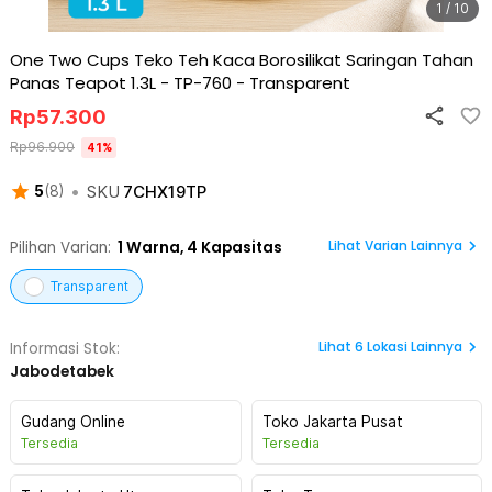
1 / 10
One Two Cups Teko Teh Kaca Borosilikat Saringan Tahan
Panas Teapot 1.3L - TP-760
-
Transparent
Rp
57.300
Rp
96.900
41
%
•
SKU
7CHX19TP
5
(
8
)
Lihat Varian Lainnya
Pilihan Varian:
1
Warna,
4 Kapasitas
Transparent
Lihat
6
Lokasi Lainnya
Informasi Stok:
Jabodetabek
Gudang Online
Toko Jakarta Pusat
Tersedia
Tersedia