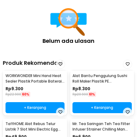
Belum ada ulasan
Produk Rekomendasi
WORKWONDER Mini Hand Heat
Alat Bantu Penggulung Sushi
Sealer Plastik Portable Baterai
Roll Maker Plastik PE
AA - LX2000A
22x20.5x0.1cm - E1119
Rp
9.300
Rp
8.300
Rp
22.900
60%
Rp
20.900
61%
+ Keranjang
+ Keranjang
TaffHOME Alat Rebus Telur
Mr. Tea Saringan Teh Tea Filter
Listrik 7 Slot Mini Electric Egg
Infuser Strainer Chilling Man
Cooker 350W - YS-203
Silicon - MR03
Rp
49.900
Rp
6.900