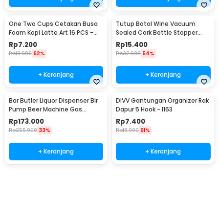
One Two Cups Cetakan Busa
Tutup Botol Wine Vacuum
Foam Kopi Latte Art 16 PCS -
Sealed Cork Bottle Stopper
JJYE01
Stainless Steel - G94529
Rp
7.200
Rp
15.400
Rp
18.900
62%
Rp
32.900
54%
+ Keranjang
+ Keranjang
Bar Butler Liquor Dispenser Bir
DIVV Gantungan Organizer Rak
Pump Beer Machine Gas
Dapur 5 Hook - I163
Station 900ml - P-36
Rp
173.000
Rp
7.400
Rp
255.900
33%
Rp
18.900
61%
+ Keranjang
+ Keranjang
Beli Sekarang