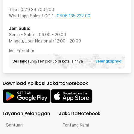
Telp
:
(021) 39 700 200
Whatsapp Sales / COD
:
0896 135 222 00
Jam buka:
Senin - Sabtu
:
09:00
-
20:00
Minggu/Libur Nasional
:
12:00
-
20:00
Idul Fitri
: libur
Selengkapnya
Beli langsung/self pickup di kota lainnya
Download Aplikasi JakartaNotebook
Layanan Pelanggan
JakartaNotebook
Bantuan
Tentang Kami