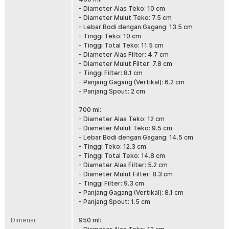
ini memberikan fleksibilitas untuk kebutuhan harian maupun saat
- Diameter Alas Teko: 10 cm
menjamu tamu. Kapasitas besar memungkinkan Anda menyeduh
- Diameter Mulut Teko: 7.5 cm
dalam jumlah banyak tanpa harus bolak-balik mengisi ulang,
- Lebar Bodi dengan Gagang: 13.5 cm
sementara ukuran kecil pas untuk penggunaan personal.
- Tinggi Teko: 10 cm
- Tinggi Total Teko: 11.5 cm
Menyaring dengan Baik
- Diameter Alas Filter: 4.7 cm
Tidak perlu repot menggunakan saringan terpisah. Teko teh ini
- Diameter Mulut Filter: 7.8 cm
sudah dilengkapi saringan stainless steel 304 berkualitas tinggi
- Tinggi Filter: 8.1 cm
yang dirancang khusus untuk menyaring daun teh, rempah, atau
- Panjang Gagang (Vertikal): 6.2 cm
bahan herbal lainnya. Lubang-lubang kecil yang tersebar merata
- Panjang Spout: 2 cm
memastikan hasil seduhan yang bersih tanpa serpihan daun teh
mengganggu, sekaligus menjaga rasa teh tetap murni dan aromatik.
700 ml:
- Diameter Alas Teko: 12 cm
Lengkap dengan Penutup
- Diameter Mulut Teko: 9.5 cm
Tak hanya menahan panas lebih lama agar proses ekstraksi
- Lebar Bodi dengan Gagang: 14.5 cm
maksimal, penutup pada teko ini juga berfungsi sebagai pelindung
- Tinggi Teko: 12.3 cm
agar minuman tidak mudah tercemar debu atau kotoran dari udara
- Tinggi Total Teko: 14.8 cm
sekitar. Fitur ini membuat proses menyeduh jadi lebih higienis dan
- Diameter Alas Filter: 5.2 cm
efisien, terutama saat menyajikan teh untuk keluarga atau tamu.
- Diameter Mulut Filter: 8.3 cm
Material Tahan Suhu Tinggi
- Tinggi Filter: 9.3 cm
Teko ini dibuat dari kaca borosilikat, material unggulan yang dikenal
- Panjang Gagang (Vertikal): 8.1 cm
tahan terhadap perubahan suhu drastis. Anda bisa langsung
- Panjang Spout: 1.5 cm
menuangkan air mendidih ke dalam teko atau memanaskannya di
Dimensi
atas kompor gas dan listrik tanpa khawatir retak. Bahkan, teko ini
950 ml: