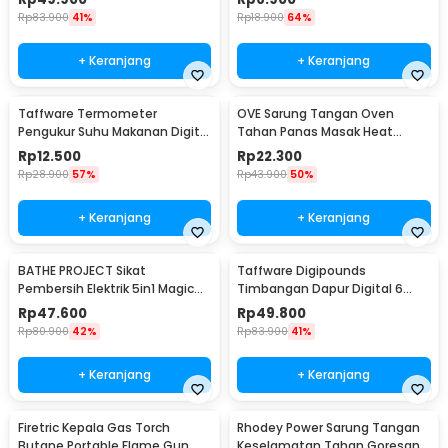
Rp
83.900
41%
Rp
18.900
64%
+ Keranjang
+ Keranjang
Taffware Termometer
OVE Sarung Tangan Oven
Pengukur Suhu Makanan Digital
Tahan Panas Masak Heat
Daging Kopi Susu - TP101
Resistant Gloves - 540F
Rp
12.500
Rp
22.300
Rp
28.900
57%
Rp
43.900
50%
+ Keranjang
+ Keranjang
BATHE PROJECT Sikat
Taffware Digipounds
Pembersih Elektrik 5in1 Magic
Timbangan Dapur Digital 6
Brush Rechargeable - WQ8110
Satuan 1kg 0.1g - i2000
Rp
47.600
Rp
49.800
Rp
80.900
42%
Rp
83.900
41%
+ Keranjang
+ Keranjang
Firetric Kepala Gas Torch
Rhodey Power Sarung Tangan
Butane Portable Flame Gun
Keselamatan Tahan Goresan