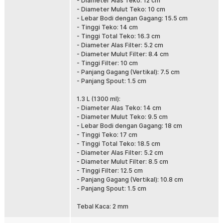
aman digunakan untuk menyimpan minuman dingin di dalam kulkas.
- Diameter Alas Teko: 12 cm
Pastikan teko sudah berisi air sebelum dipanaskan agar daya
- Diameter Mulut Teko: 10 cm
tahannya tetap optimal.
- Lebar Bodi dengan Gagang: 15.5 cm
- Tinggi Teko: 14 cm
Tuang Minuman dengan Baik
- Tinggi Total Teko: 16.3 cm
Dirancang agar nyaman digenggam dan stabil saat dituangkan,
- Diameter Alas Filter: 5.2 cm
gagang teko ini membantu Anda menuang teh dengan kontrol lebih
- Diameter Mulut Filter: 8.4 cm
baik tanpa risiko tumpah. Bagian mulut teko dibuat presisi agar
- Tinggi Filter: 10 cm
aliran minuman tetap halus dan terarah. Ideal untuk penggunaan
- Panjang Gagang (Vertikal): 7.5 cm
sehari-hari yang praktis dan bebas repot.
- Panjang Spout: 1.5 cm
Kelengkapan Produk
1.3 L (1300 ml):
- Diameter Alas Teko: 14 cm
Rincian yang Anda dapatkan untuk pembelian produk ini:
- Diameter Mulut Teko: 9.5 cm
1 x Teko
- Lebar Bodi dengan Gagang: 18 cm
1 x Filter
- Tinggi Teko: 17 cm
1 x Tutup Teko
- Tinggi Total Teko: 18.5 cm
- Diameter Alas Filter: 5.2 cm
- Diameter Mulut Filter: 8.5 cm
- Tinggi Filter: 12.5 cm
- Panjang Gagang (Vertikal): 10.8 cm
- Panjang Spout: 1.5 cm
Tebal Kaca: 2 mm