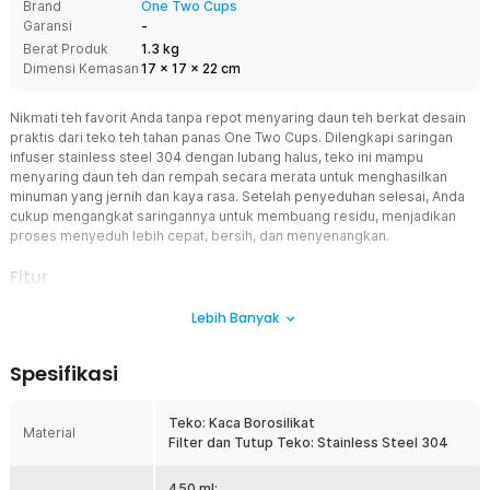
Brand
One Two Cups
Garansi
-
Berat Produk
1.3 kg
Dimensi Kemasan
17
x
17
x
22
cm
Nikmati teh favorit Anda tanpa repot menyaring daun teh berkat desain
praktis dari teko teh tahan panas One Two Cups. Dilengkapi saringan
infuser stainless steel 304 dengan lubang halus, teko ini mampu
menyaring daun teh dan rempah secara merata untuk menghasilkan
minuman yang jernih dan kaya rasa. Setelah penyeduhan selesai, Anda
cukup mengangkat saringannya untuk membuang residu, menjadikan
proses menyeduh lebih cepat, bersih, dan menyenangkan.
Fitur
Tampak Modern dan Elegan
Lebih Banyak
Teko ini dirancang dengan estetika modern yang menawan.
Material kaca borosilikat bening memberikan kesan bersih dan
Spesifikasi
mewah, cocok digunakan di meja makan, ruang tamu, hingga kafe.
Bentuknya yang ramping dan elegan menambah nilai visual saat
Anda menyajikan teh, menjadikannya bukan hanya alat minum, tapi
Teko: Kaca Borosilikat
Material
juga dekorasi yang memikat.
Filter dan Tutup Teko: Stainless Steel 304
Hadirkan Kapasitas Ideal
Tersedia dalam pilihan kapasitas mulai dari 450 ml hingga 1.3 L, teko
450 ml: