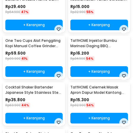
Adjustable - 807
Pisau - EN388
Rp
29.400
Rp
15.000
Rp
54.900
47%
Rp
32.900
55%
+ Keranjang
+ Keranjang
One Two Cups Alat Penggiling
TaffHOME Injektor Bumbu
Kopi Manual Coffee Grinder
Marinasi Daging BBQ
Portable - WFCG9800
Seasoning Injector - HC117
Rp
59.600
Rp
16.200
Rp
99.900
41%
Rp
34.900
54%
+ Keranjang
+ Keranjang
Cocktail Shaker Bartender
TaffHOME Celemek Masak
Japanese Style Stainless Steel
Apron Dapur Model Kantong
200ml
Pola Spatula - JJ41
Rp
35.800
Rp
15.300
Rp
63.900
44%
Rp
32.900
54%
+ Keranjang
+ Keranjang