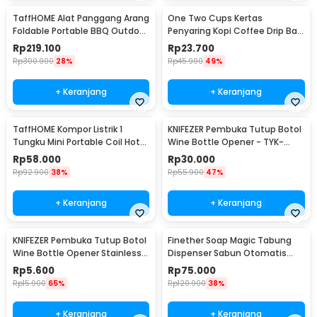
TaffHOME Alat Panggang Arang
One Two Cups Kertas
Foldable Portable BBQ Outdoor
Penyaring Kopi Coffee Drip Bag
Grill Stove - HWSK77
Paper Filter 50PCS - T111
Rp
219.100
Rp
23.700
Rp
300.900
28%
Rp
45.900
49%
+ Keranjang
+ Keranjang
TaffHOME Kompor Listrik 1
KNIFEZER Pembuka Tutup Botol
Tungku Mini Portable Coil Hot
Wine Bottle Opener - TYK-
Plate 500W - C1-1000-03
074B
Rp
58.000
Rp
30.000
Rp
92.900
38%
Rp
55.900
47%
+ Keranjang
+ Keranjang
KNIFEZER Pembuka Tutup Botol
Finether Soap Magic Tabung
Wine Bottle Opener Stainless
Dispenser Sabun Otomatis
Steel - WS01
400ml - AD-03
Rp
5.600
Rp
75.000
Rp
15.900
65%
Rp
120.900
38%
+ Keranjang
+ Keranjang