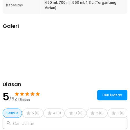
450 ml, 700 ml, 950 ml, 1.3 L (Tergantung
Kapasitas
Varian)
Galeri
Ulasan
5
Beri Ulasan
/5
0
Ulasan
Semua
5
(
0
)
4
(
0
)
3
(
0
)
2
(
0
)
1
(
0
)
Cari Ulasan