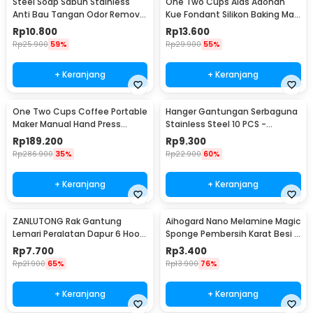
Steel Soap Sabun Stainless
One Two Cups Alas Adonan
Anti Bau Tangan Odor Remove
Kue Fondant Silikon Baking Mat
- HW071
Anti Slip - JJ3873
Rp
10.800
Rp
13.600
Rp
25.900
59%
Rp
29.900
55%
+ Keranjang
+ Keranjang
One Two Cups Coffee Portable
Hanger Gantungan Serbaguna
Maker Manual Hand Press
Stainless Steel 10 PCS -
Espresso 300ml - T35066
M127105
Rp
189.200
Rp
9.300
Rp
286.900
35%
Rp
22.900
60%
+ Keranjang
+ Keranjang
ZANLUTONG Rak Gantung
Aihogard Nano Melamine Magic
Lemari Peralatan Dapur 6 Hook
Sponge Pembersih Karat Besi -
Besi - 2137
CW62
Rp
7.700
Rp
3.400
Rp
21.900
65%
Rp
13.900
76%
+ Keranjang
+ Keranjang