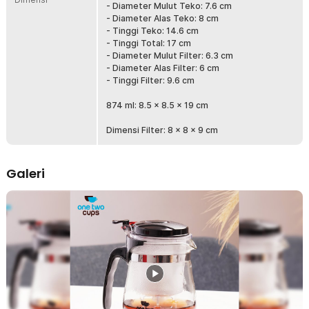
- Diameter Mulut Teko: 7.6 cm
elegan, sekaligus memudahkan Anda memantau proses ekstraksi
- Diameter Alas Teko: 8 cm
teh. Cocok digunakan sebagai teko sajian di rumah maupun untuk
- Tinggi Teko: 14.6 cm
menjamu tamu.
- Tinggi Total: 17 cm
- Diameter Mulut Filter: 6.3 cm
Kelengkapan Produk
- Diameter Alas Filter: 6 cm
- Tinggi Filter: 9.6 cm
Rincian yang Anda dapatkan untuk pembelian produk ini:
1 x One Two Cups Teko Teh Kaca Borosilikat Saringan Tahan
874 ml: 8.5 x 8.5 x 19 cm
Panas Teapot - TP-758
Dimensi Filter: 8 x 8 x 9 cm
Galeri