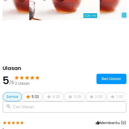
Ulasan
5
Beri Ulasan
/5
2
Ulasan
Semua
5
(
2
)
4
(
0
)
3
(
0
)
2
(
0
)
1
(
0
)
Cari Ulasan
Membantu (
0
)