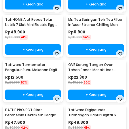
+ Keranjang
+ Keranjang
TaffHOME Alat Rebus Telur
Mr. Tea Saringan Teh Tea Filter
Listrik 7 Slot Mini Electric Egg
Infuser Strainer Chilling Man
Cooker 350W - YS-203
Silicon - MR03
Rp
49.900
Rp
6.900
Rp
83.900
41%
Rp
18.900
64%
+ Keranjang
+ Keranjang
Taffware Termometer
OVE Sarung Tangan Oven
Pengukur Suhu Makanan Digital
Tahan Panas Masak Heat
Daging Kopi Susu - TP101
Resistant Gloves - 540F
Rp
12.500
Rp
22.300
Rp
28.900
57%
Rp
43.900
50%
+ Keranjang
+ Keranjang
BATHE PROJECT Sikat
Taffware Digipounds
Pembersih Elektrik 5in1 Magic
Timbangan Dapur Digital 6
Brush Rechargeable - WQ8110
Satuan 1kg 0.1g - i2000
Rp
47.600
Rp
49.800
Rp
80.900
42%
Rp
83.900
41%