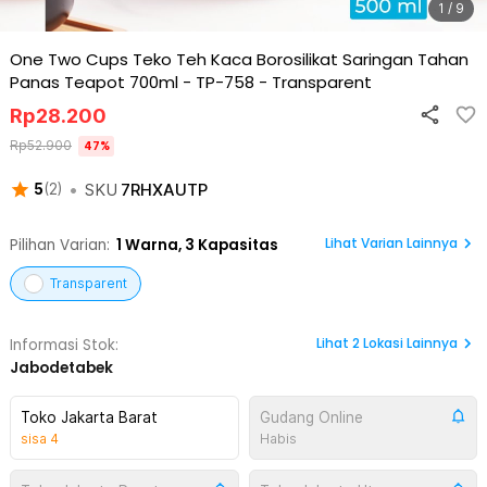
1 / 9
One Two Cups Teko Teh Kaca Borosilikat Saringan Tahan
Panas Teapot 700ml - TP-758
-
Transparent
Rp
28.200
Rp
52.900
47
%
•
SKU
7RHXAUTP
5
(
2
)
Lihat Varian Lainnya
Pilihan Varian:
1
Warna,
3 Kapasitas
Transparent
Lihat
2
Lokasi Lainnya
Informasi Stok:
Jabodetabek
Toko Jakarta Barat
Gudang Online
sisa
4
Habis