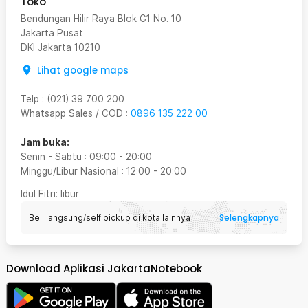
Toko
Bendungan Hilir Raya Blok G1 No. 10
Jakarta Pusat
DKI Jakarta
10210
Lihat google maps
Telp
:
(021) 39 700 200
Whatsapp Sales / COD
:
0896 135 222 00
Jam buka:
Senin - Sabtu
:
09:00
-
20:00
Minggu/Libur Nasional
:
12:00
-
20:00
Idul Fitri
: libur
Selengkapnya
Beli langsung/self pickup di kota lainnya
Download Aplikasi JakartaNotebook