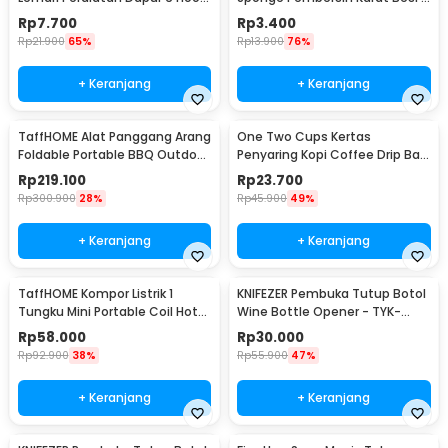
Besi - 2137
CW62
Rp
7.700
Rp
3.400
Rp
21.900
65%
Rp
13.900
76%
+ Keranjang
+ Keranjang
TaffHOME Alat Panggang Arang
One Two Cups Kertas
Foldable Portable BBQ Outdoor
Penyaring Kopi Coffee Drip Bag
Grill Stove - HWSK77
Paper Filter 50PCS - T111
Rp
219.100
Rp
23.700
Rp
300.900
28%
Rp
45.900
49%
+ Keranjang
+ Keranjang
TaffHOME Kompor Listrik 1
KNIFEZER Pembuka Tutup Botol
Tungku Mini Portable Coil Hot
Wine Bottle Opener - TYK-
Plate 500W - C1-1000-03
074B
Rp
58.000
Rp
30.000
Rp
92.900
38%
Rp
55.900
47%
+ Keranjang
+ Keranjang