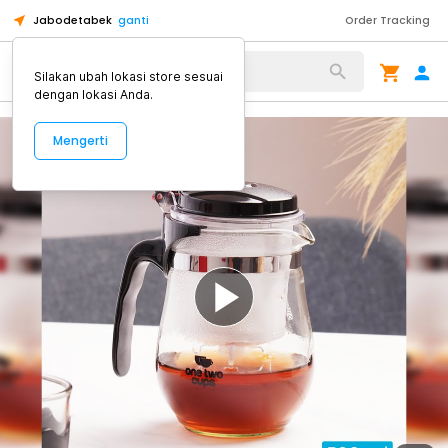
Jabodetabek
ganti
Order Tracking
Alat Kopi
Silakan ubah lokasi store sesuai
dengan lokasi Anda.
Mengerti