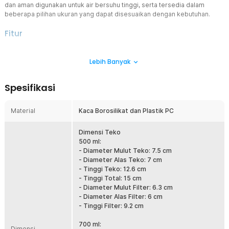
dan aman digunakan untuk air bersuhu tinggi, serta tersedia dalam
beberapa pilihan ukuran yang dapat disesuaikan dengan kebutuhan.
Fitur
Saringan Bebas Ampas
Lebih Banyak
Teko teh dilengkapi saringan di bagian tengah yang berfungsi
menyaring daun teh dan ampas secara optimal. Hasil seduhan
menjadi lebih bersih dan jernih, sehingga Anda dapat menikmati teh
Spesifikasi
hangat tanpa ampas yang mengganggu.
Kaca Borosilikat untuk Makanan
Material
Kaca Borosilikat dan Plastik PC
Terbuat dari kaca borosilikat berkualitas tinggi yang tahan terhadap
suhu panas maupun dingin. Material ini aman untuk makanan dan
minuman, memungkinkan Anda menuangkan air panas langsung ke
Dimensi Teko
dalam teko tanpa khawatir retak atau pecah akibat perubahan suhu.
500 ml:
- Diameter Mulut Teko: 7.5 cm
Lebih Banyak Varian untuk Berkreasi
- Diameter Alas Teko: 7 cm
Tak perlu lagi khawatir memilih ukuran yang kurang sesuai. Teko teh
- Tinggi Teko: 12.6 cm
ini tersedia dalam beberapa pilihan kapasitas, yaitu 500 ml, 700 ml,
- Tinggi Total: 15 cm
dan 874 ml, sehingga dapat disesuaikan dengan kebutuhan
- Diameter Mulut Filter: 6.3 cm
penggunaan, mulai dari penggunaan pribadi hingga menyajikan teh
- Diameter Alas Filter: 6 cm
untuk keluarga dan tamu.
- Tinggi Filter: 9.2 cm
Desain Transparan dan Elegan
700 ml:
Desain kaca transparan memberikan tampilan yang bersih dan
Dimensi