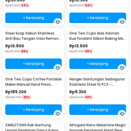
Rp
35.800
Rp
15.300
Rp
63.900
44%
Rp
32.900
54%
+ Keranjang
+ Keranjang
Steel Soap Sabun Stainless
One Two Cups Alas Adonan
Anti Bau Tangan Odor Remove
Kue Fondant Silikon Baking Mat
- HW071
Anti Slip - JJ3873
Rp
10.800
Rp
13.600
Rp
25.900
59%
Rp
29.900
55%
+ Keranjang
+ Keranjang
One Two Cups Coffee Portable
Hanger Gantungan Serbaguna
Maker Manual Hand Press
Stainless Steel 10 PCS -
Espresso 300ml - T35066
M127105
Rp
189.200
Rp
9.300
Rp
286.900
35%
Rp
22.900
60%
+ Keranjang
+ Keranjang
ZANLUTONG Rak Gantung
Aihogard Nano Melamine Magic
Lemari Peralatan Dapur 6 Hook
Sponge Pembersih Karat Besi -