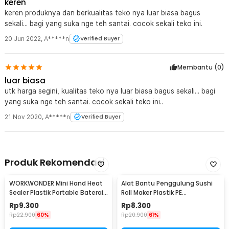
keren
keren produknya dan berkualitas teko nya luar biasa bagus
sekali... bagi yang suka nge teh santai. cocok sekali teko ini.
20 Jun 2022
,
A*****n
Verified Buyer
Membantu (
0
)
luar biasa
utk harga segini, kualitas teko nya luar biasa bagus sekali... bagi
yang suka nge teh santai. cocok sekali teko ini..
21 Nov 2020
,
A*****n
Verified Buyer
Produk Rekomendasi
WORKWONDER Mini Hand Heat
Alat Bantu Penggulung Sushi
Sealer Plastik Portable Baterai
Roll Maker Plastik PE
AA - LX2000A
22x20.5x0.1cm - E1119
Rp
9.300
Rp
8.300
Rp
22.900
60%
Rp
20.900
61%