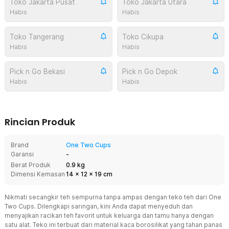
Toko Jakarta Pusat
Toko Jakarta Utara
Habis
Habis
Toko Tangerang
Toko Cikupa
Habis
Habis
Pick n Go Bekasi
Pick n Go Depok
Habis
Habis
Rincian Produk
Brand
One Two Cups
Garansi
-
Berat Produk
0.9 kg
Dimensi Kemasan
14
x
12
x
19
cm
Nikmati secangkir teh sempurna tanpa ampas dengan teko teh dari One
Two Cups. Dilengkapi saringan, kini Anda dapat menyeduh dan
menyajikan racikan teh favorit untuk keluarga dan tamu hanya dengan
satu alat. Teko ini terbuat dari material kaca borosilikat yang tahan panas