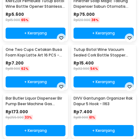
KNIFEZER Pembuka Tutup Botol
Finether Soap Magic Tabung
Wine Bottle Opener Stainless
Dispenser Sabun Otomatis
Steel - WS01
400ml - AD-03
Rp
5.600
Rp
75.000
Rp
15.900
65%
Rp
120.900
38%
+ Keranjang
+ Keranjang
One Two Cups Cetakan Busa
Tutup Botol Wine Vacuum
Foam Kopi Latte Art 16 PCS -
Sealed Cork Bottle Stopper
JJYE01
Stainless Steel - G94529
Rp
7.200
Rp
15.400
Rp
18.900
62%
Rp
32.900
54%
+ Keranjang
+ Keranjang
Bar Butler Liquor Dispenser Bir
DIVV Gantungan Organizer Rak
Pump Beer Machine Gas
Dapur 5 Hook - I163
Station 900ml - P-36
Rp
173.000
Rp
7.400
Rp
255.900
33%
Rp
18.900
61%
+ Keranjang
+ Keranjang