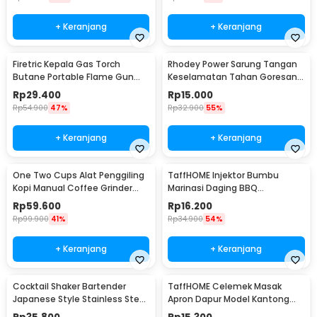
+ Keranjang
+ Keranjang
Firetric Kepala Gas Torch
Rhodey Power Sarung Tangan
Butane Portable Flame Gun
Keselamatan Tahan Goresan
Adjustable - 807
Pisau - EN388
Rp
29.400
Rp
15.000
Rp
54.900
47%
Rp
32.900
55%
+ Keranjang
+ Keranjang
One Two Cups Alat Penggiling
TaffHOME Injektor Bumbu
Kopi Manual Coffee Grinder
Marinasi Daging BBQ
Portable - WFCG9800
Seasoning Injector - HC117
Rp
59.600
Rp
16.200
Rp
99.900
41%
Rp
34.900
54%
+ Keranjang
+ Keranjang
Cocktail Shaker Bartender
TaffHOME Celemek Masak
Japanese Style Stainless Steel
Apron Dapur Model Kantong
200ml
Pola Spatula - JJ41