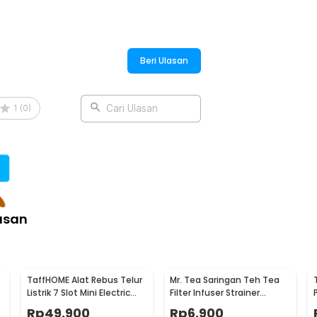
Beri Ulasan
1
(
0
)
Cari Ulasan
asan
TaffHOME Alat Rebus Telur
Mr. Tea Saringan Teh Tea
Listrik 7 Slot Mini Electric
Filter Infuser Strainer
Egg Cooker 350W - YS-203
Chilling Man Silicon - MR03
Rp
49.900
Rp
6.900