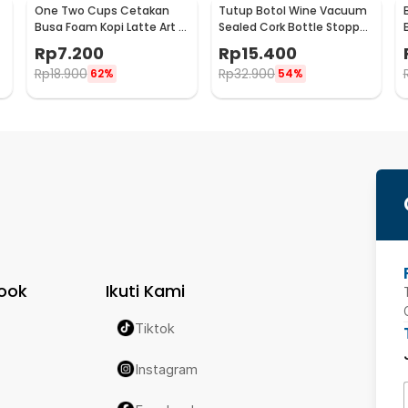
One Two Cups Cetakan
Tutup Botol Wine Vacuum
Busa Foam Kopi Latte Art 16
Sealed Cork Bottle Stopper
PCS - JJYE01
Stainless Steel - G94529
Rp
7.200
Rp
15.400
Rp
18.900
Rp
32.900
62%
54%
ook
Ikuti Kami
Tiktok
Instagram