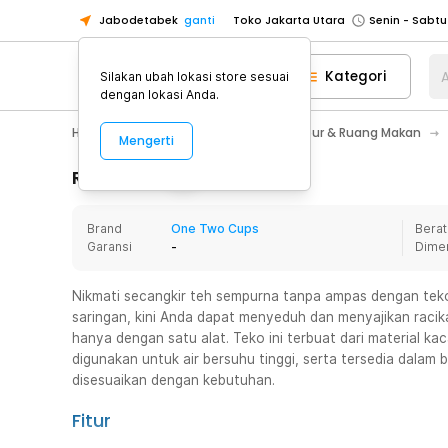
Jabodetabek
ganti
Toko Jakarta Utara
Toko Tangerang
Kategori
A
Silakan ubah lokasi store sesuai
Toko Cikupa
dengan lokasi Anda.
Pick n Go Jakarta Barat
Senin - J
Home Appliance
Perlengkapan Dapur & Ruang Makan
Mengerti
Pick n Go Bekasi
Senin - Jumat (08
Pick n Go Depok
Senin - Jumat (08
Rincian Produk
Toko Jakarta Pusat
Senin - Sabtu
Brand
One Two Cups
Berat
Toko Jakarta Barat
Senin - Sabtu
Garansi
-
Dime
Toko Jakarta Utara
Toko Tangerang
Nikmati secangkir teh sempurna tanpa ampas dengan teko
saringan, kini Anda dapat menyeduh dan menyajikan racik
Toko Cikupa
hanya dengan satu alat. Teko ini terbuat dari material k
Pick n Go Jakarta Barat
Senin - J
digunakan untuk air bersuhu tinggi, serta tersedia dalam 
disesuaikan dengan kebutuhan.
Pick n Go Bekasi
Senin - Jumat (08
Pick n Go Depok
Senin - Jumat (08
Fitur