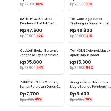
Rp
22.900
Rp
20.900
60%
61%
BATHE PROJECT Sikat
Taffware Digipounds
Pembersih Elektrik 5in1
Timbangan Dapur Digital 
Magic Brush Rechargeable
Satuan 1kg 0.1g - i2000
Rp
47.600
Rp
49.800
- WQ8110
Rp
80.900
Rp
83.900
42%
41%
Cocktail Shaker Bartender
TaffHOME Celemek Masak
Japanese Style Stainless
Apron Dapur Model
Steel 200ml
Kantong Pola Spatula -
Rp
35.800
Rp
15.300
JJ41
Rp
63.900
Rp
32.900
44%
54%
ZANLUTONG Rak Gantung
Aihogard Nano Melamine
Lemari Peralatan Dapur 6
Magic Sponge Pembersih
Hook Besi - 2137
Karat Besi - CW62
Rp
7.700
Rp
3.400
Rp
21.900
Rp
13.900
65%
76%