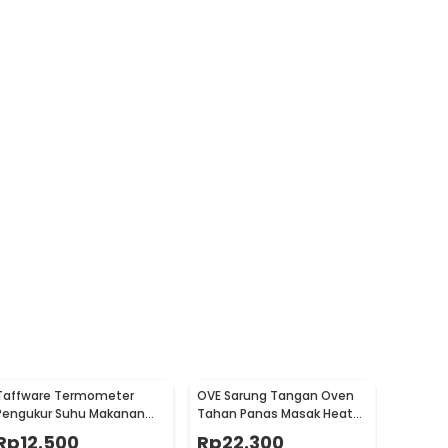
Taffware Termometer
OVE Sarung Tangan Oven
Pengukur Suhu Makanan
Tahan Panas Masak Heat
Digital Daging Kopi Susu -
Resistant Gloves - 540F
Rp
12.500
Rp
22.300