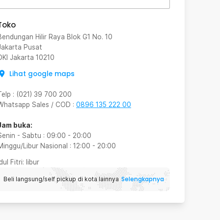
Toko
Bendungan Hilir Raya Blok G1 No. 10
Jakarta Pusat
DKI Jakarta
10210
Lihat google maps
Telp
:
(021) 39 700 200
Whatsapp Sales / COD
:
0896 135 222 00
Jam buka:
Senin - Sabtu
:
09:00
-
20:00
Minggu/Libur Nasional
:
12:00
-
20:00
Idul Fitri
: libur
Selengkapnya
Beli langsung/self pickup di kota lainnya