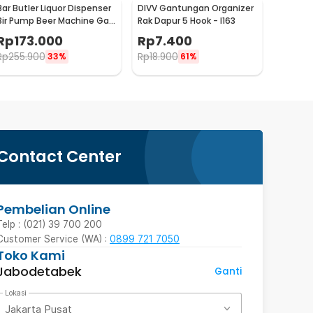
Bar Butler Liquor Dispenser
DIVV Gantungan Organizer
Bir Pump Beer Machine Gas
Rak Dapur 5 Hook - I163
Station 900ml - P-36
Rp
173.000
Rp
7.400
Rp
255.900
Rp
18.900
33%
61%
Contact Center
Pembelian Online
Telp : (021) 39 700 200
Customer Service (WA) :
0899 721 7050
Toko Kami
Jabodetabek
Ganti
Lokasi
Jakarta Pusat