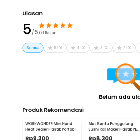
Ulasan
5
/5
0
Ulasan
Semua
5
(
0
)
4
(
0
)
3
(
0
)
2
(
0
)
Belum ada ul
Produk Rekomendasi
WORKWONDER Mini Hand
Alat Bantu Penggulung
Heat Sealer Plastik Portable
Sushi Roll Maker Plastik PE
Baterai AA - LX2000A
22x20.5x0.1cm - E1119
Rp
9.300
Rp
8.300