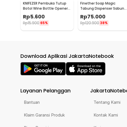
KNIFEZER Pembuka Tutup
Finether Soap Magic
Botol Wine Bottle Opener
Tabung Dispenser Sabun
Stainless Steel - WS01
Otomatis 400ml - AD-03
Rp
5.600
Rp
75.000
Rp
15.900
Rp
120.900
65%
38%
Download Aplikasi JakartaNotebook
Layanan Pelanggan
JakartaNoteb
Bantuan
Tentang Kami
Klaim Garansi Produk
Kontak Kami