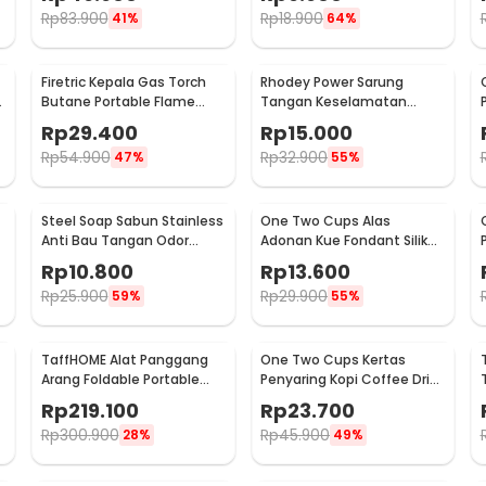
Rp
83.900
Rp
18.900
41%
64%
Firetric Kepala Gas Torch
Rhodey Power Sarung
6
Butane Portable Flame
Tangan Keselamatan
Gun Adjustable - 807
Tahan Goresan Pisau -
Rp
29.400
Rp
15.000
EN388
Rp
54.900
Rp
32.900
47%
55%
Steel Soap Sabun Stainless
One Two Cups Alas
Anti Bau Tangan Odor
Adonan Kue Fondant Silikon
Remove - HW071
Baking Mat Anti Slip -
Rp
10.800
Rp
13.600
JJ3873
Rp
25.900
Rp
29.900
59%
55%
TaffHOME Alat Panggang
One Two Cups Kertas
Arang Foldable Portable
Penyaring Kopi Coffee Drip
BBQ Outdoor Grill Stove -
Bag Paper Filter 50PCS -
Rp
219.100
Rp
23.700
HWSK77
T111
Rp
300.900
Rp
45.900
28%
49%