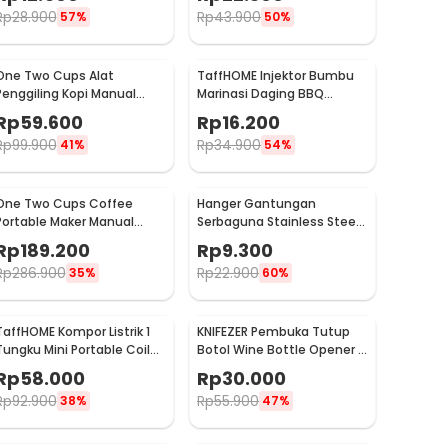
TP101
Rp
28.900
Rp
43.900
57%
50%
One Two Cups Alat
TaffHOME Injektor Bumbu
Penggiling Kopi Manual
Marinasi Daging BBQ
Coffee Grinder Portable -
Seasoning Injector - HC117
Rp
59.600
Rp
16.200
WFCG9800
Rp
99.900
Rp
34.900
41%
54%
One Two Cups Coffee
Hanger Gantungan
Portable Maker Manual
Serbaguna Stainless Steel
Hand Press Espresso 300ml
10 PCS - M127105
Rp
189.200
Rp
9.300
- T35066
Rp
286.900
Rp
22.900
35%
60%
TaffHOME Kompor Listrik 1
KNIFEZER Pembuka Tutup
Tungku Mini Portable Coil
Botol Wine Bottle Opener -
Hot Plate 500W - C1-1000-
TYK-074B
Rp
58.000
Rp
30.000
03
Rp
92.900
Rp
55.900
38%
47%