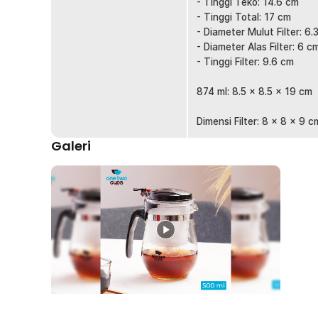
- Tinggi Teko: 14.6 cm
Rincian yang Anda dapatkan untuk pembelian produk ini
- Tinggi Total: 17 cm
1 x One Two Cups Teko Teh Kaca Borosilikat Saring
- Diameter Mulut Filter: 6.
- Diameter Alas Filter: 6 c
- Tinggi Filter: 9.6 cm
874 ml: 8.5 x 8.5 x 19 cm
Dimensi Filter: 8 x 8 x 9 c
Galeri