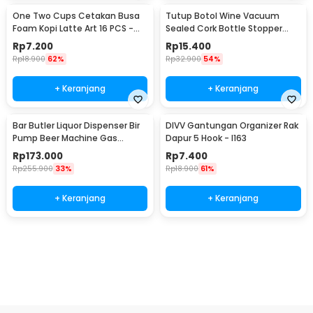
One Two Cups Cetakan Busa
Tutup Botol Wine Vacuum
Foam Kopi Latte Art 16 PCS -
Sealed Cork Bottle Stopper
JJYE01
Stainless Steel - G94529
Rp
7.200
Rp
15.400
Rp
18.900
62%
Rp
32.900
54%
+ Keranjang
+ Keranjang
Bar Butler Liquor Dispenser Bir
DIVV Gantungan Organizer Rak
Pump Beer Machine Gas
Dapur 5 Hook - I163
Station 900ml - P-36
Rp
173.000
Rp
7.400
Rp
255.900
33%
Rp
18.900
61%
+ Keranjang
+ Keranjang
Beli Sekarang