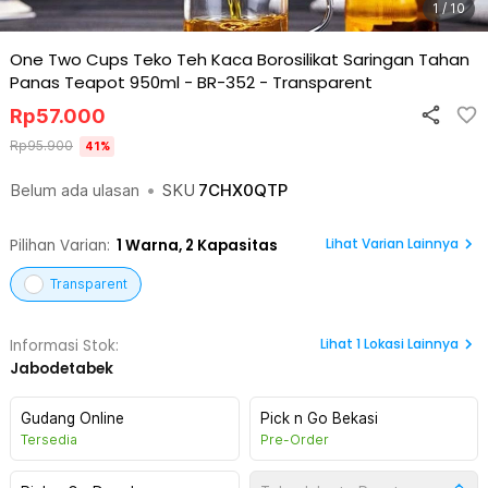
1 / 10
One Two Cups Teko Teh Kaca Borosilikat Saringan Tahan
Panas Teapot 950ml - BR-352
-
Transparent
Rp
57.000
Rp
95.900
41
%
Belum ada ulasan
•
SKU
7CHX0QTP
Lihat Varian Lainnya
Pilihan Varian:
1
Warna,
2 Kapasitas
Transparent
Lihat
1
Lokasi Lainnya
Informasi Stok:
Jabodetabek
Gudang Online
Pick n Go Bekasi
Tersedia
Pre-Order