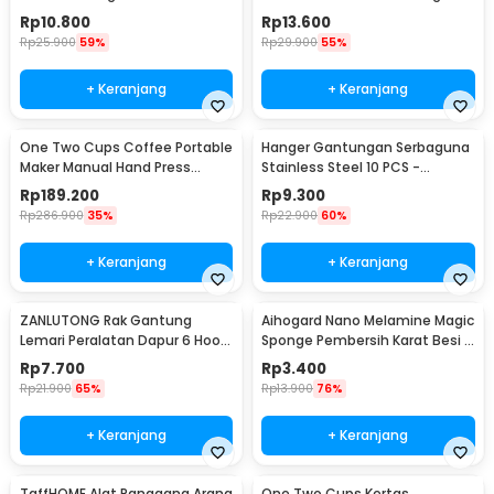
- HW071
Anti Slip - JJ3873
Rp
10.800
Rp
13.600
Rp
25.900
59%
Rp
29.900
55%
+ Keranjang
+ Keranjang
One Two Cups Coffee Portable
Hanger Gantungan Serbaguna
Maker Manual Hand Press
Stainless Steel 10 PCS -
Espresso 300ml - T35066
M127105
Rp
189.200
Rp
9.300
Rp
286.900
35%
Rp
22.900
60%
+ Keranjang
+ Keranjang
ZANLUTONG Rak Gantung
Aihogard Nano Melamine Magic
Lemari Peralatan Dapur 6 Hook
Sponge Pembersih Karat Besi -
Besi - 2137
CW62
Rp
7.700
Rp
3.400
Rp
21.900
65%
Rp
13.900
76%
+ Keranjang
+ Keranjang
TaffHOME Alat Panggang Arang
One Two Cups Kertas