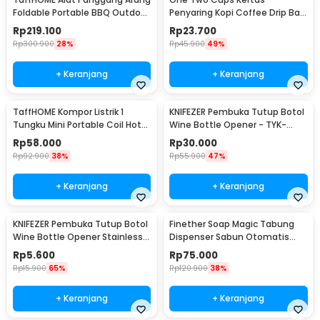
Foldable Portable BBQ Outdoor
Penyaring Kopi Coffee Drip Bag
Grill Stove - HWSK77
Paper Filter 50PCS - T111
Rp
219.100
Rp
23.700
Rp
300.900
28%
Rp
45.900
49%
+ Keranjang
+ Keranjang
TaffHOME Kompor Listrik 1
KNIFEZER Pembuka Tutup Botol
Tungku Mini Portable Coil Hot
Wine Bottle Opener - TYK-
Plate 500W - C1-1000-03
074B
Rp
58.000
Rp
30.000
Rp
92.900
38%
Rp
55.900
47%
+ Keranjang
+ Keranjang
KNIFEZER Pembuka Tutup Botol
Finether Soap Magic Tabung
Wine Bottle Opener Stainless
Dispenser Sabun Otomatis
Steel - WS01
400ml - AD-03
Rp
5.600
Rp
75.000
Rp
15.900
65%
Rp
120.900
38%
+ Keranjang
+ Keranjang