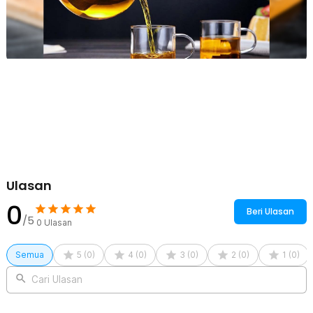
Ulasan
0
Beri Ulasan
/5
0
Ulasan
Semua
5
(
0
)
4
(
0
)
3
(
0
)
2
(
0
)
1
(
0
)
Cari Ulasan