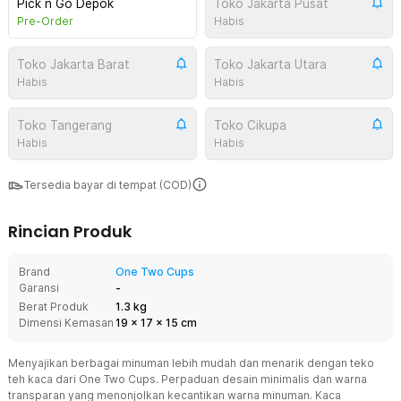
Pick n Go Depok
Toko Jakarta Pusat
Pre-Order
Habis
Toko Jakarta Barat
Toko Jakarta Utara
Habis
Habis
Toko Tangerang
Toko Cikupa
Habis
Habis
Tersedia bayar di tempat (COD)
Rincian Produk
Brand
One Two Cups
Garansi
-
Berat Produk
1.3 kg
Dimensi Kemasan
19
x
17
x
15
cm
Menyajikan berbagai minuman lebih mudah dan menarik dengan teko
teh kaca dari One Two Cups. Perpaduan desain minimalis dan warna
transparan yang menonjolkan kecantikan warna minuman. Kaca