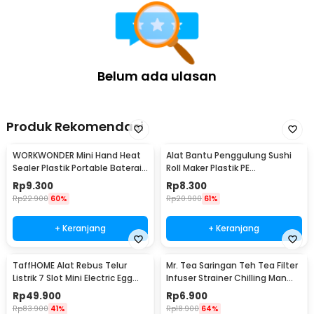
Belum ada ulasan
Produk Rekomendasi
WORKWONDER Mini Hand Heat
Alat Bantu Penggulung Sushi
Sealer Plastik Portable Baterai
Roll Maker Plastik PE
AA - LX2000A
22x20.5x0.1cm - E1119
Rp
9.300
Rp
8.300
Rp
22.900
60%
Rp
20.900
61%
+ Keranjang
+ Keranjang
TaffHOME Alat Rebus Telur
Mr. Tea Saringan Teh Tea Filter
Listrik 7 Slot Mini Electric Egg
Infuser Strainer Chilling Man
Cooker 350W - YS-203
Silicon - MR03
Rp
49.900
Rp
6.900
Rp
83.900
41%
Rp
18.900
64%