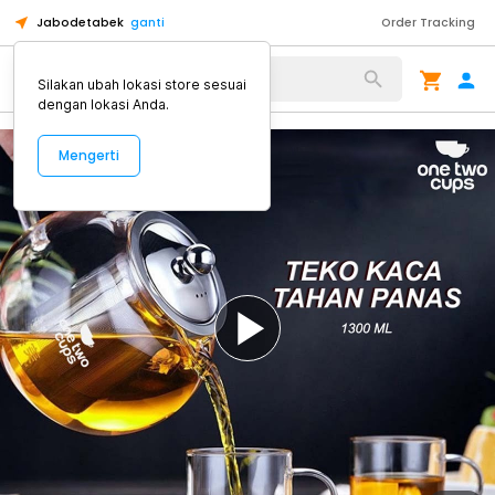
Jabodetabek
ganti
Order Tracking
Alat Kopi
Silakan ubah lokasi store sesuai
dengan lokasi Anda.
Mengerti