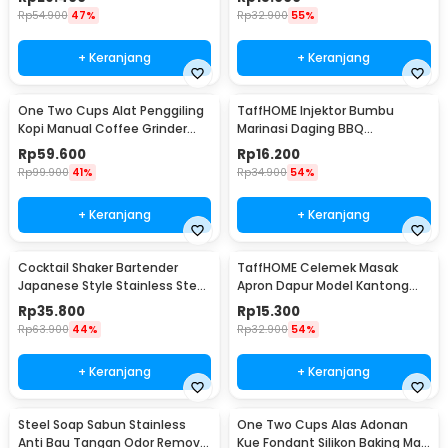
Rp
54.900
47%
Rp
32.900
55%
+ Keranjang
+ Keranjang
One Two Cups Alat Penggiling
TaffHOME Injektor Bumbu
Kopi Manual Coffee Grinder
Marinasi Daging BBQ
Portable - WFCG9800
Seasoning Injector - HC117
Rp
59.600
Rp
16.200
Rp
99.900
41%
Rp
34.900
54%
+ Keranjang
+ Keranjang
Cocktail Shaker Bartender
TaffHOME Celemek Masak
Japanese Style Stainless Steel
Apron Dapur Model Kantong
200ml
Pola Spatula - JJ41
Rp
35.800
Rp
15.300
Rp
63.900
44%
Rp
32.900
54%
+ Keranjang
+ Keranjang
Steel Soap Sabun Stainless
One Two Cups Alas Adonan
Anti Bau Tangan Odor Remove
Kue Fondant Silikon Baking Mat