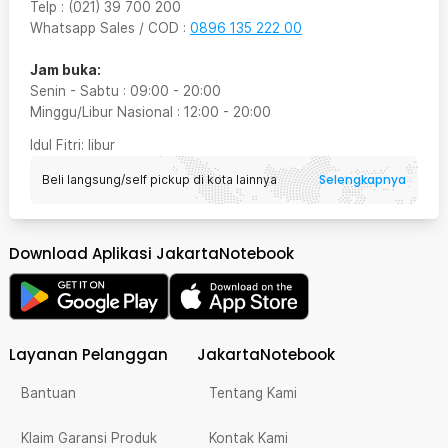
Telp
:
(021) 39 700 200
Whatsapp Sales / COD
:
0896 135 222 00
Jam buka:
Senin - Sabtu
:
09:00
-
20:00
Minggu/Libur Nasional
:
12:00
-
20:00
Idul Fitri
: libur
Selengkapnya
Beli langsung/self pickup di kota lainnya
Download Aplikasi JakartaNotebook
Layanan Pelanggan
JakartaNotebook
Bantuan
Tentang Kami
Klaim Garansi Produk
Kontak Kami