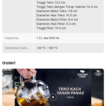
Tinggi Teko: 12.2 cm
Kelengkapan Produk
Tinggi Teko dengan Tutup: Sekitar 14.5 cm
Diameter Mulut Teko: 7.8 cm
Rincian yang Anda dapatkan untuk pembelian produk ini:
Diameter Alas Teko: 10.5 cm
1 x One Two Cups Teko Teh Kaca Borosilikat Saringan Tahan
Diameter Mulut Filter: 8.4 cm
Panas Teapot - BR-352
Diameter Alas Filter: 5.3 cm
Tinggi Filter: 10.5 cm
Kapasitas
1.3 L dan 950 ml
Ketahanan Suhu
-20 °C - 120 °C
Galeri