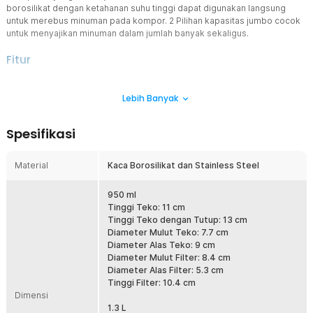
borosilikat dengan ketahanan suhu tinggi dapat digunakan langsung
untuk merebus minuman pada kompor. 2 Pilihan kapasitas jumbo cocok
untuk menyajikan minuman dalam jumlah banyak sekaligus.
Fitur
Percantik Tampilan Minuman
Lebih Banyak
Buat aneka minuman semakin cantik dengan teko teh kaca
aesthetic ala cafe. Kombinasi desain minimalis dan warna
transparan memberikan kesan elegan pada minuman.
Spesifikasi
Saringan Bebas Ampas
Teko teh dilengkapi saringan pada bagian tengah yang dapat
Material
Kaca Borosilikat dan Stainless Steel
menyaring daun teh dan ampas dengan maksimal. Kini Anda dapat
menyajikan teh yang hangat dan bersih tanpa ampas mengganggu.
950 ml
Aman untuk Minuman
Tinggi Teko: 11 cm
Bahan kaca borosilikat yang digunakan punya ketahanan suhu tinggi
Tinggi Teko dengan Tutup: 13 cm
yang cocok untuk membuat aneka minuman. Tuangkan air panas
Diameter Mulut Teko: 7.7 cm
langsung ke dalam teko teh tanpa khawatir rusak atau pecah.
Diameter Alas Teko: 9 cm
Diameter Mulut Filter: 8.4 cm
Lebih Banyak Varian untuk Berkreasi
Diameter Alas Filter: 5.3 cm
Teko teh ini hadir dengan 2 ukuran yang bisa dipilih sesuai
Tinggi Filter: 10.4 cm
kebutuhan, yakni 950 ml dan 1.3 L. Gunakan untuk membuat kopi
Dimensi
dalam jumlah besar sekaligus.
1.3 L