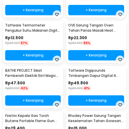
+ Keranjang
+ Keranjang
Taffware Termometer
OVE Sarung Tangan Oven
Pengukur Suhu Makanan Digital
Tahan Panas Masak Heat
Daging Kopi Susu - TP101
Resistant Gloves - 540F
Rp
12.500
Rp
22.300
Rp
28.900
57%
Rp
43.900
50%
+ Keranjang
+ Keranjang
BATHE PROJECT Sikat
Taffware Digipounds
Pembersih Elektrik 5in1 Magic
Timbangan Dapur Digital 6
Brush Rechargeable - WQ8110
Satuan 1kg 0.1g - i2000
Rp
47.600
Rp
49.800
Rp
80.900
42%
Rp
83.900
41%
+ Keranjang
+ Keranjang
Firetric Kepala Gas Torch
Rhodey Power Sarung Tangan
Butane Portable Flame Gun
Keselamatan Tahan Goresan
Adjustable - 807
Pisau - EN388
Rp
29.400
Rp
15.000