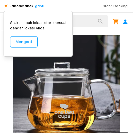
Jabodetabek
ganti
Order Tracking
Alat Kopi
Silakan ubah lokasi store sesuai
dengan lokasi Anda.
Mengerti