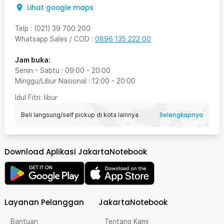
Lihat google maps
Telp
:
(021) 39 700 200
Whatsapp Sales / COD
:
0896 135 222 00
Jam buka:
Senin - Sabtu
:
09:00
-
20:00
Minggu/Libur Nasional
:
12:00
-
20:00
Idul Fitri
: libur
Selengkapnya
Beli langsung/self pickup di kota lainnya
Download Aplikasi JakartaNotebook
Layanan Pelanggan
JakartaNotebook
Bantuan
Tentang Kami