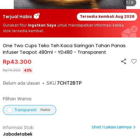
1 / 6
Terjual Habis
Tersedia kembali
Aug 2026
Gunakan fitur
Ingatkan Saya
untuk mendapatkan informasi ketika
stok tersedia kembali.
One Two Cups Teko Teh Kaca Saringan Tahan Panas
Infuser Teapot 480ml - YD480
-
Transparent
Rp
43.300
Rp
74.900
43
%
Belum ada ulasan
•
SKU
7CHT2BTP
Pilihan Warna:
Transparent
Habis
Lihat
1
Lokasi Lainnya
Informasi Stok:
Jabodetabek