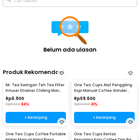
Cari Ulasan
Belum ada ulasan
Produk Rekomendasi
Mr. Tea Saringan Teh Tea Filter
One Two Cups Alat Penggiling
Infuser Strainer Chilling Man
Kopi Manual Coffee Grinder
Silicon - MR03
Portable - WFCG9800
Rp
6.900
Rp
59.600
Rp
18.900
64%
Rp
99.900
41%
+ Keranjang
+ Keranjang
One Two Cups Coffee Portable
One Two Cups Kertas
Maker Manual Hand Press
Penyaring Kopi Coffee Drip Bag