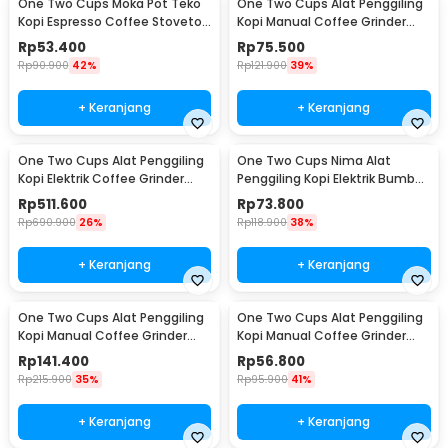
One Two Cups Moka Pot Teko
One Two Cups Alat Penggiling
Kopi Espresso Coffee Stovetop
Kopi Manual Coffee Grinder
2 Cup 100ml - Z20
Wood - 16290
Rp
53.400
Rp
75.500
Rp
90.900
42%
Rp
121.900
39%
+ Keranjang
+ Keranjang
One Two Cups Alat Penggiling
One Two Cups Nima Alat
Kopi Elektrik Coffee Grinder
Penggiling Kopi Elektrik Bumbu
Adjustable - 600N
Coffee Grinder - NM-8300
Rp
511.600
Rp
73.800
Rp
690.900
26%
Rp
118.900
38%
+ Keranjang
+ Keranjang
One Two Cups Alat Penggiling
One Two Cups Alat Penggiling
Kopi Manual Coffee Grinder
Kopi Manual Coffee Grinder
Wood 30g - CW85532
160ml - CF012
Rp
141.400
Rp
56.800
Rp
215.900
35%
Rp
95.900
41%
+ Keranjang
+ Keranjang