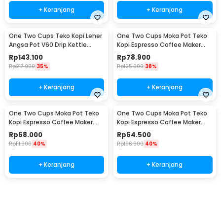
+ Keranjang
+ Keranjang
One Two Cups Teko Kopi Leher
One Two Cups Moka Pot Teko
Angsa Pot V60 Drip Kettle
Kopi Espresso Coffee Maker
960ml - RF-15
Stovetop 6 Cup 300ml - Z21
Rp
143.100
Rp
78.900
Rp
217.900
35%
Rp
125.900
38%
+ Keranjang
+ Keranjang
One Two Cups Moka Pot Teko
One Two Cups Moka Pot Teko
Kopi Espresso Coffee Maker
Kopi Espresso Coffee Maker
Stovetop 4 Cup 200ml - Z21
Stovetop 2 Cup 100ml - Z21
Rp
68.000
Rp
64.500
Rp
111.900
40%
Rp
106.900
40%
+ Keranjang
+ Keranjang
Ingatkan Saya