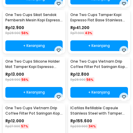
One Two Cups Sikat Sendok
One Two Cups Tamper Kopi
Pembersih Mesin Kopi Espresso
Espresso Flat Base Stainless
2in1 - 8809
Steel 51mm - SS51
Rp
12.900
Rp
41.200
Rp
28.900
56%
Rp
71.900
43%
+ Keranjang
+ Keranjang
One Two Cups Silicone Holder
One Two Cups Vietnam Drip
Mat Tamper Kopi Espresso
Coffee Filter Pot Saringan Kopi
Barista - 0310
124ml 7Q - LC1
Rp
13.000
Rp
12.800
Rp
28.900
56%
Rp
28.900
56%
+ Keranjang
+ Keranjang
One Two Cups Vietnam Drip
ICafilas Refillable Capsule
Coffee Filter Pot Saringan Kopi
Stainless Steel with Tamper
114ml 6Q - LC1
for Nespresso - F456
Rp
12.000
Rp
155.600
Rp
27.900
57%
Rp
233.900
34%