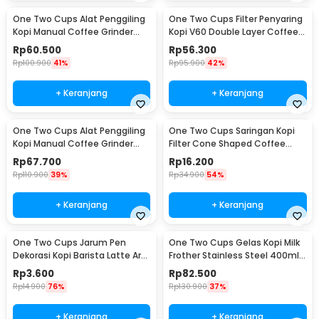
One Two Cups Alat Penggiling
One Two Cups Filter Penyaring
Kopi Manual Coffee Grinder
Kopi V60 Double Layer Coffee
Adjustable - RHNHA0176
Filter - FS-40S
Rp
60.500
Rp
56.300
Rp
100.900
41%
Rp
95.900
42%
+ Keranjang
+ Keranjang
One Two Cups Alat Penggiling
One Two Cups Saringan Kopi
Kopi Manual Coffee Grinder
Filter Cone Shaped Coffee
Adjustable - CF4146
Dripper 1 PCS - K741
Rp
67.700
Rp
16.200
Rp
110.900
39%
Rp
34.900
54%
+ Keranjang
+ Keranjang
One Two Cups Jarum Pen
One Two Cups Gelas Kopi Milk
Dekorasi Kopi Barista Latte Art
Frother Stainless Steel 400ml -
Needle 13cm - F3F27
WZ0011
Rp
3.600
Rp
82.500
Rp
14.900
76%
Rp
130.900
37%
+ Keranjang
+ Keranjang