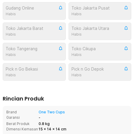
Gudang Online
Toko Jakarta Pusat
Habis
Habis
Toko Jakarta Barat
Toko Jakarta Utara
Habis
Habis
Toko Tangerang
Toko Cikupa
Habis
Habis
Pick n Go Bekasi
Pick n Go Depok
Habis
Habis
Rincian Produk
Brand
One Two Cups
Garansi
-
Berat Produk
0.8 kg
Dimensi Kemasan
15
x
14
x
14
cm