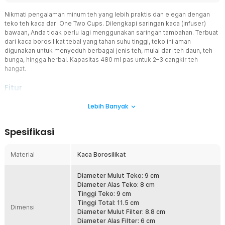
Nikmati pengalaman minum teh yang lebih praktis dan elegan dengan
teko teh kaca dari One Two Cups. Dilengkapi saringan kaca (infuser)
bawaan, Anda tidak perlu lagi menggunakan saringan tambahan. Terbuat
dari kaca borosilikat tebal yang tahan suhu tinggi, teko ini aman
digunakan untuk menyeduh berbagai jenis teh, mulai dari teh daun, teh
bunga, hingga herbal. Kapasitas 480 ml pas untuk 2–3 cangkir teh
hangat.
Fitur
Saringan Kaca Anti Ampas
Lebih Banyak
Infuser kaca menyaring daun teh dengan optimal sehingga hasil
seduhan lebih jernih. Lubang saringan dirancang untuk menahan
Spesifikasi
ampas tanpa menghambat ekstraksi rasa. Praktis karena tidak
perlu alat tambahan saat menyeduh.
Material
Kaca Borosilikat
Kaca Borosilikat Tahan Panas
Menggunakan material kaca borosilikat berkualitas yang tahan suhu
ekstrem dari -20 °C hingga 150 °C. Tidak mudah retak akibat
Diameter Mulut Teko: 9 cm
perubahan suhu mendadak. Aman digunakan untuk menyeduh air
Diameter Alas Teko: 8 cm
panas maupun minuman dingin.
Tinggi Teko: 9 cm
Tinggi Total: 11.5 cm
Bisa Dipanaskan di Atas Kompor
Dimensi
Diameter Mulut Filter: 8.8 cm
Teko dapat dipanaskan langsung di atas kompor dengan api kecil
Diameter Alas Filter: 6 cm