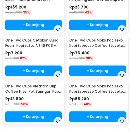
Espresso 300ml - T35066
Paper Filter 50PCS - T111
Rp
189.200
Rp
23.700
Rp
286.900
35%
Rp
45.900
49%
+ Keranjang
+ Keranjang
One Two Cups Cetakan Busa
One Two Cups Moka Pot Teko
Foam Kopi Latte Art 16 PCS -
Kopi Espresso Coffee Stovetop
JJYE01
6 Cup 300ml - Z20
Rp
7.200
Rp
76.400
Rp
18.900
62%
Rp
122.900
38%
+ Keranjang
+ Keranjang
One Two Cups Vietnam Drip
One Two Cups Moka Pot Teko
Coffee Filter Pot Saringan Kopi
Kopi Espresso Coffee Stovetop
180ml 8Q - LC1
4 Cup 200ml - Z20
Rp
13.800
Rp
68.200
Rp
30.900
56%
Rp
111.900
40%
+ Keranjang
+ Keranjang