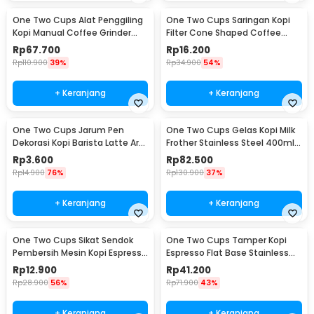
One Two Cups Alat Penggiling
One Two Cups Saringan Kopi
Kopi Manual Coffee Grinder
Filter Cone Shaped Coffee
Adjustable - CF4146
Dripper 1 PCS - K741
Rp
67.700
Rp
16.200
Rp
110.900
39%
Rp
34.900
54%
+ Keranjang
+ Keranjang
One Two Cups Jarum Pen
One Two Cups Gelas Kopi Milk
Dekorasi Kopi Barista Latte Art
Frother Stainless Steel 400ml -
Needle 13cm - F3F27
WZ0011
Rp
3.600
Rp
82.500
Rp
14.900
76%
Rp
130.900
37%
+ Keranjang
+ Keranjang
One Two Cups Sikat Sendok
One Two Cups Tamper Kopi
Pembersih Mesin Kopi Espresso
Espresso Flat Base Stainless
2in1 - 8809
Steel 51mm - SS51
Rp
12.900
Rp
41.200
Rp
28.900
56%
Rp
71.900
43%
+ Keranjang
+ Keranjang