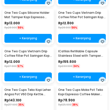
One Two Cups Silicone Holder
One Two Cups Vietnam Drip
Mat Tamper Kopi Espresso
Coffee Filter Pot Saringan Kopi
Barista - 0310
124ml 7Q - LC1
Rp
13.000
Rp
12.800
Rp
28.900
56%
Rp
28.900
56%
+ Keranjang
+ Keranjang
One Two Cups Vietnam Drip
ICafilas Refillable Capsule
Coffee Filter Pot Saringan Kopi
Stainless Steel with Tamper
114ml 6Q - LC1
for Nespresso - F456
Rp
12.000
Rp
155.600
Rp
27.900
57%
Rp
233.900
34%
+ Keranjang
+ Keranjang
One Two Cups Teko Kopi Leher
One Two Cups Moka Pot Teko
Angsa Pot V60 Drip Kettle
Kopi Espresso Coffee Maker
960ml - RF-15
Stovetop 6 Cup 300ml - Z21
Rp
143.100
Rp
78.900
Rp
217.900
35%
Rp
125.900
38%