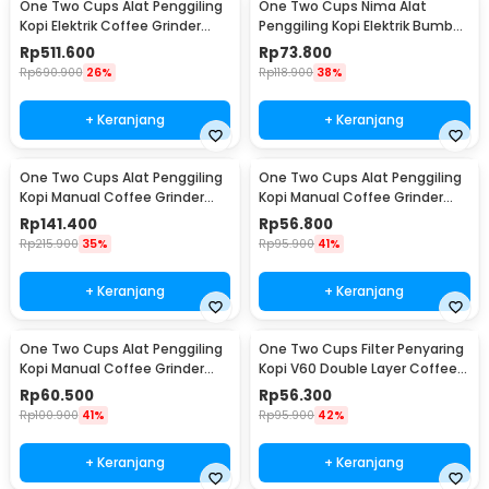
One Two Cups Alat Penggiling
One Two Cups Nima Alat
Kopi Elektrik Coffee Grinder
Penggiling Kopi Elektrik Bumbu
Adjustable - 600N
Coffee Grinder - NM-8300
Rp
511.600
Rp
73.800
Rp
690.900
26%
Rp
118.900
38%
+ Keranjang
+ Keranjang
One Two Cups Alat Penggiling
One Two Cups Alat Penggiling
Kopi Manual Coffee Grinder
Kopi Manual Coffee Grinder
Wood 30g - CW85532
160ml - CF012
Rp
141.400
Rp
56.800
Rp
215.900
35%
Rp
95.900
41%
+ Keranjang
+ Keranjang
One Two Cups Alat Penggiling
One Two Cups Filter Penyaring
Kopi Manual Coffee Grinder
Kopi V60 Double Layer Coffee
Adjustable - RHNHA0176
Filter - FS-40S
Rp
60.500
Rp
56.300
Rp
100.900
41%
Rp
95.900
42%
+ Keranjang
+ Keranjang