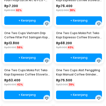
Foam Kopi Latte Art 16 PCS -
Kopi Espresso Coffee Stovetop
JJYE01
6 Cup 300ml - Z20
Rp
7.200
Rp
76.400
Rp
18.900
62%
Rp
122.900
38%
+ Keranjang
+ Keranjang
One Two Cups Vietnam Drip
One Two Cups Moka Pot Teko
Coffee Filter Pot Saringan Kopi
Kopi Espresso Coffee Stovetop
180ml 8Q - LC1
4 Cup 200ml - Z20
Rp
13.800
Rp
68.200
Rp
30.900
56%
Rp
111.900
40%
+ Keranjang
+ Keranjang
One Two Cups Moka Pot Teko
One Two Cups Alat Penggiling
Kopi Espresso Coffee Stovetop
Kopi Manual Coffee Grinder
2 Cup 100ml - Z20
Wood - 16290
Rp
53.400
Rp
75.500
Rp
90.900
42%
Rp
121.900
39%
+ Keranjang
+ Keranjang