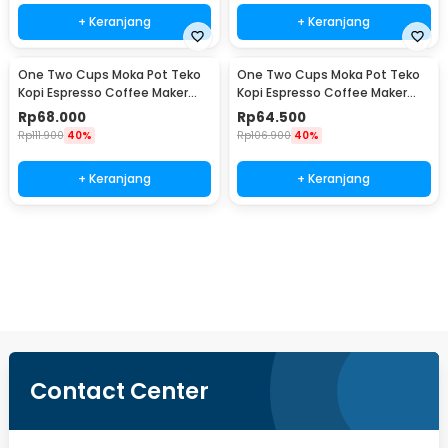
+ Keranjang
+ Keranjang
One Two Cups Moka Pot Teko
One Two Cups Moka Pot Teko
Kopi Espresso Coffee Maker
Kopi Espresso Coffee Maker
Stovetop 4 Cup 200ml - Z21
Stovetop 2 Cup 100ml - Z21
Rp
68.000
Rp
64.500
Rp
111.900
40%
Rp
106.900
40%
+ Keranjang
+ Keranjang
Beli Sekarang
Contact Center