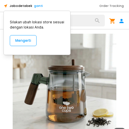
Jabodetabek
ganti
Order Tracking
Alat Kopi
Silakan ubah lokasi store sesuai
dengan lokasi Anda.
Mengerti