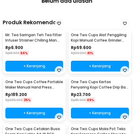
Belum ada ulasan
Produk Rekomendasi
Mr. Tea Saringan Teh Tea Filter
One Two Cups Alat Penggiling
Infuser Strainer Chilling Man
Kopi Manual Coffee Grinder
Silicon - MR03
Portable - WFCG9800
Rp
6.900
Rp
59.600
Rp
18.900
64%
Rp
99.900
41%
+ Keranjang
+ Keranjang
One Two Cups Coffee Portable
One Two Cups Kertas
Maker Manual Hand Press
Penyaring Kopi Coffee Drip Bag
Espresso 300ml - T35066
Paper Filter 50PCS - T111
Rp
189.200
Rp
23.700
Rp
286.900
35%
Rp
45.900
49%
+ Keranjang
+ Keranjang
One Two Cups Cetakan Busa
One Two Cups Moka Pot Teko