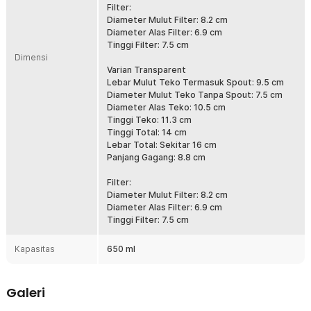
Filter:
Tutup Kayu Walnut Alami
Diameter Mulut Filter: 8.2 cm
Tutup dibuat dari kayu walnut berkualitas tinggi, memberikan
Diameter Alas Filter: 6.9 cm
kontras alami yang hangat dengan bodi kaca. Tidak hanya
Tinggi Filter: 7.5 cm
fungsional untuk menjaga suhu tetap stabil, tetapi juga
Dimensi
mempercantik tampilan keseluruhan. Setiap tutup memiliki motif
Varian Transparent
kayu unik yang membuat setiap unit berbeda.
Lebar Mulut Teko Termasuk Spout: 9.5 cm
Mudah Digunakan dan Dibersihkan
Diameter Mulut Teko Tanpa Spout: 7.5 cm
Desain leher teko yang lebar memudahkan pengisian air dan
Diameter Alas Teko: 10.5 cm
pembersihan. Bisa digunakan bersama alat pemanas teko atau
Tinggi Teko: 11.3 cm
kompor listrik bertemperatur rendah (dengan alas pelindung).
Tinggi Total: 14 cm
Tahan lama dan cocok untuk penggunaan harian.
Lebar Total: Sekitar 16 cm
Panjang Gagang: 8.8 cm
Kelengkapan Produk
Filter:
Rincian yang Anda dapatkan untuk pembelian produk ini:
Diameter Mulut Filter: 8.2 cm
Diameter Alas Filter: 6.9 cm
1 x One Two Cups Teko Teh Kaca Saringan Tahan Panas Infuser
Tinggi Filter: 7.5 cm
Teapot 650ml - HP13
Kapasitas
650 ml
Galeri