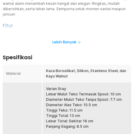
walnut alami menambah kesan hangat dan elegan. Ringkas, mudah
dibersihkan, serta tahan lama. Sempurna untuk momen santai maupun
jamuan
Fitur
Kaca Tahan Panas, Aman untuk Air Mendidih
Lebih Banyak
Dibuat dari kaca borosilikat berkualitas tinggi, teko ini aman
digunakan untuk menyeduh air panas langsung tanpa retak.
Transparansi kaca memudahkan Anda melihat warna teh saat
Spesifikasi
proses infusi berlangsung, memberikan kesan visual yang
menenangkan dan estetis.
Kaca Borosilikat, Silikon, Stainless Steel, dan
Kapasitas 650 ml
Material
Kayu Walnut
Dengan ukuran yang pas, teko ini cocok untuk kebutuhan pribadi
atau momen santai bersama teman atau keluarga. Cukup ringkas
sehingga tidak memakan banyak tempat, namun cukup luas untuk
Varian Gray
menikmati sesi teh yang nyaman. Pilihan tepat untuk penggunaan
Lebar Mulut Teko Termasuk Spout: 10 cm
harian atau sebagai pelengkap jamuan.
Diameter Mulut Teko Tanpa Spout: 7.7 cm
Diameter Alas Teko: 10.5 cm
Seduhan Murni Tanpa Ampas
Tinggi Teko: 11.5 cm
Dibuat khusus untuk Anda yang serba praktis, teko teh tahan panas
Tinggi Total: 13 cm
ini dilengkapi saringan kaca. Lubang di bagian bawahnya dapat
Lebar Total: Sekitar 16 cm
menyaring ampas teh secara maksimal. Nikmati racikan teh favorit
Panjang Gagang: 8.5 cm
yang jernih tanpa ada ampas yang mengganggu.