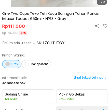
1 / 9
One Two Cups Teko Teh Kaca Saringan Tahan Panas
Infuser Teapot 650ml - HP13
-
Gray
Rp
111.000
Rp
175.900
37
%
Belum ada ulasan
•
SKU
7CHTJTGY
Pilihan Warna:
Gray
Transparent
Lihat
Lokasi Lainnya
Informasi Stok:
Jabodetabek
Gudang Online
Pick n Go Bekasi
Tersedia
Pre-Order