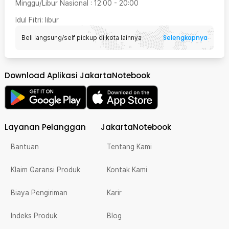
Minggu/Libur Nasional
:
12:00
-
20:00
Idul Fitri
: libur
Selengkapnya
Beli langsung/self pickup di kota lainnya
Download Aplikasi JakartaNotebook
Layanan Pelanggan
JakartaNotebook
Bantuan
Tentang Kami
Klaim Garansi Produk
Kontak Kami
Biaya Pengiriman
Karir
Indeks Produk
Blog