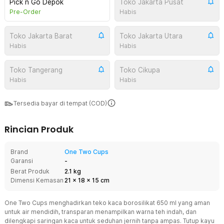
Pick n Go Depok
Toko Jakarta Pusat
Pre-Order
Habis
Toko Jakarta Barat
Toko Jakarta Utara
Habis
Habis
Toko Tangerang
Toko Cikupa
Habis
Habis
Tersedia bayar di tempat (COD)
Rincian Produk
Brand
One Two Cups
Garansi
-
Berat Produk
2.1 kg
Dimensi Kemasan
21
x
18
x
15
cm
One Two Cups menghadirkan teko kaca borosilikat 650 ml yang aman
untuk air mendidih, transparan menampilkan warna teh indah, dan
dilengkapi saringan kaca untuk seduhan jernih tanpa ampas. Tutup kayu