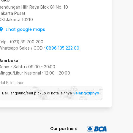
Bendungan Hilir Raya Blok G1 No. 10
Jakarta Pusat
DKI Jakarta
10210
Lihat google maps
Telp
:
(021) 39 700 200
Whatsapp Sales / COD
:
0896 135 222 00
Jam buka:
Senin - Sabtu
:
09:00
-
20:00
Minggu/Libur Nasional
:
12:00
-
20:00
Idul Fitri
: libur
Selengkapnya
Beli langsung/self pickup di kota lainnya
Our partners