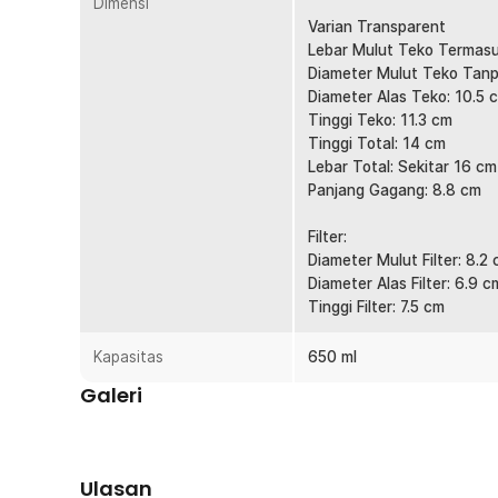
Dimensi
Tahan lama dan cocok untuk penggunaan harian.
Varian Transparent
Lebar Mulut Teko Termasu
Kelengkapan Produk
Diameter Mulut Teko Tanp
Diameter Alas Teko: 10.5 
Rincian yang Anda dapatkan untuk pembelian produk ini
Tinggi Teko: 11.3 cm
1 x One Two Cups Teko Teh Kaca Saringan Tahan Pa
Tinggi Total: 14 cm
Lebar Total: Sekitar 16 cm
Panjang Gagang: 8.8 cm
Filter:
Diameter Mulut Filter: 8.2
Diameter Alas Filter: 6.9 c
Tinggi Filter: 7.5 cm
Kapasitas
650 ml
Galeri
Ulasan