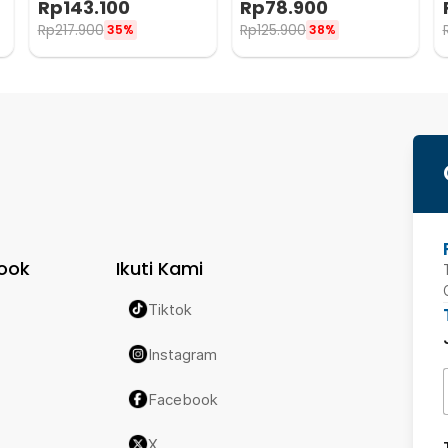
Rp
143.100
Rp
78.900
300ml - Z21
Rp
217.900
Rp
125.900
35%
38%
ook
Ikuti Kami
Tiktok
Instagram
Facebook
X