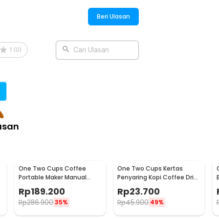
Beri Ulasan
1
(
0
)
Cari Ulasan
asan
One Two Cups Coffee
One Two Cups Kertas
Portable Maker Manual
Penyaring Kopi Coffee Drip
Hand Press Espresso 300ml
Bag Paper Filter 50PCS -
Rp
189.200
Rp
23.700
- T35066
T111
Rp
286.900
Rp
45.900
35%
49%