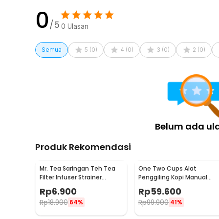
0
/5
0
Ulasan
Semua
5
(
0
)
4
(
0
)
3
(
0
)
2
(
0
)
Belum ada ul
Produk Rekomendasi
Mr. Tea Saringan Teh Tea
One Two Cups Alat
Filter Infuser Strainer
Penggiling Kopi Manual
Chilling Man Silicon - MR03
Coffee Grinder Portable -
Rp
6.900
Rp
59.600
WFCG9800
Rp
18.900
Rp
99.900
64%
41%