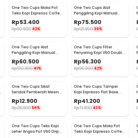
One Two Cups Moka Pot
One Two Cups Alat
Teko Kopi Espresso Coffee
Penggiling Kopi Manual
Stovetop 2 Cup 100ml -
Coffee Grinder Wood -
Rp
53.400
Rp
75.500
Z20
16290
Rp
90.900
Rp
121.900
42%
39%
One Two Cups Alat
One Two Cups Filter
Penggiling Kopi Manual
Penyaring Kopi V60 Double
Coffee Grinder Adjustable
Layer Coffee Filter - FS-40S
Rp
60.500
Rp
56.300
- RHNHA0176
Rp
100.900
Rp
95.900
41%
42%
One Two Cups Sikat
One Two Cups Tamper
Sendok Pembersih Mesin
Kopi Espresso Flat Base
Kopi Espresso 2in1 - 8809
Stainless Steel 51mm -
Rp
12.900
Rp
41.200
SS51
Rp
28.900
Rp
71.900
56%
43%
One Two Cups Teko Kopi
One Two Cups Moka Pot
Leher Angsa Pot V60 Drip
Teko Kopi Espresso Coffee
Kettle 960ml - RF-15
Maker Stovetop 6 Cup