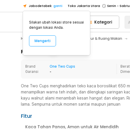
Jabodetabek
ganti
Toko Jakarta Utara
Toko Tangerang
Kategori
A
Silakan ubah lokasi store sesuai
Toko Cikupa
dengan lokasi Anda.
Pick n Go Jakarta Barat
Senin - J
Home Appliance
Perlengkapan Dapur & Ruang Makan
Mengerti
Pick n Go Bekasi
Senin - Jumat (08
Pick n Go Depok
Senin - Jumat (08
Rincian Produk
Toko Jakarta Pusat
Senin - Sabtu
Brand
One Two Cups
Berat
Toko Jakarta Barat
Senin - Sabtu
Garansi
-
Dime
Toko Jakarta Utara
Toko Tangerang
One Two Cups menghadirkan teko kaca borosilikat 650 ml
menampilkan warna teh indah, dan dilengkapi saringan ka
Toko Cikupa
kayu walnut alami menambah kesan hangat dan elegan. Ri
Pick n Go Jakarta Barat
Senin - J
lama. Sempurna untuk momen santai maupun jamuan
Pick n Go Bekasi
Senin - Jumat (08
Fitur
Pick n Go Depok
Senin - Jumat (08
Kaca Tahan Panas, Aman untuk Air Mendidih