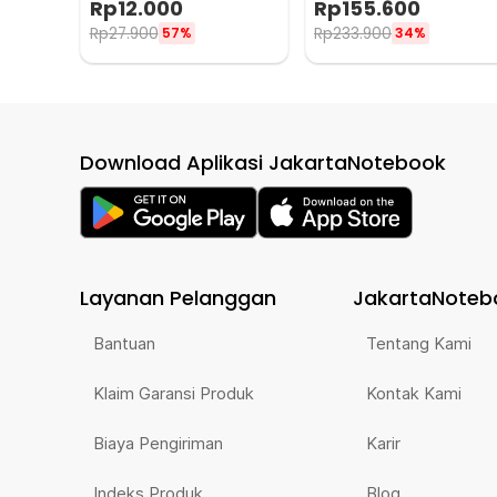
Rp
12.000
Rp
155.600
LC1
F456
Rp
27.900
Rp
233.900
57%
34%
Download Aplikasi JakartaNotebook
Layanan Pelanggan
JakartaNoteb
Bantuan
Tentang Kami
Klaim Garansi Produk
Kontak Kami
Biaya Pengiriman
Karir
Indeks Produk
Blog