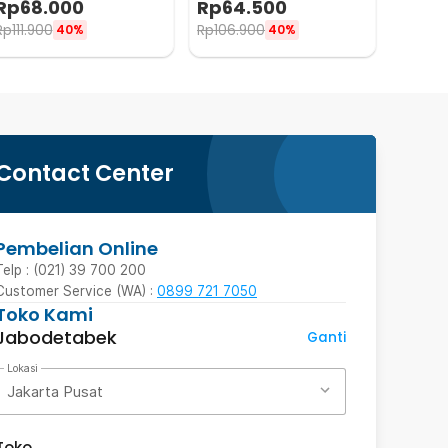
Rp
68.000
Rp
64.500
200ml - Z21
100ml - Z21
Rp
111.900
Rp
106.900
40%
40%
Contact Center
Pembelian Online
Telp : (021) 39 700 200
Customer Service (WA) :
0899 721 7050
Toko Kami
Jabodetabek
Ganti
Lokasi
Jakarta Pusat
Toko