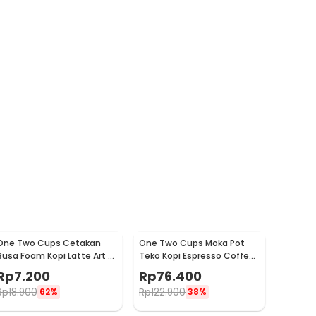
One Two Cups Cetakan
One Two Cups Moka Pot
Busa Foam Kopi Latte Art 16
Teko Kopi Espresso Coffee
PCS - JJYE01
Stovetop 6 Cup 300ml -
Rp
7.200
Rp
76.400
Z20
Rp
18.900
Rp
122.900
62%
38%