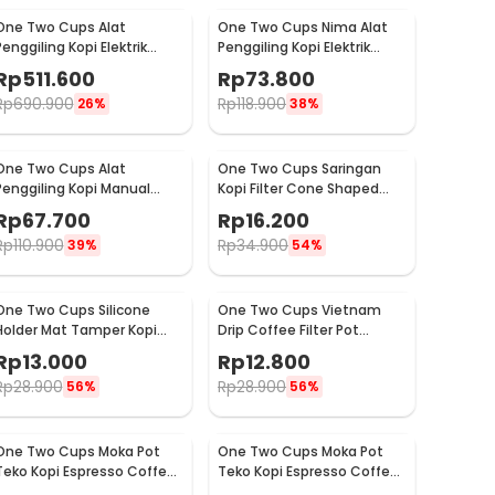
One Two Cups Alat
One Two Cups Nima Alat
Penggiling Kopi Elektrik
Penggiling Kopi Elektrik
Coffee Grinder Adjustable
Bumbu Coffee Grinder -
Rp
511.600
Rp
73.800
- 600N
NM-8300
Rp
690.900
Rp
118.900
26%
38%
One Two Cups Alat
One Two Cups Saringan
Penggiling Kopi Manual
Kopi Filter Cone Shaped
Coffee Grinder Adjustable
Coffee Dripper 1 PCS - K741
Rp
67.700
Rp
16.200
- CF4146
Rp
110.900
Rp
34.900
39%
54%
One Two Cups Silicone
One Two Cups Vietnam
Holder Mat Tamper Kopi
Drip Coffee Filter Pot
Espresso Barista - 0310
Saringan Kopi 124ml 7Q -
Rp
13.000
Rp
12.800
LC1
Rp
28.900
Rp
28.900
56%
56%
One Two Cups Moka Pot
One Two Cups Moka Pot
Teko Kopi Espresso Coffee
Teko Kopi Espresso Coffee
Maker Stovetop 4 Cup
Maker Stovetop 2 Cup