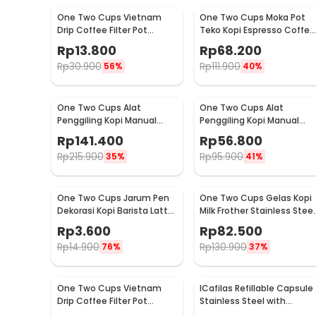
One Two Cups Vietnam
One Two Cups Moka Pot
Drip Coffee Filter Pot
Teko Kopi Espresso Coffee
Saringan Kopi 180ml 8Q -
Stovetop 4 Cup 200ml -
Rp
13.800
Rp
68.200
LC1
Z20
Rp
30.900
Rp
111.900
56%
40%
One Two Cups Alat
One Two Cups Alat
Penggiling Kopi Manual
Penggiling Kopi Manual
Coffee Grinder Wood 30g -
Coffee Grinder 160ml -
Rp
141.400
Rp
56.800
CW85532
CF012
Rp
215.900
Rp
95.900
35%
41%
One Two Cups Jarum Pen
One Two Cups Gelas Kopi
Dekorasi Kopi Barista Latte
Milk Frother Stainless Steel
Art Needle 13cm - F3F27
400ml - WZ0011
Rp
3.600
Rp
82.500
Rp
14.900
Rp
130.900
76%
37%
One Two Cups Vietnam
ICafilas Refillable Capsule
Drip Coffee Filter Pot
Stainless Steel with
Saringan Kopi 114ml 6Q -
Tamper for Nespresso -