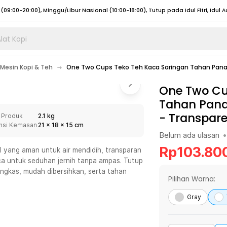
lat Kopi
umat (07:00 - 20:00), Sabtu - Minggu (08:00 - 20:00), Tutup pada Idul Fitri
Sele
Mesin Kopi & Teh
One Two Cups Teko Teh Kaca Saringan Tahan Panas
:00 - 20:00), Sabtu - Minggu/ Libur Nasional (08:00 - 17:00)
Selengkapnya
:00 - 20:00), Sabtu - Minggu/ Libur Nasional (08:00 - 17:00)
One Two Cu
Selengkapnya
Tahan Panas
 (09:00-20:00), Minggu/Libur Nasional (12:00-20:00), Tutup pada Idul Fitri
Sele
-
Transpare
 Produk
2.1 kg
 (09:00-20:00), Minggu/Libur Nasional (12:00-20:00), Tutup pada Idul Fitri
Sele
nsi Kemasan
21
x
18
x
15
cm
Belum ada ulasan
•
Rp
103.80
 yang aman untuk air mendidih, transparan
ca untuk seduhan jernih tanpa ampas. Tutup
ngkas, mudah dibersihkan, serta tahan
umat (07:00 - 20:00), Sabtu - Minggu (08:00 - 20:00), Tutup pada Idul Fitri
Sele
Pilihan Warna:
:00 - 20:00), Sabtu - Minggu/ Libur Nasional (08:00 - 17:00)
Selengkapnya
Gray
:00 - 20:00), Sabtu - Minggu/ Libur Nasional (08:00 - 17:00)
Selengkapnya