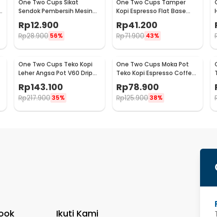
One Two Cups Sikat
One Two Cups Tamper
Sendok Pembersih Mesin
Kopi Espresso Flat Base
:
Kopi Espresso 2in1 - 8809
Stainless Steel 51mm -
Rp
12.900
Rp
41.200
anas Teapot 480ml - HM4
SS51
Rp
28.900
Rp
71.900
56%
43%
One Two Cups Teko Kopi
One Two Cups Moka Pot
Leher Angsa Pot V60 Drip
Teko Kopi Espresso Coffee
Kettle 960ml - RF-15
Maker Stovetop 6 Cup
Rp
143.100
Rp
78.900
300ml - Z21
Rp
217.900
Rp
125.900
35%
38%
ook
Ikuti Kami