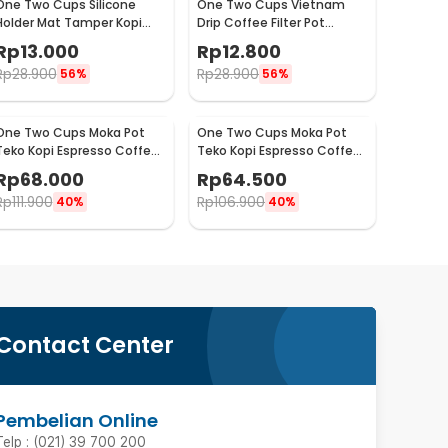
One Two Cups Silicone
One Two Cups Vietnam
Holder Mat Tamper Kopi
Drip Coffee Filter Pot
Espresso Barista - 0310
Saringan Kopi 124ml 7Q -
Rp
13.000
Rp
12.800
LC1
Rp
28.900
Rp
28.900
56%
56%
One Two Cups Moka Pot
One Two Cups Moka Pot
Teko Kopi Espresso Coffee
Teko Kopi Espresso Coffee
Maker Stovetop 4 Cup
Maker Stovetop 2 Cup
Rp
68.000
Rp
64.500
200ml - Z21
100ml - Z21
Rp
111.900
Rp
106.900
40%
40%
Contact Center
Pembelian Online
Telp : (021) 39 700 200