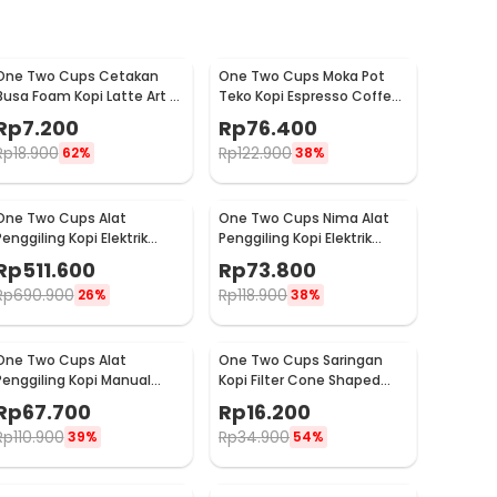
One Two Cups Cetakan
One Two Cups Moka Pot
Busa Foam Kopi Latte Art 16
Teko Kopi Espresso Coffee
PCS - JJYE01
Stovetop 6 Cup 300ml -
Rp
7.200
Rp
76.400
Z20
Rp
18.900
Rp
122.900
62%
38%
One Two Cups Alat
One Two Cups Nima Alat
Penggiling Kopi Elektrik
Penggiling Kopi Elektrik
Coffee Grinder Adjustable
Bumbu Coffee Grinder -
Rp
511.600
Rp
73.800
- 600N
NM-8300
Rp
690.900
Rp
118.900
26%
38%
One Two Cups Alat
One Two Cups Saringan
Penggiling Kopi Manual
Kopi Filter Cone Shaped
Coffee Grinder Adjustable
Coffee Dripper 1 PCS - K741
Rp
67.700
Rp
16.200
- CF4146
Rp
110.900
Rp
34.900
39%
54%