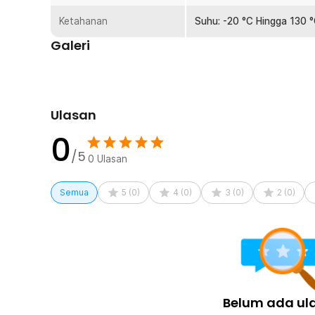
Ketahanan
Suhu: -20 °C Hingga 130 
Galeri
Ulasan
0
/5
0
Ulasan
Ingin menyeduh teh tanpa repot menyaring daun tehnya?
teh tahan panas. Di dalam teko ini, Anda bisa menyeduh t
Semua
5
(
0
)
4
(
0
)
3
(
0
)
2
(
0
)
dengan saringan filter kaca pada bagian tengahnya unt
rempah-rempah atau potongan buah. Filternya dibekali lu
untuk proses ekstrak yang optimal. Setelah penyeduhan 
dengan mengangkat filter kaca dari teko.
Fitur
Belum ada ul
Tampak Minimalis dan Oriental