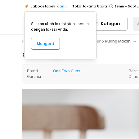
Jabodetabek
ganti
Toko Jakarta Utara
Toko Tangerang
Kategori
A
Silakan ubah lokasi store sesuai
Toko Cikupa
dengan lokasi Anda.
Pick n Go Jakarta Barat
Senin - J
Home Appliance
Perlengkapan Dapur & Ruang Makan
Mengerti
Pick n Go Bekasi
Senin - Jumat (08
Pick n Go Depok
Senin - Jumat (08
Rincian Produk
Toko Jakarta Pusat
Senin - Sabtu
Brand
One Two Cups
Berat
Toko Jakarta Barat
Senin - Sabtu
Garansi
-
Dime
Toko Jakarta Utara
Toko Tangerang
Toko Cikupa
Pick n Go Jakarta Barat
Senin - J
Pick n Go Bekasi
Senin - Jumat (08
Pick n Go Depok
Senin - Jumat (08