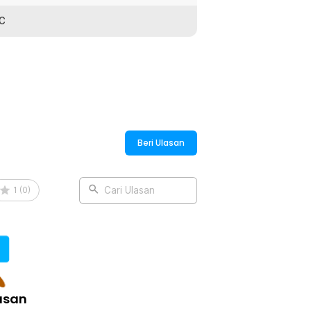
°C
Beri Ulasan
 Inilah saatnya untuk menggunakan teko
eh hingga kapasitas 480 ml. Dilengkapi
1
(
0
)
Cari Ulasan
uk memudahkan Anda menyaring daun teh,
bang-lubang kecil yang tersebar merata
selesai, Anda bisa mengeluarkan ampas teh
asan