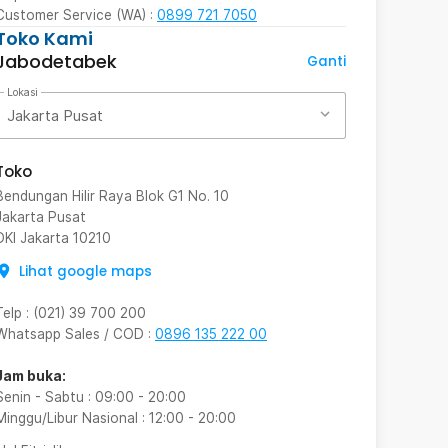
Customer Service (WA) :
0899 721 7050
Toko Kami
Jabodetabek
Ganti
Lokasi
Jakarta Pusat
Toko
Bendungan Hilir Raya Blok G1 No. 10
Jakarta Pusat
DKI Jakarta
10210
Lihat google maps
Telp
:
(021) 39 700 200
Whatsapp Sales / COD
:
0896 135 222 00
Jam buka:
Senin - Sabtu
:
09:00
-
20:00
Minggu/Libur Nasional
:
12:00
-
20:00