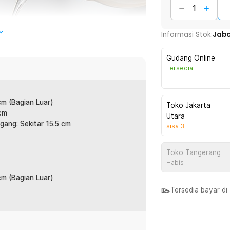
Informasi Stok:
Jab
Gudang Online
Tersedia
cm (Bagian Luar)
Toko Jakarta
 cm
Utara
gang: Sekitar 15.5 cm
sisa
3
Toko Tangerang
Habis
 cm (Bagian Luar)
Tersedia bayar d