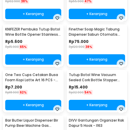
Rp
92.900
38%
Rp
55.900
47%
+ Keranjang
+ Keranjang
KNIFEZER Pembuka Tutup Botol
Finether Soap Magic Tabung
Wine Bottle Opener Stainless
Dispenser Sabun Otomatis
Steel - WS01
400ml - AD-03
Rp
5.600
Rp
75.000
Rp
15.900
65%
Rp
120.900
38%
+ Keranjang
+ Keranjang
One Two Cups Cetakan Busa
Tutup Botol Wine Vacuum
Foam Kopi Latte Art 16 PCS -
Sealed Cork Bottle Stopper
JJYE01
Stainless Steel - G94529
Rp
7.200
Rp
15.400
Rp
18.900
62%
Rp
32.900
54%
+ Keranjang
+ Keranjang
Bar Butler Liquor Dispenser Bir
DIVV Gantungan Organizer Rak
Pump Beer Machine Gas
Dapur 5 Hook - I163