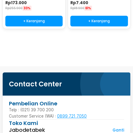
Station 900ml - P-36
Rp
173.000
Rp
7.400
Rp
255.900
33%
Rp
18.900
61%
+ Keranjang
+ Keranjang
Beli Sekarang
Contact Center
Pembelian Online
Telp : (021) 39 700 200
Customer Service (WA) :
0899 721 7050
Toko Kami
Jabodetabek
Ganti