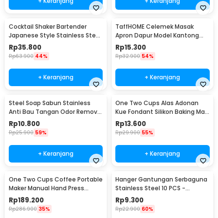
+ Keranjang
+ Keranjang
Cocktail Shaker Bartender
TaffHOME Celemek Masak
Japanese Style Stainless Steel
Apron Dapur Model Kantong
200ml
Pola Spatula - JJ41
Rp
35.800
Rp
15.300
Rp
63.900
44%
Rp
32.900
54%
+ Keranjang
+ Keranjang
Steel Soap Sabun Stainless
One Two Cups Alas Adonan
Anti Bau Tangan Odor Remove
Kue Fondant Silikon Baking Mat
- HW071
Anti Slip - JJ3873
Rp
10.800
Rp
13.600
Rp
25.900
59%
Rp
29.900
55%
+ Keranjang
+ Keranjang
One Two Cups Coffee Portable
Hanger Gantungan Serbaguna
Maker Manual Hand Press
Stainless Steel 10 PCS -
Espresso 300ml - T35066
M127105
Rp
189.200
Rp
9.300
Rp
286.900
35%
Rp
22.900
60%