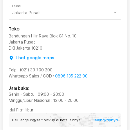
Lokasi
Jakarta Pusat
Toko
Bendungan Hilir Raya Blok G1 No. 10
Jakarta Pusat
DKI Jakarta
10210
Lihat google maps
Telp
:
(021) 39 700 200
Whatsapp Sales / COD
:
0896 135 222 00
Jam buka:
Senin - Sabtu
:
09:00
-
20:00
Minggu/Libur Nasional
:
12:00
-
20:00
Idul Fitri
: libur
Selengkapnya
Beli langsung/self pickup di kota lainnya