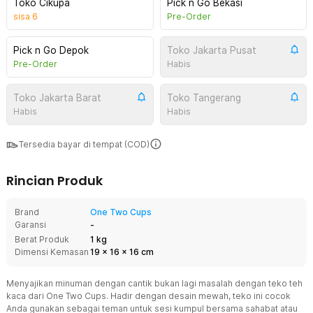
Toko Cikupa
Pick n Go Bekasi
sisa
6
Pre-Order
Pick n Go Depok
Toko Jakarta Pusat
Pre-Order
Habis
Toko Jakarta Barat
Toko Tangerang
Habis
Habis
Tersedia bayar di tempat (COD)
Rincian Produk
Brand
One Two Cups
Garansi
-
Berat Produk
1 kg
Dimensi Kemasan
19
x
16
x
16
cm
Menyajikan minuman dengan cantik bukan lagi masalah dengan teko teh
kaca dari One Two Cups. Hadir dengan desain mewah, teko ini cocok
Anda gunakan sebagai teman untuk sesi kumpul bersama sahabat atau