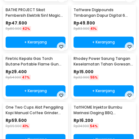
BATHE PROJECT Sikat
Taffware Digipounds
Pembersih Elektrik 5in1 Magic
Timbangan Dapur Digital 6
Brush Rechargeable - WQ8110
Satuan 1kg 0.1g - i2000
Rp
47.600
Rp
49.800
Rp
80.900
42%
Rp
83.900
41%
+ Keranjang
+ Keranjang
Firetric Kepala Gas Torch
Rhodey Power Sarung Tangan
Butane Portable Flame Gun
Keselamatan Tahan Goresan
Adjustable - 807
Pisau - EN388
Rp
29.400
Rp
15.000
Rp
54.900
47%
Rp
32.900
55%
+ Keranjang
+ Keranjang
One Two Cups Alat Penggiling
TaffHOME Injektor Bumbu
Kopi Manual Coffee Grinder
Marinasi Daging BBQ
Portable - WFCG9800
Seasoning Injector - HC117
Rp
59.600
Rp
16.200
Rp
99.900
41%
Rp
34.900
54%