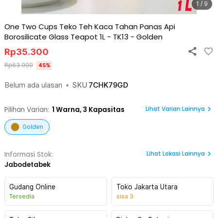
1 / 9
One Two Cups Teko Teh Kaca Tahan Panas Api
Borosilicate Glass Teapot 1L - TK13
-
Golden
Rp
35.300
Rp
63.900
45
%
Belum ada ulasan
•
SKU
7CHK79GD
Lihat Varian Lainnya
Pilihan Varian:
1
Warna,
3 Kapasitas
Golden
Lihat
Lokasi Lainnya
Informasi Stok:
Jabodetabek
Gudang Online
Toko Jakarta Utara
Tersedia
sisa
3