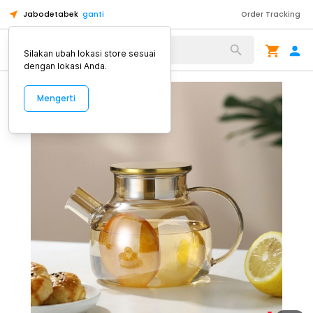
Jabodetabek
ganti
Order Tracking
Alat Kopi
Silakan ubah lokasi store sesuai
dengan lokasi Anda.
Mengerti