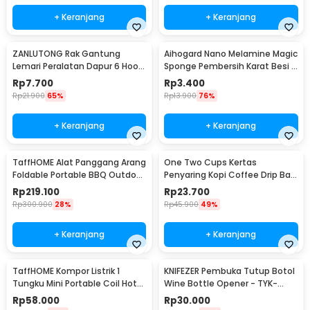
+ Keranjang
+ Keranjang
ZANLUTONG Rak Gantung
Aihogard Nano Melamine Magic
Lemari Peralatan Dapur 6 Hook
Sponge Pembersih Karat Besi -
Besi - 2137
CW62
Rp
7.700
Rp
3.400
Rp
21.900
65%
Rp
13.900
76%
+ Keranjang
+ Keranjang
TaffHOME Alat Panggang Arang
One Two Cups Kertas
Foldable Portable BBQ Outdoor
Penyaring Kopi Coffee Drip Bag
Grill Stove - HWSK77
Paper Filter 50PCS - T111
Rp
219.100
Rp
23.700
Rp
300.900
28%
Rp
45.900
49%
+ Keranjang
+ Keranjang
TaffHOME Kompor Listrik 1
KNIFEZER Pembuka Tutup Botol
Tungku Mini Portable Coil Hot
Wine Bottle Opener - TYK-
Plate 500W - C1-1000-03
074B
Rp
58.000
Rp
30.000