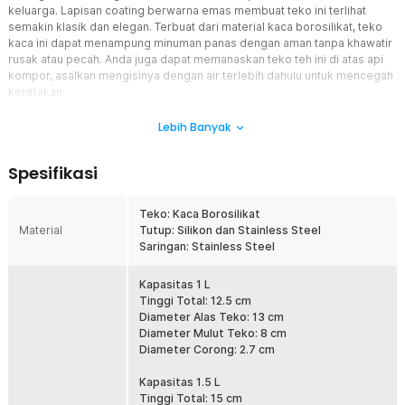
keluarga. Lapisan coating berwarna emas membuat teko ini terlihat
semakin klasik dan elegan. Terbuat dari material kaca borosilikat, teko
kaca ini dapat menampung minuman panas dengan aman tanpa khawatir
rusak atau pecah. Anda juga dapat memanaskan teko teh ini di atas api
kompor, asalkan mengisinya dengan air terlebih dahulu untuk mencegah
keretakan.
Fitur
Lebih Banyak
Model Klasik dan Elegan
Spesifikasi
Jika Anda mencari teko yang tepat untuk melengkapi sesi kumpul
bersama sahabat dan keluarga, teko teh kaca dari One Two Cups
adalah pilihan yang tepat. Dibuat khusus untuk Anda yang suka
Teko: Kaca Borosilikat
peralatan dapur dengan model klasik dan elegan, teko ini hadir
Material
Tutup: Silikon dan Stainless Steel
dengan perpaduan warna transparan dan emas yang cantik.
Saringan: Stainless Steel
Coating emas pada bagian badan teko semakin menonjolkan kesan
mewah yang dimiliki.
Kapasitas 1 L
Saringan Multifungsi
Tinggi Total: 12.5 cm
Pada bagian mulut teko, Anda dapat menemukan aksesori berupa
Diameter Alas Teko: 13 cm
saringan dari material stainless steel berbentuk spiral. Aksesori ini
Diameter Mulut Teko: 8 cm
berfungsi untuk menyaring ampas teh, buah, atau bahan minuman
Diameter Corong: 2.7 cm
lain agar tidak masuk ke gelas Anda. Selain itu, aksesori ini juga
dapat mengatur aliran air yang keluar sehingga tidak meleset atau
Kapasitas 1.5 L
tumpah.
Tinggi Total: 15 cm