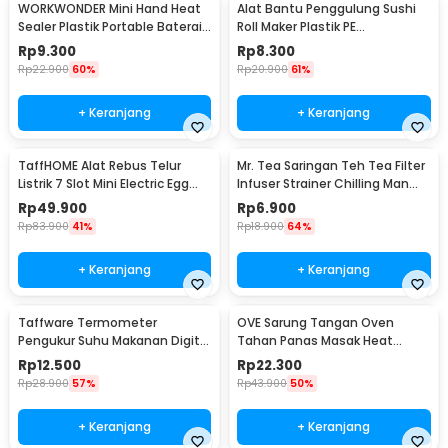
WORKWONDER Mini Hand Heat
Alat Bantu Penggulung Sushi
Sealer Plastik Portable Baterai
Roll Maker Plastik PE
AA - LX2000A
22x20.5x0.1cm - E1119
Rp
9.300
Rp
8.300
Rp
22.900
60%
Rp
20.900
61%
+ Keranjang
+ Keranjang
TaffHOME Alat Rebus Telur
Mr. Tea Saringan Teh Tea Filter
Listrik 7 Slot Mini Electric Egg
Infuser Strainer Chilling Man
Cooker 350W - YS-203
Silicon - MR03
Rp
49.900
Rp
6.900
Rp
83.900
41%
Rp
18.900
64%
+ Keranjang
+ Keranjang
Taffware Termometer
OVE Sarung Tangan Oven
Pengukur Suhu Makanan Digital
Tahan Panas Masak Heat
Daging Kopi Susu - TP101
Resistant Gloves - 540F
Rp
12.500
Rp
22.300
Rp
28.900
57%
Rp
43.900
50%
+ Keranjang
+ Keranjang