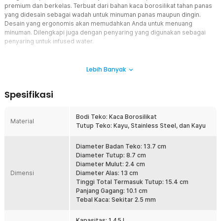
premium dan berkelas. Terbuat dari bahan kaca borosilikat tahan panas
yang didesain sebagai wadah untuk minuman panas maupun dingin.
Desain yang ergonomis akan memudahkan Anda untuk menuang
minuman. Dilengkapi juga dengan penyaring yang digunakan sebagai
penyaring untuk infused water.
Fitur
Lebih Banyak
Tahan Panas dan Dingin
Kaca borosilikat digunakan sebagai material utama agar teko teh
Spesifikasi
kaca mampu menahan suhu panas dan dingin. Anda pun tidak perlu
khawatir saat ingin menyajikan teh panas, sirup dingin, dan berbagai
jenis minuman lainnya. Teko ini juga dapat dipanaskan langsung
Bodi Teko: Kaca Borosilikat
Material
menggunakan kompor api ataupun listrik. Perlu diperhatikan agar
Tutup Teko: Kayu, Stainless Steel, dan Kayu
mengisi air terlebih dahulu sebelum memanaskan teko, jika teko
dalam keadaan kosong saat pemanasan maka dapat menyebabkan
Diameter Badan Teko: 13.7 cm
kaca retak.
Diameter Tutup: 8.7 cm
Tuang Minuman dengan Baik
Diameter Mulut: 2.4 cm
Dimensi
Untuk memudahkan Anda menuangkan minuman, sudah pasti teko
Diameter Alas: 13 cm
kaca ini dibekali dengan gagang dan spout yang ergonomis.
Tinggi Total Termasuk Tutup: 15.4 cm
Gagangnya dapat mendistribusikan beban secara merata,
Panjang Gagang: 10.1 cm
sementara spout atau mulut tekonya dapat mengalirkan minuman
Tebal Kaca: Sekitar 2.5 mm
secara terarah. Anda pun bisa menuangkan minuman dengan lebih
baik.
Kapasitas: 1.45 L