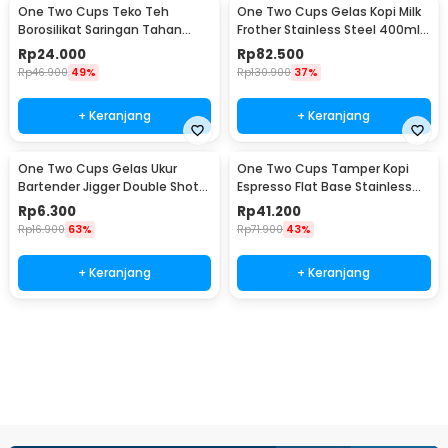
One Two Cups Teko Teh
One Two Cups Gelas Kopi Milk
Borosilikat Saringan Tahan
Frother Stainless Steel 400ml -
Panas Teapot 500ml - TP-757
WZ0011
Rp
24.000
Rp
82.500
Rp
46.900
49%
Rp
130.900
37%
+ Keranjang
+ Keranjang
One Two Cups Gelas Ukur
One Two Cups Tamper Kopi
Bartender Jigger Double Shot
Espresso Flat Base Stainless
15ml and 30ml - LE2
Steel 51mm - SS51
Rp
6.300
Rp
41.200
Rp
16.900
63%
Rp
71.900
43%
+ Keranjang
+ Keranjang
Beli Sekarang