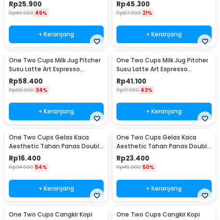
Stainless Steel 150ml - J068
Stainless Steel 600ml - J068
Rp
25.900
Rp
45.300
Rp
49.900
49%
Rp
57.000
21%
+ Keranjang
+ Keranjang
One Two Cups Milk Jug Pitcher
One Two Cups Milk Jug Pitcher
Susu Latte Art Espresso
Susu Latte Art Espresso
Stainless Steel 900ml - J068
Stainless Steel 350ml - 10084
Rp
58.400
Rp
41.100
Rp
88.000
34%
Rp
71.900
43%
+ Keranjang
+ Keranjang
One Two Cups Gelas Kaca
One Two Cups Gelas Kaca
Aesthetic Tahan Panas Double
Aesthetic Tahan Panas Double
Wall Glass 250ml - PLY1704
Wall Glass 433ml - PLY1704
Rp
16.400
Rp
23.400
Rp
34.900
54%
Rp
45.900
50%
+ Keranjang
+ Keranjang
One Two Cups Cangkir Kopi
One Two Cups Cangkir Kopi