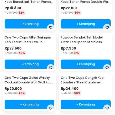
Kaca Borosilikat Tahan Panas
Kaca Tahan Panas Double Wall
Double Wall Cup 160ml
Cup 180ml - DOME240
Rp
18.800
Rp
22.100
Rp
38.900
52%
Rp
43.900
50%
+ Keranjang
+ Keranjang
One Two Cups Filter Saringan
Pawaca Sendok Teh Model
Teh Tea Infuser Brew-In
Gitar Tea Spoon Stainless
Stainless 201 - WLC36
Steel 304 12cm - RR-09
Rp
33.600
Rp
7.900
Rp
60.900
45%
Rp
19.900
61%
+ Keranjang
+ Keranjang
One Two Cups Gelas Whisky
One Two Cups Cangkir Kopi
Cocktail Double Wall Skull Rock
Stainless Steel Carabiner
Glass 150ml - SG-02
Camping Cup 220ml - C125
Rp
20.000
Rp
24.400
Rp
36.900
46%
Rp
47.900
50%
+ Keranjang
+ Keranjang