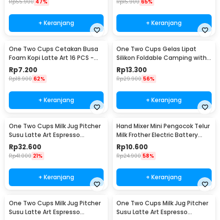
Rp
55.900
47%
Rp
15.900
65%
+ Keranjang
+ Keranjang
One Two Cups Cetakan Busa
One Two Cups Gelas Lipat
Foam Kopi Latte Art 16 PCS -
Silikon Foldable Camping with
JJYE01
Strap 200ml - F120
Rp
7.200
Rp
13.300
Rp
18.900
62%
Rp
29.900
56%
+ Keranjang
+ Keranjang
One Two Cups Milk Jug Pitcher
Hand Mixer Mini Pengocok Telur
Susu Latte Art Espresso
Milk Frother Electric Battery
Stainless Steel 350ml - J068
Power - HMP16
Rp
32.600
Rp
10.600
Rp
41.000
21%
Rp
24.900
58%
+ Keranjang
+ Keranjang
One Two Cups Milk Jug Pitcher
One Two Cups Milk Jug Pitcher
Susu Latte Art Espresso
Susu Latte Art Espresso