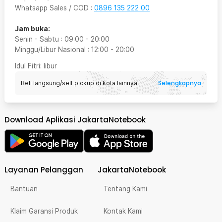
Whatsapp Sales / COD
:
0896 135 222 00
Jam buka:
Senin - Sabtu
:
09:00
-
20:00
Minggu/Libur Nasional
:
12:00
-
20:00
Idul Fitri
: libur
Selengkapnya
Beli langsung/self pickup di kota lainnya
Download Aplikasi JakartaNotebook
Layanan Pelanggan
JakartaNotebook
Bantuan
Tentang Kami
Klaim Garansi Produk
Kontak Kami