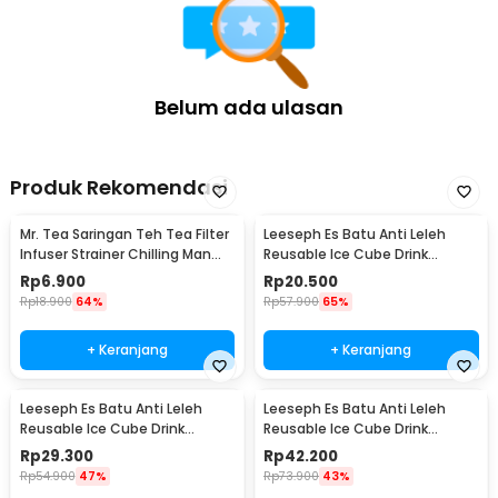
Borosilicate 1.45L - BR-384
Belum ada ulasan
Produk Rekomendasi
Mr. Tea Saringan Teh Tea Filter
Leeseph Es Batu Anti Leleh
Infuser Strainer Chilling Man
Reusable Ice Cube Drink
Silicon - MR03
Stainless Steel 304 4 PCS -
Rp
6.900
Rp
20.500
W0043
Rp
18.900
64%
Rp
57.900
65%
+ Keranjang
+ Keranjang
Leeseph Es Batu Anti Leleh
Leeseph Es Batu Anti Leleh
Reusable Ice Cube Drink
Reusable Ice Cube Drink
Stainless Steel 304 6 PCS -
Stainless Steel 304 8 PCS -
Rp
29.300
Rp
42.200
W0043
W0043
Rp
54.900
47%
Rp
73.900
43%