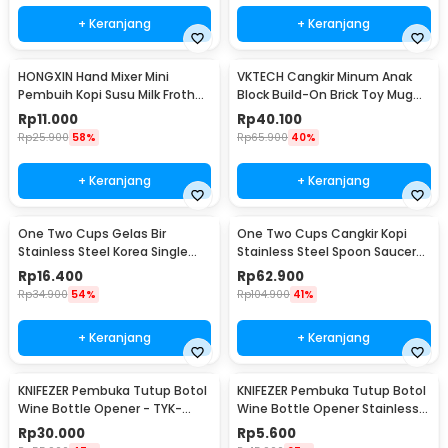
+ Keranjang
+ Keranjang
HONGXIN Hand Mixer Mini
VKTECH Cangkir Minum Anak
Pembuih Kopi Susu Milk Frother
Block Build-On Brick Toy Mug
Battery Power - MS-3089
350ml - 936SN
Rp
11.000
Rp
40.100
Rp
25.900
58%
Rp
65.900
40%
+ Keranjang
+ Keranjang
One Two Cups Gelas Bir
One Two Cups Cangkir Kopi
Stainless Steel Korea Single
Stainless Steel Spoon Saucer
Wall Glass 180ml - J070
Cup 120ml - 201
Rp
16.400
Rp
62.900
Rp
34.900
54%
Rp
104.900
41%
+ Keranjang
+ Keranjang
KNIFEZER Pembuka Tutup Botol
KNIFEZER Pembuka Tutup Botol
Wine Bottle Opener - TYK-
Wine Bottle Opener Stainless
074B
Steel - WS01
Rp
30.000
Rp
5.600