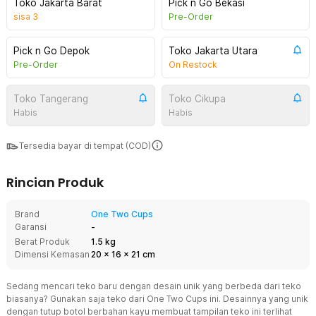
Toko Jakarta Barat
Pick n Go Bekasi
sisa
3
Pre-Order
Pick n Go Depok
Toko Jakarta Utara
Pre-Order
On Restock
Toko Tangerang
Toko Cikupa
Habis
Habis
Tersedia bayar di tempat (COD)
Rincian Produk
Brand
One Two Cups
Garansi
-
Berat Produk
1.5 kg
Dimensi Kemasan
20
x
16
x
21
cm
Sedang mencari teko baru dengan desain unik yang berbeda dari teko
biasanya? Gunakan saja teko dari One Two Cups ini. Desainnya yang unik
dengan tutup botol berbahan kayu membuat tampilan teko ini terlihat