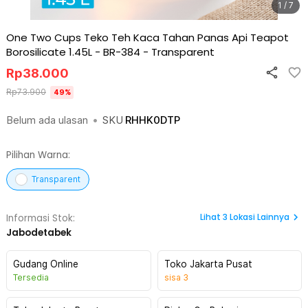
1 / 7
One Two Cups Teko Teh Kaca Tahan Panas Api Teapot
Borosilicate 1.45L - BR-384
-
Transparent
Rp
38.000
Rp
73.900
49
%
Belum ada ulasan
•
SKU
RHHK0DTP
Pilihan Warna:
Transparent
Lihat
3
Lokasi Lainnya
Informasi Stok:
Jabodetabek
Gudang Online
Toko Jakarta Pusat
Tersedia
sisa
3