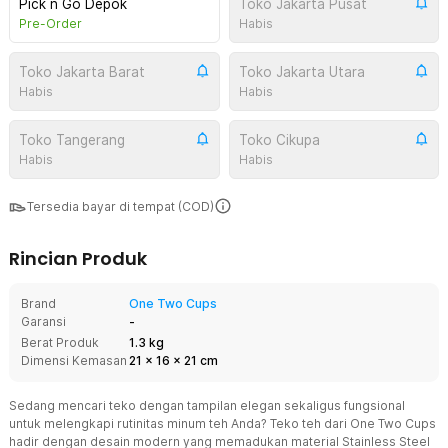
Pick n Go Depok
Toko Jakarta Pusat
Pre-Order
Habis
Toko Jakarta Barat
Toko Jakarta Utara
Habis
Habis
Toko Tangerang
Toko Cikupa
Habis
Habis
Tersedia bayar di tempat (COD)
Rincian Produk
Brand
One Two Cups
Garansi
-
Berat Produk
1.3 kg
Dimensi Kemasan
21
x
16
x
21
cm
Sedang mencari teko dengan tampilan elegan sekaligus fungsional
untuk melengkapi rutinitas minum teh Anda? Teko teh dari One Two Cups
hadir dengan desain modern yang memadukan material Stainless Steel