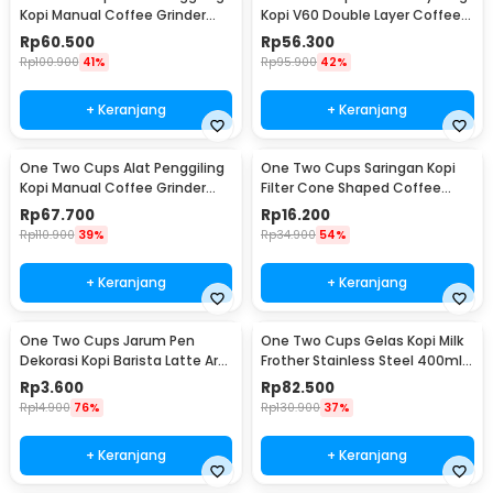
Kopi Manual Coffee Grinder
Kopi V60 Double Layer Coffee
Adjustable - RHNHA0176
Filter - FS-40S
Rp
60.500
Rp
56.300
Rp
100.900
41%
Rp
95.900
42%
+ Keranjang
+ Keranjang
One Two Cups Alat Penggiling
One Two Cups Saringan Kopi
Kopi Manual Coffee Grinder
Filter Cone Shaped Coffee
Adjustable - CF4146
Dripper 1 PCS - K741
Rp
67.700
Rp
16.200
Rp
110.900
39%
Rp
34.900
54%
+ Keranjang
+ Keranjang
One Two Cups Jarum Pen
One Two Cups Gelas Kopi Milk
Dekorasi Kopi Barista Latte Art
Frother Stainless Steel 400ml -
Needle 13cm - F3F27
WZ0011
Rp
3.600
Rp
82.500
Rp
14.900
76%
Rp
130.900
37%
+ Keranjang
+ Keranjang