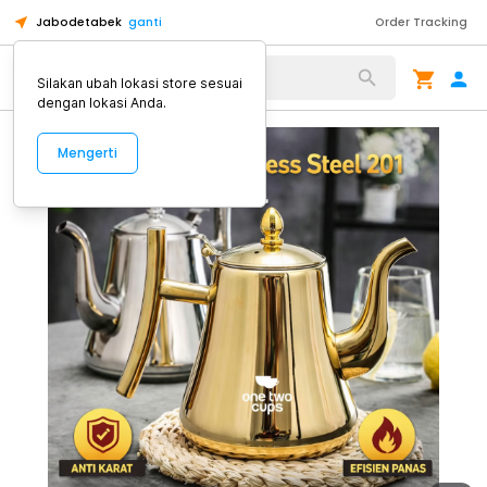
Jabodetabek
ganti
Order Tracking
Alat Kopi
Silakan ubah lokasi store sesuai
dengan lokasi Anda.
Mengerti