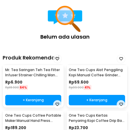
Belum ada ulasan
Produk Rekomendasi
Mr. Tea Saringan Teh Tea Filter
One Two Cups Alat Penggiling
Infuser Strainer Chilling Man
Kopi Manual Coffee Grinder
Silicon - MR03
Portable - WFCG9800
Rp
6.900
Rp
59.600
Rp
18.900
64%
Rp
99.900
41%
+ Keranjang
+ Keranjang
One Two Cups Coffee Portable
One Two Cups Kertas
Maker Manual Hand Press
Penyaring Kopi Coffee Drip Bag
Espresso 300ml - T35066
Paper Filter 50PCS - T111
Rp
189.200
Rp
23.700