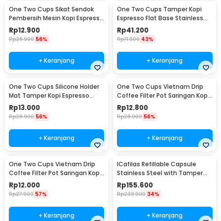
One Two Cups Sikat Sendok
One Two Cups Tamper Kopi
Pembersih Mesin Kopi Espresso
Espresso Flat Base Stainless
2in1 - 8809
Steel 51mm - SS51
Rp
12.900
Rp
41.200
Rp
28.900
56%
Rp
71.900
43%
+ Keranjang
+ Keranjang
One Two Cups Silicone Holder
One Two Cups Vietnam Drip
Mat Tamper Kopi Espresso
Coffee Filter Pot Saringan Kopi
Barista - 0310
124ml 7Q - LC1
Rp
13.000
Rp
12.800
Rp
28.900
56%
Rp
28.900
56%
+ Keranjang
+ Keranjang
One Two Cups Vietnam Drip
ICafilas Refillable Capsule
Coffee Filter Pot Saringan Kopi
Stainless Steel with Tamper
114ml 6Q - LC1
for Nespresso - F456
Rp
12.000
Rp
155.600
Rp
27.900
57%
Rp
233.900
34%
+ Keranjang
+ Keranjang