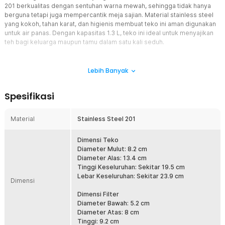
201 berkualitas dengan sentuhan warna mewah, sehingga tidak hanya
berguna tetapi juga mempercantik meja sajian. Material stainless steel
yang kokoh, tahan karat, dan higienis membuat teko ini aman digunakan
untuk air panas. Dengan kapasitas 1.3 L, teko ini ideal untuk menyajikan
teh bagi keluarga maupun tamu dalam satu kali seduh.
Fitur
Lebih Banyak
Teko Teh dengan Filter
Didesain khusus untuk pecinta teh, teko ini dilengkapi filter
Spesifikasi
penyaring yang terintegrasi di bagian dalam. Filter ini berfungsi
untuk menahan daun teh sehingga Anda bisa menyeduh langsung di
dalam teko tanpa khawatir ampas bercampur ke dalam gelas.
Material
Stainless Steel 201
Hasilnya, teh Anda lebih jernih, nikmat, dan praktis disajikan kapan
saja.
Dimensi Teko
Berbahan Stainless Steel
Diameter Mulut: 8.2 cm
Terbuat dari stainless steel 201, teko ini tidak hanya kokoh tetapi
Diameter Alas: 13.4 cm
juga tahan karat meski digunakan berulang kali untuk air panas.
Tinggi Keseluruhan: Sekitar 19.5 cm
Materialnya juga higienis karena tidak menyerap bau atau rasa,
Lebar Keseluruhan: Sekitar 23.9 cm
Dimensi
sehingga Anda bisa menikmati teh dengan cita rasa asli. Selain itu,
teko ini sangat mudah dibersihkan setelah digunakan, menjaga
Dimensi Filter
tampilannya tetap elegan setiap saat.
Diameter Bawah: 5.2 cm
Diameter Atas: 8 cm
Desain Ergonomis
Tinggi: 9.2 cm