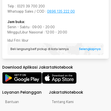
Telp
:
(021) 39 700 200
Whatsapp Sales / COD
:
0896 135 222 00
Jam buka:
Senin - Sabtu
:
09:00
-
20:00
Minggu/Libur Nasional
:
12:00
-
20:00
Idul Fitri
: libur
Selengkapnya
Beli langsung/self pickup di kota lainnya
Download Aplikasi JakartaNotebook
Layanan Pelanggan
JakartaNotebook
Bantuan
Tentang Kami