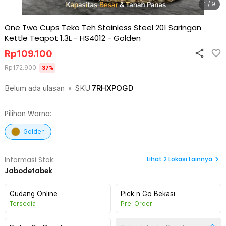
1 / 9
One Two Cups Teko Teh Stainless Steel 201 Saringan
Kettle Teapot 1.3L - HS4012
-
Golden
Rp
109.100
Rp
172.900
37
%
Belum ada ulasan
•
SKU
7RHXPOGD
Pilihan Warna:
Golden
Lihat
2
Lokasi Lainnya
Informasi Stok:
Jabodetabek
Gudang Online
Pick n Go Bekasi
Tersedia
Pre-Order