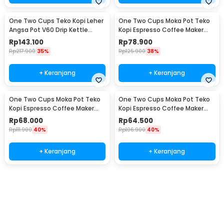
One Two Cups Teko Kopi Leher
One Two Cups Moka Pot Teko
Angsa Pot V60 Drip Kettle
Kopi Espresso Coffee Maker
960ml - RF-15
Stovetop 6 Cup 300ml - Z21
Rp
143.100
Rp
78.900
Rp
217.900
35%
Rp
125.900
38%
+ Keranjang
+ Keranjang
One Two Cups Moka Pot Teko
One Two Cups Moka Pot Teko
Kopi Espresso Coffee Maker
Kopi Espresso Coffee Maker
Stovetop 4 Cup 200ml - Z21
Stovetop 2 Cup 100ml - Z21
Rp
68.000
Rp
64.500
Rp
111.900
40%
Rp
106.900
40%
+ Keranjang
+ Keranjang
Beli Sekarang