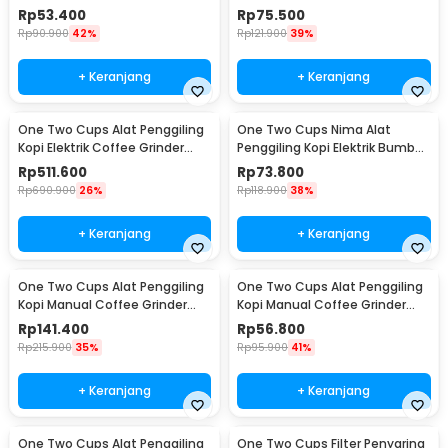
2 Cup 100ml - Z20
Wood - 16290
Rp
53.400
Rp
75.500
Rp
90.900
42%
Rp
121.900
39%
+ Keranjang
+ Keranjang
One Two Cups Alat Penggiling
One Two Cups Nima Alat
Kopi Elektrik Coffee Grinder
Penggiling Kopi Elektrik Bumbu
Adjustable - 600N
Coffee Grinder - NM-8300
Rp
511.600
Rp
73.800
Rp
690.900
26%
Rp
118.900
38%
+ Keranjang
+ Keranjang
One Two Cups Alat Penggiling
One Two Cups Alat Penggiling
Kopi Manual Coffee Grinder
Kopi Manual Coffee Grinder
Wood 30g - CW85532
160ml - CF012
Rp
141.400
Rp
56.800
Rp
215.900
35%
Rp
95.900
41%
+ Keranjang
+ Keranjang
One Two Cups Alat Penggiling
One Two Cups Filter Penyaring