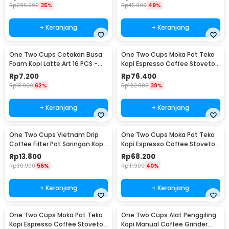
Rp
286.900
35%
Rp
45.900
49%
+ Keranjang
+ Keranjang
One Two Cups Cetakan Busa
One Two Cups Moka Pot Teko
Foam Kopi Latte Art 16 PCS -
Kopi Espresso Coffee Stovetop
JJYE01
6 Cup 300ml - Z20
Rp
7.200
Rp
76.400
Rp
18.900
62%
Rp
122.900
38%
+ Keranjang
+ Keranjang
One Two Cups Vietnam Drip
One Two Cups Moka Pot Teko
Coffee Filter Pot Saringan Kopi
Kopi Espresso Coffee Stovetop
180ml 8Q - LC1
4 Cup 200ml - Z20
Rp
13.800
Rp
68.200
Rp
30.900
56%
Rp
111.900
40%
+ Keranjang
+ Keranjang
One Two Cups Moka Pot Teko
One Two Cups Alat Penggiling
Kopi Espresso Coffee Stovetop
Kopi Manual Coffee Grinder