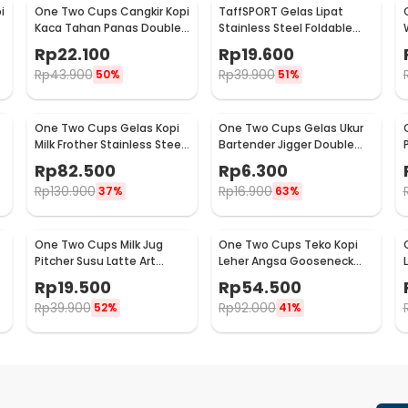
i
One Two Cups Cangkir Kopi
TaffSPORT Gelas Lipat
Kaca Tahan Panas Double
Stainless Steel Foldable
Wall Cup 180ml - DOME240
Cup Carabiner 240ml -
Rp
22.100
Rp
19.600
F180
Rp
43.900
Rp
39.900
50%
51%
One Two Cups Gelas Kopi
One Two Cups Gelas Ukur
Milk Frother Stainless Steel
Bartender Jigger Double
400ml - WZ0011
Shot 15ml and 30ml - LE2
Rp
82.500
Rp
6.300
Rp
130.900
Rp
16.900
37%
63%
One Two Cups Milk Jug
One Two Cups Teko Kopi
Pitcher Susu Latte Art
Leher Angsa Gooseneck
Espresso Stainless Steel
Pour Over Drip Kettle 250ml
Rp
19.500
Rp
54.500
5oz - S06HG
- AA049
Rp
39.900
Rp
92.000
52%
41%