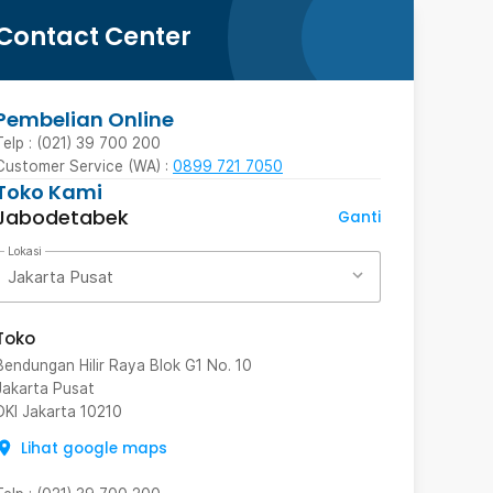
Contact Center
Pembelian Online
Telp : (021) 39 700 200
Customer Service (WA) :
0899 721 7050
Toko Kami
Jabodetabek
Ganti
Lokasi
Jakarta Pusat
Toko
Bendungan Hilir Raya Blok G1 No. 10
Jakarta Pusat
DKI Jakarta
10210
Lihat google maps