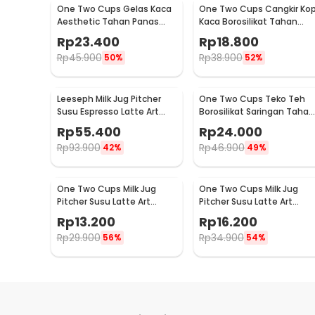
One Two Cups Gelas Kaca
One Two Cups Cangkir Kop
Aesthetic Tahan Panas
Kaca Borosilikat Tahan
Double Wall Glass 433ml -
Panas Double Wall Cup
Rp
23.400
Rp
18.800
PLY1704
160ml
Rp
45.900
Rp
38.900
50%
52%
Leeseph Milk Jug Pitcher
One Two Cups Teko Teh
Susu Espresso Latte Art
Borosilikat Saringan Tahan
Stainless Steel 600ml - L-
Panas Teapot 500ml - TP-
Rp
55.400
Rp
24.000
2016
757
Rp
93.900
Rp
46.900
42%
49%
One Two Cups Milk Jug
One Two Cups Milk Jug
Pitcher Susu Latte Art
Pitcher Susu Latte Art
Espresso Stainless Steel
Espresso Stainless Steel
Rp
13.200
Rp
16.200
1.5oz - S06HG
3oz - S06HG
Rp
29.900
Rp
34.900
56%
54%