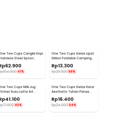
One Two Cups Cangkir Kopi
One Two Cups Gelas Lipat
Stainless Steel Spoon
Silikon Foldable Camping
Saucer Cup 120ml - 201
with Strap 200ml - F120
Rp
62.900
Rp
13.300
Rp
104.900
Rp
29.900
41%
56%
One Two Cups Milk Jug
One Two Cups Gelas Kaca
Pitcher Susu Latte Art
Aesthetic Tahan Panas
Espresso Stainless Steel
Double Wall Glass 250ml -
Rp
41.100
Rp
16.400
350ml - 10084
PLY1704
Rp
71.900
Rp
34.900
43%
54%