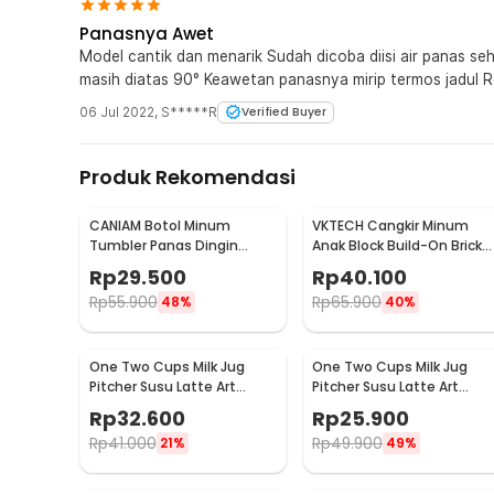
Panasnya Awet
Model cantik dan menarik Sudah dicoba diisi air panas se
masih diatas 90° Keawetan panasnya mirip termos jadul 
06 Jul 2022
,
S*****R
Verified Buyer
Produk Rekomendasi
CANIAM Botol Minum
VKTECH Cangkir Minum
Tumbler Panas Dingin
Anak Block Build-On Brick
Lensa Kamera 24-105mm
Toy Mug 350ml - 936SN
Rp
29.500
Rp
40.100
400ml
Rp
55.900
Rp
65.900
48%
40%
One Two Cups Milk Jug
One Two Cups Milk Jug
Pitcher Susu Latte Art
Pitcher Susu Latte Art
Espresso Stainless Steel
Espresso Stainless Steel
Rp
32.600
Rp
25.900
350ml - J068
150ml - J068
Rp
41.000
Rp
49.900
21%
49%