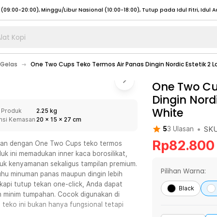
lat Kopi
umat (07:00 - 20:00), Sabtu - Minggu (08:00 - 20:00), Tutup pada Idul Fitri
Sele
Gelas
One Two Cups Teko Termos Air Panas Dingin Nordic Estetik 2 La
:00 - 20:00), Sabtu - Minggu/ Libur Nasional (08:00 - 17:00)
Selengkapnya
:00 - 20:00), Sabtu - Minggu/ Libur Nasional (08:00 - 17:00)
One Two Cu
Selengkapnya
Dingin Nordi
 (09:00-20:00), Minggu/Libur Nasional (12:00-20:00), Tutup pada Idul Fitri
Sele
White
 Produk
2.25 kg
 (09:00-20:00), Minggu/Libur Nasional (12:00-20:00), Tutup pada Idul Fitri
Sele
nsi Kemasan
20
x
15
x
27
cm
•
SK
5
3
Ulasan
Rp
82.800
egan dengan One Two Cups teko termos
uk ini memadukan inner kaca borosilikat,
uk kenyamanan sekaligus tampilan premium.
umat (07:00 - 20:00), Sabtu - Minggu (08:00 - 20:00), Tutup pada Idul Fitri
Sele
Pilihan Warna:
uhu minuman panas maupun dingin lebih
gkapi tutup tekan one-click, Anda dapat
:00 - 20:00), Sabtu - Minggu/ Libur Nasional (08:00 - 17:00)
Selengkapnya
Black
 minim tumpahan. Cocok digunakan di
:00 - 20:00), Sabtu - Minggu/ Libur Nasional (08:00 - 17:00)
Selengkapnya
teko ini bukan hanya fungsional tetapi