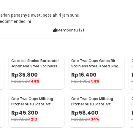
harian panasnya awet, setelah 4 jam suhu
Recommended ini
Membantu (
2
)
Cocktail Shaker Bartender
One Two Cups Gelas Bir
Japanese Style Stainless
Stainless Steel Korea Single
Steel 200ml
Wall Glass 180ml - J070
Rp
35.800
Rp
16.400
Rp
63.900
Rp
34.900
44%
54%
One Two Cups Milk Jug
One Two Cups Milk Jug
Pitcher Susu Latte Art
Pitcher Susu Latte Art
Espresso Stainless Steel
Espresso Stainless Steel
Rp
45.300
Rp
58.400
600ml - J068
900ml - J068
Rp
57.000
Rp
88.000
21%
34%