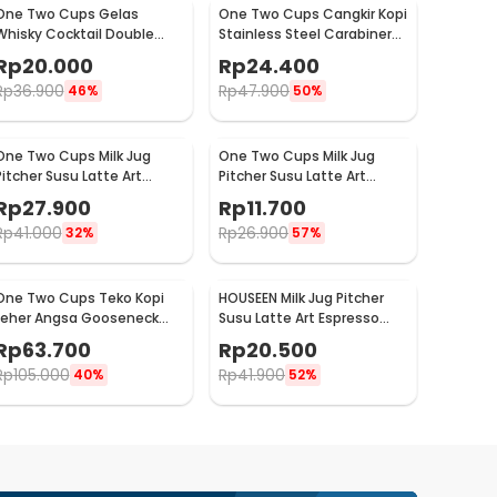
One Two Cups Gelas
One Two Cups Cangkir Kopi
Whisky Cocktail Double
Stainless Steel Carabiner
Wall Skull Rock Glass 150ml
Camping Cup 220ml - C125
Rp
20.000
Rp
24.400
- SG-02
Rp
36.900
Rp
47.900
46%
50%
One Two Cups Milk Jug
One Two Cups Milk Jug
Pitcher Susu Latte Art
Pitcher Susu Latte Art
Espresso Stainless Steel
Espresso Stainless Steel
Rp
27.900
Rp
11.700
200ml - J068
1oz - S06HG
Rp
41.000
Rp
26.900
32%
57%
One Two Cups Teko Kopi
HOUSEEN Milk Jug Pitcher
Leher Angsa Gooseneck
Susu Latte Art Espresso
Pour Over Drip Kettle 350ml
Stainless Steel 55ml -
Rp
63.700
Rp
20.500
- AA049
DL060
Rp
105.000
Rp
41.900
40%
52%