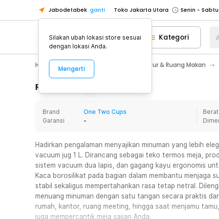
Jabodetabek
ganti
Toko Jakarta Utara
Toko Tangerang
Kategori
A
Silakan ubah lokasi store sesuai
Toko Cikupa
dengan lokasi Anda.
Pick n Go Jakarta Barat
Senin - J
Home Appliance
Perlengkapan Dapur & Ruang Makan
Mengerti
Pick n Go Bekasi
Senin - Jumat (08
Pick n Go Depok
Senin - Jumat (08
Rincian Produk
Toko Jakarta Pusat
Senin - Sabtu
Brand
One Two Cups
Berat
Toko Jakarta Barat
Senin - Sabtu
Garansi
-
Dime
Toko Jakarta Utara
Toko Tangerang
Hadirkan pengalaman menyajikan minuman yang lebih el
vacuum jug 1 L. Dirancang sebagai teko termos meja, prod
Toko Cikupa
sistem vacuum dua lapis, dan gagang kayu ergonomis unt
Pick n Go Jakarta Barat
Senin - J
Kaca borosilikat pada bagian dalam membantu menjaga s
stabil sekaligus mempertahankan rasa tetap netral. Dilen
Pick n Go Bekasi
Senin - Jumat (08
menuang minuman dengan satu tangan secara praktis dan
Pick n Go Depok
Senin - Jumat (08
rumah, kantor, ruang meeting, hingga saat menjamu tamu, 
juga mempercantik meja sajian Anda.