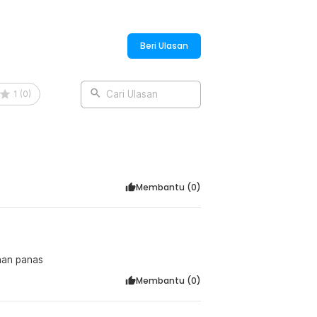
angkir minuman sekaligus. Cocok untuk
tap ringkas dan tidak memakan banyak
Beri Ulasan
1
(
0
)
Cari Ulasan
:
ic Estetik 2 Layer 1L - LS-029
Membantu (
0
)
han panas
Membantu (
0
)