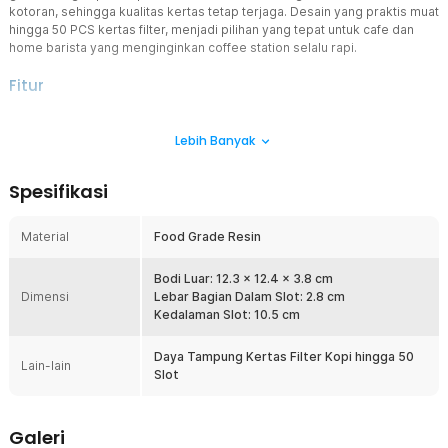
kotoran, sehingga kualitas kertas tetap terjaga. Desain yang praktis muat
hingga 50 PCS kertas filter, menjadi pilihan yang tepat untuk cafe dan
home barista yang menginginkan coffee station selalu rapi.
Fitur
Desain Praktis dan Minimalis
Lebih Banyak
Dibuat dengan tampilan modern dan bentuk melengkung, membuat
tempat filter kertas ini terlihat rapi dan profesional di meja kopi
Anda. Cocok untuk penggunaan pribadi di rumah maupun
Spesifikasi
profesional di coffee shop, dengan menjaga area kerja tetap rapi.
Meskipun tampilannya minimalis, tempat filter ini mampu
menampung 50 PCS kertas kopi.
Material
Food Grade Resin
Bahan Resin Kokoh dan Tahan Lama
Menggunakan material resin food grade yang kokoh sehingga
Bodi Luar: 12.3 x 12.4 x 3.8 cm
Dimensi
memberikan perlindungan agar kertas filter tetap tersusun rapi dan
Lebar Bagian Dalam Slot: 2.8 cm
tidak terlipat. Material resin yang kokoh juga membuatnya dapat
Kedalaman Slot: 10.5 cm
digunakan dalam jangka waktu panjang.
Daya Tampung Kertas Filter Kopi hingga 50
Penutup Anti Debu
Lain-lain
Slot
Hadir dengan tutup yang mampu melindungi dari kertas filter kopi
dari debu, kotoran, hingga paparan sekitar area kopi. Memiliki
penutup yang transparan sehingga memudahkan melihat isi kertas
Galeri
filter kopi. Dilengkapi dengan engsel yang halus yang