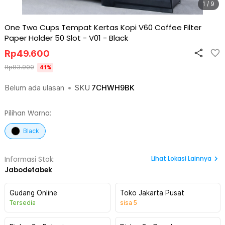
1 / 9
One Two Cups Tempat Kertas Kopi V60 Coffee Filter
Paper Holder 50 Slot - V01
-
Black
Rp
49.600
Rp
83.900
41
%
Belum ada ulasan
•
SKU
7CHWH9BK
Pilihan Warna:
Black
Lihat
Lokasi Lainnya
Informasi Stok:
Jabodetabek
Gudang Online
Toko Jakarta Pusat
Tersedia
sisa
5