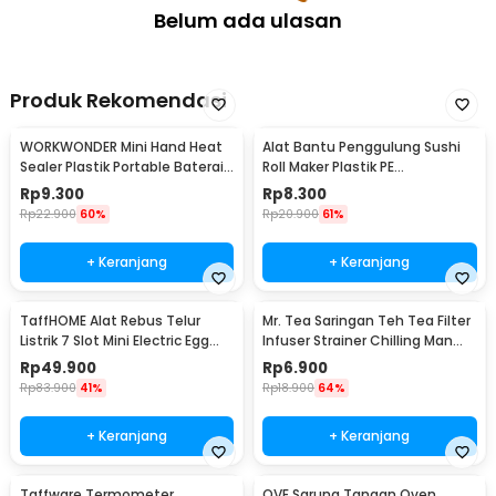
Belum ada ulasan
Produk Rekomendasi
WORKWONDER Mini Hand Heat
Alat Bantu Penggulung Sushi
Sealer Plastik Portable Baterai
Roll Maker Plastik PE
AA - LX2000A
22x20.5x0.1cm - E1119
Rp
9.300
Rp
8.300
Rp
22.900
60%
Rp
20.900
61%
+ Keranjang
+ Keranjang
TaffHOME Alat Rebus Telur
Mr. Tea Saringan Teh Tea Filter
Listrik 7 Slot Mini Electric Egg
Infuser Strainer Chilling Man
Cooker 350W - YS-203
Silicon - MR03
Rp
49.900
Rp
6.900
Rp
83.900
41%
Rp
18.900
64%
+ Keranjang
+ Keranjang
Taffware Termometer
OVE Sarung Tangan Oven