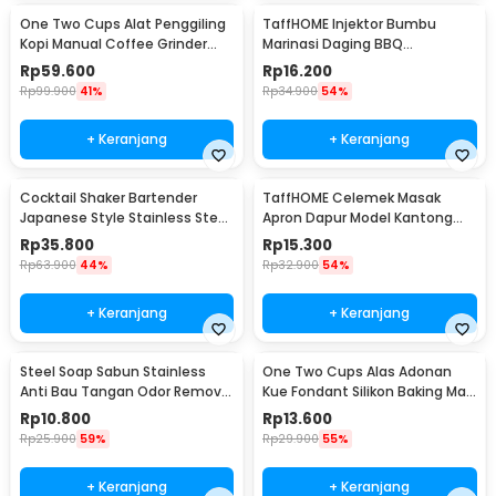
One Two Cups Alat Penggiling
TaffHOME Injektor Bumbu
Kopi Manual Coffee Grinder
Marinasi Daging BBQ
Portable - WFCG9800
Seasoning Injector - HC117
Rp
59.600
Rp
16.200
Rp
99.900
41%
Rp
34.900
54%
+ Keranjang
+ Keranjang
Cocktail Shaker Bartender
TaffHOME Celemek Masak
Japanese Style Stainless Steel
Apron Dapur Model Kantong
200ml
Pola Spatula - JJ41
Rp
35.800
Rp
15.300
Rp
63.900
44%
Rp
32.900
54%
+ Keranjang
+ Keranjang
Steel Soap Sabun Stainless
One Two Cups Alas Adonan
Anti Bau Tangan Odor Remove
Kue Fondant Silikon Baking Mat
- HW071
Anti Slip - JJ3873
Rp
10.800
Rp
13.600
Rp
25.900
59%
Rp
29.900
55%
+ Keranjang
+ Keranjang