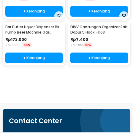
+ Keranjang
+ Keranjang
Bar Butler Liquor Dispenser Bir
DIVV Gantungan Organizer Rak
Pump Beer Machine Gas
Dapur 5 Hook - I163
Station 900ml - P-36
Rp
173.000
Rp
7.400
Rp
255.900
33%
Rp
18.900
61%
+ Keranjang
+ Keranjang
Beli Sekarang
Contact Center