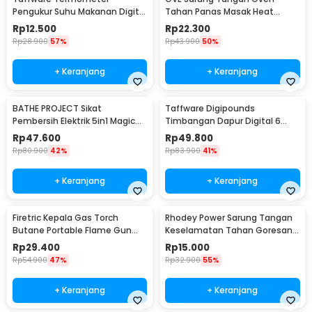
Pengukur Suhu Makanan Digital
Tahan Panas Masak Heat
Daging Kopi Susu - TP101
Resistant Gloves - 540F
Rp
12.500
Rp
22.300
Rp
28.900
57%
Rp
43.900
50%
+ Keranjang
+ Keranjang
BATHE PROJECT Sikat
Taffware Digipounds
Pembersih Elektrik 5in1 Magic
Timbangan Dapur Digital 6
Brush Rechargeable - WQ8110
Satuan 1kg 0.1g - i2000
Rp
47.600
Rp
49.800
Rp
80.900
42%
Rp
83.900
41%
+ Keranjang
+ Keranjang
Firetric Kepala Gas Torch
Rhodey Power Sarung Tangan
Butane Portable Flame Gun
Keselamatan Tahan Goresan
Adjustable - 807
Pisau - EN388
Rp
29.400
Rp
15.000
Rp
54.900
47%
Rp
32.900
55%
+ Keranjang
+ Keranjang