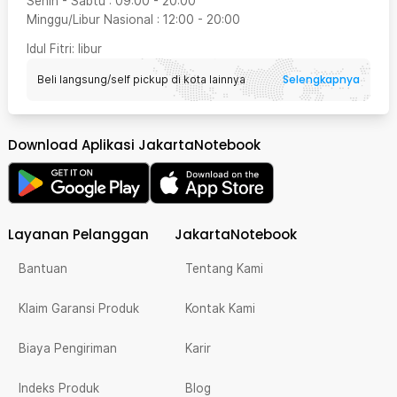
Senin - Sabtu
:
09:00
-
20:00
Minggu/Libur Nasional
:
12:00
-
20:00
Idul Fitri
: libur
Selengkapnya
Beli langsung/self pickup di kota lainnya
Download Aplikasi JakartaNotebook
Layanan Pelanggan
JakartaNotebook
Bantuan
Tentang Kami
Klaim Garansi Produk
Kontak Kami
Biaya Pengiriman
Karir
Indeks Produk
Blog