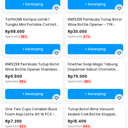
+ Keranjang
+ Keranjang
TaffHOME Kompor Listrik 1
KNIFEZER Pembuka Tutup Botol
Tungku Mini Portable Coil Hot
Wine Bottle Opener - TYK-
Plate 500W - C1-1000-03
074B
Rp
58.000
Rp
30.000
Rp
92.900
38%
Rp
55.900
47%
+ Keranjang
+ Keranjang
KNIFEZER Pembuka Tutup Botol
Finether Soap Magic Tabung
Wine Bottle Opener Stainless
Dispenser Sabun Otomatis
Steel - WS01
400ml - AD-03
Rp
5.600
Rp
75.000
Rp
15.900
65%
Rp
120.900
38%
+ Keranjang
+ Keranjang
One Two Cups Cetakan Busa
Tutup Botol Wine Vacuum
Foam Kopi Latte Art 16 PCS -
Sealed Cork Bottle Stopper
JJYE01
Stainless Steel - G94529
Rp
7.200
Rp
15.400
Rp
18.900
62%
Rp
32.900
54%