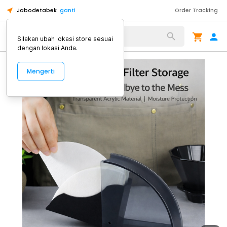
Jabodetabek
ganti
Order Tracking
Alat Kopi
Silakan ubah lokasi store sesuai
dengan lokasi Anda.
Mengerti