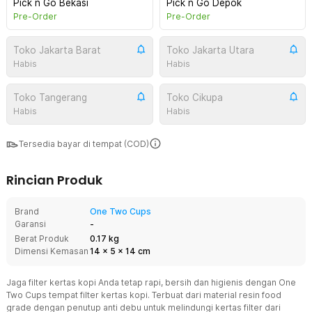
Pick n Go Bekasi
Pick n Go Depok
Pre-Order
Pre-Order
Toko Jakarta Barat
Toko Jakarta Utara
Habis
Habis
Toko Tangerang
Toko Cikupa
Habis
Habis
Tersedia bayar di tempat (COD)
Rincian Produk
Brand
One Two Cups
Garansi
-
Berat Produk
0.17 kg
Dimensi Kemasan
14
x
5
x
14
cm
Jaga filter kertas kopi Anda tetap rapi, bersih dan higienis dengan One
Two Cups tempat filter kertas kopi. Terbuat dari material resin food
grade dengan penutup anti debu untuk melindungi kertas filter dari