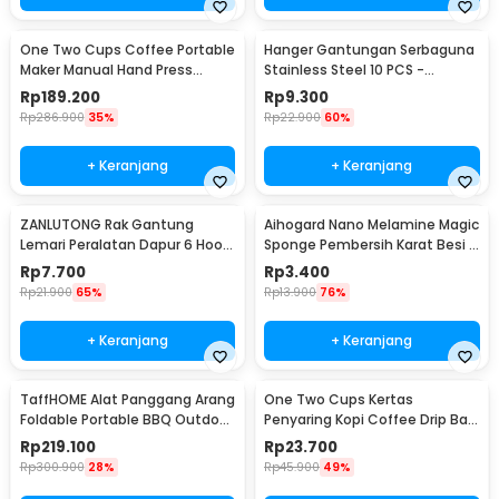
One Two Cups Coffee Portable
Hanger Gantungan Serbaguna
Maker Manual Hand Press
Stainless Steel 10 PCS -
Espresso 300ml - T35066
M127105
Rp
189.200
Rp
9.300
Rp
286.900
35%
Rp
22.900
60%
+ Keranjang
+ Keranjang
ZANLUTONG Rak Gantung
Aihogard Nano Melamine Magic
Lemari Peralatan Dapur 6 Hook
Sponge Pembersih Karat Besi -
Besi - 2137
CW62
Rp
7.700
Rp
3.400
Rp
21.900
65%
Rp
13.900
76%
+ Keranjang
+ Keranjang
TaffHOME Alat Panggang Arang
One Two Cups Kertas
Foldable Portable BBQ Outdoor
Penyaring Kopi Coffee Drip Bag
Grill Stove - HWSK77
Paper Filter 50PCS - T111
Rp
219.100
Rp
23.700
Rp
300.900
28%
Rp
45.900
49%