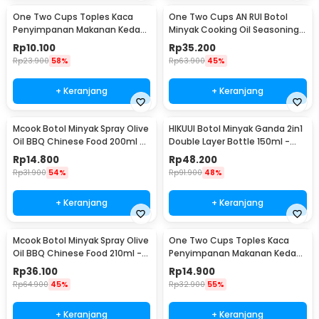
One Two Cups Toples Kaca
One Two Cups AN RUI Botol
Penyimpanan Makanan Kedap
Minyak Cooking Oil Seasoning
Udara Storage Jar 250ml -
Bottle 550ml - YH-033
Rp
10.100
Rp
35.200
GH1270
Rp
23.900
58%
Rp
63.900
45%
+ Keranjang
+ Keranjang
Mcook Botol Minyak Spray Olive
HIKUUI Botol Minyak Ganda 2in1
Oil BBQ Chinese Food 200ml -
Double Layer Bottle 150ml -
M219
HI150
Rp
14.800
Rp
48.200
Rp
31.900
54%
Rp
91.900
48%
+ Keranjang
+ Keranjang
Mcook Botol Minyak Spray Olive
One Two Cups Toples Kaca
Oil BBQ Chinese Food 210ml -
Penyimpanan Makanan Kedap
M2194
Udara Glass Jar 410ml - GH1270
Rp
36.100
Rp
14.900
Rp
64.900
45%
Rp
32.900
55%
+ Keranjang
+ Keranjang