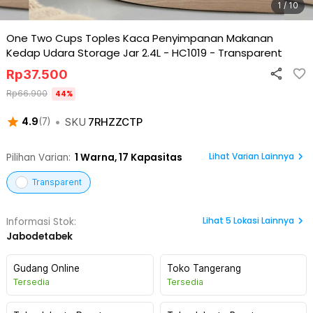
1 / 10
One Two Cups Toples Kaca Penyimpanan Makanan
Kedap Udara Storage Jar 2.4L - HC1019
-
Transparent
Rp
37.500
Rp
66.900
44
%
•
SKU
7RHZZCTP
4.9
(
7
)
Lihat Varian Lainnya
Pilihan Varian:
1
Warna,
17 Kapasitas
Transparent
Lihat
5
Lokasi Lainnya
Informasi Stok:
Jabodetabek
Gudang Online
Toko Tangerang
Tersedia
Tersedia