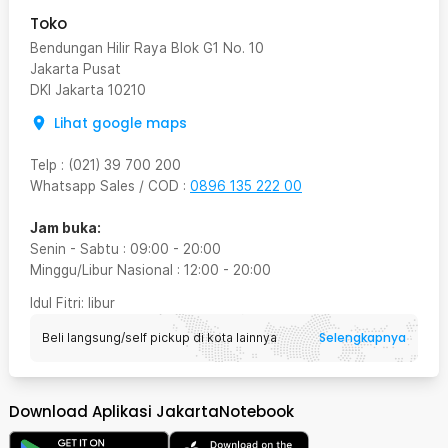
Toko
Bendungan Hilir Raya Blok G1 No. 10
Jakarta Pusat
DKI Jakarta
10210
Lihat google maps
Telp
:
(021) 39 700 200
Whatsapp Sales / COD
:
0896 135 222 00
Jam buka:
Senin - Sabtu
:
09:00
-
20:00
Minggu/Libur Nasional
:
12:00
-
20:00
Idul Fitri
: libur
Selengkapnya
Beli langsung/self pickup di kota lainnya
Download Aplikasi JakartaNotebook