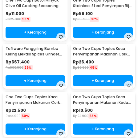
One Two Cups Botol Minyak
One Two Cups Toples
Olive Oil Cooking Seasoning
Stainless Steel Penyimpan Biji
Bottle 500ml - CW200
Kopi Calender 1.5L - MSS19
Rp
11.000
Rp
89.100
Rp
25.900
58%
Rp
139.900
37%
+ Keranjang
+ Keranjang
Taffware Penggiling Bumbu
One Two Cups Toples Kaca
Kering Elektrik Spices Grinder
Penyimpanan Makanan Cork
800g 2400W - HC-800Y
Seal Storage Jar 800ml - E1
Rp
667.400
Rp
26.400
Rp
900.900
26%
Rp
50.900
49%
+ Keranjang
+ Keranjang
One Two Cups Toples Kaca
One Two Cups Toples Kaca
Penyimpanan Makanan Cork
Penyimpanan Makanan Kedap
Seal Storage Jar 500ml - E1
Udara Storage Jar 350ml -
Rp
22.500
Rp
10.600
GH1270
Rp
44.900
50%
Rp
24.900
58%
+ Keranjang
+ Keranjang