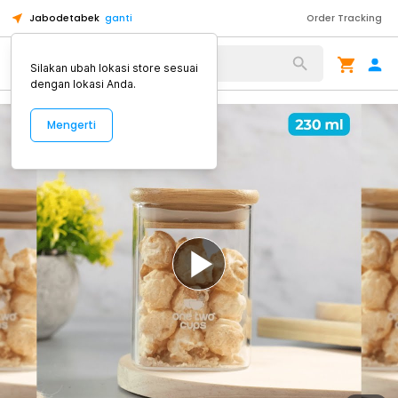
Jabodetabek
ganti
Order Tracking
Alat Kopi
Silakan ubah lokasi store sesuai
dengan lokasi Anda.
Mengerti