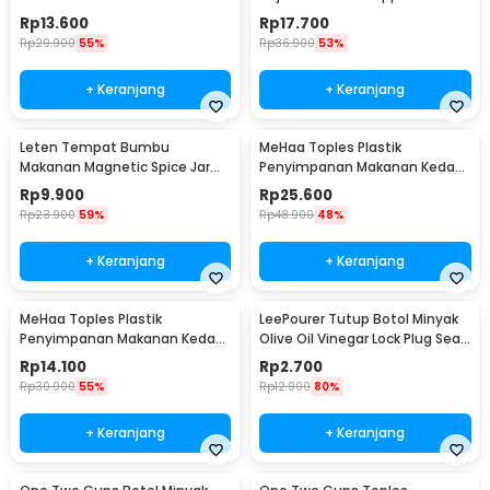
300ml - KG57H
Grinder - 9179
Rp
13.600
Rp
17.700
Rp
29.900
55%
Rp
36.900
53%
+ Keranjang
+ Keranjang
Leten Tempat Bumbu
MeHaa Toples Plastik
Makanan Magnetic Spice Jar
Penyimpanan Makanan Kedap
Container 1 PCS - C121
Udara Storage Jar 1.8L - YF0086
Rp
9.900
Rp
25.600
Rp
23.900
59%
Rp
48.900
48%
+ Keranjang
+ Keranjang
MeHaa Toples Plastik
LeePourer Tutup Botol Minyak
Penyimpanan Makanan Kedap
Olive Oil Vinegar Lock Plug Seal
Udara Storage Jar 700ml -
- HE131
Rp
14.100
Rp
2.700
YF0086
Rp
30.900
55%
Rp
12.900
80%
+ Keranjang
+ Keranjang