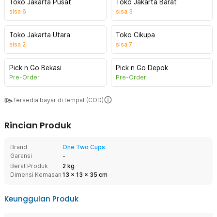
Toko Jakarta Pusat
Toko Jakarta Barat
sisa
6
sisa
3
Toko Jakarta Utara
Toko Cikupa
sisa
2
sisa
7
Pick n Go Bekasi
Pick n Go Depok
Pre-Order
Pre-Order
Tersedia bayar di tempat (COD)
Rincian Produk
Brand
One Two Cups
Garansi
-
Berat Produk
2 kg
Dimensi Kemasan
13
x
13
x
35
cm
Keunggulan Produk