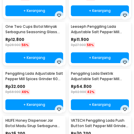
+ Keranjang
+ Keranjang
One Two Cups Botol Minyak
Leeseph Penggiling Lada
Serbaguna Seasoning Glass
Adjustable Salt Pepper Mill
Jar 630ml - CY180
Grinder 80ml - M1599
Rp
12.800
Rp
11.900
Rp
28.900
56%
Rp
27.900
58%
+ Keranjang
+ Keranjang
Penggiling Lada Adjustable Salt
Penggiling Lada Elektrik
Pepper Mill Spices Grinder 60ml
Adjustable Salt Pepper Mill
- CIQ
Grinder 100ml - 15CE7
Rp
32.000
Rp
54.800
Rp
58.900
46%
Rp
92.900
42%
+ Keranjang
+ Keranjang
HILIFE Honey Dispenser Jar
VKTECH Penggiling Lada Push
Botol Madu Sirup Serbaguna
Button Salt Pepper Mill Grinder
200ml - H1742
135ml - MG600A
Rp
26.200
Rp
30.700