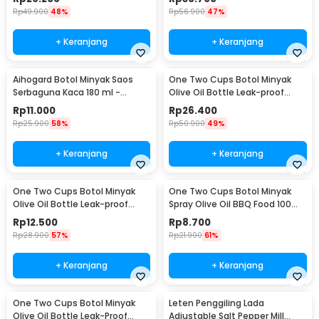
Rp
49.900
48%
Rp
56.900
47%
+ Keranjang
+ Keranjang
Aihogard Botol Minyak Saos
One Two Cups Botol Minyak
Serbaguna Kaca 180 ml -
Olive Oil Bottle Leak-proof
CW192
500ml - CW199
Rp
11.000
Rp
26.400
Rp
25.900
58%
Rp
50.900
49%
+ Keranjang
+ Keranjang
One Two Cups Botol Minyak
One Two Cups Botol Minyak
Olive Oil Bottle Leak-proof
Spray Olive Oil BBQ Food 100ml
300ml - CW199
- HEA-1075
Rp
12.500
Rp
8.700
Rp
28.900
57%
Rp
21.900
61%
+ Keranjang
+ Keranjang
One Two Cups Botol Minyak
Leten Penggiling Lada
Olive Oil Bottle Leak-Proof
Adjustable Salt Pepper Mill