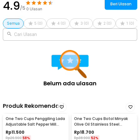
4.9
Beri Ulasan
/5
0
Ulasan
Semua
5
(
0
)
4
(
0
)
3
(
0
)
2
(
0
)
1
(
0
)
Cari Ulasan
Belum ada ulasan
Produk Rekomendasi
One Two Cups Penggiling Lada
One Two Cups Botol Minyak
Adjustable Salt Pepper Mill
Olive Oil Stainless Steel
Grinder 160ml - M15996
Platted 500ml - OT50
Rp
11.500
Rp
18.700
Rp
26.900
58%
Rp
38.900
52%