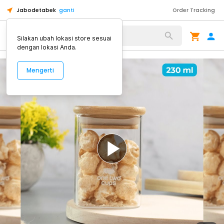
Jabodetabek
ganti
Order Tracking
Alat Kopi
Silakan ubah lokasi store sesuai
dengan lokasi Anda.
Mengerti