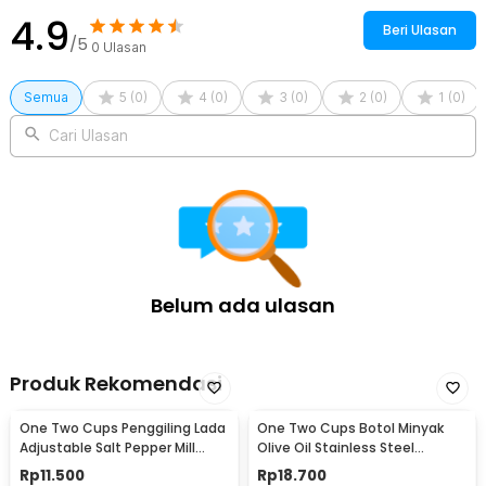
4.9
Beri Ulasan
/5
0
Ulasan
Semua
5
(
0
)
4
(
0
)
3
(
0
)
2
(
0
)
1
(
0
)
Cari Ulasan
Belum ada ulasan
Produk Rekomendasi
One Two Cups Penggiling Lada
One Two Cups Botol Minyak
Adjustable Salt Pepper Mill
Olive Oil Stainless Steel
Grinder 160ml - M15996
Platted 500ml - OT50
Rp
11.500
Rp
18.700