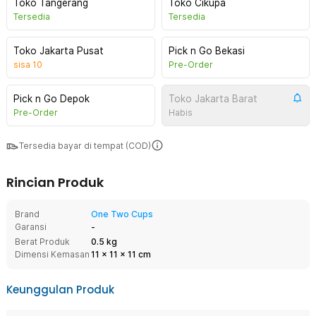
Toko Tangerang
Toko Cikupa
Tersedia
Tersedia
Toko Jakarta Pusat
Pick n Go Bekasi
sisa
10
Pre-Order
Pick n Go Depok
Toko Jakarta Barat
Pre-Order
Habis
Tersedia bayar di tempat (COD)
Rincian Produk
Brand
One Two Cups
Garansi
-
Berat Produk
0.5 kg
Dimensi Kemasan
11
x
11
x
11
cm
Keunggulan Produk