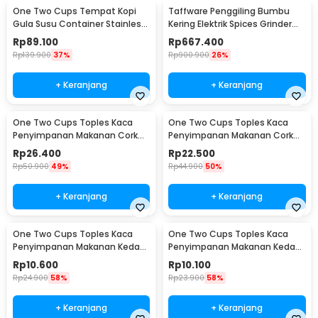
One Two Cups Tempat Kopi
Taffware Penggiling Bumbu
Gula Susu Container Stainless
Kering Elektrik Spices Grinder
Steel 1.5L - MSS19
800g 2400W - HC-800Y
Rp
89.100
Rp
667.400
Rp
139.900
37%
Rp
900.900
26%
+ Keranjang
+ Keranjang
One Two Cups Toples Kaca
One Two Cups Toples Kaca
Penyimpanan Makanan Cork
Penyimpanan Makanan Cork
Seal Storage Jar 800ml - E1
Seal Storage Jar 500ml - E1
Rp
26.400
Rp
22.500
Rp
50.900
49%
Rp
44.900
50%
+ Keranjang
+ Keranjang
One Two Cups Toples Kaca
One Two Cups Toples Kaca
Penyimpanan Makanan Kedap
Penyimpanan Makanan Kedap
Udara Storage Jar 350ml -
Udara Storage Jar 250ml -
Rp
10.600
Rp
10.100
GH1270
GH1270
Rp
24.900
58%
Rp
23.900
58%
+ Keranjang
+ Keranjang