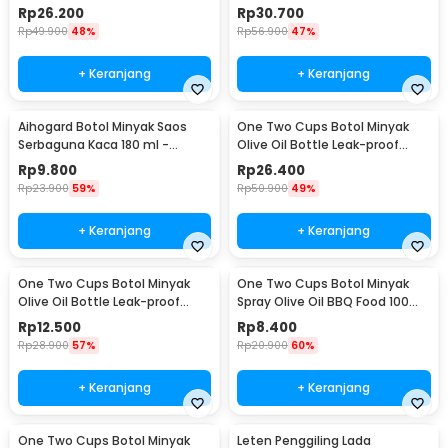
200ml - H1742
135ml - MG600A
Rp
26.200
Rp
30.700
Rp
49.900
48%
Rp
56.900
47%
+ Keranjang
+ Keranjang
Aihogard Botol Minyak Saos
One Two Cups Botol Minyak
Serbaguna Kaca 180 ml -
Olive Oil Bottle Leak-proof
CW192
500ml - CW199
Rp
9.800
Rp
26.400
Rp
23.900
59%
Rp
50.900
49%
+ Keranjang
+ Keranjang
One Two Cups Botol Minyak
One Two Cups Botol Minyak
Olive Oil Bottle Leak-proof
Spray Olive Oil BBQ Food 100ml
300ml - CW199
- HEA-1075
Rp
12.500
Rp
8.400
Rp
28.900
57%
Rp
20.900
60%
+ Keranjang
+ Keranjang
One Two Cups Botol Minyak
Leten Penggiling Lada