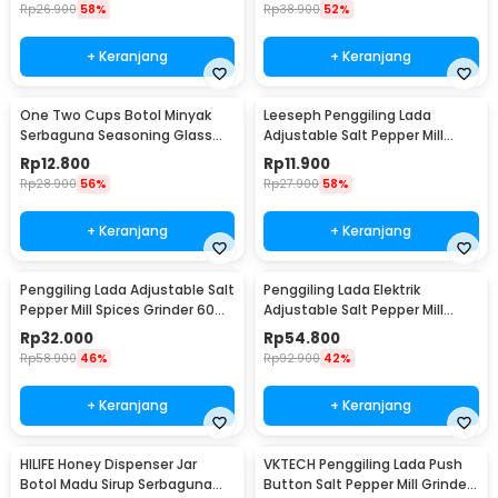
Rp
26.900
58%
Rp
38.900
52%
+ Keranjang
+ Keranjang
One Two Cups Botol Minyak
Leeseph Penggiling Lada
Serbaguna Seasoning Glass
Adjustable Salt Pepper Mill
Jar 630ml - CY180
Grinder 80ml - M1599
Rp
12.800
Rp
11.900
Rp
28.900
56%
Rp
27.900
58%
+ Keranjang
+ Keranjang
Penggiling Lada Adjustable Salt
Penggiling Lada Elektrik
Pepper Mill Spices Grinder 60ml
Adjustable Salt Pepper Mill
- CIQ
Grinder 100ml - 15CE7
Rp
32.000
Rp
54.800
Rp
58.900
46%
Rp
92.900
42%
+ Keranjang
+ Keranjang
HILIFE Honey Dispenser Jar
VKTECH Penggiling Lada Push
Botol Madu Sirup Serbaguna
Button Salt Pepper Mill Grinder