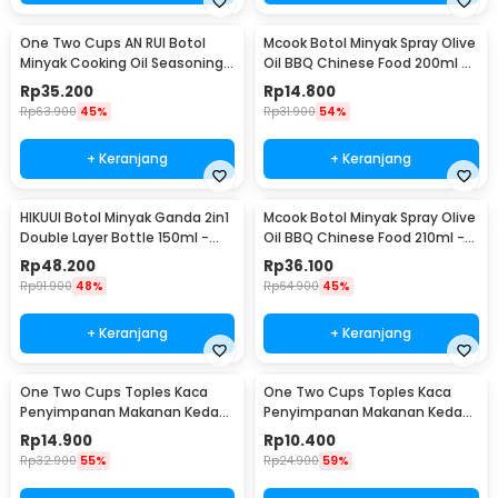
One Two Cups AN RUI Botol
Mcook Botol Minyak Spray Olive
Minyak Cooking Oil Seasoning
Oil BBQ Chinese Food 200ml -
Bottle 550ml - YH-033
M219
Rp
35.200
Rp
14.800
Rp
63.900
45%
Rp
31.900
54%
+ Keranjang
+ Keranjang
HIKUUI Botol Minyak Ganda 2in1
Mcook Botol Minyak Spray Olive
Double Layer Bottle 150ml -
Oil BBQ Chinese Food 210ml -
HI150
M2194
Rp
48.200
Rp
36.100
Rp
91.900
48%
Rp
64.900
45%
+ Keranjang
+ Keranjang
One Two Cups Toples Kaca
One Two Cups Toples Kaca
Penyimpanan Makanan Kedap
Penyimpanan Makanan Kedap
Udara Glass Jar 410ml - GH1270
Udara Glass Jar 280ml -
Rp
14.900
Rp
10.400
GH1270
Rp
32.900
55%
Rp
24.900
59%