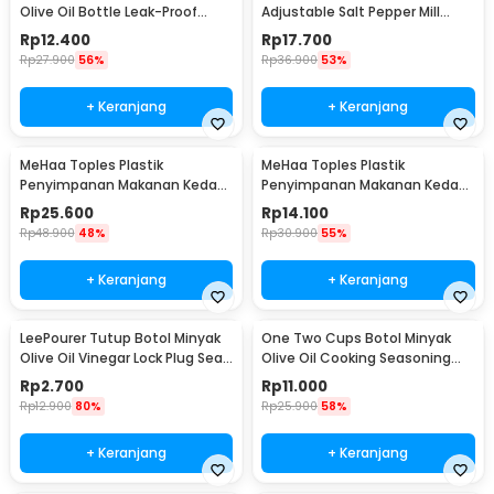
Olive Oil Bottle Leak-Proof
Adjustable Salt Pepper Mill
300ml - KG57H
Grinder - 9179
Rp
12.400
Rp
17.700
Rp
27.900
56%
Rp
36.900
53%
+ Keranjang
+ Keranjang
MeHaa Toples Plastik
MeHaa Toples Plastik
Penyimpanan Makanan Kedap
Penyimpanan Makanan Kedap
Udara Storage Jar 1.8L - YF0086
Udara Storage Jar 700ml -
Rp
25.600
Rp
14.100
YF0086
Rp
48.900
48%
Rp
30.900
55%
+ Keranjang
+ Keranjang
LeePourer Tutup Botol Minyak
One Two Cups Botol Minyak
Olive Oil Vinegar Lock Plug Seal
Olive Oil Cooking Seasoning
- HE131
Bottle 500ml - CW200
Rp
2.700
Rp
11.000
Rp
12.900
80%
Rp
25.900
58%
+ Keranjang
+ Keranjang