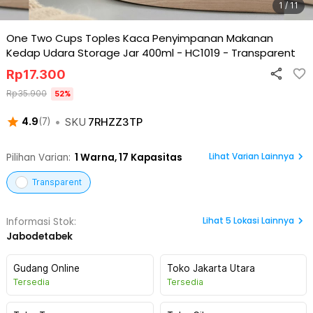
1 / 11
One Two Cups Toples Kaca Penyimpanan Makanan
Kedap Udara Storage Jar 400ml - HC1019
-
Transparent
Rp
17.300
Rp
35.900
52
%
•
SKU
7RHZZ3TP
4.9
(
7
)
Lihat Varian Lainnya
Pilihan Varian:
1
Warna,
17 Kapasitas
Transparent
Lihat
5
Lokasi Lainnya
Informasi Stok:
Jabodetabek
Gudang Online
Toko Jakarta Utara
Tersedia
Tersedia