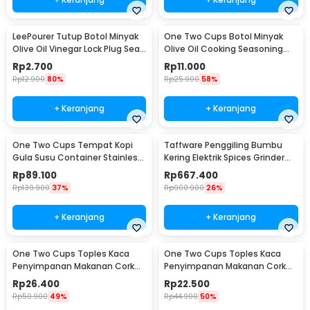
LeePourer Tutup Botol Minyak
One Two Cups Botol Minyak
Olive Oil Vinegar Lock Plug Seal
Olive Oil Cooking Seasoning
- HE131
Bottle 500ml - CW200
Rp
2.700
Rp
11.000
Rp
12.900
80%
Rp
25.900
58%
+ Keranjang
+ Keranjang
One Two Cups Tempat Kopi
Taffware Penggiling Bumbu
Gula Susu Container Stainless
Kering Elektrik Spices Grinder
Steel 1.5L - MSS19
800g 2400W - HC-800Y
Rp
89.100
Rp
667.400
Rp
139.900
37%
Rp
900.900
26%
+ Keranjang
+ Keranjang
One Two Cups Toples Kaca
One Two Cups Toples Kaca
Penyimpanan Makanan Cork
Penyimpanan Makanan Cork
Seal Storage Jar 800ml - E1
Seal Storage Jar 500ml - E1
Rp
26.400
Rp
22.500
Rp
50.900
49%
Rp
44.900
50%