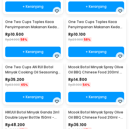
+ Keranjang
+ Keranjang
One Two Cups Toples Kaca
One Two Cups Toples Kaca
Penyimpanan Makanan Kedap
Penyimpanan Makanan Kedap
Udara Storage Jar 350ml -
Udara Storage Jar 250ml -
Rp
10.600
Rp
10.100
GH1270
GH1270
Rp
24.900
58%
Rp
23.900
58%
+ Keranjang
+ Keranjang
One Two Cups AN RUI Botol
Mcook Botol Minyak Spray Olive
Minyak Cooking Oil Seasoning
Oil BBQ Chinese Food 200ml -
Bottle 550ml - YH-033
M219
Rp
35.200
Rp
14.800
Rp
63.900
45%
Rp
31.900
54%
+ Keranjang
+ Keranjang
HIKUUI Botol Minyak Ganda 2in1
Mcook Botol Minyak Spray Olive
Double Layer Bottle 150ml -
Oil BBQ Chinese Food 210ml -
HI150
M2194
Rp
48.200
Rp
36.100