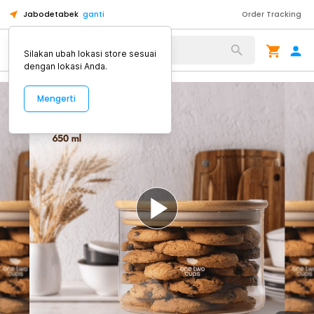
Jabodetabek
ganti
Order Tracking
Alat Kopi
Silakan ubah lokasi store sesuai
dengan lokasi Anda.
Mengerti