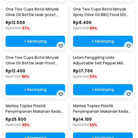
One Two Cups Botol Minyak
One Two Cups Botol Minyak
Olive Oil Bottle Leak-proof
Spray Olive Oil BBQ Food 100ml
300ml - CW199
- HEA-1075
Rp
12.500
Rp
8.400
Rp
28.900
57%
Rp
20.900
60%
+ Keranjang
+ Keranjang
One Two Cups Botol Minyak
Leten Penggiling Lada
Olive Oil Bottle Leak-Proof
Adjustable Salt Pepper Mill
300ml - KG57H
Grinder - 9179
Rp
12.400
Rp
17.700
Rp
27.900
56%
Rp
36.900
53%
+ Keranjang
+ Keranjang
MeHaa Toples Plastik
MeHaa Toples Plastik
Penyimpanan Makanan Kedap
Penyimpanan Makanan Kedap
Udara Storage Jar 1.8L - YF0086
Udara Storage Jar 700ml -
Rp
25.600
Rp
14.100
YF0086
Rp
48.900
48%
Rp
30.900
55%
+ Keranjang
+ Keranjang