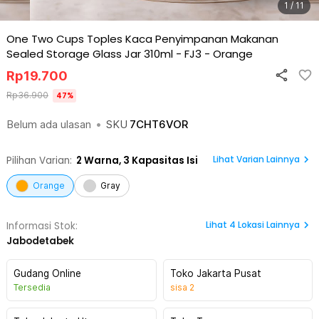
1 / 11
One Two Cups Toples Kaca Penyimpanan Makanan
Sealed Storage Glass Jar 310ml - FJ3
-
Orange
Rp
19.700
Rp
36.900
47
%
Belum ada ulasan
•
SKU
7CHT6VOR
Lihat Varian Lainnya
Pilihan Varian:
2
Warna,
3 Kapasitas Isi
Orange
Gray
Lihat
4
Lokasi Lainnya
Informasi Stok:
Jabodetabek
Gudang Online
Toko Jakarta Pusat
Tersedia
sisa
2