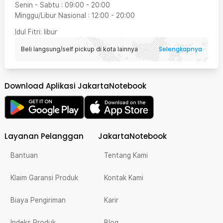
Senin - Sabtu
:
09:00
-
20:00
Minggu/Libur Nasional
:
12:00
-
20:00
Idul Fitri
: libur
Selengkapnya
Beli langsung/self pickup di kota lainnya
Download Aplikasi JakartaNotebook
Layanan Pelanggan
JakartaNotebook
Bantuan
Tentang Kami
Klaim Garansi Produk
Kontak Kami
Biaya Pengiriman
Karir
Indeks Produk
Blog