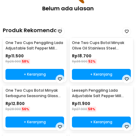
Belum ada ulasan
Produk Rekomendasi
One Two Cups Penggiling Lada
One Two Cups Botol Minyak
Adjustable Salt Pepper Mill
Olive Oil Stainless Steel
Grinder 160ml - M15996
Platted 500ml - OT50
Rp
11.500
Rp
18.700
Rp
26.900
58%
Rp
38.900
52%
+ Keranjang
+ Keranjang
One Two Cups Botol Minyak
Leeseph Penggiling Lada
Serbaguna Seasoning Glass
Adjustable Salt Pepper Mill
Jar 630ml - CY180
Grinder 80ml - M1599
Rp
12.800
Rp
11.900
Rp
28.900
56%
Rp
27.900
58%
+ Keranjang
+ Keranjang