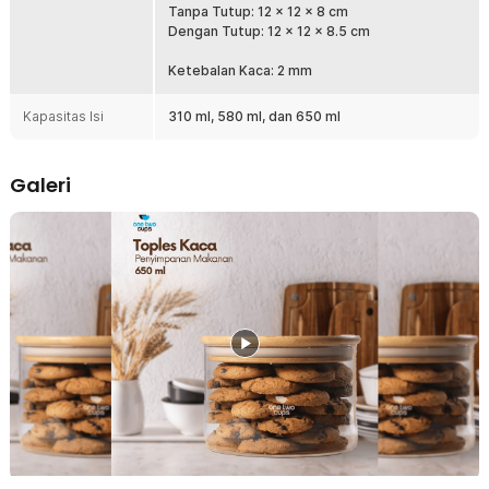
Tanpa Tutup: 12 x 12 x 8 cm
camilan, kacang, pasta, hingga bumbu dapur. Tersedia dalam
Dengan Tutup: 12 x 12 x 8.5 cm
banyak pilihan ukuran, Anda juga bisa menggunakan toples untuk
barang kecil, seperti kunci dan perhiasan.
Ketebalan Kaca: 2 mm
Kelengkapan Produk
Kapasitas Isi
310 ml, 580 ml, dan 650 ml
Rincian yang Anda dapatkan untuk pembelian produk ini:
1 x One Two Cups Toples Kaca Penyimpanan Makanan Sealed
Storage Glass Jar - FJ3
Galeri