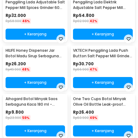
Penggiling Lada Adjustable Salt
Penggiling Lada Elektrik
Pepper Mill Spices Grinder 60ml
Adjustable Salt Pepper Mill
- CIQ
Grinder 100ml - 15CE7
Rp
32.000
Rp
54.800
Rp
58.900
46%
Rp
92.900
42%
+ Keranjang
+ Keranjang
HILIFE Honey Dispenser Jar
VKTECH Penggiling Lada Push
Botol Madu Sirup Serbaguna
Button Salt Pepper Mill Grinder
200ml - H1742
135ml - MG600A
Rp
26.200
Rp
30.700
Rp
49.900
48%
Rp
56.900
47%
+ Keranjang
+ Keranjang
Aihogard Botol Minyak Saos
One Two Cups Botol Minyak
Serbaguna Kaca 180 ml -
Olive Oil Bottle Leak-proof
CW192
500ml - CW199
Rp
9.800
Rp
26.400
Rp
23.900
59%
Rp
50.900
49%
+ Keranjang
+ Keranjang