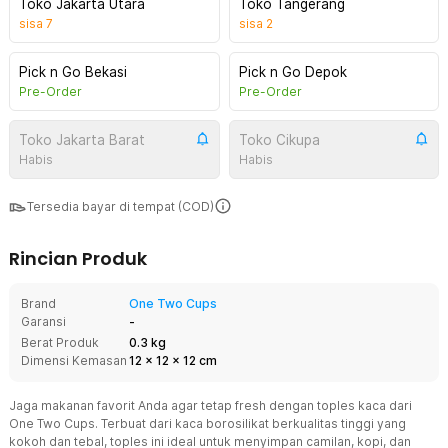
Toko Jakarta Utara
Toko Tangerang
sisa
7
sisa
2
Pick n Go Bekasi
Pick n Go Depok
Pre-Order
Pre-Order
Toko Jakarta Barat
Toko Cikupa
Habis
Habis
Tersedia bayar di tempat (COD)
Rincian Produk
Brand
One Two Cups
Garansi
-
Berat Produk
0.3 kg
Dimensi Kemasan
12
x
12
x
12
cm
Jaga makanan favorit Anda agar tetap fresh dengan toples kaca dari
One Two Cups. Terbuat dari kaca borosilikat berkualitas tinggi yang
kokoh dan tebal, toples ini ideal untuk menyimpan camilan, kopi, dan