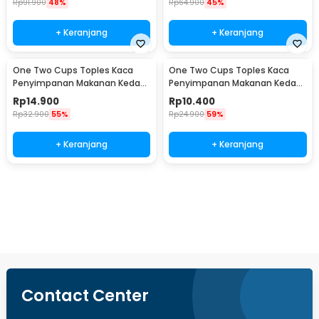
Rp
91.900
48%
Rp
64.900
45%
+ Keranjang
+ Keranjang
One Two Cups Toples Kaca
One Two Cups Toples Kaca
Penyimpanan Makanan Kedap
Penyimpanan Makanan Kedap
Udara Glass Jar 410ml - GH1270
Udara Glass Jar 280ml -
Rp
14.900
Rp
10.400
GH1270
Rp
32.900
55%
Rp
24.900
59%
+ Keranjang
+ Keranjang
Beli Sekarang
Contact Center