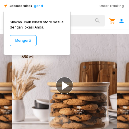
Jabodetabek
ganti
Order Tracking
Alat Kopi
Silakan ubah lokasi store sesuai
dengan lokasi Anda.
Mengerti