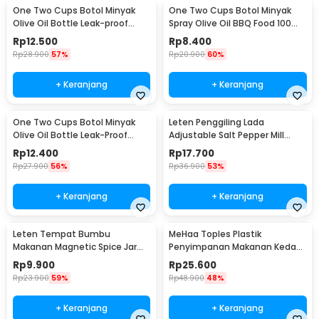
One Two Cups Botol Minyak
One Two Cups Botol Minyak
Olive Oil Bottle Leak-proof
Spray Olive Oil BBQ Food 100ml
300ml - CW199
- HEA-1075
Rp
12.500
Rp
8.400
Rp
28.900
57%
Rp
20.900
60%
+ Keranjang
+ Keranjang
One Two Cups Botol Minyak
Leten Penggiling Lada
Olive Oil Bottle Leak-Proof
Adjustable Salt Pepper Mill
300ml - KG57H
Grinder - 9179
Rp
12.400
Rp
17.700
Rp
27.900
56%
Rp
36.900
53%
+ Keranjang
+ Keranjang
Leten Tempat Bumbu
MeHaa Toples Plastik
Makanan Magnetic Spice Jar
Penyimpanan Makanan Kedap
Container 1 PCS - C121
Udara Storage Jar 1.8L - YF0086
Rp
9.900
Rp
25.600
Rp
23.900
59%
Rp
48.900
48%
+ Keranjang
+ Keranjang