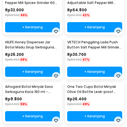
Pepper Mill Spices Grinder 60ml
Adjustable Salt Pepper Mill
- CIQ
Grinder 100ml - 15CE7
Rp
32.000
Rp
54.800
Rp
58.900
46%
Rp
92.900
42%
+ Keranjang
+ Keranjang
HILIFE Honey Dispenser Jar
VKTECH Penggiling Lada Push
Botol Madu Sirup Serbaguna
Button Salt Pepper Mill Grinder
200ml - H1742
135ml - MG600A
Rp
26.200
Rp
30.700
Rp
49.900
48%
Rp
56.900
47%
+ Keranjang
+ Keranjang
Aihogard Botol Minyak Saos
One Two Cups Botol Minyak
Serbaguna Kaca 180 ml -
Olive Oil Bottle Leak-proof
CW192
500ml - CW199
Rp
9.800
Rp
26.400
Rp
23.900
59%
Rp
50.900
49%
+ Keranjang
+ Keranjang