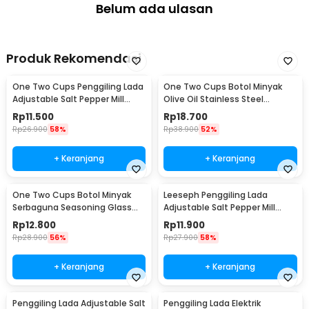
Belum ada ulasan
Produk Rekomendasi
One Two Cups Penggiling Lada
One Two Cups Botol Minyak
Adjustable Salt Pepper Mill
Olive Oil Stainless Steel
Grinder 160ml - M15996
Platted 500ml - OT50
Rp
11.500
Rp
18.700
Rp
26.900
58%
Rp
38.900
52%
+ Keranjang
+ Keranjang
One Two Cups Botol Minyak
Leeseph Penggiling Lada
Serbaguna Seasoning Glass
Adjustable Salt Pepper Mill
Jar 630ml - CY180
Grinder 80ml - M1599
Rp
12.800
Rp
11.900
Rp
28.900
56%
Rp
27.900
58%
+ Keranjang
+ Keranjang
Penggiling Lada Adjustable Salt
Penggiling Lada Elektrik