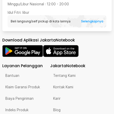
Minggu/Libur Nasional
:
12:00
-
20:00
Idul Fitri
: libur
Selengkapnya
Beli langsung/self pickup di kota lainnya
Download Aplikasi JakartaNotebook
Layanan Pelanggan
JakartaNotebook
Bantuan
Tentang Kami
Klaim Garansi Produk
Kontak Kami
Biaya Pengiriman
Karir
Indeks Produk
Blog