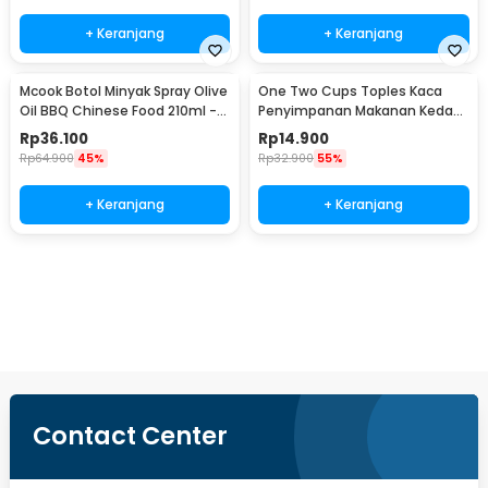
+ Keranjang
+ Keranjang
Mcook Botol Minyak Spray Olive
One Two Cups Toples Kaca
Oil BBQ Chinese Food 210ml -
Penyimpanan Makanan Kedap
M2194
Udara Glass Jar 410ml - GH1270
Rp
36.100
Rp
14.900
Rp
64.900
45%
Rp
32.900
55%
+ Keranjang
+ Keranjang
Beli Sekarang
Contact Center