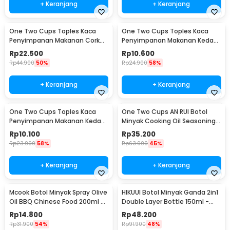
+ Keranjang
+ Keranjang
One Two Cups Toples Kaca
One Two Cups Toples Kaca
Penyimpanan Makanan Cork
Penyimpanan Makanan Kedap
Seal Storage Jar 500ml - E1
Udara Storage Jar 350ml -
Rp
22.500
Rp
10.600
GH1270
Rp
44.900
50%
Rp
24.900
58%
+ Keranjang
+ Keranjang
One Two Cups Toples Kaca
One Two Cups AN RUI Botol
Penyimpanan Makanan Kedap
Minyak Cooking Oil Seasoning
Udara Storage Jar 250ml -
Bottle 550ml - YH-033
Rp
10.100
Rp
35.200
GH1270
Rp
23.900
58%
Rp
63.900
45%
+ Keranjang
+ Keranjang
Mcook Botol Minyak Spray Olive
HIKUUI Botol Minyak Ganda 2in1
Oil BBQ Chinese Food 200ml -
Double Layer Bottle 150ml -
M219
HI150
Rp
14.800
Rp
48.200
Rp
31.900
54%
Rp
91.900
48%