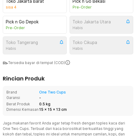
Toko Jakarta Barat
Pick n Go Bekasi
sisa
4
Pre-Order
Pick n Go Depok
Toko Jakarta Utara
Pre-Order
Habis
Toko Tangerang
Toko Cikupa
Habis
Habis
Tersedia bayar di tempat (COD)
Rincian Produk
Brand
One Two Cups
Garansi
-
Berat Produk
0.5 kg
Dimensi Kemasan
15
x
15
x
13
cm
Jaga makanan favorit Anda agar tetap fresh dengan toples kaca dari
One Two Cups. Terbuat dari kaca borosilikat berkualitas tinggi yang
kokoh dan tebal, toples ini ideal untuk menyimpan camilan, kopi, dan