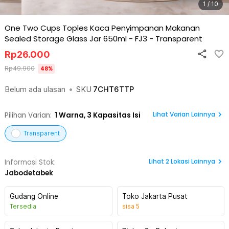
1 / 10
One Two Cups Toples Kaca Penyimpanan Makanan
Sealed Storage Glass Jar 650ml - FJ3
-
Transparent
Rp
26.000
Rp
49.900
48
%
Belum ada ulasan
•
SKU
7CHT6TTP
Lihat Varian Lainnya
Pilihan Varian:
1
Warna,
3 Kapasitas Isi
Transparent
Lihat
2
Lokasi Lainnya
Informasi Stok:
Jabodetabek
Gudang Online
Toko Jakarta Pusat
Tersedia
sisa
5