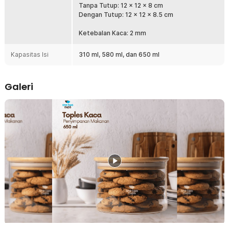
Tanpa Tutup: 12 x 12 x 8 cm
camilan, kacang, pasta, hingga bumbu dapur. Tersedia dalam
Dengan Tutup: 12 x 12 x 8.5 cm
banyak pilihan ukuran, Anda juga bisa menggunakan toples untuk
barang kecil, seperti kunci dan perhiasan.
Ketebalan Kaca: 2 mm
Kelengkapan Produk
Kapasitas Isi
310 ml, 580 ml, dan 650 ml
Rincian yang Anda dapatkan untuk pembelian produk ini:
1 x One Two Cups Toples Kaca Penyimpanan Makanan Sealed
Storage Glass Jar - FJ3
Galeri