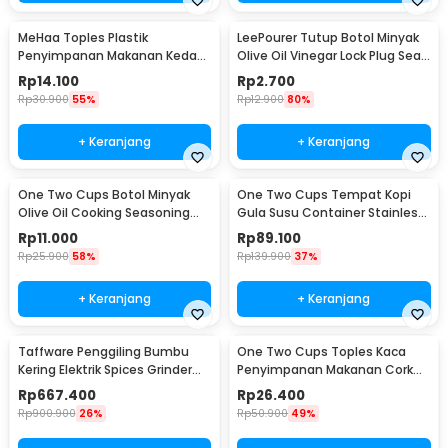
MeHaa Toples Plastik
LeePourer Tutup Botol Minyak
Penyimpanan Makanan Kedap
Olive Oil Vinegar Lock Plug Seal
Udara Storage Jar 700ml -
- HE131
Rp
14.100
Rp
2.700
YF0086
Rp
30.900
55%
Rp
12.900
80%
+ Keranjang
+ Keranjang
One Two Cups Botol Minyak
One Two Cups Tempat Kopi
Olive Oil Cooking Seasoning
Gula Susu Container Stainless
Bottle 500ml - CW200
Steel 1.5L - MSS19
Rp
11.000
Rp
89.100
Rp
25.900
58%
Rp
139.900
37%
+ Keranjang
+ Keranjang
Taffware Penggiling Bumbu
One Two Cups Toples Kaca
Kering Elektrik Spices Grinder
Penyimpanan Makanan Cork
800g 2400W - HC-800Y
Seal Storage Jar 800ml - E1
Rp
667.400
Rp
26.400
Rp
900.900
26%
Rp
50.900
49%