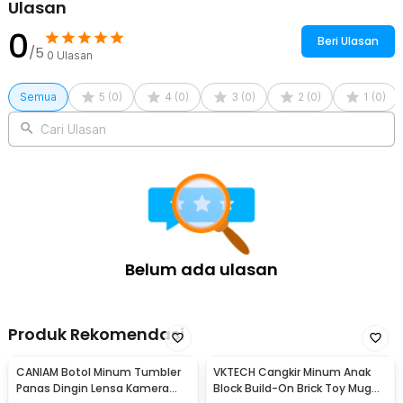
Ulasan
1 x Panduan Penggunaan
0
Beri Ulasan
/5
0
Ulasan
Semua
5
(
0
)
4
(
0
)
3
(
0
)
2
(
0
)
1
(
0
)
Cari Ulasan
Belum ada ulasan
Produk Rekomendasi
CANIAM Botol Minum Tumbler
VKTECH Cangkir Minum Anak
Panas Dingin Lensa Kamera
Block Build-On Brick Toy Mug