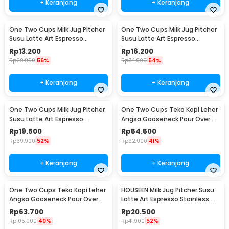
+ Keranjang
+ Keranjang
One Two Cups Milk Jug Pitcher
One Two Cups Milk Jug Pitcher
Susu Latte Art Espresso
Susu Latte Art Espresso
Stainless Steel 1.5oz - S06HG
Stainless Steel 3oz - S06HG
Rp
13.200
Rp
16.200
Rp
29.900
56%
Rp
34.900
54%
+ Keranjang
+ Keranjang
One Two Cups Milk Jug Pitcher
One Two Cups Teko Kopi Leher
Susu Latte Art Espresso
Angsa Gooseneck Pour Over
Stainless Steel 5oz - S06HG
Drip Kettle 250ml - AA049
Rp
19.500
Rp
54.500
Rp
39.900
52%
Rp
92.000
41%
+ Keranjang
+ Keranjang
One Two Cups Teko Kopi Leher
HOUSEEN Milk Jug Pitcher Susu
Angsa Gooseneck Pour Over
Latte Art Espresso Stainless
Drip Kettle 350ml - AA049
Steel 55ml - DL060
Rp
63.700
Rp
20.500
Rp
105.000
40%
Rp
41.900
52%