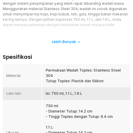
dengan sistem penyimpanan yang lebih rapat dibanding wadah biasa.
Menggunakan material Stainless Steel 304, wadah ini cocok digunakan
untuk menyimpan biji kopi, kopi bubuk, teh, gula, hingga bahan makanan
kering lainnya. Dengan pilihan kapasitas 750 ml, 1.1 L, dan 1.6 L, Anda
dapat menyesuaikannya dengan kebutuhan rumah maupun kafe.
Fitur
Lebih Banyak
Vacuum Sealed Lid Kedap Udara
Toples dilengkapi sistem vacuum sealed lid yang membantu
Spesifikasi
meminimalkan masuknya udara ke dalam wadah. Kombinasi tutup
plastik dan seal silikon menghasilkan penutupan yang rapat
sehingga membantu menjaga aroma serta kualitas bahan yang
Permukaan Wadah Toples: Stainless Steel
disimpan. Sangat cocok digunakan sebagai coffee canister untuk
Material
304
biji kopi maupun kopi bubuk agar tetap segar lebih lama.
Tutup Toples: Plastik dan Silikon
Material Stainless Steel 304 Food Grade
Lain-lain
Permukaan wadah menggunakan Stainless Steel 304 yang dikenal
Isi: 750 ml, 1.1 L, 1.6 L
tahan karat dan cocok digunakan untuk penyimpanan makanan.
Material ini tidak mudah menyerap aroma sehingga dapat
750 ml:
digunakan bergantian untuk berbagai bahan makanan kering. Selain
- Diameter Tutup: 14.2 cm
kuat dan awet, tampilannya juga memberikan kesan premium pada
- Tinggi Toples dengan Tutup: 9.4 cm
area dapur maupun coffee station.
1.1 L:
Pilihan Kapasitas Lengkap
Ukuran
- Diameter Tutup: 14.2 cm