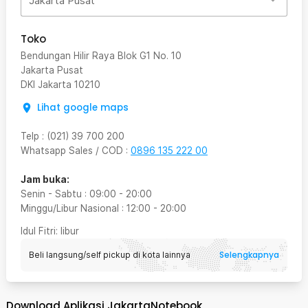
Jakarta Pusat
Toko
Bendungan Hilir Raya Blok G1 No. 10
Jakarta Pusat
DKI Jakarta
10210
Lihat google maps
Telp
:
(021) 39 700 200
Whatsapp Sales / COD
:
0896 135 222 00
Jam buka:
Senin - Sabtu
:
09:00
-
20:00
Minggu/Libur Nasional
:
12:00
-
20:00
Idul Fitri
: libur
Selengkapnya
Beli langsung/self pickup di kota lainnya
Download Aplikasi JakartaNotebook