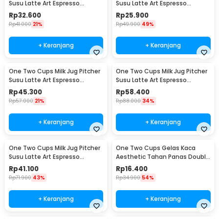
Susu Latte Art Espresso
Susu Latte Art Espresso
Stainless Steel 350ml - J068
Stainless Steel 150ml - J068
Rp
32.600
Rp
25.900
Rp
41.000
21%
Rp
49.900
49%
+ Keranjang
+ Keranjang
One Two Cups Milk Jug Pitcher
One Two Cups Milk Jug Pitcher
Susu Latte Art Espresso
Susu Latte Art Espresso
Stainless Steel 600ml - J068
Stainless Steel 900ml - J068
Rp
45.300
Rp
58.400
Rp
57.000
21%
Rp
88.000
34%
+ Keranjang
+ Keranjang
One Two Cups Milk Jug Pitcher
One Two Cups Gelas Kaca
Susu Latte Art Espresso
Aesthetic Tahan Panas Double
Stainless Steel 350ml - 10084
Wall Glass 250ml - PLY1704
Rp
41.100
Rp
16.400
Rp
71.900
43%
Rp
34.900
54%
+ Keranjang
+ Keranjang