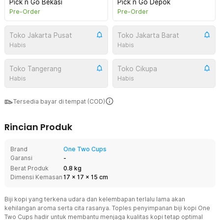
Pick n Go Bekasi
Pick n Go Depok
Pre-Order
Pre-Order
Toko Jakarta Pusat
Toko Jakarta Barat
Habis
Habis
Toko Tangerang
Toko Cikupa
Habis
Habis
Tersedia bayar di tempat (COD)
Rincian Produk
Brand
One Two Cups
Garansi
-
Berat Produk
0.8 kg
Dimensi Kemasan
17
x
17
x
15
cm
Biji kopi yang terkena udara dan kelembapan terlalu lama akan
kehilangan aroma serta cita rasanya. Toples penyimpanan biji kopi One
Two Cups hadir untuk membantu menjaga kualitas kopi tetap optimal