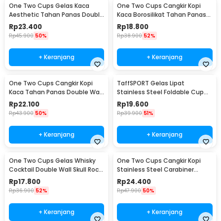
One Two Cups Gelas Kaca
One Two Cups Cangkir Kopi
Aesthetic Tahan Panas Double
Kaca Borosilikat Tahan Panas
Wall Glass 433ml - PLY1704
Double Wall Cup 160ml
Rp
23.400
Rp
18.800
Rp
45.900
50%
Rp
38.900
52%
+ Keranjang
+ Keranjang
One Two Cups Cangkir Kopi
TaffSPORT Gelas Lipat
Kaca Tahan Panas Double Wall
Stainless Steel Foldable Cup
Cup 180ml - DOME240
Carabiner 240ml - F180
Rp
22.100
Rp
19.600
Rp
43.900
50%
Rp
39.900
51%
+ Keranjang
+ Keranjang
One Two Cups Gelas Whisky
One Two Cups Cangkir Kopi
Cocktail Double Wall Skull Rock
Stainless Steel Carabiner
Glass 150ml - SG-02
Camping Cup 220ml - C125
Rp
17.800
Rp
24.400
Rp
36.900
52%
Rp
47.900
50%
+ Keranjang
+ Keranjang