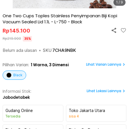
1 / 9
One Two Cups Toples Stainless Penyimpanan Biji Kopi
Vacuum Sealed Lid 1.1L - L-750
-
Black
Rp
145.100
Rp
219.900
35
%
Belum ada ulasan
•
SKU
7CHA9NBK
Lihat Varian Lainnya
Pilihan Varian:
1
Warna,
3 Dimensi
Black
Lihat
Lokasi Lainnya
Informasi Stok:
Jabodetabek
Gudang Online
Toko Jakarta Utara
Tersedia
sisa
4