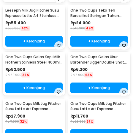
Leeseph Milk Jug Pitcher Susu
One Two Cups Teko Teh
Espresso Latte Art Stainless
Borosilikat Saringan Tahan
Steel 600ml - L-2016
Panas Teapot 500ml - TP-757
Rp
55.400
Rp
24.000
Rp
93.900
42%
Rp
46.900
49%
+ Keranjang
+ Keranjang
One Two Cups Gelas Kopi Milk
One Two Cups Gelas Ukur
Frother Stainless Steel 400ml -
Bartender Jigger Double Shot
WZ0011
15ml and 30ml - LE2
Rp
82.500
Rp
6.300
Rp
130.900
37%
Rp
16.900
63%
+ Keranjang
+ Keranjang
One Two Cups Milk Jug Pitcher
One Two Cups Milk Jug Pitcher
Susu Latte Art Espresso
Susu Latte Art Espresso
Stainless Steel 200ml - J068
Stainless Steel 1oz - S06HG
Rp
27.900
Rp
11.700
Rp
41.000
32%
Rp
26.900
57%