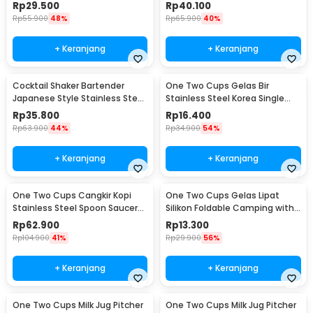
24-105mm 400ml
350ml - 936SN
Rp
29.500
Rp
40.100
Rp
55.900
48%
Rp
65.900
40%
+ Keranjang
+ Keranjang
Cocktail Shaker Bartender
One Two Cups Gelas Bir
Japanese Style Stainless Steel
Stainless Steel Korea Single
200ml
Wall Glass 180ml - J070
Rp
35.800
Rp
16.400
Rp
63.900
44%
Rp
34.900
54%
+ Keranjang
+ Keranjang
One Two Cups Cangkir Kopi
One Two Cups Gelas Lipat
Stainless Steel Spoon Saucer
Silikon Foldable Camping with
Cup 120ml - 201
Strap 200ml - F120
Rp
62.900
Rp
13.300
Rp
104.900
41%
Rp
29.900
56%
+ Keranjang
+ Keranjang
One Two Cups Milk Jug Pitcher
One Two Cups Milk Jug Pitcher