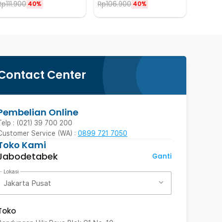
Rp
111.900
Rp
106.900
40%
40%
Contact Center
Pembelian Online
Telp : (021) 39 700 200
Customer Service (WA) :
0899 721 7050
Toko Kami
Jabodetabek
Ganti
Lokasi
Jakarta Pusat
Toko