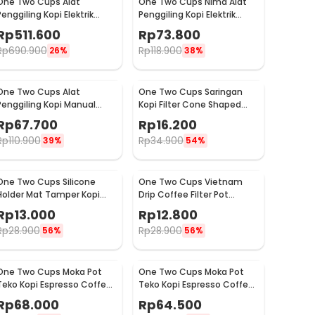
One Two Cups Alat
One Two Cups Nima Alat
Penggiling Kopi Elektrik
Penggiling Kopi Elektrik
Coffee Grinder Adjustable
Bumbu Coffee Grinder -
Rp
511.600
Rp
73.800
- 600N
NM-8300
Rp
690.900
Rp
118.900
26%
38%
One Two Cups Alat
One Two Cups Saringan
Penggiling Kopi Manual
Kopi Filter Cone Shaped
Coffee Grinder Adjustable
Coffee Dripper 1 PCS - K741
Rp
67.700
Rp
16.200
- CF4146
Rp
110.900
Rp
34.900
39%
54%
One Two Cups Silicone
One Two Cups Vietnam
Holder Mat Tamper Kopi
Drip Coffee Filter Pot
Espresso Barista - 0310
Saringan Kopi 124ml 7Q -
Rp
13.000
Rp
12.800
LC1
Rp
28.900
Rp
28.900
56%
56%
One Two Cups Moka Pot
One Two Cups Moka Pot
Teko Kopi Espresso Coffee
Teko Kopi Espresso Coffee
Maker Stovetop 4 Cup
Maker Stovetop 2 Cup
Rp
68.000
Rp
64.500
200ml - Z21
100ml - Z21