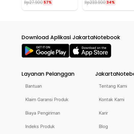
Rp
27.900
Rp
233.900
57%
34%
Download Aplikasi JakartaNotebook
Layanan Pelanggan
JakartaNoteb
Bantuan
Tentang Kami
Klaim Garansi Produk
Kontak Kami
Biaya Pengiriman
Karir
Indeks Produk
Blog