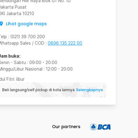
Bendungan Hilir Raya Blok G1 No. 10
Jakarta Pusat
DKI Jakarta
10210
Lihat google maps
Telp
:
(021) 39 700 200
Whatsapp Sales / COD
:
0896 135 222 00
Jam buka:
Senin - Sabtu
:
09:00
-
20:00
Minggu/Libur Nasional
:
12:00
-
20:00
Idul Fitri
: libur
Selengkapnya
Beli langsung/self pickup di kota lainnya
Our partners