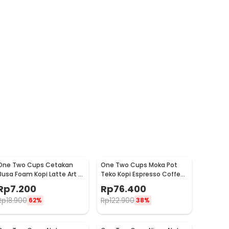
One Two Cups Cetakan
One Two Cups Moka Pot
Busa Foam Kopi Latte Art 16
Teko Kopi Espresso Coffee
PCS - JJYE01
Stovetop 6 Cup 300ml -
Rp
7.200
Rp
76.400
Z20
Rp
18.900
Rp
122.900
62%
38%