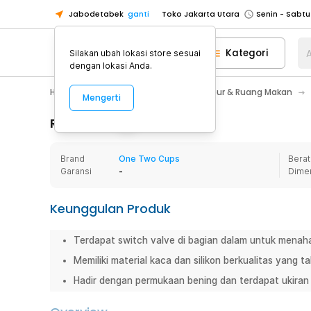
Jabodetabek
ganti
Toko Jakarta Utara
Toko Tangerang
Kategori
A
Silakan ubah lokasi store sesuai
Toko Cikupa
dengan lokasi Anda.
Pick n Go Jakarta Barat
Senin - J
Home Appliance
Perlengkapan Dapur & Ruang Makan
Mengerti
Pick n Go Bekasi
Senin - Jumat (08
Pick n Go Depok
Senin - Jumat (08
Rincian Produk
Toko Jakarta Pusat
Senin - Sabtu
Brand
One Two Cups
Berat
Toko Jakarta Barat
Senin - Sabtu
Garansi
-
Dime
Toko Jakarta Utara
Toko Tangerang
Keunggulan Produk
Toko Cikupa
Terdapat switch valve di bagian dalam untuk menahan
Pick n Go Jakarta Barat
Senin - J
Memiliki material kaca dan silikon berkualitas yang
Pick n Go Bekasi
Senin - Jumat (08
Hadir dengan permukaan bening dan terdapat ukiran 
Pick n Go Depok
Senin - Jumat (08