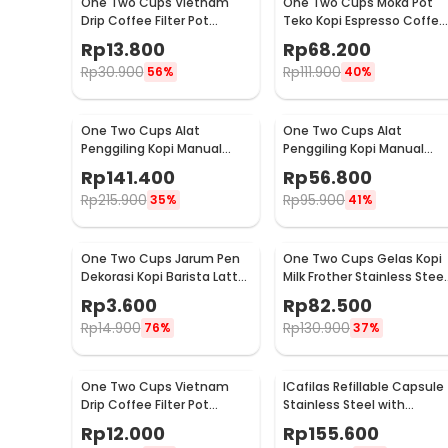
One Two Cups Vietnam
One Two Cups Moka Pot
Drip Coffee Filter Pot
Teko Kopi Espresso Coffee
Saringan Kopi 180ml 8Q -
Stovetop 4 Cup 200ml -
Rp
13.800
Rp
68.200
LC1
Z20
Rp
30.900
Rp
111.900
56%
40%
One Two Cups Alat
One Two Cups Alat
Penggiling Kopi Manual
Penggiling Kopi Manual
Coffee Grinder Wood 30g -
Coffee Grinder 160ml -
Rp
141.400
Rp
56.800
CW85532
CF012
Rp
215.900
Rp
95.900
35%
41%
One Two Cups Jarum Pen
One Two Cups Gelas Kopi
Dekorasi Kopi Barista Latte
Milk Frother Stainless Steel
Art Needle 13cm - F3F27
400ml - WZ0011
Rp
3.600
Rp
82.500
Rp
14.900
Rp
130.900
76%
37%
One Two Cups Vietnam
ICafilas Refillable Capsule
Drip Coffee Filter Pot
Stainless Steel with
Saringan Kopi 114ml 6Q -
Tamper for Nespresso -
Rp
12.000
Rp
155.600
LC1
F456