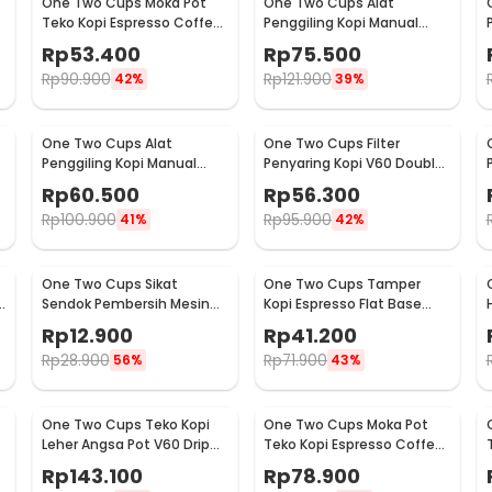
One Two Cups Moka Pot
One Two Cups Alat
Teko Kopi Espresso Coffee
Penggiling Kopi Manual
Stovetop 2 Cup 100ml -
Coffee Grinder Wood -
Rp
53.400
Rp
75.500
Z20
16290
Rp
90.900
Rp
121.900
42%
39%
One Two Cups Alat
One Two Cups Filter
Penggiling Kopi Manual
Penyaring Kopi V60 Double
Coffee Grinder Adjustable
Layer Coffee Filter - FS-40S
Rp
60.500
Rp
56.300
- RHNHA0176
Rp
100.900
Rp
95.900
41%
42%
One Two Cups Sikat
One Two Cups Tamper
Sendok Pembersih Mesin
Kopi Espresso Flat Base
Kopi Espresso 2in1 - 8809
Stainless Steel 51mm -
Rp
12.900
Rp
41.200
SS51
Rp
28.900
Rp
71.900
56%
43%
One Two Cups Teko Kopi
One Two Cups Moka Pot
Leher Angsa Pot V60 Drip
Teko Kopi Espresso Coffee
Kettle 960ml - RF-15
Maker Stovetop 6 Cup
Rp
143.100
Rp
78.900
300ml - Z21