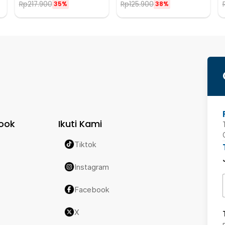
Rp
217.900
Rp
125.900
35%
38%
ook
Ikuti Kami
Tiktok
Instagram
Facebook
X