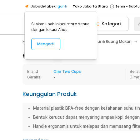
Jabodetabek
ganti
Toko Jakarta Utara
Toko Tangerang
Kategori
A
Silakan ubah lokasi store sesuai
Toko Cikupa
dengan lokasi Anda.
Pick n Go Jakarta Barat
Senin - J
Home Appliance
Perlengkapan Dapur & Ruang Makan
Mengerti
Pick n Go Bekasi
Senin - Jumat (08
Pick n Go Depok
Senin - Jumat (08
Rincian Produk
Toko Jakarta Pusat
Senin - Sabtu
Brand
One Two Cups
Berat
Toko Jakarta Barat
Senin - Sabtu
Garansi
-
Dime
Toko Jakarta Utara
Toko Tangerang
Keunggulan Produk
Toko Cikupa
Material plastik BPA-free dengan ketahanan suhu tin
Pick n Go Jakarta Barat
Senin - J
Bentuk kerucut dapat menyaring ampas kopi dengan 
Pick n Go Bekasi
Senin - Jumat (08
Handle ergonomis untuk melepas dan memasang filt
Pick n Go Depok
Senin - Jumat (08