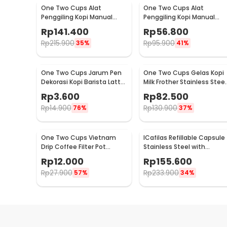
One Two Cups Alat
One Two Cups Alat
Penggiling Kopi Manual
Penggiling Kopi Manual
Coffee Grinder Wood 30g -
Coffee Grinder 160ml -
Rp
141.400
Rp
56.800
CW85532
CF012
Rp
215.900
Rp
95.900
35%
41%
One Two Cups Jarum Pen
One Two Cups Gelas Kopi
Dekorasi Kopi Barista Latte
Milk Frother Stainless Steel
Art Needle 13cm - F3F27
400ml - WZ0011
Rp
3.600
Rp
82.500
Rp
14.900
Rp
130.900
76%
37%
One Two Cups Vietnam
ICafilas Refillable Capsule
Drip Coffee Filter Pot
Stainless Steel with
Saringan Kopi 114ml 6Q -
Tamper for Nespresso -
Rp
12.000
Rp
155.600
LC1
F456
Rp
27.900
Rp
233.900
57%
34%