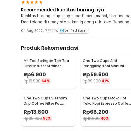
Recommended kualitas barang nya
Kualitas barang mirip mirip seperti merk mahal, bsrguna ba
Dan tolong di ready stock kan lg dong utk toko Bandung da
04 Aug 2022
,
f*****s
Verified Buyer
Produk Rekomendasi
Mr. Tea Saringan Teh Tea
One Two Cups Alat
Filter Infuser Strainer
Penggiling Kopi Manual
Chilling Man Silicon - MR03
Coffee Grinder Portable -
Rp
6.900
Rp
59.600
WFCG9800
Rp
18.900
Rp
99.900
64%
41%
One Two Cups Vietnam
One Two Cups Moka Pot
Drip Coffee Filter Pot
Teko Kopi Espresso Coffee
Saringan Kopi 180ml 8Q -
Stovetop 4 Cup 200ml -
Rp
13.800
Rp
68.200
LC1
Z20
Rp
30.900
Rp
111.900
56%
40%