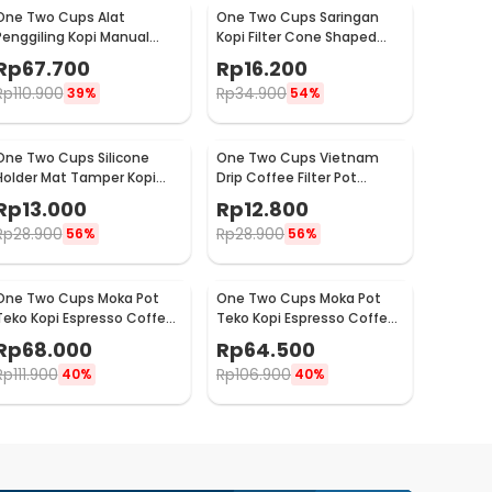
One Two Cups Alat
One Two Cups Saringan
Penggiling Kopi Manual
Kopi Filter Cone Shaped
Coffee Grinder Adjustable
Coffee Dripper 1 PCS - K741
Rp
67.700
Rp
16.200
- CF4146
Rp
110.900
Rp
34.900
39%
54%
One Two Cups Silicone
One Two Cups Vietnam
Holder Mat Tamper Kopi
Drip Coffee Filter Pot
Espresso Barista - 0310
Saringan Kopi 124ml 7Q -
Rp
13.000
Rp
12.800
LC1
Rp
28.900
Rp
28.900
56%
56%
One Two Cups Moka Pot
One Two Cups Moka Pot
Teko Kopi Espresso Coffee
Teko Kopi Espresso Coffee
Maker Stovetop 4 Cup
Maker Stovetop 2 Cup
Rp
68.000
Rp
64.500
200ml - Z21
100ml - Z21
Rp
111.900
Rp
106.900
40%
40%