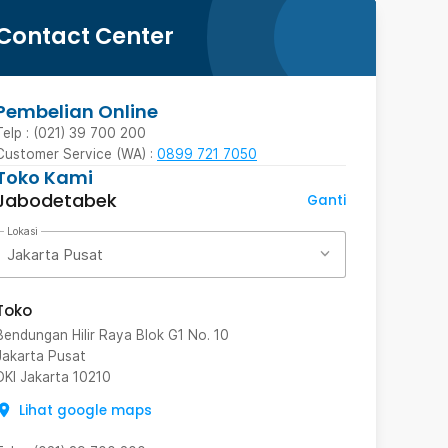
Contact Center
Pembelian Online
Telp : (021) 39 700 200
Customer Service (WA) :
0899 721 7050
Toko Kami
Jabodetabek
Ganti
Lokasi
Jakarta Pusat
Toko
Bendungan Hilir Raya Blok G1 No. 10
Jakarta Pusat
DKI Jakarta
10210
Lihat google maps