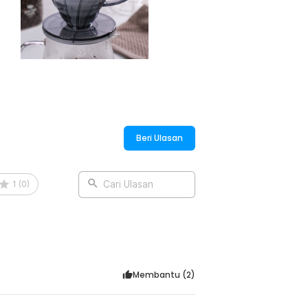
ripper kaca atau keramik. Solusi
u saat berkemah.
:
i Manual Plastik - KP-15
Beri Ulasan
1
(
0
)
Cari Ulasan
Membantu (
2
)