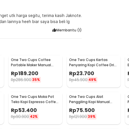
nget utk harga segitu, terima kasih Jaknote.
n lainnya heeh biar saya bisa beli lg
Membantu (
1
)
One Two Cups Coffee
One Two Cups Kertas
Portable Maker Manual
Penyaring Kopi Coffee Drip
Hand Press Espresso 300ml
Bag Paper Filter 50PCS -
Rp
189.200
Rp
23.700
- T35066
T111
Rp
286.900
Rp
45.900
35%
49%
One Two Cups Moka Pot
One Two Cups Alat
Teko Kopi Espresso Coffee
Penggiling Kopi Manual
Stovetop 2 Cup 100ml -
Coffee Grinder Wood -
Rp
53.400
Rp
75.500
Z20
16290
Rp
90.900
Rp
121.900
42%
39%