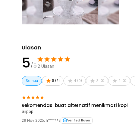
dibawa saat traveling, dan tidak mudah pecah seperti d
sempurna untuk penyeduhan kopi di rumah, kantor, ata
Kelengkapan Produk
Rincian yang Anda dapatkan untuk pembelian produk ini
1 x One Two Cups V60 Coffee Dripper Alat Seduh Kop
Ulasan
5
/5
2
Ulasan
Semua
5
(
2
)
4
(
0
)
3
(
0
)
2
(
0
)
Rekomendasi buat alternatif menikmati kopi
Siippp
29 Nov 2025
,
h*****a
Verified Buyer