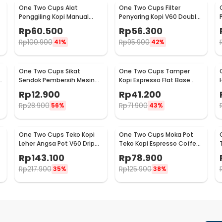
One Two Cups Alat
One Two Cups Filter
Penggiling Kopi Manual
Penyaring Kopi V60 Double
Coffee Grinder Adjustable
Layer Coffee Filter - FS-40S
Rp
60.500
Rp
56.300
- RHNHA0176
Rp
100.900
Rp
95.900
41%
42%
One Two Cups Sikat
One Two Cups Tamper
Sendok Pembersih Mesin
Kopi Espresso Flat Base
Kopi Espresso 2in1 - 8809
Stainless Steel 51mm -
Rp
12.900
Rp
41.200
SS51
Rp
28.900
Rp
71.900
56%
43%
One Two Cups Teko Kopi
One Two Cups Moka Pot
Leher Angsa Pot V60 Drip
Teko Kopi Espresso Coffee
Kettle 960ml - RF-15
Maker Stovetop 6 Cup
Rp
143.100
Rp
78.900
300ml - Z21
Rp
217.900
Rp
125.900
35%
38%