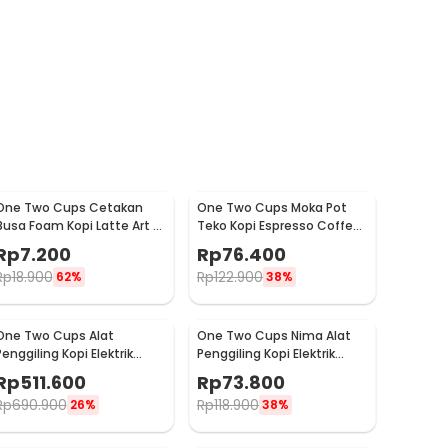
One Two Cups Cetakan
One Two Cups Moka Pot
Busa Foam Kopi Latte Art 16
Teko Kopi Espresso Coffee
PCS - JJYE01
Stovetop 6 Cup 300ml -
Rp
7.200
Rp
76.400
Z20
Rp
18.900
Rp
122.900
62%
38%
One Two Cups Alat
One Two Cups Nima Alat
Penggiling Kopi Elektrik
Penggiling Kopi Elektrik
Coffee Grinder Adjustable
Bumbu Coffee Grinder -
Rp
511.600
Rp
73.800
- 600N
NM-8300
Rp
690.900
Rp
118.900
26%
38%