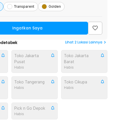
Transparent
Golden
Ingatkan Saya
Lihat
2
Lokasi Lainnya
odetabek
Toko Jakarta
Toko Jakarta
Pusat
Barat
Habis
Habis
Toko Tangerang
Toko Cikupa
Habis
Habis
Pick n Go Depok
Habis