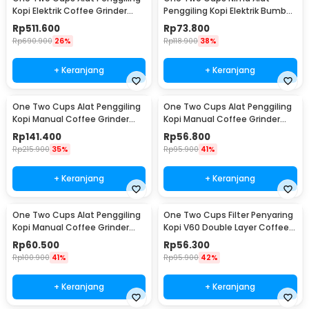
Kopi Elektrik Coffee Grinder
Penggiling Kopi Elektrik Bumbu
Adjustable - 600N
Coffee Grinder - NM-8300
Rp
511.600
Rp
73.800
Rp
690.900
26%
Rp
118.900
38%
+ Keranjang
+ Keranjang
One Two Cups Alat Penggiling
One Two Cups Alat Penggiling
Kopi Manual Coffee Grinder
Kopi Manual Coffee Grinder
Wood 30g - CW85532
160ml - CF012
Rp
141.400
Rp
56.800
Rp
215.900
35%
Rp
95.900
41%
+ Keranjang
+ Keranjang
One Two Cups Alat Penggiling
One Two Cups Filter Penyaring
Kopi Manual Coffee Grinder
Kopi V60 Double Layer Coffee
Adjustable - RHNHA0176
Filter - FS-40S
Rp
60.500
Rp
56.300
Rp
100.900
41%
Rp
95.900
42%
+ Keranjang
+ Keranjang