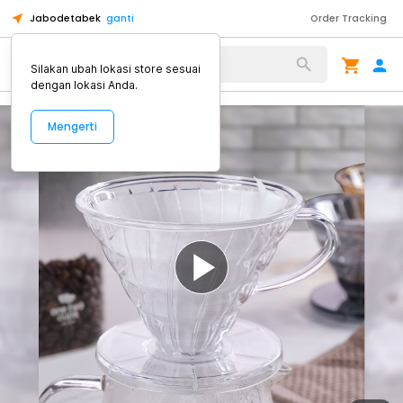
Jabodetabek
ganti
Order Tracking
Alat Kopi
Silakan ubah lokasi store sesuai
dengan lokasi Anda.
Mengerti