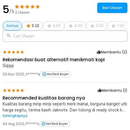
5
Beri Ulasan
/5
2
Ulasan
Semua
5
(
2
)
4
(
0
)
3
(
0
)
2
(
0
)
1
(
0
)
Cari Ulasan
Membantu (
2
)
Rekomendasi buat alternatif menikmati kopi
Siippp
29 Nov 2025
,
h*****a
Verified Buyer
Membantu (
1
)
Recommended kualitas barang nya
Kualitas barang mirip mirip seperti merk mahal, bsrguna banget utk
harga segitu, terima kasih Jaknote. Dan tolong di ready stock kan
Selengkapnya
lg dong utk toko Bandung dan lainnya heeh biar saya bisa beli lg
04 Aug 2022
,
f*****s
Verified Buyer