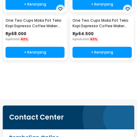
+ Keranjang
+ Keranjang
One Two Cups Moka Pot Teko
One Two Cups Moka Pot Teko
Kopi Espresso Coffee Maker
Kopi Espresso Coffee Maker
Stovetop 4 Cup 200ml - Z21
Stovetop 2 Cup 100ml - Z21
Rp
68.000
Rp
64.500
Rp
111.900
40%
Rp
106.900
40%
+ Keranjang
+ Keranjang
Beli Sekarang
Contact Center