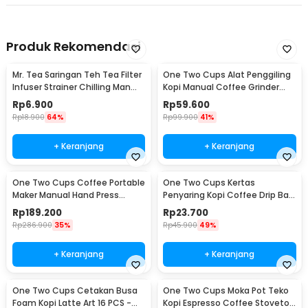
Produk Rekomendasi
Mr. Tea Saringan Teh Tea Filter
One Two Cups Alat Penggiling
Infuser Strainer Chilling Man
Kopi Manual Coffee Grinder
Silicon - MR03
Portable - WFCG9800
Rp
6.900
Rp
59.600
Rp
18.900
64%
Rp
99.900
41%
+ Keranjang
+ Keranjang
One Two Cups Coffee Portable
One Two Cups Kertas
Maker Manual Hand Press
Penyaring Kopi Coffee Drip Bag
Espresso 300ml - T35066
Paper Filter 50PCS - T111
Rp
189.200
Rp
23.700
Rp
286.900
35%
Rp
45.900
49%
+ Keranjang
+ Keranjang
One Two Cups Cetakan Busa
One Two Cups Moka Pot Teko
Foam Kopi Latte Art 16 PCS -
Kopi Espresso Coffee Stovetop