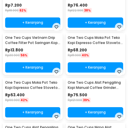
JJYE01
6 Cup 300ml - Z20
Rp
7.200
Rp
76.400
Rp
18.900
62%
Rp
122.900
38%
+ Keranjang
+ Keranjang
One Two Cups Vietnam Drip
One Two Cups Moka Pot Teko
Coffee Filter Pot Saringan Kopi
Kopi Espresso Coffee Stovetop
180ml 8Q - LC1
4 Cup 200ml - Z20
Rp
13.800
Rp
68.200
Rp
30.900
56%
Rp
111.900
40%
+ Keranjang
+ Keranjang
One Two Cups Moka Pot Teko
One Two Cups Alat Penggiling
Kopi Espresso Coffee Stovetop
Kopi Manual Coffee Grinder
2 Cup 100ml - Z20
Wood - 16290
Rp
53.400
Rp
75.500
Rp
90.900
42%
Rp
121.900
39%
+ Keranjang
+ Keranjang
One Two Cups Alat Penggiling
One Two Cups Nima Alat