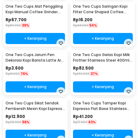
One Two Cups Alat Penggiling
One Two Cups Saringan Kopi
Kopi Manual Coffee Grinder
Filter Cone Shaped Coffee
Adjustable - CF4146
Dripper 1 PCS - K741
Rp
67.700
Rp
16.200
Rp
110.900
39%
Rp
34.900
54%
+ Keranjang
+ Keranjang
One Two Cups Jarum Pen
One Two Cups Gelas Kopi Milk
Dekorasi Kopi Barista Latte Art
Frother Stainless Steel 400ml -
Needle 13cm - F3F27
WZ0011
Rp
3.600
Rp
82.500
Rp
14.900
76%
Rp
130.900
37%
+ Keranjang
+ Keranjang
One Two Cups Sikat Sendok
One Two Cups Tamper Kopi
Pembersih Mesin Kopi Espresso
Espresso Flat Base Stainless
2in1 - 8809
Steel 51mm - SS51
Rp
12.900
Rp
41.200
Rp
28.900
56%
Rp
71.900
43%
+ Keranjang
+ Keranjang