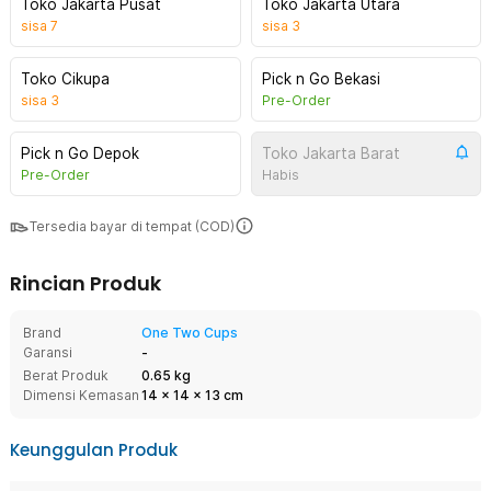
Toko Jakarta Pusat
Toko Jakarta Utara
sisa
7
sisa
3
Toko Cikupa
Pick n Go Bekasi
sisa
3
Pre-Order
Pick n Go Depok
Toko Jakarta Barat
Pre-Order
Habis
Tersedia bayar di tempat (COD)
Rincian Produk
Brand
One Two Cups
Garansi
-
Berat Produk
0.65 kg
Dimensi Kemasan
14
x
14
x
13
cm
Keunggulan Produk