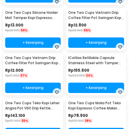
One Two Cups Silicone Holder
One Two Cups Vietnam Drip
Mat Tamper Kopi Espresso
Coffee Filter Pot Saringan Kopi
Barista - 0310
124ml 7Q - LC1
Rp
13.000
Rp
12.800
Rp
28.900
56%
Rp
28.900
56%
+ Keranjang
+ Keranjang
One Two Cups Vietnam Drip
ICafilas Refillable Capsule
Coffee Filter Pot Saringan Kopi
Stainless Steel with Tamper
114ml 6Q - LC1
for Nespresso - F456
Rp
12.000
Rp
155.600
Rp
27.900
57%
Rp
233.900
34%
+ Keranjang
+ Keranjang
One Two Cups Teko Kopi Leher
One Two Cups Moka Pot Teko
Angsa Pot V60 Drip Kettle
Kopi Espresso Coffee Maker
960ml - RF-15
Stovetop 6 Cup 300ml - Z21
Rp
143.100
Rp
78.900
Rp
217.900
35%
Rp
125.900
38%