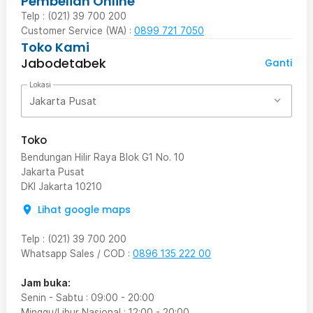
Pembelian Online
Telp : (021) 39 700 200
Customer Service (WA) :
0899 721 7050
Toko Kami
Jabodetabek
Ganti
Lokasi
Jakarta Pusat
Toko
Bendungan Hilir Raya Blok G1 No. 10
Jakarta Pusat
DKI Jakarta
10210
Lihat google maps
Telp
:
(021) 39 700 200
Whatsapp Sales / COD
:
0896 135 222 00
Jam buka:
Senin - Sabtu
:
09:00
-
20:00
Minggu/Libur Nasional
:
12:00
-
20:00