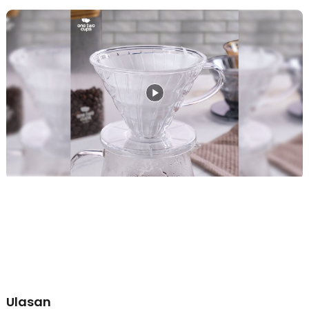
Berkualitas dan Tahan Panas
Karena berfungsi sebagai alat penyeduh kopi, sudah pasti V60
coffee dripper terbuat dari material plastik BPA-free yang
berkualitas. Selain lebih ringan, plastik yang digunakan juga mampu
menahan suhu panas hingga 110 °C. Anda pun tak perlu khawatir
saat menuangkan air panas ke atas bubuk kopi.
Desain Portabel
Struktur plastik berkualitas tinggi menjadikan V60 coffee dripper ini
ringan namun kokoh, mudah dibawa saat traveling, dan tidak mudah
pecah seperti dripper kaca atau keramik. Solusi sempurna untuk
penyeduhan kopi di rumah, kantor, atau saat berkemah.
Kelengkapan Produk
Rincian yang Anda dapatkan untuk pembelian produk ini:
1 x One Two Cups V60 Coffee Dripper Alat Seduh Kopi Manual
Plastik - KP-15
Ulasan