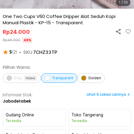
1 / 10
One Two Cups V60 Coffee Dripper Alat Seduh Kopi
Manual Plastik - KP-15
-
Transparent
Rp
24.000
Rp
46.900
49
%
•
SKU
7CHZ33TP
5
(
2
)
Pilihan Warna:
Gray
Transparent
Golden
Habis
Lihat
5
Lokasi Lainnya
Informasi Stok:
Jabodetabek
Gudang Online
Toko Tangerang
Tersedia
Tersedia