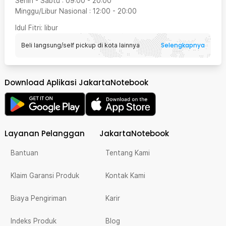
Senin - Sabtu
:
09:00
-
20:00
Minggu/Libur Nasional
:
12:00
-
20:00
Idul Fitri
: libur
Selengkapnya
Beli langsung/self pickup di kota lainnya
Download Aplikasi JakartaNotebook
Layanan Pelanggan
JakartaNotebook
Bantuan
Tentang Kami
Klaim Garansi Produk
Kontak Kami
Biaya Pengiriman
Karir
Indeks Produk
Blog