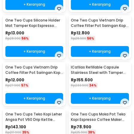
+ Keranjang
+ Keranjang
One Two Cups Silicone Holder
One Two Cups Vietnam Drip
Mat Tamper Kopi Espresso
Coffee Filter Pot Saringan Kopi
Barista - 0310
124ml 7Q - LC1
Rp
13.000
Rp
12.800
Rp
28.900
56%
Rp
28.900
56%
+ Keranjang
+ Keranjang
One Two Cups Vietnam Drip
ICafilas Refillable Capsule
Coffee Filter Pot Saringan Kopi
Stainless Steel with Tamper
114ml 6Q - LC1
for Nespresso - F456
Rp
12.000
Rp
155.600
Rp
27.900
57%
Rp
233.900
34%
+ Keranjang
+ Keranjang
One Two Cups Teko Kopi Leher
One Two Cups Moka Pot Teko
Angsa Pot V60 Drip Kettle
Kopi Espresso Coffee Maker
960ml - RF-15
Stovetop 6 Cup 300ml - Z21
Rp
143.100
Rp
78.900
Rp
217.900
35%
Rp
125.900
38%