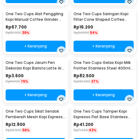
One Two Cups Alat Penggiling
One Two Cups Saringan Kopi
Kopi Manual Coffee Grinder
Filter Cone Shaped Coffee
Adjustable - CF4146
Dripper 1 PCS - K741
Rp
67.700
Rp
16.200
Rp
110.900
39%
Rp
34.900
54%
+ Keranjang
+ Keranjang
One Two Cups Jarum Pen
One Two Cups Gelas Kopi Milk
Dekorasi Kopi Barista Latte Art
Frother Stainless Steel 400ml -
Needle 13cm - F3F27
WZ0011
Rp
3.600
Rp
82.500
Rp
14.900
76%
Rp
130.900
37%
+ Keranjang
+ Keranjang
One Two Cups Sikat Sendok
One Two Cups Tamper Kopi
Pembersih Mesin Kopi Espresso
Espresso Flat Base Stainless
2in1 - 8809
Steel 51mm - SS51
Rp
12.900
Rp
41.200
Rp
28.900
56%
Rp
71.900
43%