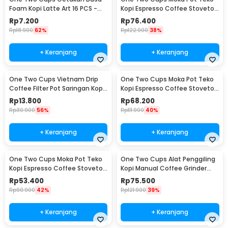
Foam Kopi Latte Art 16 PCS -
Kopi Espresso Coffee Stovetop
JJYE01
6 Cup 300ml - Z20
Rp
7.200
Rp
76.400
Rp
18.900
62%
Rp
122.900
38%
+ Keranjang
+ Keranjang
One Two Cups Vietnam Drip
One Two Cups Moka Pot Teko
Coffee Filter Pot Saringan Kopi
Kopi Espresso Coffee Stovetop
180ml 8Q - LC1
4 Cup 200ml - Z20
Rp
13.800
Rp
68.200
Rp
30.900
56%
Rp
111.900
40%
+ Keranjang
+ Keranjang
One Two Cups Moka Pot Teko
One Two Cups Alat Penggiling
Kopi Espresso Coffee Stovetop
Kopi Manual Coffee Grinder
2 Cup 100ml - Z20
Wood - 16290
Rp
53.400
Rp
75.500
Rp
90.900
42%
Rp
121.900
39%
+ Keranjang
+ Keranjang