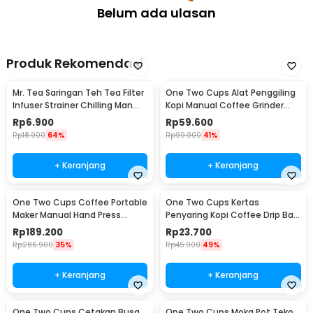
Belum ada ulasan
Produk Rekomendasi
Mr. Tea Saringan Teh Tea Filter
One Two Cups Alat Penggiling
Infuser Strainer Chilling Man
Kopi Manual Coffee Grinder
Silicon - MR03
Portable - WFCG9800
Rp
6.900
Rp
59.600
Rp
18.900
64%
Rp
99.900
41%
+ Keranjang
+ Keranjang
One Two Cups Coffee Portable
One Two Cups Kertas
Maker Manual Hand Press
Penyaring Kopi Coffee Drip Bag
Espresso 300ml - T35066
Paper Filter 50PCS - T111
Rp
189.200
Rp
23.700
Rp
286.900
35%
Rp
45.900
49%
+ Keranjang
+ Keranjang
One Two Cups Cetakan Busa
One Two Cups Moka Pot Teko