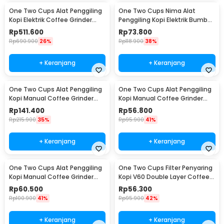
One Two Cups Alat Penggiling
One Two Cups Nima Alat
Kopi Elektrik Coffee Grinder
Penggiling Kopi Elektrik Bumbu
Adjustable - 600N
Coffee Grinder - NM-8300
Rp
511.600
Rp
73.800
Rp
690.900
26%
Rp
118.900
38%
+ Keranjang
+ Keranjang
One Two Cups Alat Penggiling
One Two Cups Alat Penggiling
Kopi Manual Coffee Grinder
Kopi Manual Coffee Grinder
Wood 30g - CW85532
160ml - CF012
Rp
141.400
Rp
56.800
Rp
215.900
35%
Rp
95.900
41%
+ Keranjang
+ Keranjang
One Two Cups Alat Penggiling
One Two Cups Filter Penyaring
Kopi Manual Coffee Grinder
Kopi V60 Double Layer Coffee
Adjustable - RHNHA0176
Filter - FS-40S
Rp
60.500
Rp
56.300
Rp
100.900
41%
Rp
95.900
42%
+ Keranjang
+ Keranjang