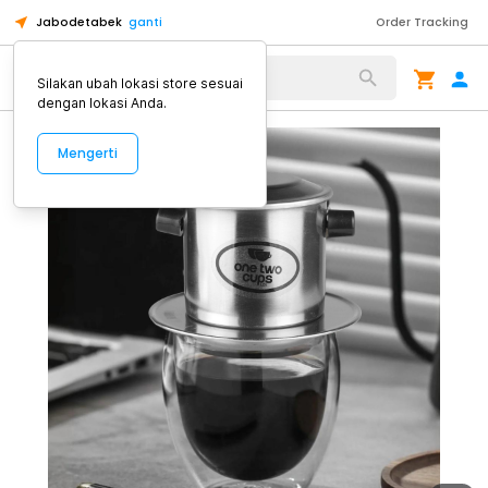
Jabodetabek
ganti
Order Tracking
Alat Kopi
Silakan ubah lokasi store sesuai
dengan lokasi Anda.
Mengerti