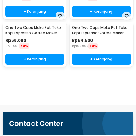
+ Keranjang
+ Keranjang
One Two Cups Moka Pot Teko
One Two Cups Moka Pot Teko
Kopi Espresso Coffee Maker
Kopi Espresso Coffee Maker
Stovetop 4 Cup 200ml - Z21
Stovetop 2 Cup 100ml - Z21
Rp
68.000
Rp
64.500
Rp
111.900
40%
Rp
106.900
40%
+ Keranjang
+ Keranjang
Beli Sekarang
Contact Center