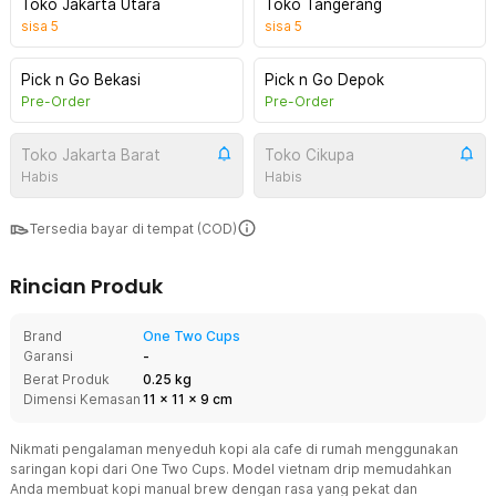
Toko Jakarta Utara
Toko Tangerang
sisa
5
sisa
5
Pick n Go Bekasi
Pick n Go Depok
Pre-Order
Pre-Order
Toko Jakarta Barat
Toko Cikupa
Habis
Habis
Tersedia bayar di tempat (COD)
Rincian Produk
Brand
One Two Cups
Garansi
-
Berat Produk
0.25 kg
Dimensi Kemasan
11
x
11
x
9
cm
Nikmati pengalaman menyeduh kopi ala cafe di rumah menggunakan
saringan kopi dari One Two Cups. Model vietnam drip memudahkan
Anda membuat kopi manual brew dengan rasa yang pekat dan