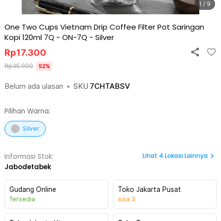
1 / 9
One Two Cups Vietnam Drip Coffee Filter Pot Saringan
Kopi 120ml 7Q - ON-7Q
-
Silver
Rp
17.300
Rp
35.900
52
%
Belum ada ulasan
•
SKU
7CHTABSV
Pilihan Warna:
Silver
Lihat
4
Lokasi Lainnya
Informasi Stok:
Jabodetabek
Gudang Online
Toko Jakarta Pusat
Tersedia
sisa
3