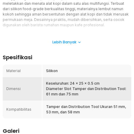
meletakkan dan menata alat kopi dalam satu alas multifungsi. Terbuat
dari silikon food-grade berkualitas tinggi, materialnya lembut namun
kokoh sehingga aman bersentuhan dengan alat kopi dan tidak merusak
permukaan meja. Desainnya praktis, mudah dibersihkan, serta cocok
digunakan oleh barista rumahan maupun kafe profesional.
Fitur
Lebih Banyak
Tahan Lama dan Food-Grade
Wadah ini terbuat dari silikon food-grade yang aman untuk kontak
Spesifikasi
dengan peralatan makanan dan minuman. Materialnya lembut
namun tetap kokoh, mampu melindungi permukaan meja dari
goresan dan benturan saat proses tamping. Teksturnya halus
Material
Silikon
dengan daya tahan tinggi, sehingga cocok untuk penggunaan harian
yang intens di dapur maupun area bar kopi.
Keseluruhan: 24 x 25 x 0.5 cm
Perlindungan Meja Anti Gores
Dimensi
Diameter Slot Tamper dan Distribution Tool:
Silikon lembut membantu meredam benturan dari tamper dan
61 mm dan 75 mm
portafilter. Permukaan alas dirancang untuk mencegah gesekan
langsung dengan meja, sehingga meja tetap aman, bersih, dan tidak
Tamper dan Distribution Tool Ukuran 51 mm,
Kompatibilitas
meninggalkan bekas goresan setelah digunakan.
53 mm, dan 58 mm
Penyimpanan Alat Kopi Multifungsi
Dirancang dengan beberapa area khusus, wadah ini dapat
Galeri
digunakan untuk meletakkan tamper, portafilter, dan aksesori kopi