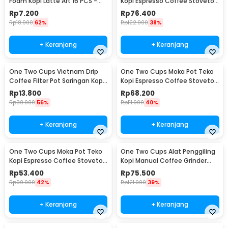
Foam Kopi Latte Art 16 PCS -
Kopi Espresso Coffee Stovetop
JJYE01
6 Cup 300ml - Z20
Rp
7.200
Rp
76.400
Rp
18.900
62%
Rp
122.900
38%
+ Keranjang
+ Keranjang
One Two Cups Vietnam Drip
One Two Cups Moka Pot Teko
Coffee Filter Pot Saringan Kopi
Kopi Espresso Coffee Stovetop
180ml 8Q - LC1
4 Cup 200ml - Z20
Rp
13.800
Rp
68.200
Rp
30.900
56%
Rp
111.900
40%
+ Keranjang
+ Keranjang
One Two Cups Moka Pot Teko
One Two Cups Alat Penggiling
Kopi Espresso Coffee Stovetop
Kopi Manual Coffee Grinder
2 Cup 100ml - Z20
Wood - 16290
Rp
53.400
Rp
75.500
Rp
90.900
42%
Rp
121.900
39%
+ Keranjang
+ Keranjang