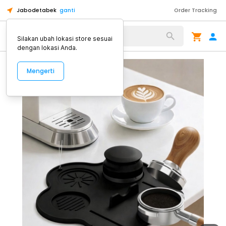
Jabodetabek
ganti
Order Tracking
Alat Kopi
Silakan ubah lokasi store sesuai
dengan lokasi Anda.
Mengerti