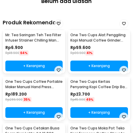
Belum ada ulasan
Produk Rekomendasi
Mr. Tea Saringan Teh Tea Filter
One Two Cups Alat Penggiling
Infuser Strainer Chilling Man
Kopi Manual Coffee Grinder
Silicon - MR03
Portable - WFCG9800
Rp
6.900
Rp
59.600
Rp
18.900
64%
Rp
99.900
41%
+ Keranjang
+ Keranjang
One Two Cups Coffee Portable
One Two Cups Kertas
Maker Manual Hand Press
Penyaring Kopi Coffee Drip Bag
Espresso 300ml - T35066
Paper Filter 50PCS - T111
Rp
189.200
Rp
23.700
Rp
286.900
35%
Rp
45.900
49%
+ Keranjang
+ Keranjang
One Two Cups Cetakan Busa
One Two Cups Moka Pot Teko