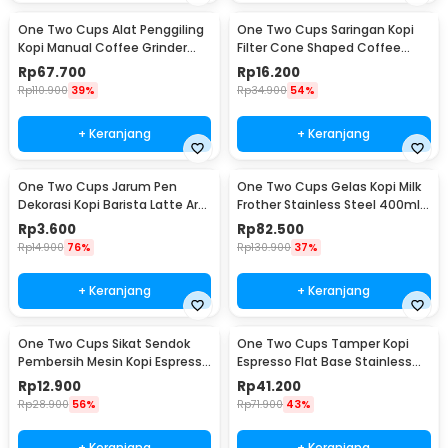
One Two Cups Alat Penggiling
One Two Cups Saringan Kopi
Kopi Manual Coffee Grinder
Filter Cone Shaped Coffee
Adjustable - CF4146
Dripper 1 PCS - K741
Rp
67.700
Rp
16.200
Rp
110.900
39%
Rp
34.900
54%
+ Keranjang
+ Keranjang
One Two Cups Jarum Pen
One Two Cups Gelas Kopi Milk
Dekorasi Kopi Barista Latte Art
Frother Stainless Steel 400ml -
Needle 13cm - F3F27
WZ0011
Rp
3.600
Rp
82.500
Rp
14.900
76%
Rp
130.900
37%
+ Keranjang
+ Keranjang
One Two Cups Sikat Sendok
One Two Cups Tamper Kopi
Pembersih Mesin Kopi Espresso
Espresso Flat Base Stainless
2in1 - 8809
Steel 51mm - SS51
Rp
12.900
Rp
41.200
Rp
28.900
56%
Rp
71.900
43%
+ Keranjang
+ Keranjang