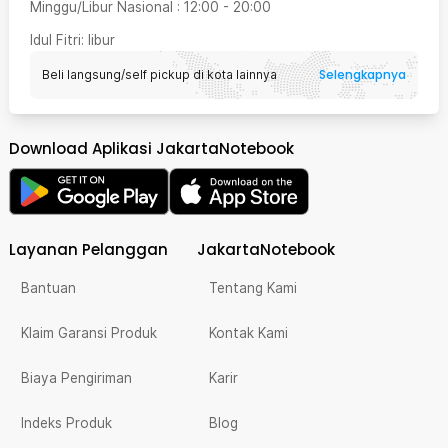
Minggu/Libur Nasional
:
12:00
-
20:00
Idul Fitri
: libur
Selengkapnya
Beli langsung/self pickup di kota lainnya
Download Aplikasi JakartaNotebook
Layanan Pelanggan
JakartaNotebook
Bantuan
Tentang Kami
Klaim Garansi Produk
Kontak Kami
Biaya Pengiriman
Karir
Indeks Produk
Blog