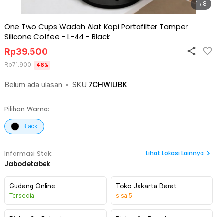
1 / 8
One Two Cups Wadah Alat Kopi Portafilter Tamper
Silicone Coffee - L-44
-
Black
Rp
39.500
Rp
71.900
46
%
Belum ada ulasan
•
SKU
7CHWIUBK
Pilihan Warna:
Black
Lihat
Lokasi Lainnya
Informasi Stok:
Jabodetabek
Gudang Online
Toko Jakarta Barat
Tersedia
sisa
5