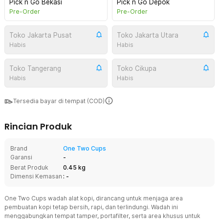
Pick n Go Bekasi
Pick n Go Depok
Pre-Order
Pre-Order
Toko Jakarta Pusat
Toko Jakarta Utara
Habis
Habis
Toko Tangerang
Toko Cikupa
Habis
Habis
Tersedia bayar di tempat (COD)
Rincian Produk
Brand
One Two Cups
Garansi
-
Berat Produk
0.45 kg
Dimensi Kemasan
: -
One Two Cups wadah alat kopi, dirancang untuk menjaga area
pembuatan kopi tetap bersih, rapi, dan terlindungi. Wadah ini
menggabungkan tempat tamper, portafilter, serta area khusus untuk