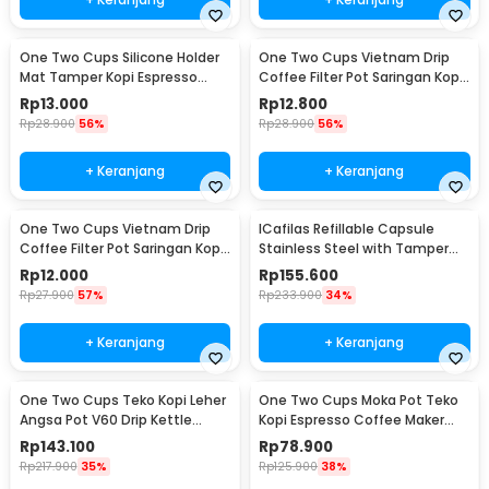
One Two Cups Silicone Holder
One Two Cups Vietnam Drip
Mat Tamper Kopi Espresso
Coffee Filter Pot Saringan Kopi
Barista - 0310
124ml 7Q - LC1
Rp
13.000
Rp
12.800
Rp
28.900
56%
Rp
28.900
56%
+ Keranjang
+ Keranjang
One Two Cups Vietnam Drip
ICafilas Refillable Capsule
Coffee Filter Pot Saringan Kopi
Stainless Steel with Tamper
114ml 6Q - LC1
for Nespresso - F456
Rp
12.000
Rp
155.600
Rp
27.900
57%
Rp
233.900
34%
+ Keranjang
+ Keranjang
One Two Cups Teko Kopi Leher
One Two Cups Moka Pot Teko
Angsa Pot V60 Drip Kettle
Kopi Espresso Coffee Maker
960ml - RF-15
Stovetop 6 Cup 300ml - Z21
Rp
143.100
Rp
78.900
Rp
217.900
35%
Rp
125.900
38%