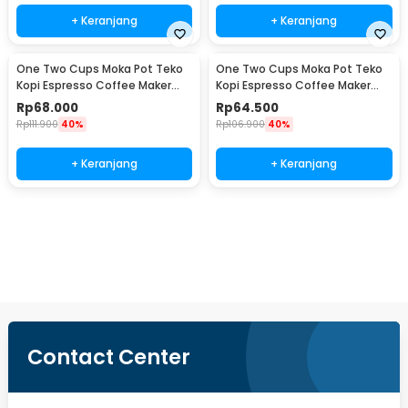
+ Keranjang
+ Keranjang
One Two Cups Moka Pot Teko
One Two Cups Moka Pot Teko
Kopi Espresso Coffee Maker
Kopi Espresso Coffee Maker
Stovetop 4 Cup 200ml - Z21
Stovetop 2 Cup 100ml - Z21
Rp
68.000
Rp
64.500
Rp
111.900
40%
Rp
106.900
40%
+ Keranjang
+ Keranjang
Beli Sekarang
Contact Center