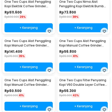
One Two Cups Alat Penggiling
One Two Cups Nima Alat
Kopi Elektrik Coffee Grinder
Penggiling Kopi Elektrik Bumbu
Adjustable - 600N
Coffee Grinder - NM-8300
Rp
511.600
Rp
73.800
Rp
690.900
26%
Rp
118.900
38%
+ Keranjang
+ Keranjang
One Two Cups Alat Penggiling
One Two Cups Alat Penggiling
Kopi Manual Coffee Grinder
Kopi Manual Coffee Grinder
Wood 30g - CW85532
160ml - CF012
Rp
141.400
Rp
56.800
Rp
215.900
35%
Rp
95.900
41%
+ Keranjang
+ Keranjang
One Two Cups Alat Penggiling
One Two Cups Filter Penyaring
Kopi Manual Coffee Grinder
Kopi V60 Double Layer Coffee
Adjustable - RHNHA0176
Filter - FS-40S
Rp
60.500
Rp
56.300
Rp
100.900
41%
Rp
95.900
42%
+ Keranjang
+ Keranjang