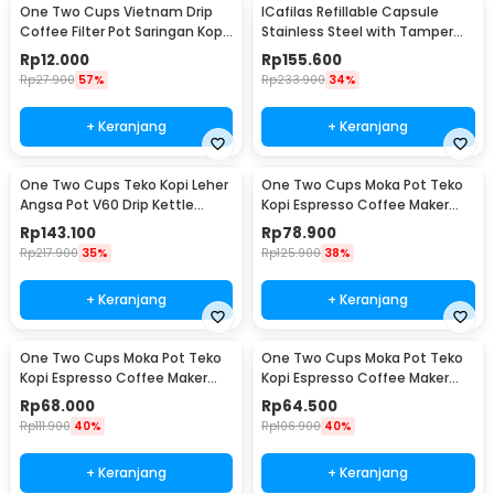
One Two Cups Vietnam Drip
ICafilas Refillable Capsule
Coffee Filter Pot Saringan Kopi
Stainless Steel with Tamper
114ml 6Q - LC1
for Nespresso - F456
Rp
12.000
Rp
155.600
Rp
27.900
57%
Rp
233.900
34%
+ Keranjang
+ Keranjang
One Two Cups Teko Kopi Leher
One Two Cups Moka Pot Teko
Angsa Pot V60 Drip Kettle
Kopi Espresso Coffee Maker
960ml - RF-15
Stovetop 6 Cup 300ml - Z21
Rp
143.100
Rp
78.900
Rp
217.900
35%
Rp
125.900
38%
+ Keranjang
+ Keranjang
One Two Cups Moka Pot Teko
One Two Cups Moka Pot Teko
Kopi Espresso Coffee Maker
Kopi Espresso Coffee Maker
Stovetop 4 Cup 200ml - Z21
Stovetop 2 Cup 100ml - Z21
Rp
68.000
Rp
64.500
Rp
111.900
40%
Rp
106.900
40%
+ Keranjang
+ Keranjang