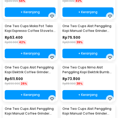
Rp
30.900
56%
Rp
111.900
40%
+ Keranjang
+ Keranjang
One Two Cups Moka Pot Teko
One Two Cups Alat Penggiling
Kopi Espresso Coffee Stovetop
Kopi Manual Coffee Grinder
2 Cup 100ml - Z20
Wood - 16290
Rp
53.400
Rp
75.500
Rp
90.900
42%
Rp
121.900
39%
+ Keranjang
+ Keranjang
One Two Cups Alat Penggiling
One Two Cups Nima Alat
Kopi Elektrik Coffee Grinder
Penggiling Kopi Elektrik Bumbu
Adjustable - 600N
Coffee Grinder - NM-8300
Rp
511.600
Rp
73.800
Rp
690.900
26%
Rp
118.900
38%
+ Keranjang
+ Keranjang
One Two Cups Alat Penggiling
One Two Cups Alat Penggiling
Kopi Manual Coffee Grinder
Kopi Manual Coffee Grinder