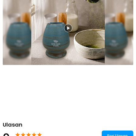
tersebut terjadi, maka penggunaan stand sangat diperlukan karena
dapat membantu chasen mengering secara sempurna. Proses
pengeringan yang baik dapat mencegah tumbuhnya jamur serta
memperpanjang umur pemakaian chasen.
Kelengkapan Produk
Rincian yang Anda dapatkan untuk pembelian produk ini:
1 x One Two Cups Whisk Stand Matcha Chasen Tate Dudukan
Pengaduk - C10
Ulasan
Beri Ulasan