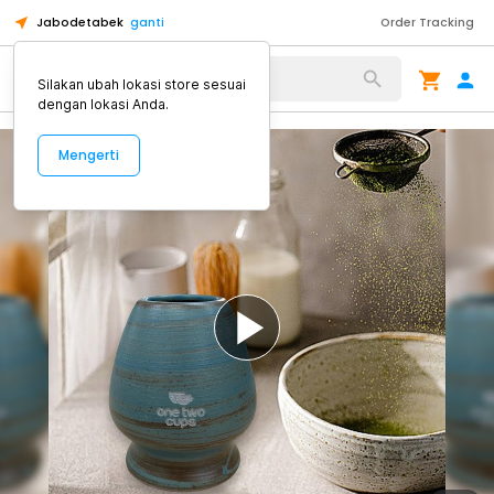
Jabodetabek
ganti
Order Tracking
Alat Kopi
Silakan ubah lokasi store sesuai
dengan lokasi Anda.
Mengerti