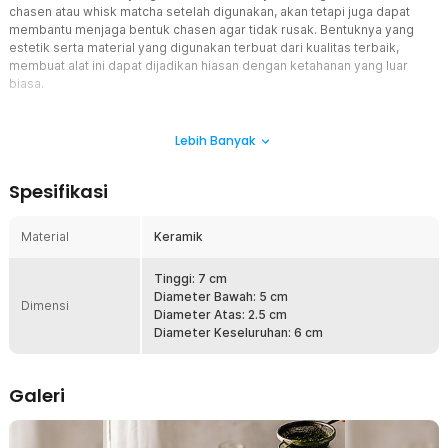
chasen atau whisk matcha setelah digunakan, akan tetapi juga dapat
membantu menjaga bentuk chasen agar tidak rusak. Bentuknya yang
estetik serta material yang digunakan terbuat dari kualitas terbaik,
membuat alat ini dapat dijadikan hiasan dengan ketahanan yang luar
biasa.
Fitur
Lebih Banyak
Menjaga Bentuk Chasen Agar Tetap Rapi
Guna merawat serta menjaga chasen agar tetap dapat digunakan,
Spesifikasi
maka stand ini sangat disarankan untuk Anda miliki. Bertujuan agar
Anda tidak perlu mengganti chasen setiap waktu dan chasen dapat
digunakan dalam jangka waktu yang lama.
Material
Keramik
Mencegah Bulu Bambu Cepat Rusak
Bulu bambu yang terdapat pada chasen merupakan salah satu
Tinggi: 7 cm
komponen penting dalam membuat matcha. Meletakkan di
Diameter Bawah: 5 cm
Dimensi
sembarang tempat, tidak menjadikan bulu bambu akan bagus
Diameter Atas: 2.5 cm
seperti sedia kala. Untuk itu, penggunaan stand sangat diperlukan
Diameter Keseluruhan: 6 cm
agar bulu bambu tidak retak dan melengkung akibat proses
pengeringan yang tidak merata.
Galeri
Memperpanjang Umur Pemakaian Chasen
Umur pemakaian chasen bisa terjamin dalam jangka waktu lama
dengan cara mendapatkan proses pengeringan merata. Supaya hal