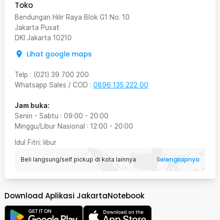
Toko
Bendungan Hilir Raya Blok G1 No. 10
Jakarta Pusat
DKI Jakarta
10210
Lihat google maps
Telp
:
(021) 39 700 200
Whatsapp Sales / COD
:
0896 135 222 00
Jam buka:
Senin - Sabtu
:
09:00
-
20:00
Minggu/Libur Nasional
:
12:00
-
20:00
Idul Fitri
: libur
Selengkapnya
Beli langsung/self pickup di kota lainnya
Download Aplikasi JakartaNotebook