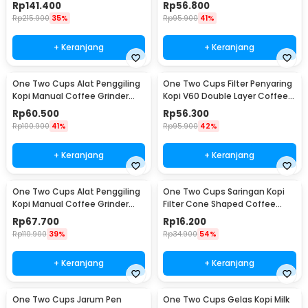
Wood 30g - CW85532
160ml - CF012
Rp
141.400
Rp
56.800
Rp
215.900
35%
Rp
95.900
41%
+ Keranjang
+ Keranjang
One Two Cups Alat Penggiling
One Two Cups Filter Penyaring
Kopi Manual Coffee Grinder
Kopi V60 Double Layer Coffee
Adjustable - RHNHA0176
Filter - FS-40S
Rp
60.500
Rp
56.300
Rp
100.900
41%
Rp
95.900
42%
+ Keranjang
+ Keranjang
One Two Cups Alat Penggiling
One Two Cups Saringan Kopi
Kopi Manual Coffee Grinder
Filter Cone Shaped Coffee
Adjustable - CF4146
Dripper 1 PCS - K741
Rp
67.700
Rp
16.200
Rp
110.900
39%
Rp
34.900
54%
+ Keranjang
+ Keranjang
One Two Cups Jarum Pen
One Two Cups Gelas Kopi Milk