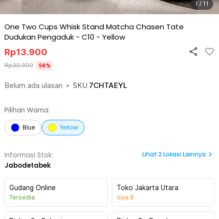
1 / 11
One Two Cups Whisk Stand Matcha Chasen Tate
Dudukan Pengaduk - C10
-
Yellow
Rp
13.900
Rp
30.900
56
%
Belum ada ulasan
•
SKU
7CHTAEYL
Pilihan Warna:
Blue
Yellow
Lihat
2
Lokasi Lainnya
Informasi Stok:
Jabodetabek
Gudang Online
Toko Jakarta Utara
Tersedia
sisa
8