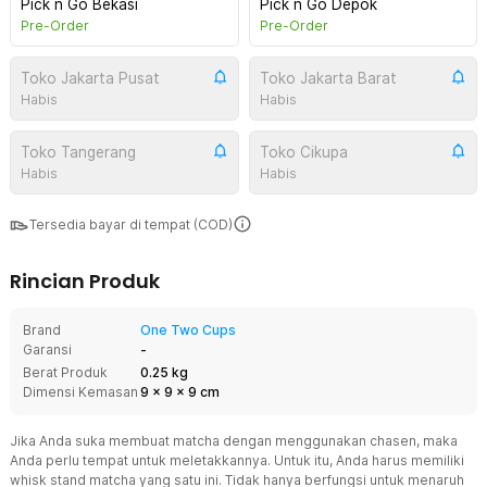
Pick n Go Bekasi
Pick n Go Depok
Pre-Order
Pre-Order
Toko Jakarta Pusat
Toko Jakarta Barat
Habis
Habis
Toko Tangerang
Toko Cikupa
Habis
Habis
Tersedia bayar di tempat (COD)
Rincian Produk
Brand
One Two Cups
Garansi
-
Berat Produk
0.25 kg
Dimensi Kemasan
9
x
9
x
9
cm
Jika Anda suka membuat matcha dengan menggunakan chasen, maka
Anda perlu tempat untuk meletakkannya. Untuk itu, Anda harus memiliki
whisk stand matcha yang satu ini. Tidak hanya berfungsi untuk menaruh