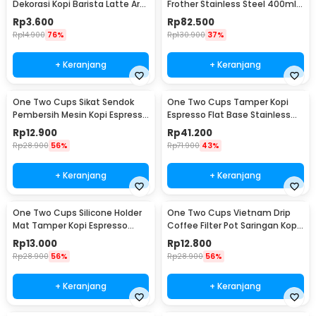
Dekorasi Kopi Barista Latte Art
Frother Stainless Steel 400ml -
Needle 13cm - F3F27
WZ0011
Rp
3.600
Rp
82.500
Rp
14.900
76%
Rp
130.900
37%
+ Keranjang
+ Keranjang
One Two Cups Sikat Sendok
One Two Cups Tamper Kopi
Pembersih Mesin Kopi Espresso
Espresso Flat Base Stainless
2in1 - 8809
Steel 51mm - SS51
Rp
12.900
Rp
41.200
Rp
28.900
56%
Rp
71.900
43%
+ Keranjang
+ Keranjang
One Two Cups Silicone Holder
One Two Cups Vietnam Drip
Mat Tamper Kopi Espresso
Coffee Filter Pot Saringan Kopi
Barista - 0310
124ml 7Q - LC1
Rp
13.000
Rp
12.800
Rp
28.900
56%
Rp
28.900
56%
+ Keranjang
+ Keranjang