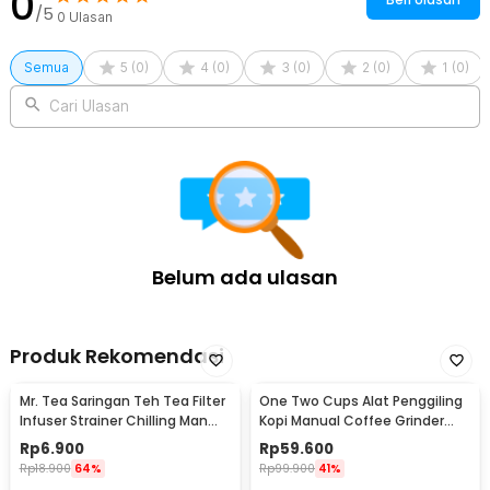
0
/5
0
Ulasan
Semua
5
(
0
)
4
(
0
)
3
(
0
)
2
(
0
)
1
(
0
)
Cari Ulasan
Belum ada ulasan
Produk Rekomendasi
Mr. Tea Saringan Teh Tea Filter
One Two Cups Alat Penggiling
Infuser Strainer Chilling Man
Kopi Manual Coffee Grinder
Silicon - MR03
Portable - WFCG9800
Rp
6.900
Rp
59.600
Rp
18.900
64%
Rp
99.900
41%