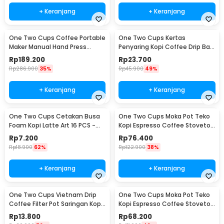
+ Keranjang
+ Keranjang
One Two Cups Coffee Portable
One Two Cups Kertas
Maker Manual Hand Press
Penyaring Kopi Coffee Drip Bag
Espresso 300ml - T35066
Paper Filter 50PCS - T111
Rp
189.200
Rp
23.700
Rp
286.900
35%
Rp
45.900
49%
+ Keranjang
+ Keranjang
One Two Cups Cetakan Busa
One Two Cups Moka Pot Teko
Foam Kopi Latte Art 16 PCS -
Kopi Espresso Coffee Stovetop
JJYE01
6 Cup 300ml - Z20
Rp
7.200
Rp
76.400
Rp
18.900
62%
Rp
122.900
38%
+ Keranjang
+ Keranjang
One Two Cups Vietnam Drip
One Two Cups Moka Pot Teko
Coffee Filter Pot Saringan Kopi
Kopi Espresso Coffee Stovetop
180ml 8Q - LC1
4 Cup 200ml - Z20
Rp
13.800
Rp
68.200