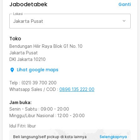
Jabodetabek
Ganti
Lokasi
Jakarta Pusat
Toko
Bendungan Hilir Raya Blok G1 No. 10
Jakarta Pusat
DKI Jakarta
10210
Lihat google maps
Telp
:
(021) 39 700 200
Whatsapp Sales / COD
:
0896 135 222 00
Jam buka:
Senin - Sabtu
:
09:00
-
20:00
Minggu/Libur Nasional
:
12:00
-
20:00
Idul Fitri
: libur
Selengkapnya
Beli langsung/self pickup di kota lainnya