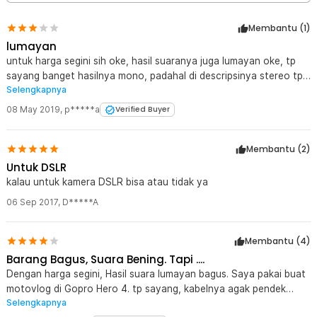
Desain Ringkas dan Mudah Dibawa
Bentuknya yang kecil membuat microphone ini mudah dipasang
Membantu (
1
)
dan tidak mengganggu aktivitas saat merekam. Sangat praktis
untuk dibawa bepergian dan digunakan dalam berbagai kondisi
lumayan
pengambilan gambar.
untuk harga segini sih oke, hasil suaranya juga lumayan oke, tp
sayang banget hasilnya mono, padahal di descripsinya stereo tp
Kelengkapan Produk
Selengkapnya
ternyata mono. over all, oke lah..
Rincian yang Anda dapatkan untuk pembelian produk ini:
08 May 2019
,
p*****a
Verified Buyer
1 x ONLENY USB Stereo Microphone Eksternal for GoPro 3/4
with Clip - DZ0288
Membantu (
2
)
Untuk DSLR
kalau untuk kamera DSLR bisa atau tidak ya
06 Sep 2017
,
D*****A
Membantu (
4
)
Barang Bagus, Suara Bening. Tapi ....
Dengan harga segini, Hasil suara lumayan bagus. Saya pakai buat
motovlog di Gopro Hero 4. tp sayang, kabelnya agak pendek
Selengkapnya
cuma 1 meter kalo gasalah deh. Tp buat motovlog sih cocok