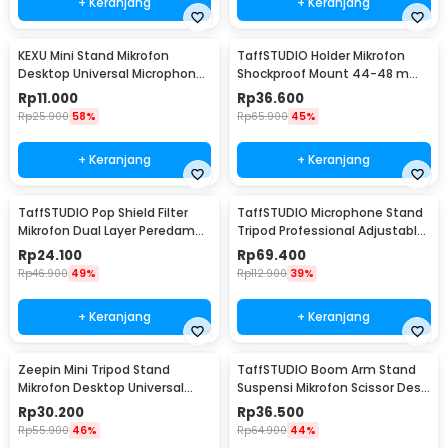
+ Keranjang
+ Keranjang
KEXU Mini Stand Mikrofon
TaffSTUDIO Holder Mikrofon
Desktop Universal Microphone
Shockproof Mount 44-48 mm
Holder - BC-08
- SH-100
Rp
11.000
Rp
36.600
Rp
25.900
58%
Rp
65.900
45%
+ Keranjang
+ Keranjang
TaffSTUDIO Pop Shield Filter
TaffSTUDIO Microphone Stand
Mikrofon Dual Layer Peredam
Tripod Professional Adjustable
Noise BOP - MPF-6
2 Holder - NB-107
Rp
24.100
Rp
69.400
Rp
46.900
49%
Rp
112.900
39%
+ Keranjang
+ Keranjang
Zeepin Mini Tripod Stand
TaffSTUDIO Boom Arm Stand
Mikrofon Desktop Universal
Suspensi Mikrofon Scissor Desk
dengan Pop Filter - F-9
Clamp - NB-35
Rp
30.200
Rp
36.500
Rp
55.900
46%
Rp
64.900
44%