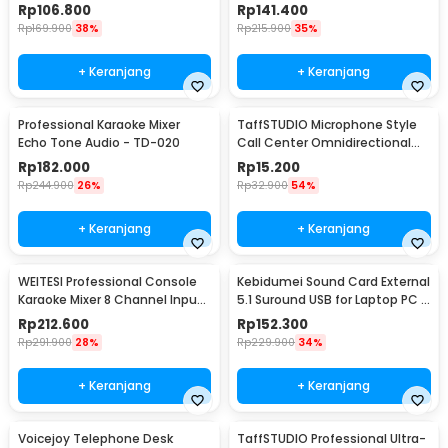
Smartphone Holder - NB-03
Smartphone Holder - NB-04P
Rp
106.800
Rp
141.400
Rp
169.900
38%
Rp
215.900
35%
+ Keranjang
+ Keranjang
Professional Karaoke Mixer
TaffSTUDIO Microphone Style
Echo Tone Audio - TD-020
Call Center Omnidirectional
52dB - MF03
Rp
182.000
Rp
15.200
Rp
244.900
26%
Rp
32.900
54%
+ Keranjang
+ Keranjang
WEITESI Professional Console
Kebidumei Sound Card External
Karaoke Mixer 8 Channel Input
5.1 Suround USB for Laptop PC -
Mic - AM-228
CM6206
Rp
212.600
Rp
152.300
Rp
291.900
28%
Rp
229.900
34%
+ Keranjang
+ Keranjang
Voicejoy Telephone Desk
TaffSTUDIO Professional Ultra-