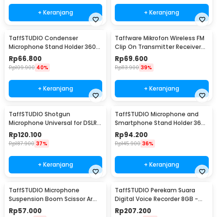
+ Keranjang
+ Keranjang
TaffSTUDIO Condenser
Taffware Mikrofon Wireless FM
Microphone Stand Holder 360
Clip On Transmitter Receiver
Lazypod Clamp - NB-35
Jack 6.3mm - WR-601
Rp
66.800
Rp
69.600
Rp
109.900
40%
Rp
113.900
39%
+ Keranjang
+ Keranjang
TaffSTUDIO Shotgun
TaffSTUDIO Microphone and
Microphone Universal for DSLR
Smartphone Stand Holder 360
Smartphone Computer - MIC-
Degree - MS-70B
Rp
120.100
Rp
94.200
05
Rp
187.900
37%
Rp
145.900
36%
+ Keranjang
+ Keranjang
TaffSTUDIO Microphone
TaffSTUDIO Perekam Suara
Suspension Boom Scissor Arm
Digital Voice Recorder 8GB -
with Lazypod - D6
T60
Rp
57.000
Rp
207.200