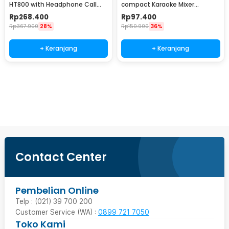
HT800 with Headphone Call
compact Karaoke Mixer
Center VH500
Amplifier 4 Ch - MH400
Rp
268.400
Rp
97.400
Rp
367.900
28%
Rp
150.900
36%
+ Keranjang
+ Keranjang
Beli Sekarang
Contact Center
Pembelian Online
Telp : (021) 39 700 200
Customer Service (WA) :
0899 721 7050
Toko Kami