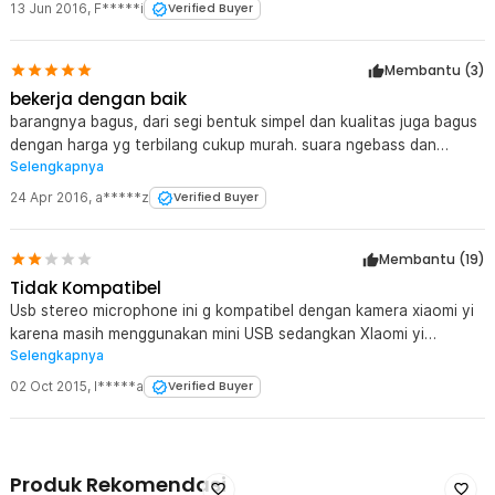
banget. Thanks JakNote
13 Jun 2016
,
F*****i
Verified Buyer
Membantu (
3
)
bekerja dengan baik
barangnya bagus, dari segi bentuk simpel dan kualitas juga bagus
dengan harga yg terbilang cukup murah. suara ngebass dan
Selengkapnya
terdengar jelas, tapi hasil rekam dari mic ini mono alias cuma
terdengar sebelah jika menggunakan headset. tapi ga masalah,
24 Apr 2016
,
a*****z
Verified Buyer
karena ketika proses editing audionya bisa dijadikan stereo.
thanks jaknot
Membantu (
19
)
Tidak Kompatibel
Usb stereo microphone ini g kompatibel dengan kamera xiaomi yi
karena masih menggunakan mini USB sedangkan XIaomi yi
Selengkapnya
menggunakan micro USB
02 Oct 2015
,
I*****a
Verified Buyer
Produk Rekomendasi