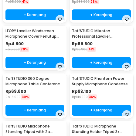
Rp
95.900
41%
Rp
283.900
28%
+ Keranjang
+ Keranjang
LEORY Lavalier Windscreen
TaffSTUDIO Mikrofon
Microphone Cover Penutup
Professional Lavalier
Busa Mikrofon - LE1
Microphone Clip 3.5mm - Q10
Rp
4.800
Rp
59.500
Rp
15.900
70%
Rp
99.900
41%
+ Keranjang
+ Keranjang
TaffSTUDIO 360 Degree
TaffSTUDIO Phantom Power
Microphone Table Conference
Supply Microphone Condenser
Zoom Meeting Studio - iTalk-
1 Channel 48V - RU-P48V
Rp
69.800
Rp
93.100
02
Rp
113.900
39%
Rp
144.900
36%
+ Keranjang
+ Keranjang
TaffSTUDIO Microphone
TaffSTUDIO Microphone
Standing Tripod with 2 x
Standing Holder Tripod 3x