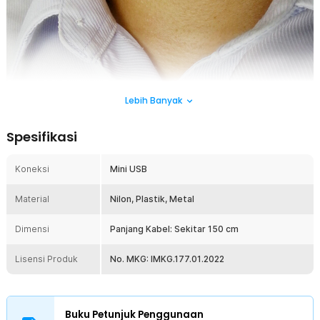
Lebih Banyak
Spesifikasi
Koneksi
Mini USB
Material
Nilon, Plastik, Metal
Dimensi
Panjang Kabel: Sekitar 150 cm
Lisensi Produk
No. MKG: IMKG.177.01.2022
Microphone USB ini cocok digunakan untuk kamera aksi GoPro. Dengan
ini Anda dapat merekam suara dengan kualitas yang lebih baik dan jernih
dibandingkan menggunakan built-in microphone dari GoPro yang kurang
Buku Petunjuk Penggunaan
berkualitas.