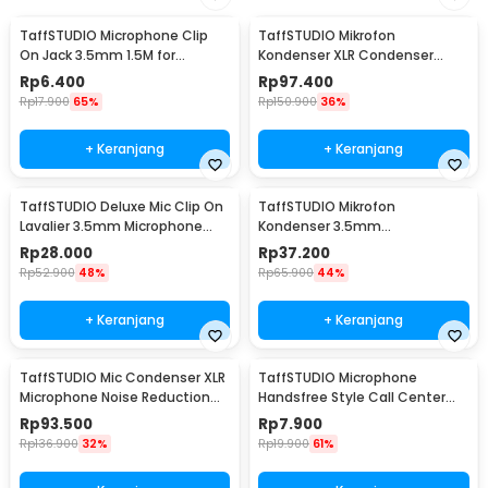
TaffSTUDIO Microphone Clip
TaffSTUDIO Mikrofon
On Jack 3.5mm 1.5M for
Kondenser XLR Condenser
Smartphone Laptop - SR-503
Microphone Studio Podcast -
Rp
6.400
Rp
97.400
BM-700
Rp
17.900
65%
Rp
150.900
36%
+ Keranjang
+ Keranjang
TaffSTUDIO Deluxe Mic Clip On
TaffSTUDIO Mikrofon
Lavalier 3.5mm Microphone
Kondenser 3.5mm
Smartphone - EY-510A
Omnidirectional Podcast with
Rp
28.000
Rp
37.200
Stand - SF-666
Rp
52.900
48%
Rp
65.900
44%
+ Keranjang
+ Keranjang
TaffSTUDIO Mic Condenser XLR
TaffSTUDIO Microphone
Microphone Noise Reduction
Handsfree Style Call Center
with Holder - BM-800
With Noise Reduction - M5
Rp
93.500
Rp
7.900
Rp
136.900
32%
Rp
19.900
61%