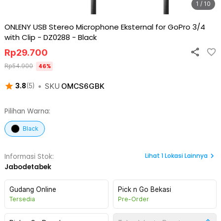
1 / 10
ONLENY USB Stereo Microphone Eksternal for GoPro 3/4
with Clip - DZ0288
-
Black
Rp
29.700
Rp
54.900
46
%
•
SKU
OMCS6GBK
3.8
(
5
)
Pilihan Warna:
Black
Lihat
1
Lokasi Lainnya
Informasi Stok:
Jabodetabek
Gudang Online
Pick n Go Bekasi
Tersedia
Pre-Order