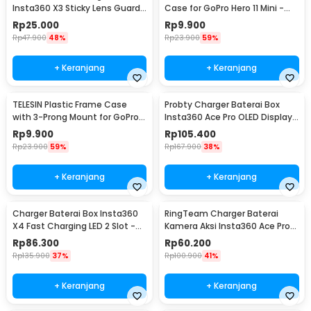
Insta360 X3 Sticky Lens Guard
Case for GoPro Hero 11 Mini -
Protector - SKX3
SPS-001
Rp
25.000
Rp
9.900
Rp
47.900
48%
Rp
23.900
59%
+ Keranjang
+ Keranjang
TELESIN Plastic Frame Case
Probty Charger Baterai Box
with 3-Prong Mount for GoPro
Insta360 Ace Pro OLED Display
HERO11 Mini - FMS-002
3 Slot - PRO-001
Rp
9.900
Rp
105.400
Rp
23.900
59%
Rp
167.900
38%
+ Keranjang
+ Keranjang
Charger Baterai Box Insta360
RingTeam Charger Baterai
X4 Fast Charging LED 2 Slot -
Kamera Aksi Insta360 Ace Pro
CH2-X4-02
LED 2 Slot - RT-001
Rp
86.300
Rp
60.200
Rp
135.900
37%
Rp
100.900
41%
+ Keranjang
+ Keranjang