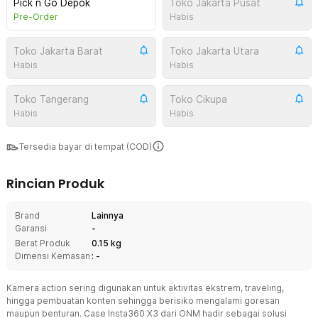
Pick n Go Depok
Toko Jakarta Pusat
Pre-Order
Habis
Toko Jakarta Barat
Toko Jakarta Utara
Habis
Habis
Toko Tangerang
Toko Cikupa
Habis
Habis
Tersedia bayar di tempat (COD)
Rincian Produk
Brand
Lainnya
Garansi
-
Berat Produk
0.15 kg
Dimensi Kemasan
: -
Kamera action sering digunakan untuk aktivitas ekstrem, traveling,
hingga pembuatan konten sehingga berisiko mengalami goresan
maupun benturan. Case Insta360 X3 dari ONM hadir sebagai solusi