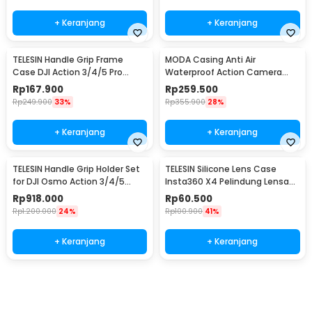
+ Keranjang
+ Keranjang
TELESIN Handle Grip Frame
MODA Casing Anti Air
Case DJI Action 3/4/5 Pro
Waterproof Action Camera
Pelindung Kamera - S6-FMS-
Case for Insta360 X3 45M -
Rp
167.900
Rp
259.500
23-TDJ
DV4
Rp
249.900
33%
Rp
355.900
28%
+ Keranjang
+ Keranjang
TELESIN Handle Grip Holder Set
TELESIN Silicone Lens Case
for DJI Osmo Action 3/4/5
Insta360 X4 Pelindung Lensa
Metal Cage - S6-FMS-22-TDJ
Kamera Anti Air - S6-PTC-05-
Rp
918.000
Rp
60.500
TIS
Rp
1.200.000
24%
Rp
100.900
41%
+ Keranjang
+ Keranjang
Beli Sekarang