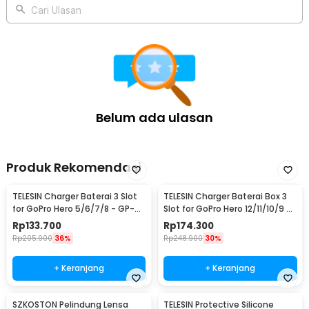
Cari Ulasan
Belum ada ulasan
Produk Rekomendasi
TELESIN Charger Baterai 3 Slot
TELESIN Charger Baterai Box 3
for GoPro Hero 5/6/7/8 - GP-
Slot for GoPro Hero 12/11/10/9 -
BCG-502
GP-BCG-901
Rp
133.700
Rp
174.300
Rp
205.900
36%
Rp
248.900
30%
+ Keranjang
+ Keranjang
SZKOSTON Pelindung Lensa
TELESIN Protective Silicone