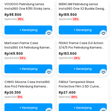
VOODOO Pelindung Lensa
EKENCAM Pelindung Lensa
Insta360 One R/RS Sticky Lens
Insta360 One X2 Buckle Design
Guard Protector - VD105
Lens Protector - KC120
Rp
98.800
Rp
169.900
Rp
151.900
35%
Rp
251.900
33%
+ Keranjang
+ Keranjang
Martvsen Frame Case
FEHAO Frame Case DJI Action
Insta360 X4 Pelindung Kamera
3/4/5 Pro Pelindung Kamera
Aksi Shockproof - MT-X4
Aksi Shockproof - F45
Rp
149.900
Rp
153.600
Rp
226.900
34%
Rp
230.900
34%
+ Keranjang
+ Keranjang
CHIHO Silicone Case Insta360
FARAJI Tempered Glass
Ace Pro2 Pelindung Kamera
Protective Film 2.5D Curve
Silikon - CH2
Insta360 Ace Pro2 - FR-25
Rp
20.300
Rp
27.400
Rp
40.900
51%
Rp
51.900
48%
+ Keranjang
+ Keranjang