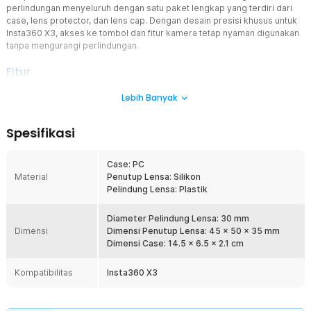
perlindungan menyeluruh dengan satu paket lengkap yang terdiri dari
case, lens protector, dan lens cap. Dengan desain presisi khusus untuk
Insta360 X3, akses ke tombol dan fitur kamera tetap nyaman digunakan
tanpa mengurangi perlindungan.
Fitur
Lindungi Kamera Insta360 X3
Lebih Banyak
Case ini dibuat khusus mengikuti bentuk bodi Insta360 X3 sehingga
dapat menutupi bagian kamera secara presisi. Material PC yang
Spesifikasi
kokoh membantu mengurangi risiko goresan akibat penggunaan
sehari-hari maupun benturan ringan saat beraktivitas di luar
ruangan. Semua tombol, port, dan layar tetap mudah diakses
Case: PC
sehingga kamera tetap nyaman digunakan tanpa perlu melepas
Material
Penutup Lensa: Silikon
case.
Pelindung Lensa: Plastik
Pelindung Lensa Jernih
Selain case pelindung kamera, set ini juga dilengkapi pelindung
Diameter Pelindung Lensa: 30 mm
Dimensi
lensa yang jernih dan cerah. Warna nyata dari hasil rekaman bisa
Dimensi Penutup Lensa: 45 x 50 x 35 mm
Anda lihat dengan jelas berkat kaca high translucent yang
Dimensi Case: 14.5 x 6.5 x 2.1 cm
digunakan. Desainnya telah disesuaikan dengan bentuk lensa bulat
pada kamera tersebut. Pemasangannya pun mudah tanpa perlu
Kompatibilitas
Insta360 X3
proses pemotongan.
Desain Bingkai Hitam Frosted