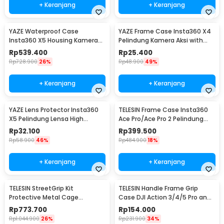
+ Keranjang
+ Keranjang
YAZE Waterproof Case
YAZE Frame Case Insta360 X4
Insta360 X5 Housing Kamera
Pelindung Kamera Aksi with
Anti Air 50M - I3X5
Cold Shoe - I3X4I
Rp
539.400
Rp
25.400
Rp
728.900
26%
Rp
48.900
49%
+ Keranjang
+ Keranjang
YAZE Lens Protector Insta360
TELESIN Frame Case Insta360
X5 Pelindung Lensa High
Ace Pro/Ace Pro 2 Pelindung
Transparency - I3X5L
Kamera - S6-FMS-32-TIS
Rp
32.100
Rp
399.500
Rp
58.900
46%
Rp
484.900
18%
+ Keranjang
+ Keranjang
TELESIN StreetGrip Kit
TELESIN Handle Frame Grip
Protective Metal Cage
Case DJI Action 3/4/5 Pro and
Insta360 Ace Pro / Pro 2 - S6-
DJI Metal Cage - S6-FMS-24-
Rp
773.700
Rp
154.000
FMS-31-TIS
TDJ
Rp
1.044.900
26%
Rp
231.900
34%