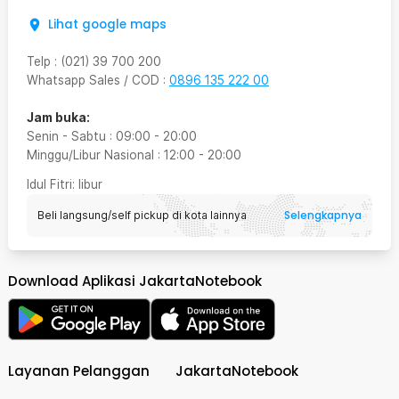
Lihat google maps
Telp
:
(021) 39 700 200
Whatsapp Sales / COD
:
0896 135 222 00
Jam buka:
Senin - Sabtu
:
09:00
-
20:00
Minggu/Libur Nasional
:
12:00
-
20:00
Idul Fitri
: libur
Selengkapnya
Beli langsung/self pickup di kota lainnya
Download Aplikasi JakartaNotebook
Layanan Pelanggan
JakartaNotebook