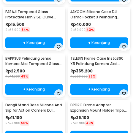
FARAJI Tempered Glass
JAKCOM Silicone Case DJI
Protective Film 2.5D Curve
Osmo Pocket 3 Pelindung
Insta360 Ace Pro2 - FR-26
Kamera Silikon - JK-30
Rp
15.600
Rp
40.000
Rp
33.900
54%
Rp
69.900
43%
+ Keranjang
+ Keranjang
BAPPSUS Pelindung Lensa
TELESIN Frame Case Insta360
Kamera Aksi Tempered Glass
X5 Pelindung Kamera Aksi
for Insta360 GO3s - BPS-30
Cage Protection - S6-FMS-19-
Rp
22.900
Rp
365.200
TIS
Rp
44.900
49%
Rp
500.900
28%
+ Keranjang
+ Keranjang
Dongli Stand Base Silicone Anti
BRDRC Frame Adapter
Slip for Action Camera DJI
Expansion Mount Holder Tripod
Pocket 3 - D-50
DJI OSMO Pocket 3 - BR1
Rp
11.100
Rp
25.100
Rp
24.900
56%
Rp
48.900
49%