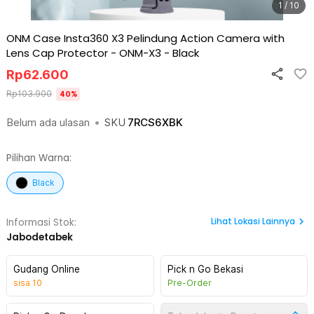
1 / 10
ONM Case Insta360 X3 Pelindung Action Camera with
Lens Cap Protector - ONM-X3
-
Black
Rp
62.600
Rp
103.900
40
%
Belum ada ulasan
•
SKU
7RCS6XBK
Pilihan Warna:
Black
Lihat
Lokasi Lainnya
Informasi Stok:
Jabodetabek
Gudang Online
Pick n Go Bekasi
sisa
10
Pre-Order