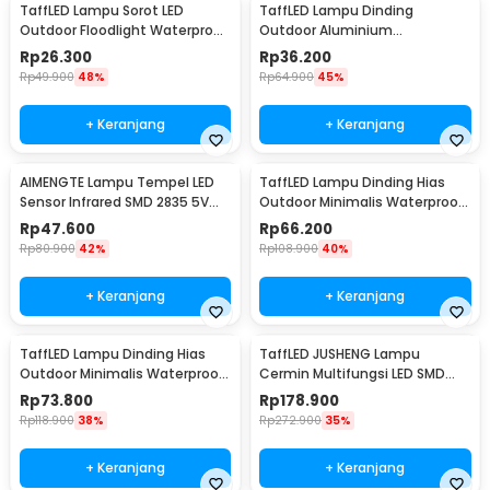
TaffLED Lampu Sorot LED
TaffLED Lampu Dinding
Outdoor Floodlight Waterproof
Outdoor Aluminium
Cool White 50W - A8
Waterproof LED 3W Warm
Rp
26.300
Rp
36.200
White - WD079
Rp
49.900
48%
Rp
64.900
45%
+ Keranjang
+ Keranjang
AIMENGTE Lampu Tempel LED
TaffLED Lampu Dinding Hias
Sensor Infrared SMD 2835 5V
Outdoor Minimalis Waterproof
50cm - D2835
Warm White 6W - NR-10
Rp
47.600
Rp
66.200
Rp
80.900
42%
Rp
108.900
40%
+ Keranjang
+ Keranjang
TaffLED Lampu Dinding Hias
TaffLED JUSHENG Lampu
Outdoor Minimalis Waterproof
Cermin Multifungsi LED SMD
Warm White 12W - NR-10
2835 Cool White 14W 62cm -
Rp
73.800
Rp
178.900
5960
Rp
118.900
38%
Rp
272.900
35%
+ Keranjang
+ Keranjang