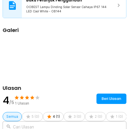
Buku Petunjuk Penggunaan
OOBEST Lampu Dinding Solar Sensor Cahaya IP67 144
LED Cool White - OB144
Galeri
Ulasan
4
Beri Ulasan
/5
1
Ulasan
Semua
5
(
0
)
4
(
1
)
3
(
0
)
2
(
0
)
1
(
0
)
Cari Ulasan