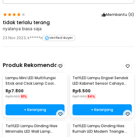
Membantu (
0
)
tidak terlalu terang
nyalanya biasa saja
23 Nov 2023
,
k*****n
Verified Buyer
Produk Rekomendasi
Lampu Mini LED Multifungsi
TaffLED Lampu Engsel Sendok
Stick and Click Lamp Cool
LED Kabinet Sensor Cahaya
White 6.5cm - LL003
Cool White 12V - XYD
Rp
7.800
Rp
6.500
Rp
19.900
61%
Rp
17.900
64%
+ Keranjang
+ Keranjang
TaffLED Lampu Dinding Hias
TaffLED Lampu Dinding Hias
Minimalis LED Wall Lamp
Rumah LED Modern Triangle
Aluminium 12W Warm White -
Aluminium 3W - ABD-3W-SJX