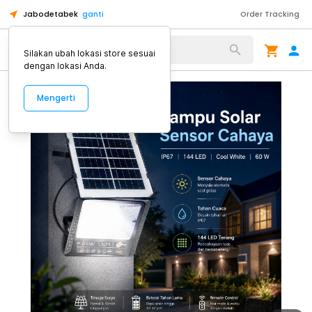
Jabodetabek
ganti
Order Tracking
Alat Kopi
Silakan ubah lokasi store sesuai
dengan lokasi Anda.
Mengerti