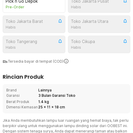
Pick n Go Depok
Toko Jakarta Pusat
Pre-Order
Habis
Toko Jakarta Barat
Toko Jakarta Utara
Habis
Habis
Toko Tangerang
Toko Cikupa
Habis
Habis
Tersedia bayar di tempat (COD)
Rincian Produk
Brand
Lainnya
Garansi
3 Bulan Garansi Toko
Berat Produk
1.4 kg
Dimensi Kemasan
25
x
11
x
18
cm
Jika Anda membutuhkan lampu luar ruangan yang hemat biaya, tak perlu
berpikir ulang untuk menggunakan lampu dinding solar dari OOBEST ini.
Dengan sistem tenaga surya, Anda dapat menerangi taman atau balkon