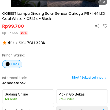
1 / 10
OOBEST Lampu Dinding Solar Sensor Cahaya IP67 144 LED
Cool White - OB144
-
Black
Rp
99.700
Rp
136.900
28
%
•
SKU
7CLL32BK
4
(
1
)
Pilihan Warna:
Black
Lihat
1
Lokasi Lainnya
Informasi Stok:
Jabodetabek
Gudang Online
Pick n Go Bekasi
Tersedia
Pre-Order