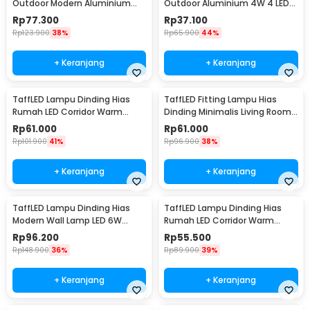
Outdoor Modern Aluminium
Outdoor Aluminium 4W 4 LED
6W Warm White - MSL022
Warm White - B053
Rp
77.300
Rp
37.100
Rp
123.900
38%
Rp
65.900
44%
+ Keranjang
+ Keranjang
TaffLED Lampu Dinding Hias
TaffLED Fitting Lampu Hias
Rumah LED Corridor Warm
Dinding Minimalis Living Room
White 3000K 6W 29cm - F0011
Light E27 - F215
Rp
61.000
Rp
61.000
Rp
101.900
41%
Rp
96.900
38%
+ Keranjang
+ Keranjang
TaffLED Lampu Dinding Hias
TaffLED Lampu Dinding Hias
Modern Wall Lamp LED 6W
Rumah LED Corridor Warm
Warm White 85-265V -
White 3000K 6W 22cm - F0011
Rp
96.200
Rp
55.500
WLA8286
Rp
148.900
36%
Rp
89.900
39%
+ Keranjang
+ Keranjang