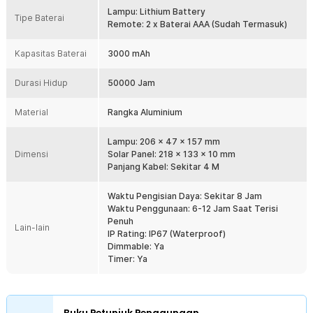
Mampu Bertahan di Segala Cuaca
Lampu: Lithium Battery
Tipe Baterai
Anda tak perlu meragukan daya tahan panel dan lampu terhadap
Remote: 2 x Baterai AAA (Sudah Termasuk)
cuaca. Dengan rating IP67, keduanya memiliki proteksi terhadap
suhu panas, suhu dingin, hingga air hujan. Proteksi tersebut
Kapasitas Baterai
3000 mAh
membuat lampu dan panel mampu bekerja dengan baik meski
cuaca tak menentu.
Durasi Hidup
50000 Jam
Kelengkapan Produk
Material
Rangka Aluminium
Rincian yang Anda dapatkan untuk pembelian produk ini:
1 x OOBEST Lampu Dinding Solar Sensor Cahaya IP67 144 LED
Lampu: 206 x 47 x 157 mm
Cool White - OB144
Dimensi
Solar Panel: 218 x 133 x 10 mm
1 x Panel Surya
Panjang Kabel: Sekitar 4 M
1 x Remot Kontrol
1 x Set Baut dan Fischer
Waktu Pengisian Daya: Sekitar 8 Jam
2 x Baterai AAA (Baterai Remot)
Waktu Penggunaan: 6-12 Jam Saat Terisi
1 x Braket
Penuh
Lain-lain
1 x Panduan Penggunaan
IP Rating: IP67 (Waterproof)
Dimmable: Ya
Timer: Ya