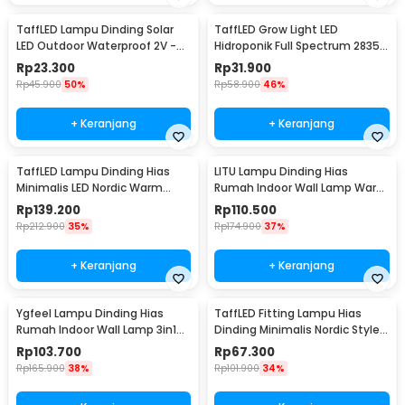
TaffLED Lampu Dinding Solar
TaffLED Grow Light LED
LED Outdoor Waterproof 2V -
Hidroponik Full Spectrum 2835
OO10
SMD 220V 50W - RO22
Rp
23.300
Rp
31.900
Rp
45.900
50%
Rp
58.900
46%
+ Keranjang
+ Keranjang
TaffLED Lampu Dinding Hias
LITU Lampu Dinding Hias
Minimalis LED Nordic Warm
Rumah Indoor Wall Lamp Warm
White E27 12W - G9
White 3000K 7W - W22
Rp
139.200
Rp
110.500
Rp
212.900
35%
Rp
174.900
37%
+ Keranjang
+ Keranjang
Ygfeel Lampu Dinding Hias
TaffLED Fitting Lampu Hias
Rumah Indoor Wall Lamp 3in1
Dinding Minimalis Nordic Style
Color - JS-QD407
E27 265V - WF-M004
Rp
103.700
Rp
67.300
Rp
165.900
38%
Rp
101.900
34%