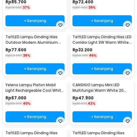
Rp
85.700
Rp
72.400
B1001
Rp
134.900
37%
Rp
117.900
39%
+ Keranjang
+ Keranjang
TaffLED Lampu Dinding Hias
TaffLED Lampu Dinding Hias LED
Outdoor Modern Aluminium
Corridor Light 3W Warm White
6W Warm White - MSL021
3000K - F0011
Rp
77.600
Rp
32.200
Rp
123.900
38%
Rp
58.900
46%
+ Keranjang
+ Keranjang
Yeleno Lampu Plafon Mobil
CANSHUO Lampu Mini LED
Light Rechargeable Cool White
Multifungsi Warm White 20
2.2W - Y-975
Lumens 1W 3 PCS - YJ-904
Rp
67.000
Rp
47.900
Rp
109.900
40%
Rp
81.900
42%
+ Keranjang
+ Keranjang
TaffLED Lampu Dinding Hias
TaffLED Lampu Dinding Hias