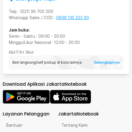
Telp
:
(021) 39 700 200
Whatsapp Sales / COD
:
0896 135 222 00
Jam buka:
Senin - Sabtu
:
09:00
-
20:00
Minggu/Libur Nasional
:
12:00
-
20:00
Idul Fitri
: libur
Selengkapnya
Beli langsung/self pickup di kota lainnya
Download Aplikasi JakartaNotebook
Layanan Pelanggan
JakartaNotebook
Bantuan
Tentang Kami