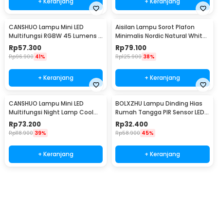
+ Keranjang
+ Keranjang
CANSHUO Lampu Mini LED
Aisilan Lampu Sorot Plafon
Multifungsi RGBW 45 Lumens 3
Minimalis Nordic Natural White
PCS with Remote - YJ-905
4000K 7W - MSD52
Rp
57.300
Rp
79.100
Rp
96.900
41%
Rp
125.900
38%
+ Keranjang
+ Keranjang
CANSHUO Lampu Mini LED
BOLXZHU Lampu Dinding Hias
Multifungsi Night Lamp Cool
Rumah Tangga PIR Sensor LED
White 4.5V 3W 6 PCS - TD001
Warm White 3W - HCGY003
Rp
73.200
Rp
32.400
Rp
118.900
39%
Rp
58.900
45%
+ Keranjang
+ Keranjang
Beli Sekarang