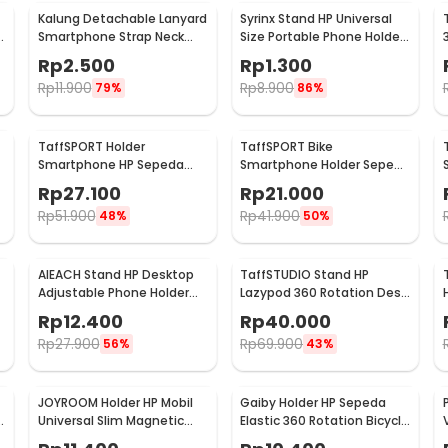
Kalung Detachable Lanyard
Syrinx Stand HP Universal
Smartphone Strap Neck
Size Portable Phone Holder
Cord
- SY19
Rp
2.500
Rp
1.300
Rp
11.900
Rp
8.900
79%
86%
TaffSPORT Holder
TaffSPORT Bike
Smartphone HP Sepeda
Smartphone Holder Sepeda
Handlebar Clamp Bicycle
Universal Rack Bicycle -
Rp
27.100
Rp
21.000
Holder - YP07
BM03
Rp
51.900
Rp
41.900
48%
50%
AIEACH Stand HP Desktop
TaffSTUDIO Stand HP
Adjustable Phone Holder
Lazypod 360 Rotation Desk
17cm - K2
Clamp Smartphone Holder
Rp
12.400
Rp
40.000
- D9
Rp
27.900
Rp
69.900
56%
43%
JOYROOM Holder HP Mobil
Gaiby Holder HP Sepeda
Universal Slim Magnetic
Elastic 360 Rotation Bicycle
Car Phone Holder - F6
Phone Holder - B07