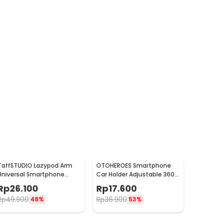
TaffSTUDIO Lazypod Arm
OTOHEROES Smartphone
Universal Smartphone
Car Holder Adjustable 360
Tablet Holder Klip Clamp -
Degree with Suction Cup -
Rp
26.100
Rp
17.600
A-138
T003
Rp
49.900
Rp
36.900
48%
53%