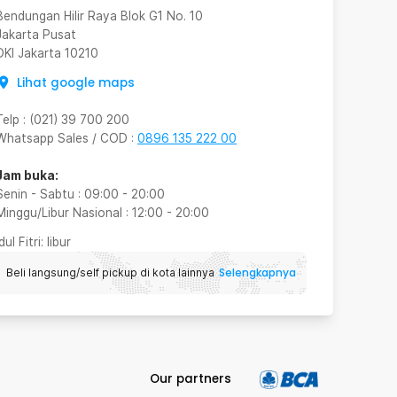
Bendungan Hilir Raya Blok G1 No. 10
Jakarta Pusat
DKI Jakarta
10210
Lihat google maps
Telp
:
(021) 39 700 200
Whatsapp Sales / COD
:
0896 135 222 00
Jam buka:
Senin - Sabtu
:
09:00
-
20:00
Minggu/Libur Nasional
:
12:00
-
20:00
Idul Fitri
: libur
Selengkapnya
Beli langsung/self pickup di kota lainnya
Our partners