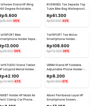
Taffware Stand HP iRing
ROSWHEEL Tas Sepeda Top
360 Degree Rotatable
Tube Bike Bag Waterproof
Phone Holder - R20
Holder HP 6 Inch - ROS12
Rp
5.600
Rp
61.300
Rp
15.900
Rp
101.900
65%
40%
TaffSPORT Bike
TaffSPORT Tas Motor
Smartphone Holder Sepeda
Smartphone Holder
Universal Bicycle - JR-OK5
Motorcycle Fuel Bag - SA212
Rp
13.000
Rp
108.600
Rp
28.900
Rp
172.900
56%
38%
TaffSTUDIO Stand Tablet
VBNM Stand HP Foldable
HP Lazypod Metal Holder
Adjustable Phone Holder -
Desk Clamp 6-8 Inch - D9
620
Rp
42.100
Rp
8.200
Rp
72.900
Rp
20.900
43%
61%
PMXBT Holder HP Mobil Air
Alloet Pembesar Layar HP
Vent Clamp Car Phone
Smartphone Screen
Holder - YC001
Amplifier 10 Inch - SY-11