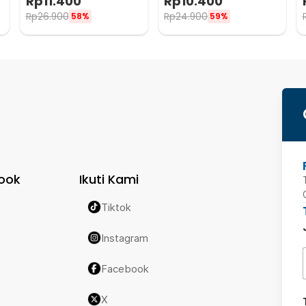
Rp
11.400
Rp
10.400
Rp
26.900
Rp
24.900
58%
59%
ook
Ikuti Kami
Tiktok
Instagram
Facebook
X