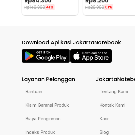
Rp
84.300
Rp
8.200
GH027
F360
Rp
140.900
Rp
20.900
41%
61%
Download Aplikasi JakartaNotebook
Layanan Pelanggan
JakartaNoteb
Bantuan
Tentang Kami
Klaim Garansi Produk
Kontak Kami
Biaya Pengiriman
Karir
Indeks Produk
Blog