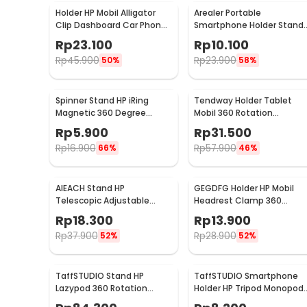
Holder HP Mobil Alligator
Arealer Portable
Clip Dashboard Car Phone
Smartphone Holder Stand
Holder
Silicone Anti Slip - PA456
Rp
23.100
Rp
10.100
Rp
45.900
Rp
23.900
50%
58%
Spinner Stand HP iRing
Tendway Holder Tablet
Magnetic 360 Degree
Mobil 360 Rotation
Rotary Phone Holder
Headrest Mount 8-11 Inch -
Rp
5.900
Rp
31.500
SBT-1104
Rp
16.900
Rp
57.900
66%
46%
AIEACH Stand HP
GEGDFG Holder HP Mobil
Telescopic Adjustable
Headrest Clamp 360
Phone Holder - K2
Rotation Car Phone Holder
Rp
18.300
Rp
13.900
- GP97
Rp
37.900
Rp
28.900
52%
52%
TaffSTUDIO Stand HP
TaffSTUDIO Smartphone
Lazypod 360 Rotation
Holder HP Tripod Monopod
Adjustable Phone Holder -
Clamp Mount 1/4 Thread -