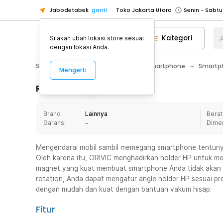
Jabodetabek
ganti
Toko Jakarta Utara
Toko Tangerang
Kategori
A
Silakan ubah lokasi store sesuai
Toko Cikupa
dengan lokasi Anda.
Pick n Go Jakarta Barat
Senin - J
Smartphone & Tablet
Aksesoris Smartphone
Smartph
Mengerti
Pick n Go Bekasi
Senin - Jumat (08
Pick n Go Depok
Senin - Jumat (08
Rincian Produk
Toko Jakarta Pusat
Senin - Sabtu
Brand
Lainnya
Berat
Toko Jakarta Barat
Senin - Sabtu
Garansi
-
Dime
Toko Jakarta Utara
Toko Tangerang
Mengendarai mobil sambil memegang smartphone tentun
Oleh karena itu, ORIVIC menghadirkan holder HP untuk me
Toko Cikupa
magnet yang kuat membuat smartphone Anda tidak akan te
Pick n Go Jakarta Barat
Senin - J
rotation, Anda dapat mengatur angle holder HP sesuai pre
dengan mudah dan kuat dengan bantuan vakum hisap.
Pick n Go Bekasi
Senin - Jumat (08
Pick n Go Depok
Senin - Jumat (08
Fitur