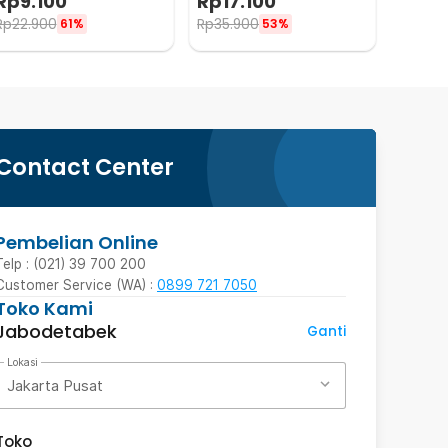
Rp
9.100
Rp
17.100
Rp
22.900
Rp
35.900
61%
53%
Contact Center
Pembelian Online
Telp : (021) 39 700 200
Customer Service (WA) :
0899 721 7050
Toko Kami
Jabodetabek
Ganti
Lokasi
Jakarta Pusat
Toko