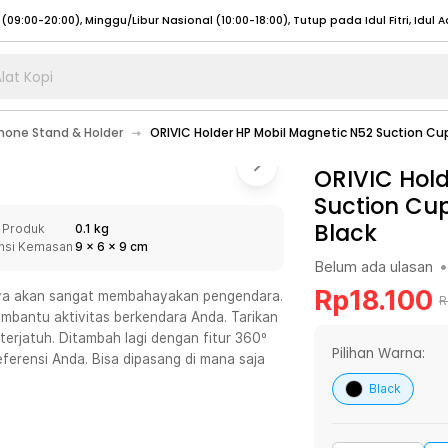
lat Kopi
umat (07:00 - 20:00), Sabtu - Minggu (08:00 - 20:00), Tutup pada Idul Fitri
Sele
one Stand & Holder
ORIVIC Holder HP Mobil Magnetic N52 Suction Cu
:00 - 20:00), Sabtu - Minggu/ Libur Nasional (08:00 - 17:00)
Selengkapnya
:00 - 20:00), Sabtu - Minggu/ Libur Nasional (08:00 - 17:00)
ORIVIC Hold
Selengkapnya
Suction Cup
 (09:00-20:00), Minggu/Libur Nasional (12:00-20:00), Tutup pada Idul Fitri
Sele
Black
 Produk
0.1 kg
 (09:00-20:00), Minggu/Libur Nasional (12:00-20:00), Tutup pada Idul Fitri
Sele
nsi Kemasan
9
x
6
x
9
cm
Belum ada ulasan
•
Rp
18.100
ya akan sangat membahayakan pengendara.
R
mbantu aktivitas berkendara Anda. Tarikan
rjatuh. Ditambah lagi dengan fitur 360º
umat (07:00 - 20:00), Sabtu - Minggu (08:00 - 20:00), Tutup pada Idul Fitri
Sele
Pilihan Warna:
ferensi Anda. Bisa dipasang di mana saja
:00 - 20:00), Sabtu - Minggu/ Libur Nasional (08:00 - 17:00)
Selengkapnya
Black
:00 - 20:00), Sabtu - Minggu/ Libur Nasional (08:00 - 17:00)
Selengkapnya