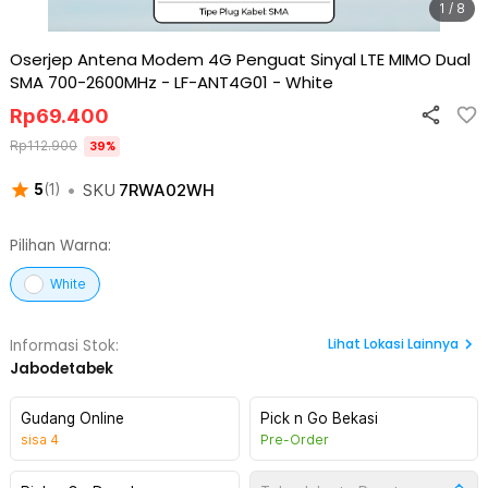
1 / 8
Oserjep Antena Modem 4G Penguat Sinyal LTE MIMO Dual
SMA 700-2600MHz - LF-ANT4G01
-
White
Rp
69.400
Rp
112.900
39
%
•
SKU
7RWA02WH
5
(
1
)
Pilihan Warna:
White
Lihat
Lokasi Lainnya
Informasi Stok:
Jabodetabek
Gudang Online
Pick n Go Bekasi
sisa
4
Pre-Order