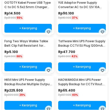
OOTDTY Kabel Power USB Type
YUE Adaptor Power Supply
C to DC 5.5x2.5mm Charger
Converter AC to DC 12V 10A
Router CCTV 97cm 9V - PA12M
120W - PS-12VDC10AMP
Rp
14.500
Rp
90.100
Rp
31.900
55%
Rp
140.900
37%
+ Keranjang
+ Keranjang
Fong Two Ways Walkie Talkie
Taffware Mini UPS Power Supply
Belt Clip Fall Resistant for
Backup CCTV EU Plug 1200mAh
Baofeng UV-82
5V/2A - QX-2352C
Rp
5.100
Rp
47.700
Rp
14.900
66%
Rp
80.900
42%
+ Keranjang
+ Keranjang
HKIVI Mini UPS Power Supply
HAOWANGDA Mini UPS Power
Backup Router Multiple Output
Supply Backup for CCTV Router
10400mAh - DCL-18W
Alarm 5400mAh - 12V2A
Rp
225.600
Rp
65.400
Rp
309.900
28%
Rp
107.900
40%
+ Keranjang
+ Keranjang