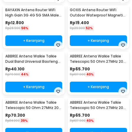
BAYAXIN Antena Router WiFi
GOXIS Antena Router WiFi
High Gain 3G 4G 5G SMA Male
Outdoor Waterproof Magnetic
40dBi - AZ7795G
5G SMA Male 15dBi - GS-15
Rp
12.800
Rp
19.400
Rp
28.900
56%
Rp
39.900
52%
+ Keranjang
+ Keranjang
ABBREE Antena Walkie Talkie
ABBREE Antena Walkie Talkie
Dual Band Universal Baofeng
Telescopic 50 Ohm 27MHz 20W
UV-5RH 10W 5cm - AR-806
1.3M SMA Male - CB-02
Rp
40.100
Rp
65.700
Rp
70.900
44%
Rp
107.900
40%
+ Keranjang
+ Keranjang
ABBREE Antena Walkie Talkie
ABBREE Antena Walkie Talkie
Telescopic 50 Ohm 27MHz 20W
Telescopic 50 Ohm 27MHz 20W
1.3M SMA Female - CB-02
1.3M BNC - CB-02
Rp
70.300
Rp
65.700
Rp
114.900
39%
Rp
107.900
40%