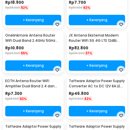
2M Cable - RG174
Slim and Max
Rp
18.900
Rp
7.700
Rp
38.900
52%
Rp
19.900
62%
+ Keranjang
+ Keranjang
Onelinkmore Antena Router
JX Antena Eksternal Modem
WiFi Dual Band 2.4GHz 5GHz
Router WiFi 3G 4G LTE 12dBi
10dBi RP-SMA Male
Konektor SMA - GJX-698-
Rp
10.800
Rp
82.800
3800-10
Rp
23.900
55%
Rp
130.900
37%
+ Keranjang
+ Keranjang
EOTH Antena Router WiFi
Taffware Adaptor Power Supply
Amplifier Dual Band 2.4 dan
Converter AC to DC 12V 8A LED
5GHz RP-SMA Male
Strip - 1280
Rp
7.300
Rp
46.800
Rp
18.900
62%
Rp
79.900
42%
+ Keranjang
+ Keranjang
Taffware Adaptor Power Supply
Taffware Adaptor Power Supply