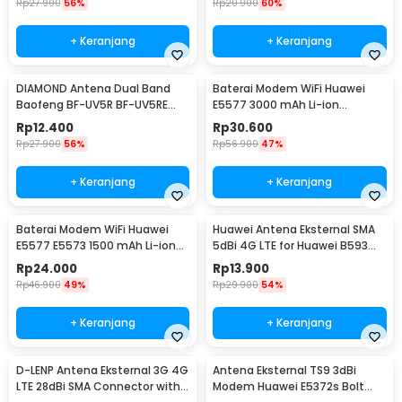
Rp
27.900
56%
Rp
20.900
60%
+ Keranjang
+ Keranjang
DIAMOND Antena Dual Band
Baterai Modem WiFi Huawei
Baofeng BF-UV5R BF-UV5RE
E5577 3000 mAh Li-ion
UV-82 BF-888s UFO-1 - SRH805S
Polymer Replacement -
Rp
12.400
Rp
30.600
HB824666RBC
Rp
27.900
56%
Rp
56.900
47%
+ Keranjang
+ Keranjang
Baterai Modem WiFi Huawei
Huawei Antena Eksternal SMA
E5577 E5573 1500 mAh Li-ion
5dBi 4G LTE for Huawei B593
Replacement - HB434666RBC
B880 B310 B890
Rp
24.000
Rp
13.900
Rp
46.900
49%
Rp
29.900
54%
+ Keranjang
+ Keranjang
D-LENP Antena Eksternal 3G 4G
Antena Eksternal TS9 3dBi
LTE 28dBi SMA Connector with
Modem Huawei E5372s Bolt