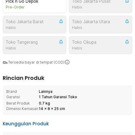
Pick n Go Depok
Toko Jakarta Pusat
Pre-Order
Habis
Toko Jakarta Barat
Toko Jakarta Utara
Habis
Habis
Toko Tangerang
Toko Cikupa
Habis
Habis
Tersedia bayar di tempat (COD)
Rincian Produk
Brand
Lainnya
Garansi
1 Tahun Garansi Toko
Berat Produk
0.7 kg
Dimensi Kemasan
14
x
8
x
25
cm
Keunggulan Produk