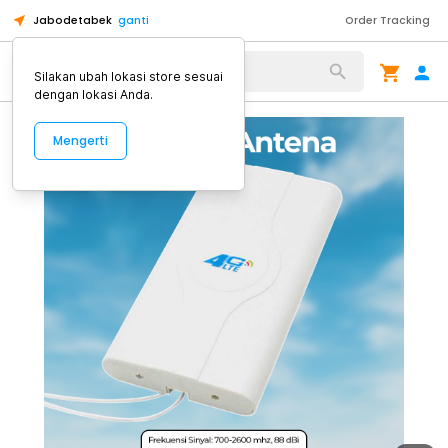
Jabodetabek
ganti
Order Tracking
Alat Kopi
Silakan ubah lokasi store sesuai
dengan lokasi Anda.
Mengerti