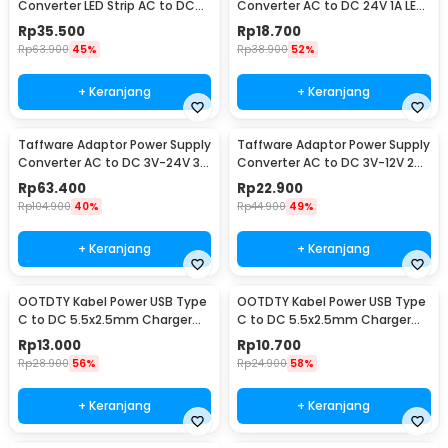
Converter LED Strip AC to DC
Converter AC to DC 24V 1A LED
12V 4A - 1240
Strip - 2410
Rp
35.500
Rp
18.700
Rp
63.900
45%
Rp
38.900
52%
+ Keranjang
+ Keranjang
Taffware Adaptor Power Supply
Taffware Adaptor Power Supply
Converter AC to DC 3V-24V 3A
Converter AC to DC 3V-12V 2A
Adjustable - BSK-602
Adjustable - 31220
Rp
63.400
Rp
22.900
Rp
104.900
40%
Rp
44.900
49%
+ Keranjang
+ Keranjang
OOTDTY Kabel Power USB Type
OOTDTY Kabel Power USB Type
C to DC 5.5x2.5mm Charger
C to DC 5.5x2.5mm Charger
Router CCTV 97cm 20V -
Router CCTV 97cm 12V - PA12M
Rp
13.000
Rp
10.700
PA12M
Rp
28.900
56%
Rp
24.900
58%
+ Keranjang
+ Keranjang