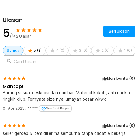
Jika dibandingkan dengan material ABS biasa, set alat reparasi ini
jauh lebih keras dan tahan benturan.
Ulasan
Kelengkapan Produk
5
Beri Ulasan
Rincian yang Anda dapatkan untuk pembelian produk ini:
/5
2
Ulasan
1 Set OTOHEROES Alat Reparasi Dashboard Mobil Pry Trim
Removal Tool 11in1 - G18
Semua
5
(
2
)
4
(
0
)
3
(
0
)
2
(
0
)
1
(
0
)
Cari Ulasan
Membantu (
0
)
Mantap!
Barang sesuai deskripsi dan gambar. Material kokoh, anti ringkih
ringkih club. Ternyata size nya lumayan besar wkwk
01 Apr 2023
,
I*****i
Verified Buyer
Membantu (
0
)
seller gercep & item diterima sempurna tanpa cacat & bekerja