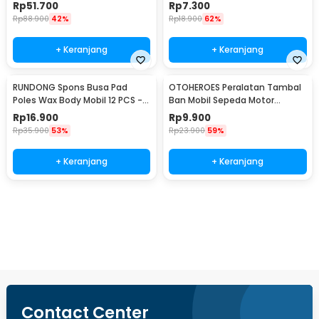
Barang Tisu - Z-354
Rp
51.700
Rp
7.300
Rp
88.900
42%
Rp
18.900
62%
+ Keranjang
+ Keranjang
RUNDONG Spons Busa Pad
OTOHEROES Peralatan Tambal
Poles Wax Body Mobil 12 PCS -
Ban Mobil Sepeda Motor
R2010
Tubeless - KBTB02
Rp
16.900
Rp
9.900
Rp
35.900
53%
Rp
23.900
59%
+ Keranjang
+ Keranjang
Beli Sekarang
Contact Center