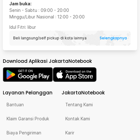
Jam buka:
Senin - Sabtu
:
09:00
-
20:00
Minggu/Libur Nasional
:
12:00
-
20:00
Idul Fitri
: libur
Selengkapnya
Beli langsung/self pickup di kota lainnya
Download Aplikasi JakartaNotebook
Layanan Pelanggan
JakartaNotebook
Bantuan
Tentang Kami
Klaim Garansi Produk
Kontak Kami
Biaya Pengiriman
Karir