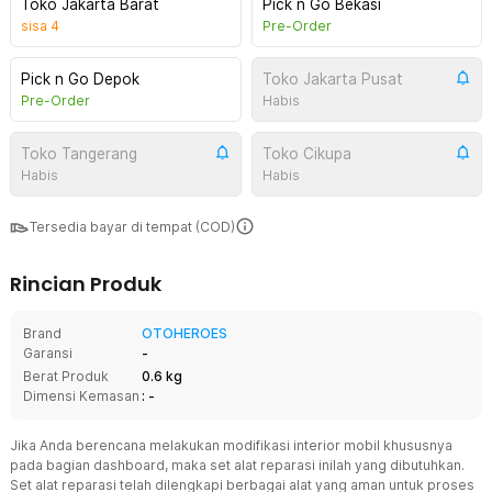
Toko Jakarta Barat
Pick n Go Bekasi
sisa
4
Pre-Order
Pick n Go Depok
Toko Jakarta Pusat
Pre-Order
Habis
Toko Tangerang
Toko Cikupa
Habis
Habis
Tersedia bayar di tempat (COD)
Rincian Produk
Brand
OTOHEROES
Garansi
-
Berat Produk
0.6 kg
Dimensi Kemasan
: -
Jika Anda berencana melakukan modifikasi interior mobil khususnya
pada bagian dashboard, maka set alat reparasi inilah yang dibutuhkan.
Set alat reparasi telah dilengkapi berbagai alat yang aman untuk proses