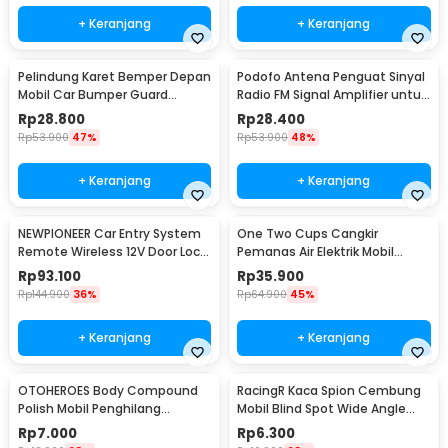
+ Keranjang
+ Keranjang
Pelindung Karet Bemper Depan
Podofo Antena Penguat Sinyal
Mobil Car Bumper Guard
Radio FM Signal Amplifier untuk
57mm 2.5M
Mobil - ANT-208
Rp
28.800
Rp
28.400
Rp
53.900
47%
Rp
53.900
48%
+ Keranjang
+ Keranjang
NEWPIONEER Car Entry System
One Two Cups Cangkir
Remote Wireless 12V Door Lock
Pemanas Air Elektrik Mobil
Mobil - CK18
Travel Mug 450ml - NJ88
Rp
93.100
Rp
35.900
Rp
144.900
36%
Rp
64.900
45%
+ Keranjang
+ Keranjang
OTOHEROES Body Compound
RacingR Kaca Spion Cembung
Polish Mobil Penghilang
Mobil Blind Spot Wide Angle
Goresan 15g with Spons - YYC-
50mm 2 Pcs - J0027
Rp
7.000
Rp
6.300
508