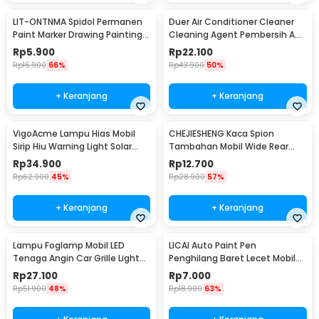
LIT-ONTNMA Spidol Permanen
Duer Air Conditioner Cleaner
Paint Marker Drawing Painting
Cleaning Agent Pembersih AC
Oil Base - MP-01
Rumah 500ml - QUY1640
Rp
5.900
Rp
22.100
Rp
16.900
66%
Rp
43.900
50%
+ Keranjang
+ Keranjang
VigoAcme Lampu Hias Mobil
CHEJIESHENG Kaca Spion
Sirip Hiu Warning Light Solar
Tambahan Mobil Wide Rear
Energy 8 LED - FZWJSD
View Anti Blind Spot - SY-080
Rp
34.900
Rp
12.700
Rp
62.900
45%
Rp
28.900
57%
+ Keranjang
+ Keranjang
Lampu Foglamp Mobil LED
LICAI Auto Paint Pen
Tenaga Angin Car Grille Light
Penghilang Baret Lecet Mobil
Wind Power 2 PCS - XY044
Scratch Removal 12ml
Rp
27.100
Rp
7.000
Rp
51.900
48%
Rp
18.900
63%