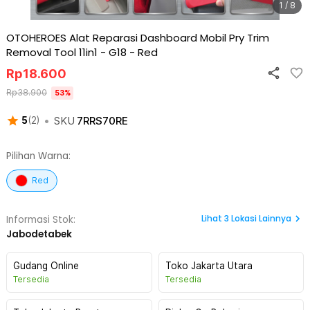
1 / 8
OTOHEROES Alat Reparasi Dashboard Mobil Pry Trim
Removal Tool 11in1 - G18
-
Red
Rp
18.600
Rp
38.900
53
%
•
SKU
7RRS70RE
5
(
2
)
Pilihan Warna:
Red
Lihat
3
Lokasi Lainnya
Informasi Stok:
Jabodetabek
Gudang Online
Toko Jakarta Utara
Tersedia
Tersedia