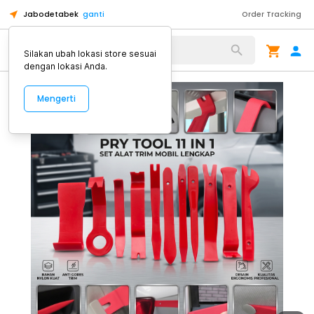
Jabodetabek
ganti
Order Tracking
Alat Kopi
Silakan ubah lokasi store sesuai
dengan lokasi Anda.
Mengerti