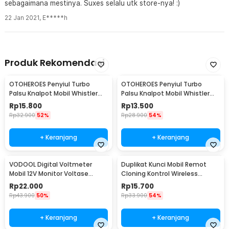
sebagaimana mestinya. Suxes selalu utk store-nya! :)
22 Jan 2021
,
E*****h
Produk Rekomendasi
OTOHEROES Penyiul Turbo
OTOHEROES Penyiul Turbo
Palsu Knalpot Mobil Whistler
Palsu Knalpot Mobil Whistler
1000-2400cc L - TUR007
1000-1800cc M 1.6-2.0 - TUR007
Rp
15.800
Rp
13.500
Rp
32.900
52%
Rp
28.900
54%
+ Keranjang
+ Keranjang
VODOOL Digital Voltmeter
Duplikat Kunci Mobil Remot
Mobil 12V Monitor Voltase
Cloning Kontrol Wireless
Baterai LED Display - QY836
433.92MHz 1 PCS - WE32
Rp
22.000
Rp
15.700
Rp
43.900
50%
Rp
33.900
54%
+ Keranjang
+ Keranjang