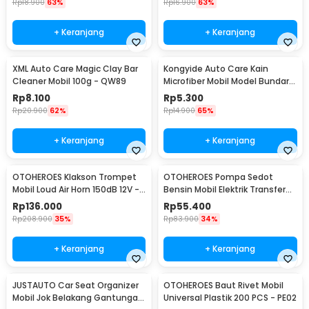
Rp
18.900
63%
Rp
16.900
63%
+ Keranjang
+ Keranjang
XML Auto Care Magic Clay Bar
Kongyide Auto Care Kain
Cleaner Mobil 100g - QW89
Microfiber Mobil Model Bundar -
L-20
Rp
8.100
Rp
5.300
Rp
20.900
62%
Rp
14.900
65%
+ Keranjang
+ Keranjang
OTOHEROES Klakson Trompet
OTOHEROES Pompa Sedot
Mobil Loud Air Horn 150dB 12V -
Bensin Mobil Elektrik Transfer
JD4001
Pump 38mm DC 12V - CT-14
Rp
136.000
Rp
55.400
Rp
208.900
35%
Rp
83.900
34%
+ Keranjang
+ Keranjang
JUSTAUTO Car Seat Organizer
OTOHEROES Baut Rivet Mobil
Mobil Jok Belakang Gantungan
Universal Plastik 200 PCS - PE02