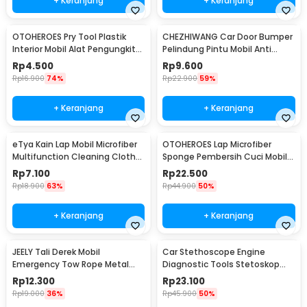
+ Keranjang
+ Keranjang
OTOHEROES Pry Tool Plastik
CHEZHIWANG Car Door Bumper
Interior Mobil Alat Pengungkit
Pelindung Pintu Mobil Anti
Set 4 PCS - AA16
Gores 8 PCS - HT-001
Rp
4.500
Rp
9.600
Rp
16.900
74%
Rp
22.900
59%
+ Keranjang
+ Keranjang
eTya Kain Lap Mobil Microfiber
OTOHEROES Lap Microfiber
Multifunction Cleaning Cloth
Sponge Pembersih Cuci Mobil
30x39cm - H-10
Motor - TP266
Rp
7.100
Rp
22.500
Rp
18.900
63%
Rp
44.900
50%
+ Keranjang
+ Keranjang
JEELY Tali Derek Mobil
Car Stethoscope Engine
Emergency Tow Rope Metal
Diagnostic Tools Stetoskop
Buckle U-Type 2.7M - JL30
Mesin Mobil - W80582
Rp
12.300
Rp
23.100
Rp
19.000
36%
Rp
45.900
50%