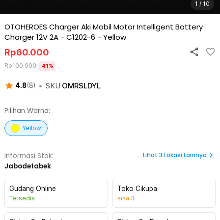
1 / 10
OTOHEROES Charger Aki Mobil Motor Intelligent Battery
Charger 12V 2A - C1202-6
-
Yellow
Rp
60.000
Rp
100.900
41
%
•
SKU
OMRSLDYL
4.8
(
8
)
Pilihan Warna:
Yellow
Lihat
3
Lokasi Lainnya
Informasi Stok:
Jabodetabek
Gudang Online
Toko Cikupa
Tersedia
sisa
3