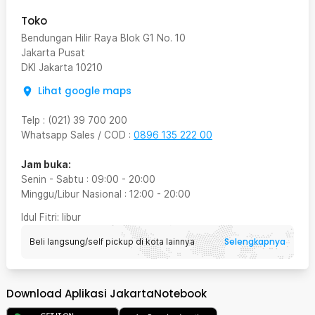
Toko
Bendungan Hilir Raya Blok G1 No. 10
Jakarta Pusat
DKI Jakarta
10210
Lihat google maps
Telp
:
(021) 39 700 200
Whatsapp Sales / COD
:
0896 135 222 00
Jam buka:
Senin - Sabtu
:
09:00
-
20:00
Minggu/Libur Nasional
:
12:00
-
20:00
Idul Fitri
: libur
Selengkapnya
Beli langsung/self pickup di kota lainnya
Download Aplikasi JakartaNotebook