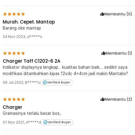
Membantu (
0
)
Murah. Cepet. Mantap
Barang oke mantap
24 Nov 2023
,
d*****s
Membantu (
1
)
Charger Taff C1202-6 2A
Indikator displaynya lengkap... kualitas bahan baik.... sedikit saya
modifikasi ditambahkan kipas 12vdc 4x4cm jadi makin Mantabs?
06 Jul 2022
,
B*****o
Verified Buyer
Membantu (
2
)
Charger
Gramasinya terlalu besar bos,
01 Nov 2021
,
A*****d
Verified Buyer