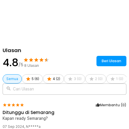
Ulasan
4.8
Beri Ulasan
/5
8
Ulasan
Semua
5
(
6
)
4
(
2
)
3
(
0
)
2
(
0
)
1
(
0
)
Cari Ulasan
Membantu (
0
)
Ditunggu di Semarang
Kapan ready Semarang?
07 Sep 2024
,
N*****a