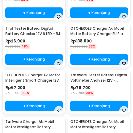
+ Keranjang
+ Keranjang
Tirol Tester Baterai Digital
OTOHEROES Charger Aki Mobil
Battery Checker 12V 6 LED - BJ-
Motor Battery Charger EU Plug
803
12/24V 10A - UD21
Rp
26.900
Rp
138.600
Rp
50.900
48%
Rp
205.900
33%
+ Keranjang
+ Keranjang
OTOHEROES Charger Aki Motor
Taffware Tester Baterai Digital
Intelligent Smart Charger 12V
Voltmeter Analyzer 12V -
2A EU Plug - UD12
CNBJ-805
Rp
67.200
Rp
75.700
Rp
109.900
39%
Rp
121.900
38%
+ Keranjang
+ Keranjang
Taffware Charger Aki Mobil
OTOHEROES Charger Aki Mobil
Motor Intelligent Battery
Motor Intelligent Battery
Charger 12V 20A - KC-20A
Charger 12V/24V - LD-002S