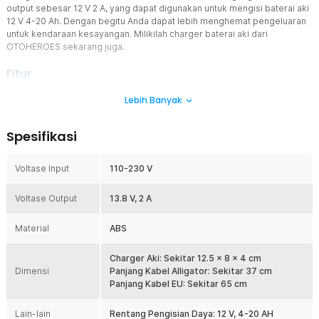
output sebesar 12 V 2 A, yang dapat digunakan untuk mengisi baterai aki
12 V 4-20 Ah. Dengan begitu Anda dapat lebih menghemat pengeluaran
untuk kendaraan kesayangan. Milikilah charger baterai aki dari
OTOHEROES sekarang juga.
Fitur
Plug Listrik EU
Lebih Banyak
Charger baterai aki ini menggunakan plug listrik EU yang
merupakan plug standar Indonesia. Anda pun tidak perlu lagi
Spesifikasi
menggunakan adaptor konverter listrik.
Charger Baterai Aki Motor dan Mobil
Voltase Input
110-230 V
Dapat digunakan untuk mengisi baterai 12 V 4-20 Ah. Membuat
charger ini dapat digunakan baik untuk kendaraan motor ataupun
Voltase Output
mobil. Charger aki ini sudah dilengkapi dengan layar LCD. Dapat
13.8 V, 2 A
menampilkan informasi tegangan, arus listrik, daya dan kapasitas
baterai.
Material
ABS
Chip Pintar Proteksi Masalah Kelistrikan
Memiliki chip pintar di dalamnya yang berguna untuk mencegah
Charger Aki: Sekitar 12.5 x 8 x 4 cm
Dimensi
pengisian daya berlebih dan korsleting. Jadi secara tidak langsung
Panjang Kabel Alligator: Sekitar 37 cm
ini membantu memperpanjang umur baterai kendaraan Anda.
Panjang Kabel EU: Sekitar 65 cm
Kelengkapan Produk
Lain-lain
Rentang Pengisian Daya: 12 V, 4-20 AH