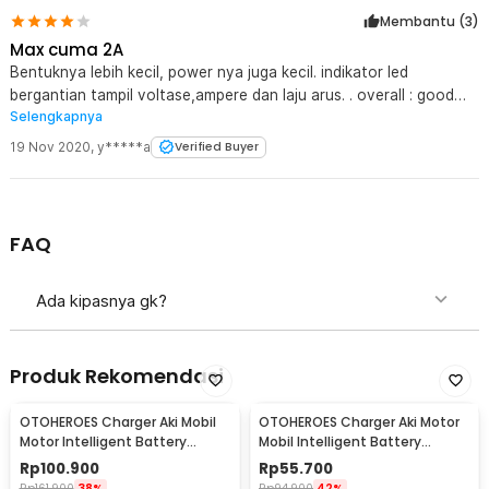
Membantu (
3
)
Max cuma 2A
Bentuknya lebih kecil, power nya juga kecil. indikator led
bergantian tampil voltase,ampere dan laju arus. . overall : good
Selengkapnya
buat aki metic kecil kecil saja.
19 Nov 2020
,
y*****a
Verified Buyer
FAQ
Ada kipasnya gk?
Produk Rekomendasi
OTOHEROES Charger Aki Mobil
OTOHEROES Charger Aki Motor
Motor Intelligent Battery
Mobil Intelligent Battery
Charger 12V 6A - FBC1206D
Charger 12V 2A - UD11
Rp
100.900
Rp
55.700
Rp
161.900
38%
Rp
94.900
42%