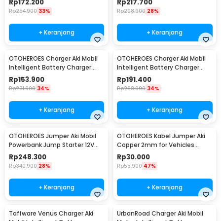
Rp
172.200
Rp
217.700
Rp
254.900
33%
Rp
298.900
28%
+ Keranjang
+ Keranjang
OTOHEROES Charger Aki Mobil
OTOHEROES Charger Aki Mobil
Intelligent Battery Charger
Intelligent Battery Charger
12V/24V 10A - MF-2
12V/24V 10A - MF-2B
Rp
153.900
Rp
191.400
Rp
231.900
34%
Rp
288.900
34%
+ Keranjang
+ Keranjang
OTOHEROES Jumper Aki Mobil
OTOHEROES Kabel Jumper Aki
Powerbank Jump Starter 12V
Copper 2mm for Vehicles
10000mAh 300A - K21
Under 2000cc 2.8M - D800
Rp
248.300
Rp
30.000
Rp
340.900
28%
Rp
55.900
47%
+ Keranjang
+ Keranjang
Taffware Venus Charger Aki
UrbanRoad Charger Aki Mobil