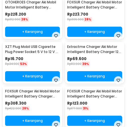
OTOHEROES Charger Aki Mobil
FOXSUR Charger Aki Mobil Motor
Motor Intelligent Battery
Intelligent Battery Charger
Charger 12V/24V - CDQ-628
12/24V 8A - FBC122408D
Rp
228.200
Rp
223.700
Rp
312.900
28%
Rp
306.900
28%
+ Keranjang
+ Keranjang
XZT Plug Mobil USB Cigarette
Extractme Charger Aki Motor
Plug Power Socket 5 V to 12 V -
Intelligent Battery Charger 12V
XZT0017
2A - H-2
Rp
16.700
Rp
69.600
Rp
34.900
53%
Rp
113.900
39%
+ Keranjang
+ Keranjang
FOXSUR Charger Aki Mobil Motor
FOXSUR Charger Aki Mobil Motor
Intelligent Battery Charger
Intelligent Battery Charger
12V/24V 12A - FBC122412D
6V/12V 2A - FBC061202D
Rp
308.300
Rp
123.000
Rp
422.900
28%
Rp
177.900
31%
+ Keranjang
+ Keranjang