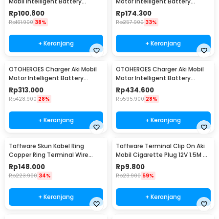
Mobil Intelligent Battery
Motor Intelligent Battery
Charger 12V 6A - UD20
Charger 6V/12V - MF1
Rp
100.800
Rp
174.300
Rp
161.900
38%
Rp
257.900
33%
+ Keranjang
+ Keranjang
OTOHEROES Charger Aki Mobil
OTOHEROES Charger Aki Mobil
Motor Intelligent Battery
Motor Intelligent Battery
Charger 12V/24V - AJ-618D
Charger 12V/24V - AJ-618A
Rp
313.000
Rp
434.600
Rp
428.900
28%
Rp
595.900
28%
+ Keranjang
+ Keranjang
Taffware Skun Kabel Ring
Taffware Terminal Clip On Aki
Copper Ring Terminal Wire
Mobil Cigarette Plug 12V 1.5M -
Connector 120 PCS - SC6-25
A3381
Rp
148.000
Rp
9.800
Rp
223.900
34%
Rp
23.900
59%
+ Keranjang
+ Keranjang