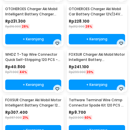
OTOHEROES Charger Aki Mobil
OTOHEROES Charger Aki Mobil
Intelligent Battery Charger
Car Battery Charger 12V/24V
12V/24V 15A - BT-168
15A - BLM-CDQ-168
Rp
231.300
Rp
228.100
Rp
316.900
28%
Rp
312.900
28%
+ Keranjang
+ Keranjang
WHDZ T-Tap Wire Connector
FOXSUR Charger Aki Mobil Motor
Quick Self-Stripping 120 PCS -
Intelligent Battery
SC7
Charger12/24V 10A -
Rp
40.800
Rp
241.100
FBC122410D
Rp
71.900
44%
Rp
299.900
20%
+ Keranjang
+ Keranjang
FOXSUR Charger Aki Mobil Motor
Taffware Terminal Wire Crimp
Intelligent Battery Charger 12-
Connector Spade Kit 120 PCS -
24V 12A - FBC122412D
SC7
Rp
307.400
Rp
9.700
Rp
387.900
21%
Rp
23.900
60%