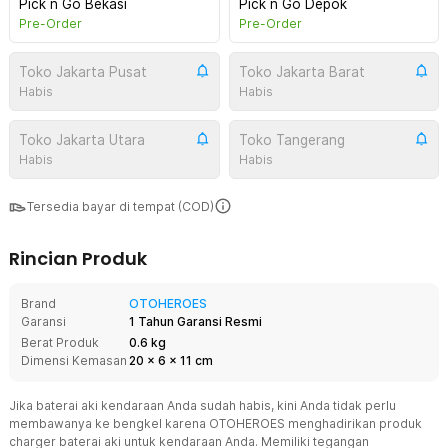
Pick n Go Bekasi
Pick n Go Depok
Pre-Order
Pre-Order
Toko Jakarta Pusat
Toko Jakarta Barat
Habis
Habis
Toko Jakarta Utara
Toko Tangerang
Habis
Habis
Tersedia bayar di tempat (COD)
Rincian Produk
Brand
OTOHEROES
Garansi
1 Tahun Garansi Resmi
Berat Produk
0.6 kg
Dimensi Kemasan
20
x
6
x
11
cm
Jika baterai aki kendaraan Anda sudah habis, kini Anda tidak perlu
membawanya ke bengkel karena OTOHEROES menghadirikan produk
charger baterai aki untuk kendaraan Anda. Memiliki tegangan