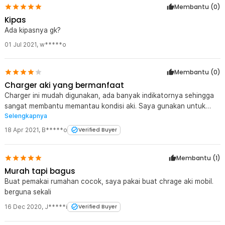
Membantu (
0
)
Kipas
Ada kipasnya gk?
01 Jul 2021
,
w*****o
Membantu (
0
)
Charger aki yang bermanfaat
Charger ini mudah digunakan, ada banyak indikatornya sehingga
sangat membantu memantau kondisi aki. Saya gunakan untuk
Selengkapnya
ngecas aki Viar.
18 Apr 2021
,
B*****o
Verified Buyer
Membantu (
1
)
Murah tapi bagus
Buat pemakai rumahan cocok, saya pakai buat chrage aki mobil.
berguna sekali
16 Dec 2020
,
J*****i
Verified Buyer