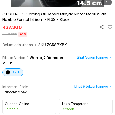
1 / 9
OTOHEROES Corong Oli Bensin Minyak Motor Mobil Wide
Flexible Funnel 14.5cm - FL38
-
Black
Rp
7.300
Rp
18.900
62
%
Belum ada ulasan
•
SKU
7CRSBXBK
Lihat Varian Lainnya
Pilihan Varian:
1
Warna,
2 Diameter
Mulut
Black
Lihat
5
Lokasi Lainnya
Informasi Stok:
Jabodetabek
Gudang Online
Toko Tangerang
Tersedia
Tersedia