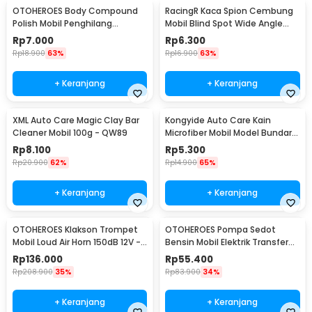
OTOHEROES Body Compound
RacingR Kaca Spion Cembung
Polish Mobil Penghilang
Mobil Blind Spot Wide Angle
Goresan 15g with Spons - YYC-
50mm 2 Pcs - J0027
Rp
7.000
Rp
6.300
508
Rp
18.900
63%
Rp
16.900
63%
+ Keranjang
+ Keranjang
XML Auto Care Magic Clay Bar
Kongyide Auto Care Kain
Cleaner Mobil 100g - QW89
Microfiber Mobil Model Bundar -
L-20
Rp
8.100
Rp
5.300
Rp
20.900
62%
Rp
14.900
65%
+ Keranjang
+ Keranjang
OTOHEROES Klakson Trompet
OTOHEROES Pompa Sedot
Mobil Loud Air Horn 150dB 12V -
Bensin Mobil Elektrik Transfer
JD4001
Pump 38mm DC 12V - CT-14
Rp
136.000
Rp
55.400
Rp
208.900
35%
Rp
83.900
34%
+ Keranjang
+ Keranjang