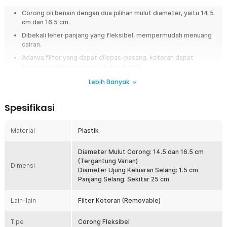
Corong oli bensin dengan dua pilihan mulut diameter, yaitu 14.5
cm dan 16.5 cm.
Dibekali leher panjang yang fleksibel, mempermudah menuang
cairan.
Adanya filter yang dapat dilepas-pasang, kotoran dapat
tersaring sehingga bensin tetap bersih.
Digunakan untuk memindahkan cairan ke wadah baru, transfer
Lebih Banyak
oli, mengalirkan air radiator, dan kebutuhan lainnya.
Dibekali gagang di salah satu sisi corong, mudah digenggam.
Spesifikasi
Overview
Material
Plastik
Corong oli OTOHEROES FL38 dirancang untuk memudahkan pengisian
bensin, oli, dan cairan lainnya tanpa tumpah. Memiliki mulut lebar dan
Diameter Mulut Corong: 14.5 dan 16.5 cm
selang fleksibel sepanjang 25 cm yang mudah menjangkau area sempit.
(Tergantung Varian)
Dilengkapi filter penyaring kotoran agar cairan tetap bersih. Cocok
Dimensi
Diameter Ujung Keluaran Selang: 1.5 cm
digunakan untuk motor, mobil, maupun kebutuhan rumah tangga sehari-
Panjang Selang: Sekitar 25 cm
hari.
Fitur
Lain-lain
Filter Kotoran (Removable)
Corong Mulut Lebar Anti Tumpah
Tipe
Corong Fleksibel