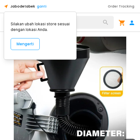
Jabodetabek
ganti
Order Tracking
Alat Kopi
Silakan ubah lokasi store sesuai
dengan lokasi Anda.
Mengerti