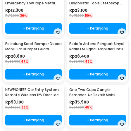
Emergency Tow Rope Metal
Diagnostic Tools Stetoskop
Buckle U-Type 2.7M - JL30
Mesin Mobil - W80582
Rp
12.300
Rp
23.100
Rp
19.000
36%
Rp
45.900
50%
+ Keranjang
+ Keranjang
Pelindung Karet Bemper Depan
Podofo Antena Penguat Sinyal
Mobil Car Bumper Guard
Radio FM Signal Amplifier untuk
57mm 2.5M
Mobil - ANT-208
Rp
28.800
Rp
28.400
Rp
53.900
47%
Rp
53.900
48%
+ Keranjang
+ Keranjang
NEWPIONEER Car Entry System
One Two Cups Cangkir
Remote Wireless 12V Door Lock
Pemanas Air Elektrik Mobil
Mobil - CK18
Travel Mug 450ml - NJ88
Rp
93.100
Rp
35.900
Rp
144.900
36%
Rp
64.900
45%
+ Keranjang
+ Keranjang