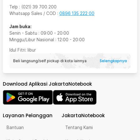
Telp
:
(021) 39 700 200
Whatsapp Sales / COD
:
0896 135 222 00
Jam buka:
Senin - Sabtu
:
09:00
-
20:00
Minggu/Libur Nasional
:
12:00
-
20:00
Idul Fitri
: libur
Selengkapnya
Beli langsung/self pickup di kota lainnya
Download Aplikasi JakartaNotebook
Layanan Pelanggan
JakartaNotebook
Bantuan
Tentang Kami