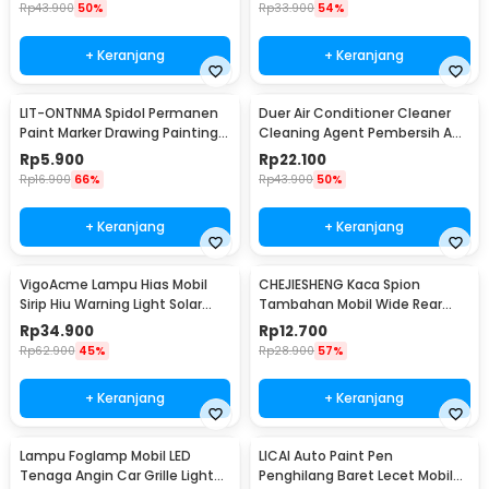
Rp
43.900
50%
Rp
33.900
54%
+ Keranjang
+ Keranjang
LIT-ONTNMA Spidol Permanen
Duer Air Conditioner Cleaner
Paint Marker Drawing Painting
Cleaning Agent Pembersih AC
Oil Base - MP-01
Rumah 500ml - QUY1640
Rp
5.900
Rp
22.100
Rp
16.900
66%
Rp
43.900
50%
+ Keranjang
+ Keranjang
VigoAcme Lampu Hias Mobil
CHEJIESHENG Kaca Spion
Sirip Hiu Warning Light Solar
Tambahan Mobil Wide Rear
Energy 8 LED - FZWJSD
View Anti Blind Spot - SY-080
Rp
34.900
Rp
12.700
Rp
62.900
45%
Rp
28.900
57%
+ Keranjang
+ Keranjang
Lampu Foglamp Mobil LED
LICAI Auto Paint Pen
Tenaga Angin Car Grille Light
Penghilang Baret Lecet Mobil