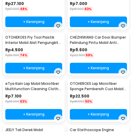
Wind Power 2 PCS - XY044
Scratch Removal 12ml
Rp
27.100
Rp
7.000
Rp
51.900
48%
Rp
18.900
63%
+ Keranjang
+ Keranjang
OTOHEROES Pry Tool Plastik
CHEZHIWANG Car Door Bumper
Interior Mobil Alat Pengungkit
Pelindung Pintu Mobil Anti
Set 4 PCS - AA16
Gores 8 PCS - HT-001
Rp
4.500
Rp
9.600
Rp
16.900
74%
Rp
22.900
59%
+ Keranjang
+ Keranjang
eTya Kain Lap Mobil Microfiber
OTOHEROES Lap Microfiber
Multifunction Cleaning Cloth
Sponge Pembersih Cuci Mobil
30x39cm - H-10
Motor - TP266
Rp
7.100
Rp
22.500
Rp
18.900
63%
Rp
44.900
50%
+ Keranjang
+ Keranjang
JEELY Tali Derek Mobil
Car Stethoscope Engine