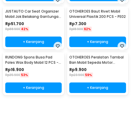
JUSTAUTO Car Seat Organizer
OTOHEROES Baut Rivet Mobil
Mobil Jok Belakang Gantungan
Universal Plastik 200 PCS - PE02
Barang Tisu - Z-354
Rp
51.700
Rp
7.300
Rp
88.900
42%
Rp
18.900
62%
+ Keranjang
+ Keranjang
RUNDONG Spons Busa Pad
OTOHEROES Peralatan Tambal
Poles Wax Body Mobil 12 PCS -
Ban Mobil Sepeda Motor
R2010
Tubeless - KBTB02
Rp
16.900
Rp
9.900
Rp
35.900
53%
Rp
23.900
59%
+ Keranjang
+ Keranjang
Beli Sekarang