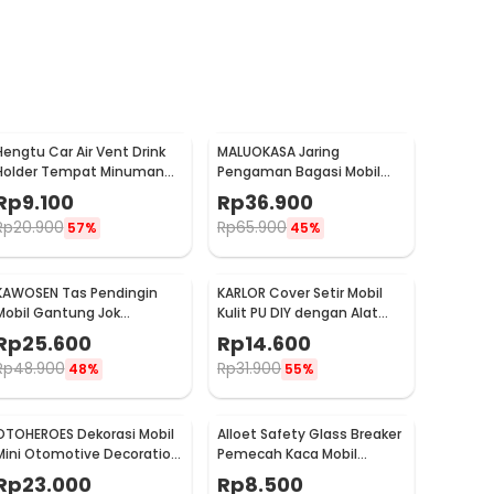
Hengtu Car Air Vent Drink
MALUOKASA Jaring
Holder Tempat Minuman
Pengaman Bagasi Mobil
Kaleng Mobil - KMS-53
Car Trunk Cargo Net
Rp
9.100
Rp
36.900
120x40cm - QM4051
Rp
20.900
Rp
65.900
57%
45%
KAWOSEN Tas Pendingin
KARLOR Cover Setir Mobil
Mobil Gantung Jok
Kulit PU DIY dengan Alat
Belakang Cooler Organizer
Jahit 32cm - V10
Rp
25.600
Rp
14.600
9L - ST-F38
Rp
48.900
Rp
31.900
48%
55%
OTOHEROES Dekorasi Mobil
Alloet Safety Glass Breaker
Mini Otomotive Decoration
Pemecah Kaca Mobil
Thermometer - Q194
Multifungsi - OD-0173
Rp
23.000
Rp
8.500