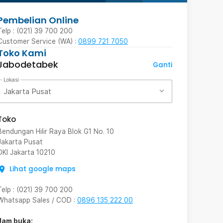
Pembelian Online
Telp : (021) 39 700 200
Customer Service (WA) :
0899 721 7050
Toko Kami
Jabodetabek
Ganti
Lokasi
Jakarta Pusat
Toko
Bendungan Hilir Raya Blok G1 No. 10
Jakarta Pusat
DKI Jakarta
10210
Lihat google maps
Telp
:
(021) 39 700 200
Whatsapp Sales / COD
:
0896 135 222 00
Jam buka: