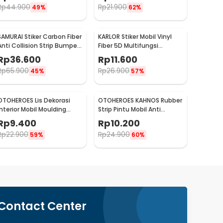
Rp
44.900
Rp
21.900
49%
62%
SAMURAI Stiker Carbon Fiber
KARLOR Stiker Mobil Vinyl
Anti Collision Strip Bumper
Fiber 5D Multifungsi
Mobil 2.5M - TY354
152x10cm - TAA749
Rp
36.600
Rp
11.600
Rp
65.900
Rp
26.900
45%
57%
OTOHEROES Lis Dekorasi
OTOHEROES KAHNOS Rubber
Interior Mobil Moulding
Strip Pintu Mobil Anti
Chrome Trim Strip 4M -
Collision Protection
Rp
9.400
Rp
10.200
C3578
Panjang 5M - QW556
Rp
22.900
Rp
24.900
59%
60%
Contact Center