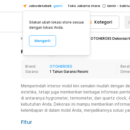
Jabodetabek
ganti
Toko Jakarta Utara
Toko Tangerang
Kategori
A
Silakan ubah lokasi store sesuai
Toko Cikupa
dengan lokasi Anda.
Pick n Go Jakarta Barat
Senin - J
Hobby
Mobil
Dekorasi Mobil
OTOHEROES Dekorasi M
Mengerti
Pick n Go Bekasi
Senin - Jumat (08
Pick n Go Depok
Senin - Jumat (08
Rincian Produk
Toko Jakarta Pusat
Senin - Sabtu
Brand
OTOHEROES
Berat
Toko Jakarta Barat
Senin - Sabtu
Garansi
1 Tahun Garansi Resmi
Dime
Toko Jakarta Utara
Toko Tangerang
Memperindah interior mobil kini semakin mudah dengan d
estetika, tetapi juga memberikan berbagai informasi pent
Toko Cikupa
di antaranya hygrometer, termometer, dan quartz clock, 
Pick n Go Jakarta Barat
Senin - J
kebutuhan Anda. Dekorasi ini mampu memberikan informas
kelembapan di dalam mobil Anda, menjadikannya solusi yan
Pick n Go Bekasi
Senin - Jumat (08
Pick n Go Depok
Senin - Jumat (08
Fitur