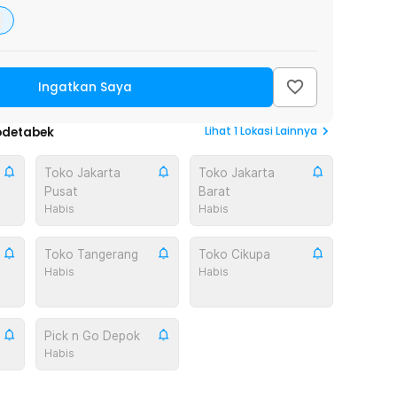
Ingatkan Saya
Lihat
1
Lokasi Lainnya
odetabek
Toko Jakarta
Toko Jakarta
Pusat
Barat
Habis
Habis
Toko Tangerang
Toko Cikupa
Habis
Habis
Pick n Go Depok
Habis