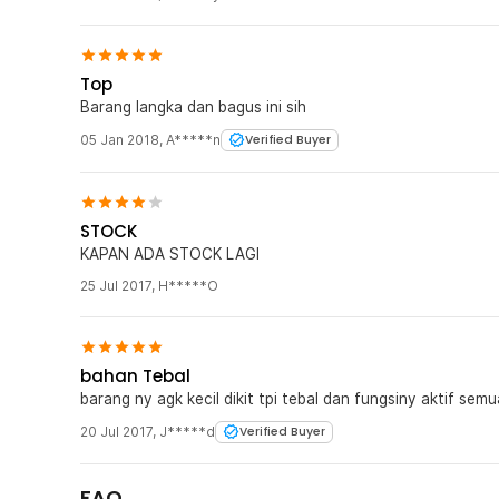
Top
Barang langka dan bagus ini sih
05 Jan 2018
,
A*****n
Verified Buyer
STOCK
KAPAN ADA STOCK LAGI
25 Jul 2017
,
H*****O
bahan Tebal
barang ny agk kecil dikit tpi tebal dan fungsiny aktif semu
20 Jul 2017
,
J*****d
Verified Buyer
FAQ