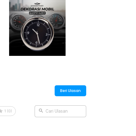
Beri Ulasan
1
(
0
)
Cari Ulasan