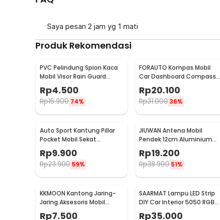
Saya pesan 2 jam yg 1 mati
Produk Rekomendasi
PVC Pelindung Spion Kaca
FORAUTO Kompas Mobil
Mobil Visor Rain Guard
Car Dashboard Compass
Flexible 2 PCS - BH030
and Thermometer - C288
Rp
4.500
Rp
20.100
5
Rp
16.900
Rp
31.000
74%
36%
Auto Sport Kantung Pillar
JIUWAN Antena Mobil
Pocket Mobil Sekat
Pendek 12cm Aluminium
Penyimpanan Barang -
Universal FM AM Ulir M5 M6 
Rp
9.900
Rp
19.200
KMS-933
W2C
Rp
23.900
Rp
38.900
59%
51%
KKMOON Kantong Jaring-
SAARMAT Lampu LED Strip
Jaring Aksesoris Mobil
DIY Car Interior 5050 RGB
19x8cm - KMS-6888
dan Remot Kontrol - APWD
Rp
7.500
Rp
35.000