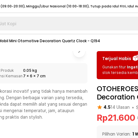
lat Kopi
umat (07:00 - 20:00), Sabtu - Minggu (08:00 - 20:00), Tutup pada Idul Fitri
Sele
obil Mini Otomotive Decoration Quartz Clock - Q194
:00 - 20:00), Sabtu - Minggu/ Libur Nasional (08:00 - 17:00)
Selengkapnya
:00 - 20:00), Sabtu - Minggu/ Libur Nasional (08:00 - 17:00)
Selengkapnya
Terjual Habis
 (09:00-20:00), Minggu/Libur Nasional (12:00-20:00), Tutup pada Idul Fitri
Sele
Gunakan fitur
Ingat
 Produk
0.05 kg
 (09:00-20:00), Minggu/Libur Nasional (12:00-20:00), Tutup pada Idul Fitri
Sele
stok tersedia kemba
nsi Kemasan
7
x
6
x
7
cm
OTOHEROES 
ekorasi inovatif yang tidak hanya menambah
Decoration 
ing. Dengan berbagai varian yang tersedia,
Anda dapat memilih alat yang sesuai dengan
•
4.5
14
Ulasan
umat (07:00 - 20:00), Sabtu - Minggu (08:00 - 20:00), Tutup pada Idul Fitri
Sele
i mengenai temperatur, jam, ataupun
Rp
21.600
g praktis dan stylish.
:00 - 20:00), Sabtu - Minggu/ Libur Nasional (08:00 - 17:00)
Selengkapnya
:00 - 20:00), Sabtu - Minggu/ Libur Nasional (08:00 - 17:00)
Selengkapnya
Pilihan Varian:
1
W