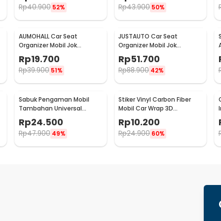
Rp
40.900
Rp
43.900
52%
50%
AUMOHALL Car Seat
JUSTAUTO Car Seat
Organizer Mobil Jok
Organizer Mobil Jok
Belakang Gantungan
Belakang Gantungan
Rp
19.700
Rp
51.700
Barang Tisu - 0706
Barang Tisu - Z-354
Rp
39.900
Rp
88.900
51%
42%
Sabuk Pengaman Mobil
Stiker Vinyl Carbon Fiber
r
Tambahan Universal
Mobil Car Wrap 3D
Safety Belt Extender - 2104
Multifungsi 126 x 30 cm
Rp
24.500
Rp
10.200
Rp
47.900
Rp
24.900
49%
60%