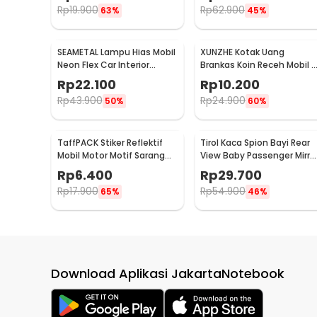
Rp
19.900
Rp
62.900
63%
45%
SEAMETAL Lampu Hias Mobil
XUNZHE Kotak Uang
Neon Flex Car Interior
Brankas Koin Receh Mobil -
Cigarette Plug 12V 3M -
XN-1222
Rp
22.100
Rp
10.200
TB307
Rp
43.900
Rp
24.900
50%
60%
TaffPACK Stiker Reflektif
Tirol Kaca Spion Bayi Rear
Mobil Motor Motif Sarang
View Baby Passenger Mirro
Lebah 300 x 5 CM - ZA5800
- T226
Rp
6.400
Rp
29.700
Rp
17.900
Rp
54.900
65%
46%
Download Aplikasi JakartaNotebook