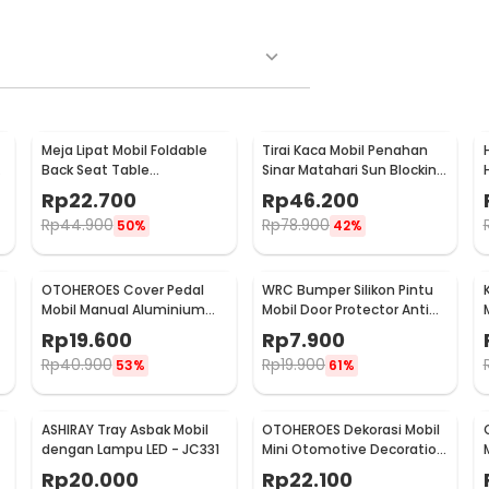
Meja Lipat Mobil Foldable
Tirai Kaca Mobil Penahan
Back Seat Table
Sinar Matahari Sun Blocking
-
Multifunction Tray - JH-
Car Curtain 2 PCS - 851
Rp
22.700
Rp
46.200
924
Rp
44.900
Rp
78.900
50%
42%
OTOHEROES Cover Pedal
WRC Bumper Silikon Pintu
Mobil Manual Aluminium
Mobil Door Protector Anti
-
Gas Rem Kopling Universal
Bentur Gores 4 PCS - HT-
Rp
19.600
Rp
7.900
- XB-373
0010
Rp
40.900
Rp
19.900
53%
61%
ASHIRAY Tray Asbak Mobil
OTOHEROES Dekorasi Mobil
dengan Lampu LED - JC331
Mini Otomotive Decoration
1
Hygrometer - Q194
Rp
20.000
Rp
22.100