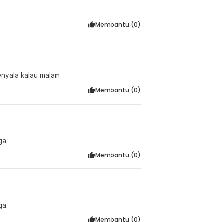
Membantu (
0
)
enyala kalau malam
Membantu (
0
)
ga.
Membantu (
0
)
ga.
Membantu (
0
)