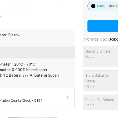
Black
Habis
erior mobil, Anda bisa menggunakan
lu memakan tempat tetapi tetap fungsional
an model alat ukur dengan fungsi yang
er: Plastik
Informasi Stok:
Jab
ra, dan waktu. Pastikan Anda memilih
aat melakukan pembelian.
Gudang Online
Habis
 harga terjangkau. Tambahkan sentuhan
meter: -20°C - 70°C
oduk ini. Mobil Anda bisa terkesan mewah
ometer: 0-100% Kelembapan
: 1 x Baterai 377 A (Baterai Sudah
Toko Jakarta
Utara
Habis
:
oration - Q194
Pick n Go Bekasi
ation Quartz Clock - Q194
Habis