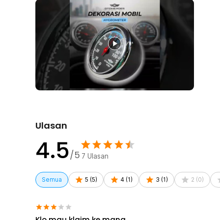
Ulasan
4.5
/5
7
Ulasan
Semua
5
(
5
)
4
(
1
)
3
(
1
)
2
(
0
)
Klo mau klaim ke mana